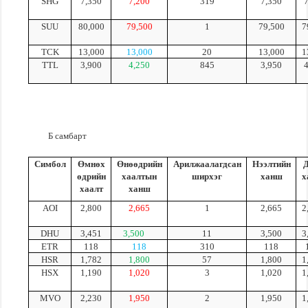
SHG
7,350
7,200
319
7,350
SUU
80,000
79,500
1
79,500
7
TCK
13,000
13,000
20
13,000
1
TTL
3,900
4,250
845
3,950
Б самбарт
Симбол
Өмнөх
Өнөөдрийн
Арилжаалагдсан
Нээлтийн
өдрийн
хаалтын
ширхэг
ханш
х
хаалт
ханш
AOI
2,800
2,665
1
2,665
2
DHU
3,451
3,500
11
3,500
3
ETR
118
118
310
118
HSR
1,782
1,800
57
1,800
1
HSX
1,190
1,020
3
1,020
1
MVO
2,230
1,950
2
1,950
1