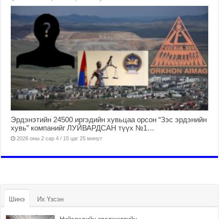
Эрдэнэтийн 24500 иргэдийн хувьцаа орсон “Зэс эрдэнийн
хувь” компанийг ЛУЙВАРДСАН түүх №1…
2026 оны 2 сар 4 / 15 цаг 25 минут
Шинэ
Их Үзсэн