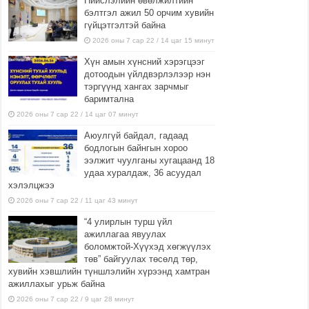
Нийслэлийн өвөлжилтийн
бэлтгэл ажил 50 орчим хувийн
гүйцэтгэлтэй байна
2026 оны 7 сар 22 / 14 цаг 15 минут
Хүн амын хүнсний хэрэгцээг
дотоодын үйлдвэрлэлээр нэн
тэргүүнд хангах зарчмыг
баримтална
2026 оны 7 сар 22 / 14 цаг 07 минут
Аюулгүй байдал, гадаад
бодлогын байнгын хороо
ээлжит чуулганы хугацаанд 18
удаа хуралдаж, 36 асуудал
хэлэлцжээ
2026 оны 7 сар 22 / 11 цаг 43 минут
“4 улирлын турш үйл
ажиллагаа явуулах
боломжтой-Хүүхэд хөгжүүлэх
төв” байгуулах төсөлд төр,
хувийн хэвшлийн түншлэлийн хүрээнд хамтран
ажиллахыг урьж байна
2026 оны 7 сар 22 / 9 цаг 28 минут