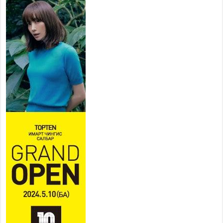
сургуульд, 8100 суралцагч
төрөлжсөн ахлах сургуульд
суралцана
2026 оны 7 сар 21 / 13 цаг 43 минут
COP17 хурлын үеэрх замын
хөдөлгөөн, нийтийн тээврийн
зохицуулалт, сургууль,
цэцэрлэг, зах, худалдааны
төвийн ажиллах хуваарийг гаргаж, иргэдэд
мэдээлэхийг үүрэг болголоо
2026 оны 7 сар 21 / 11 цаг 59 минут
Гэр бүлийн хэрэг шүүхэд хянан шийдвэрлэх
тухай хуулиар хүүхдийн дээд ашиг сонирхлыг
нэн тэргүүнд хангахыг баталгаажууллаа
2026 оны 7 сар 21 / 11 цаг 42 минут
Б.Пүрэвдагва: “Туул-1” коллекторыг ашиглалтад
оруулж байж бид гэр хорооллыг барилгажуулна
2026 оны 7 сар 21 / 10 цаг 15 минут
НИЙСЛЭЛ, АЙМГИЙН УДИРДЛАГУУДЫН
АЖЛЫГ ХҮНД СУРТЛЫГ БУУРУУЛЖ, ИРГЭД,
АЖ АХУЙН НЭГЖИЙН АЧААГ ХЭРХЭН