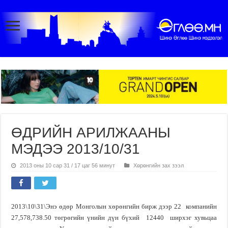
ӨДРИЙН АРИЛЖААНЫ
МЭДЭЭ 2013/10/31
2013 оны 10 сар 31 / 17 цаг 56 минут
Хөрөнгийн зах зээл
2013\10\31\
Энэ өдөр Монголын хөрөнгийн бирж дээр 22
компанийн
27,578,738.50 төгрөгийн үнийн дүн бүхий
12440
ширхэг хувьцаа