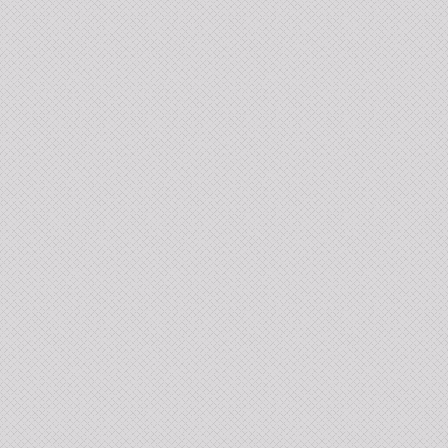
төрөлд 106 багийн 848 харваач өрсөлдөж,
шилдгүүд шалгарав
2026 оны 7 сар 15 / 11 цаг 45 минут
Үндэсний их баяр наадмын сур харвааны
шагналыг нийслэлийн Засаг дарга бөгөөд
Улаанбаатар хотын Захирагч Б.Пүрэвдагва
гардууллаа
2026 оны 7 сар 15 / 11 цаг 41 минут