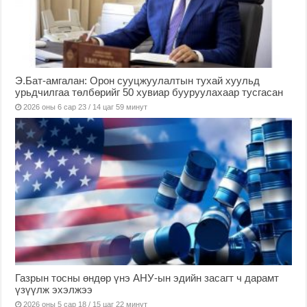
Э.Бат-амгалан: Орон сууцжуулалтын тухай хуульд
урьдчилгаа төлбөрийг 50 хувиар бууруулахаар тусгасан
2026 оны 6 сар 23 / 14 цаг 59 минут
Газрын тосны өндөр үнэ АНУ-ын эдийн засагт ч дарамт
үзүүлж эхэлжээ
2026 оны 5 сар 18 / 15 цаг 22 минут