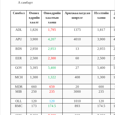
А самбарт
Симбол
Өмнөх
Өнөөдрийн
Арилжаалагдсан
Нээлтийн
өдрийн
хаалтын
ширхэг
ханш
хаалт
ханш
ADL
1
,826
1,795
1375
1,817
APU
3,900
4,207
4010
3,900
BDS
2,950
2,953
13
2,955
EER
2,500
2,300
60
2,500
GOV
5
,395
5,400
27
5,
400
MCH
1,300
1,322
408
1,300
MDR
660
659
20
600
MIB
250
235
3000
235
OLL
120
120
1010
120
RMC
173
174.5
893
174.5