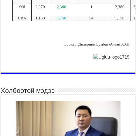
SOI
2,070
2,380
1
2,380
2
UBA
1,150
1,150
54
1,150
1
Брокер, Дилерийн Бумбат-Алтай ХХК
Холбоотой мэдээ