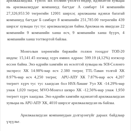
арилжаалагдлаа. Үүнээс зах зээлийн үнэлгээ өндөр, идэвхитэй хувьцаа
нь арилжаалагддаг компаниуд багтдаг А самбарт 14 компанийн
27,326,953.50 төгрөгийн 12001 ширхэг, арилжааны идэвхи багатай
компаниуд багтдаг Б самбарт 8 компанийн 251,785.00 төгрөгийн 439
ширхэг хувьцаа тус тус арилжаалагдсан байна.
Арилжаа нь явагдсан 22
компанийн 9 компанийн ханш өсч, 9 компанийн ханш буурч, 4
компанийн ханш тогтвортой байлаа.
Монголын хөрөнгийн биржийн голлон тооцдог ТОП-20
индекс 15,141.45 нэгжид хүрч өмнөх өдрөөс 599.19
(
4,12
%)
нэгжээр
өссөн байна. Энэ өдрийн хамгийн их өсөлттэй хувьцаа нь
SOI-
Солонго
экспресс ХК
14
.
98%
-иар өсч
2.380
төгрөг,
TTL-
Таван толгой ХК
8.97
%
-иар өсч 4,250 төгрөг,
APU-
АПУ ХК 7.87
%
-иар өсч 4,207
төгрөгт хүрч тус тус хаагдсан бол
HSX-
Хишиг Уул ХК -14.29
%
-иар
унаж 1,020 төгрөг,
MVO-
Монгол шевро ХК -12,56
%
-иар унаж 1,950
төгрөгт хүрч хаагдлаа. Энэ өдрийн хамгийн идэвхитэй арилжаалагдсан
хувьцаа нь
APU-
АПУ ХК, 4010 ширхэг арилжаалагдсан нь байлаа.
Арилжаалагдсан компаниудын дэлгэрэнгүйг дараах байдлаар
үзүүлье.