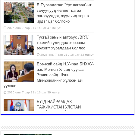
Б.Пүрэвдагва: “Урт цагаан”-ыг
залуучууд чөлөөт цагаа
өнгөрүүлдэг, жуулчид зорьж
ирдэг цэг болгоно
2026 оны 7 сар 21 / 16 цаг 47 минут
Тусгай замын автобус /BRT/
төслийн удирдах хорооны
ээлжит хуралдаан боллоо
2026 оны 7 сар 21 / 16 цаг 43 минут
Ерөнхий сайд Н.Учрал БНХАУ-
аас Монгол Улсад суугаа
Элчин сайд Шэнь
Миньжюанийг хүлээн авч
уулзав
2026 оны 7 сар 21 / 16 цаг 39 минут
БҮГД НАЙРАМДАХ
ТАЖИКИСТАН УЛСТАЙ
ЭДИЙН ЗАСГИЙН ХАМТЫН
АЖИЛЛАГААГ ӨРГӨЖҮҮЛНЭ
2026 оны 7 сар 21 / 16 цаг 34 минут
26,992 суралцагч хотхоны бага