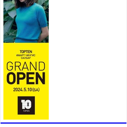
COP17 хурлын үеэрх замын
хөдөлгөөн, нийтийн тээврийн
зохицуулалт, сургууль,
цэцэрлэг, зах, худалдааны
төвийн ажиллах хуваарийг гаргаж, иргэдэд
мэдээлэхийг үүрэг болголоо
2026 оны 7 сар 21 / 11 цаг 59 минут
Гэр бүлийн хэрэг шүүхэд хянан шийдвэрлэх
тухай хуулиар хүүхдийн дээд ашиг сонирхлыг
нэн тэргүүнд хангахыг баталгаажууллаа
2026 оны 7 сар 21 / 11 цаг 42 минут
Б.Пүрэвдагва: “Туул-1” коллекторыг ашиглалтад
оруулж байж бид гэр хорооллыг барилгажуулна
2026 оны 7 сар 21 / 10 цаг 15 минут
НИЙСЛЭЛ, АЙМГИЙН УДИРДЛАГУУДЫН
АЖЛЫГ ХҮНД СУРТЛЫГ БУУРУУЛЖ, ИРГЭД,
АЖ АХУЙН НЭГЖИЙН АЧААГ ХЭРХЭН
ХӨНГӨЛСНӨӨР ДҮГНЭНЭ
2026 оны 7 сар 21 / 10 цаг 09 минут
Байнгын хорооны дарга М.Мандхай Цөлжилттэй