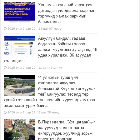
Хүн амын хүнсний хэрэгцээг
дотоодын үйлдвэрлэлээр нэн
тэргүүнд хангах зарчмыг
баримтална
2026 оны 7 сар 22 / 14 цаг 07 минут
Аюулгүй байдал, гадаад
бодлогын байнгын хороо
ээлжит чуулганы хугацаанд 18
удаа хуралдаж, 36 асуудал
хэлэлцжээ
2026 оны 7 сар 22 / 11 цаг 43 минут
“4 улирлын турш үйл
ажиллагаа явуулах
боломжтой-Хүүхэд хөгжүүлэх
төв” байгуулах төсөлд төр,
хувийн хэвшлийн түншлэлийн хүрээнд хамтран
ажиллахыг урьж байна
2026 оны 7 сар 22 / 9 цаг 28 минут
Б.Пүрэвдагва: “Урт цагаан”-ыг
залуучууд чөлөөт цагаа
өнгөрүүлдэг, жуулчид зорьж
ирдэг цэг болгоно