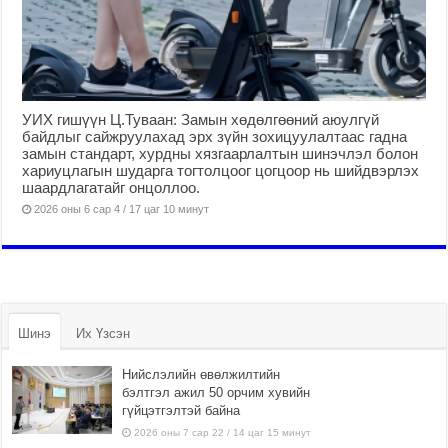
УИХ гишүүн Ц.Туваан: Замын хөдөлгөөний аюулгүй
байдлыг сайжруулахад эрх зүйн зохицуулалтаас гадна
замын стандарт, хурдны хязгаарлалтын шинэчлэл болон
хариуцлагын шударга тогтолцоог цогцоор нь шийдвэрлэх
шаардлагатайг онцоллоо.
2026 оны 6 сар 4 / 17 цаг 10 минут
Шинэ
Их Үзсэн
Нийслэлийн өвөлжилтийн
бэлтгэл ажил 50 орчим хувийн
гүйцэтгэлтэй байна
2026 оны 7 сар 22 / 14 цаг 15 минут