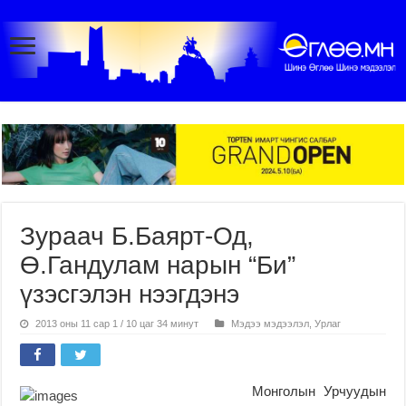
Зураач Б.Баярт-Од,
Ө.Гандулам нарын “Би”
үзэсгэлэн нээгдэнэ
2013 оны 11 сар 1 / 10 цаг 34 минут
Мэдээ мэдээлэл
,
Урлаг
Монголын Урчуудын