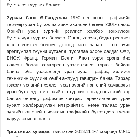
бүтээлээ туурвих болжээ.
Зураач багш Ө.Гандулам
1990-ээд оноос графикийн
төрлөөр уран бүтээлээ хийж эхэлсэн бөгөөд 2001- оноос
Өрнийн уран зургийн реалист хэлбэр зонхилсон
бүтээлүүд туурвих болжээ. Өнгөц хархад бодит реалист
хэв шинжтэй боловч дотоод мөн чанар , гоо зүйн
эрэгцүүлэл түүний бүтээлд тусгалаа олсон байдаг. ОХУ,
БНСУ, Франц, Герман, Белги, Япон зэрэг оронд бие
даасан болон хамтарсан үзэсгэлэнгээ гаргаж байсан
байна. Энэ үзэсгэлэнд уран зураг, график, холимог
техникийн сүүлийн үеийн ажлууд тавигдаж байна. Тэрээр
график урлагийн хэллэг, уран зургийн өнгөний хамаарлыг
уран бүтээлдээ илэрхийлэн турших оролдлогыг хийсээр
байгаа бөгөөд, графикийн контраст ерөнхийлөлийг уран
зурагт хэлбэршүүлэн илэрхийлэх, нөгөө талаас уран
зургийн өнгөний ньюансыг графикийн бүтээлдээ тусган
харуулахыг зорьжээ.
Үргэлжлэх хугацаа:
Үзэсгэлэн 2013.11.1-7 хооронд 09-19