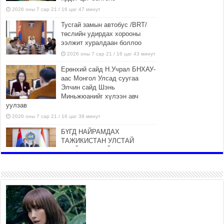
2026 оны 7 сар 21 / 16 цаг 47 минут
Тусгай замын автобус /BRT/
төслийн удирдах хорооны
ээлжит хуралдаан боллоо
2026 оны 7 сар 21 / 16 цаг 43 минут
Ерөнхий сайд Н.Учрал БНХАУ-
аас Монгол Улсад суугаа
Элчин сайд Шэнь
Миньжюанийг хүлээн авч
уулзав
2026 оны 7 сар 21 / 16 цаг 39 минут
БҮГД НАЙРАМДАХ
ТАЖИКИСТАН УЛСТАЙ
ЭДИЙН ЗАСГИЙН ХАМТЫН
АЖИЛЛАГААГ ӨРГӨЖҮҮЛНЭ
2026 оны 7 сар 21 / 16 цаг 34 минут
26,992 суралцагч хотхоны бага
сургуульд, 8100 суралцагч
төрөлжсөн ахлах сургуульд
суралцана
2026 оны 7 сар 21 / 13 цаг 43 минут