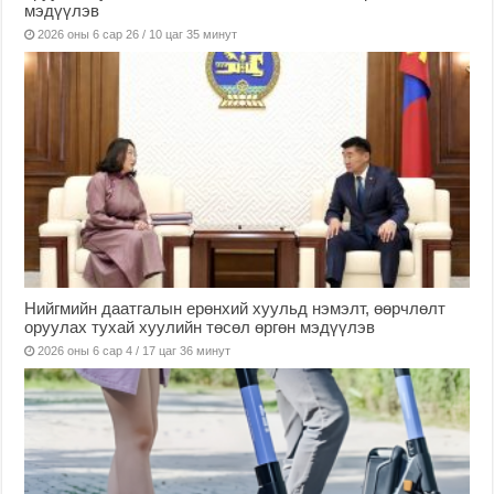
мэдүүлэв
2026 оны 6 сар 26 / 10 цаг 35 минут
Нийгмийн даатгалын ерөнхий хуульд нэмэлт, өөрчлөлт
оруулах тухай хуулийн төсөл өргөн мэдүүлэв
2026 оны 6 сар 4 / 17 цаг 36 минут