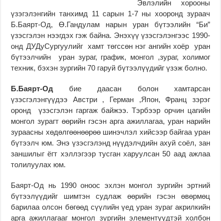
Эвлэлийн хорооны
үзэгэлэнгийн танхимд 11 сарын 1-7 ны хооронд зураач
Б.Баярт-Од, Ө.Гандулам нарын уран бүтээлийн “Би”
үзэсгэлэн нээгдэх гэж байна. Энэхүү үзэсгэлэнгээс 1990-
онд ДУДуСургуулийг хамт төгссөн нэг ангийн хоёр уран
бүтээлчийн уран зураг, график, монгол ,зураг, холимог
техник, бэхэн зургийн 70 гаруй бүтээлүүдийг үзэж болно.
Б.Баярт-Од
бие даасан болон хамтарсан
үзэсгэлэнгүүдээ Австри , Герман ,Япон, Франц зэрэг
оронд үзэсгэлэн гаргаж байжээ. Тэрбээр орчин цагийн
монгол зурагт өөрийн гэсэн арга ажиллагаа, уран нарийн
зураасны хөдөлгөөнөөрөө шинэчлэл хийсээр байгаа уран
бүтээлч юм. Энэ үзэсгэлэнд нүүдэлчдийн ахуй соёл, зан
заншилыг ёгт хэллэгээр тусган харуулсан 50 аад ажлаа
толилуулах юм.
Баярт-Од нь 1990 оноос эхлэн монгол зургийн эртний
бүтээлүүдийг шимтэн судлаж өөрийн гэсэн өвөрмөц
барилаа олсон бөгөөд сүүлийн үед уран зураг акрилкийн
арга ажиллагааг монгол зургийн элементүүдтэй холбон