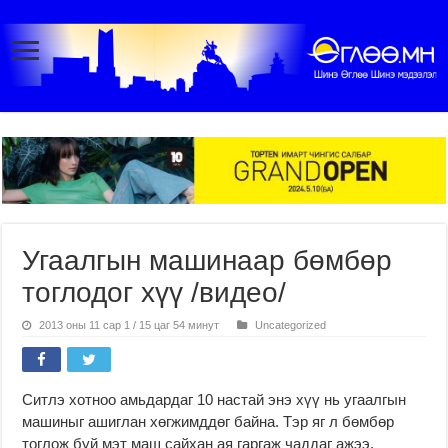
Угаалгын машинаар бөмбөр
тоглодог хүү /видео/
2013 оны 11 сар 1 / 15 цаг 54 минут
Uncategorized
Ситлэ хотноо амьдардаг 10 настай энэ хүү нь угаалгын
машиныг ашиглан хөгжимддөг байна. Тэр яг л бөмбөр
тоглож буй мэт маш сайхан ая гаргаж чаддаг ажээ.