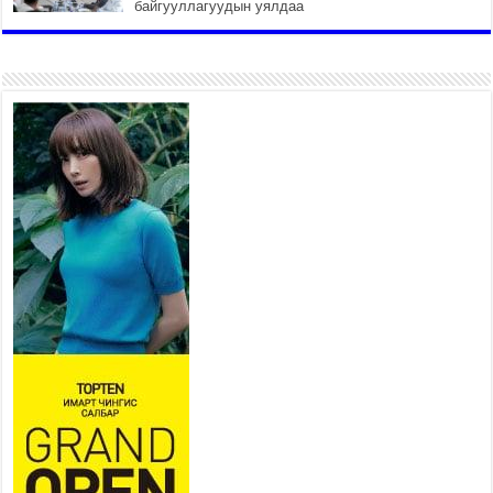
байгууллагуудын уялдаа
холбоогүйгээс саатах ёсгүй
2026 оны 7 сар 20 / 17 цаг 21 минут
“Сэлбэ 20 минутын хот”
төслийн анхны 12 давхар
барилгын үндсэн карказ,
цутгалтын ажил дууслаа
2026 оны 7 сар 20 / 17 цаг 17 минут
Мопед, скүүтер, тэдгээртэй
адилтгах үзүүлэлт бүхий
тээврийн хэрэгсэлтэй
холбоотой нийслэлийн засаг
дарга захирамж гаргалаа
2026 оны 7 сар 20 / 17 цаг 11 минут
Төв цэвэрлэх байгууламжид хоногт дунджаар 3
тонн хатуу хог хаягдал ирж байна
2026 оны 7 сар 20 / 12 цаг 06 минут
“Эхийн алдар” одонгийн шаардлагыг
хөнгөрүүллээ
2026 оны 7 сар 20 / 11 цаг 51 минут