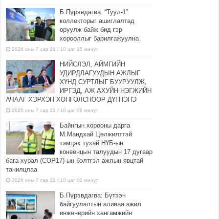
Б.Пүрэвдагва: “Туул-1”
коллекторыг ашиглалтад
оруулж байж бид гэр
хорооллыг барилгажуулна
2026 оны 7 сар 21 / 10 цаг 15 минут
НИЙСЛЭЛ, АЙМГИЙН
УДИРДЛАГУУДЫН АЖЛЫГ
ХҮНД СУРТЛЫГ БУУРУУЛЖ,
ИРГЭД, АЖ АХУЙН НЭГЖИЙН
АЧААГ ХЭРХЭН ХӨНГӨЛСНӨӨР ДҮГНЭНЭ
2026 оны 7 сар 21 / 10 цаг 09 минут
Байнгын хорооны дарга
М.Мандхай Цөлжилттэй
тэмцэх тухай НҮБ-ын
конвенцын талуудын 17 дугаар
бага хурал (СОР17)-ын бэлтгэл ажлын явцтай
танилцлаа
2026 оны 7 сар 21 / 10 цаг 03 минут
Б.Пүрэвдагва: Бүтээн
байгуулалтын аливаа ажил
инженерийн хангамжийн