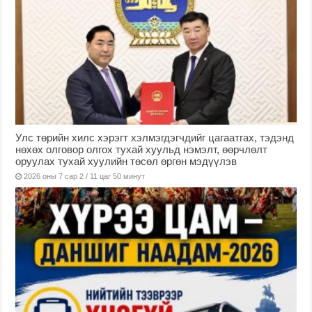
Улс төрийн хилс хэрэгт хэлмэгдэгчдийг цагаатгах, тэдэнд
нөхөх олговор олгох тухай хуульд нэмэлт, өөрчлөлт
оруулах тухай хуулийн төсөл өргөн мэдүүлэв
2026 оны 7 сар 2 / 11 цаг 50 минут