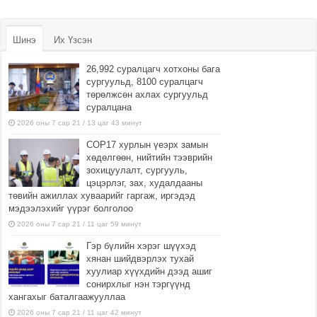
Шинэ
Их Үзсэн
26,992 суралцагч хотхоны бага
сургуульд, 8100 суралцагч
төрөлжсөн ахлах сургуульд
суралцана
2026 оны 7 сар 21 / 13 цаг 43 минут
COP17 хурлын үеэрх замын
хөдөлгөөн, нийтийн тээврийн
зохицуулалт, сургууль,
цэцэрлэг, зах, худалдааны
төвийн ажиллах хуваарийг гаргаж, иргэдэд
мэдээлэхийг үүрэг болголоо
2026 оны 7 сар 21 / 11 цаг 59 минут
Гэр бүлийн хэрэг шүүхэд
хянан шийдвэрлэх тухай
хуулиар хүүхдийн дээд ашиг
сонирхлыг нэн тэргүүнд
хангахыг баталгаажууллаа
2026 оны 7 сар 21 / 11 цаг 42 минут