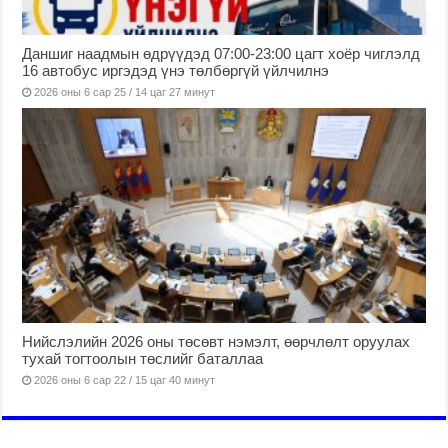
Даншиг наадмын өдрүүдэд 07:00-23:00 цагт хоёр чиглэлд
16 автобус иргэдэд үнэ төлбөргүй үйлчилнэ
2026 оны 6 сар 25 / 14 цаг 27 минут
Нийслэлийн 2026 оны төсөвт нэмэлт, өөрчлөлт оруулах
тухай тогтоолын төслийг баталлаа
2026 оны 6 сар 22 / 15 цаг 40 минут