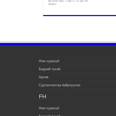
2026 оны 7 сар 2 / 11 цаг 50
минут
Ном хурахуй
Бидний тухай
Архив
Сурталчилгаа байрлуулах
FH
Ном хурахуй