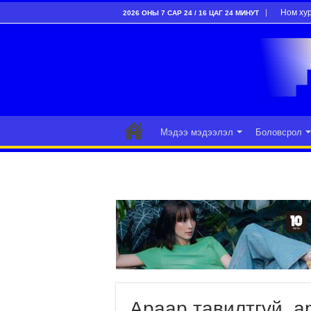
Ном ху
2026 ОНЫ 7 САР 24 / 16 ЦАГ 24 МИНУТ
Мэдээ мэдээлэл
Боловсрол
Араар тавилтгүй, а