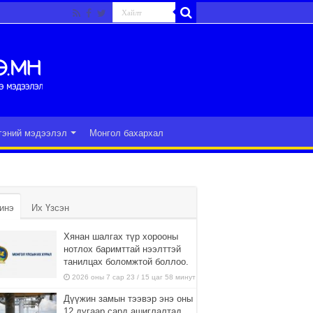
гэний мэдээлэл
Монгол бахархал
инэ
Их Үзсэн
Хянан шалгах түр хорооны
нотлох баримттай нээлттэй
танилцах боломжтой боллоо.
2026 оны 7 сар 23 / 15 цаг 58 минут
Дүүжин замын тээвэр энэ оны
12 дугаар сард ашиглалтад