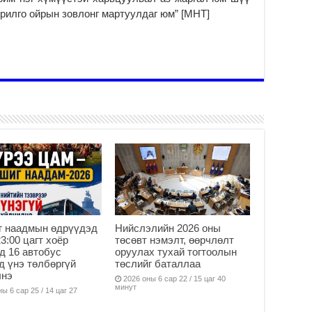
Б.
орилго ойрын зовлонг мартуулдаг юм” [MHT]
аж
уя
2
“С
да
ду
2
Мо
бү
ни
2
Тө
то
2
г наадмын өдрүүдэд
Нийслэлийн 2026 оны
23:00 цагт хоёр
төсөвт нэмэлт, өөрчлөлт
“Э
д 16 автобус
оруулах тухай тогтоолын
хө
д үнэ төлбөргүй
төслийг баталлаа
2
лнэ
2026 оны 6 сар 22 / 15 цаг 40
минут
“Ж
ы 6 сар 25 / 14 цаг 27
2