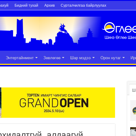
рахуй
Бидний тухай
Архив
Сурталчилгаа байрлуулах
Энтертайнмент
Зөвлөгөө
Шар мэдээ
Орон нутаг
Ир
Ш
рхидалтгүй, алдаагүй