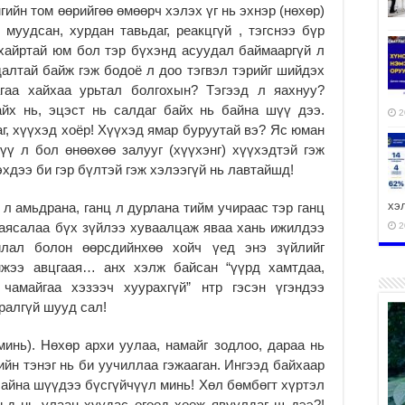
гийн том өөрийгөө өмөөрч хэлэх үг нь эхнэр (нөхөр)
муудсан, хурдан тавьдаг, реакцгүй , тэгснээ бүр
 хайртай юм бол тэр бүхэнд асуудал баймааргүй л
алтай байж гэж бодоё л доо тэгвэл тэрийг шийдэх
агаа хайхаа урьтал болгохын? Тэгээд л яахнуу?
айх нь, эцэст нь салдаг байх нь байна шүү дээ.
2
г, хүүхэд хоёр! Хүүхэд ямар буруутай вэ? Яс юман
үү л бол өнөөхөө залууг (хүүхэнг) хүүхэдтэй гэж
эхдээ би гэр бүлтэй гэж хэлээгүй нь лавтайшд!
хэ
 л амьдрана, ганц л дурлана тийм учираас тэр ганц
баясалаа бүх зүйлээ хуваалцаж яваа хань ижилдээ
2
йлал болон өөрсдийнхөө хойч үед энэ зүйлийг
эмжээ авцгаая… анх хэлж байсан “үүрд хамтдаа,
 чамайгаа хэзээч хуурахгүй” нтр гэсэн үгэндээ
ралгүй шууд сал!
ху
аж
минь). Нөхөр архи уулаа, намайг зодлоо, дараа нь
2
ийн тэнэг нь би уучиллаа гэжааган. Ингээд байхаар
 байна шүүдээ бүсгүйчүүл минь! Хөл бөмбөгт хүртэл
ьд нь улаан хуудас өгөөд хөөж явуулдаг ш дээ?!