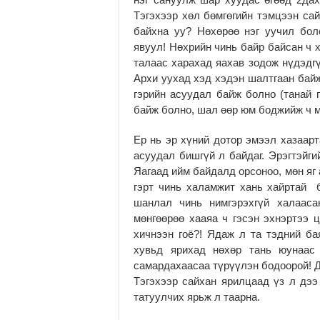
Тэгэхээр хөл бөмгөгийн тэмцээн сай
байхна уу? Нөхөрөө нэг уучил бол
явуул! Нөхрийн чинь байр байсан ч 
талаас харахад яахав зодож нүдэдгү
Архи уухад хэд хэдэн шалтгаан байж
гэрийн асуудал байж болно (танай г
байж болно, шал өөр юм боджийж ч 
Ер нь эр хүний дотор эмээл хазаар
асуудал бишгүй л байдаг. Эрэгтэйги
Яагаад ийм байдалд орсоноо, мөн яг а
гэрт чинь халамжит хань хайртай б
шанлал чинь нимгэрэхгүй халааса
мөнгөөрөө хааяа ч гэсэн эхнэртээ 
хичнээн гоё?! Ядаж л та тэдний ба
хувьд ярихад нөхөр тань юунаас 
самардахаасаа түрүүлэн бодоорой! 
Тэгэхээр сайхан ярилцаад үз л дээ 
татуулчих ярьж л таарна.