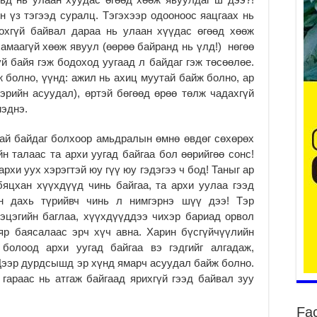
н үз тэгээд суралц. Тэгэхээр одооноос яацгаах нь
охгүй байвал дараа нь улаан хүүдас өгөөд хөөж
2
хамаагүй хөөж явуул (өөрөө байранд нь үлд!) нөгөө
Ту
й байя гэж бодоход уугаад л байдаг гэж төсөөлөе.
хо
 болно, үүнд: ажил нь ахиц муутай байж болно, ар
2
эрийн асуудал), өртэй бөгөөд өрөө төлж чадахгүй
мэднэ.
Ер
су
ав
тай байдаг болхоор амьдралын өмнө өвдөг сөхөрөх
2
йн талаас та архи уугад байгаа бол өөрийгөө сонс!
рхи уух хэрэгтэй юу гүү юу гэдэгээ ч бод! Таныг ар
БҮ
яцхан хүүхдүүд чинь байгаа, та архи уулаа гээд
ЭД
ӨР
н дахь түрийвч чинь л нимгэрнэ шүү дээ! Тэр
2
цэцэгийн баглаа, хүүхдүүддээ чихэр бариад орвол
яр баясалаас эрч хүч авна. Харин бүсгүйчүүлийн
26
болоод архи уугад байгаа вэ гэдгийг алгадаж,
су
су
Дээр дурдсышд эр хүнд ямарч асуудал байж болно.
2
гараас нь атгаж байгаад ярихгүй гээд байвал зуу
CO
Fa
тээ