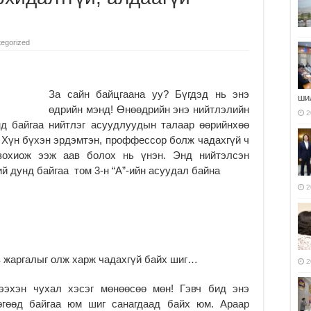
egorized
За сайн байцгаана уу? Бүгдэд нь энэ
ши
өдрийн мэнд! Өнөөдрийн энэ нийтлэлийн
2
нд байгаа нийтлэг асуудлуудын талаар өөрийнхөө
 Хүн бүхэн эрдэмтэн, проффессор болж чадахгүй ч
зохиож ээж аав болох нь үнэн. Энд нийтэлсэн
 дунд байгаа том 3-н “A”-ийн асуудал байна
2
з жаргалыг олж харж чадахгүй байх шиг…
2
ээхэн чухал хэсэг мөнөөсөө мөн! Гэвч бид энэ
өгөөд байгаа юм шиг санагдаад байх юм. Араар