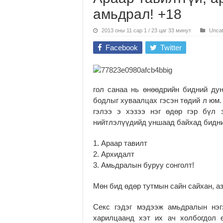
амьдрал! +18
2013 оны 11 сар 1 / 23 цаг 33 минут
Uncat
Facebook
Twitter
гол санаа нь өнөөдрийн бидний ду
бодлыг хуваалцах гэсэн төдий л юм.
гэлээ э хэзээ нэг өдөр гэр бүл 
нийтлэлүүдийд уншаад байхад бидний
1. Араар тавилт
2. Архидалт
3. Амьдралын буруу сонголт!
Мөн бид өдөр тутмын сайн сайхан, а
Секс гэдэг мэдээж амьдралын нэг
харилцаанд хэт их ач холбогдол 