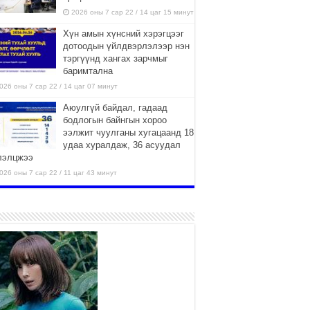
2026 оны 7 сар 22 / 14 цаг 15 минут
Хүн амын хүнсний хэрэгцээг
дотоодын үйлдвэрлэлээр нэн
тэргүүнд хангах зарчмыг
баримтална
026 оны 7 сар 22 / 14 цаг 07 минут
Аюулгүй байдал, гадаад
бодлогын байнгын хороо
ээлжит чуулганы хугацаанд 18
удаа хуралдаж, 36 асуудал
лэлцжээ
026 оны 7 сар 22 / 11 цаг 43 минут
“4 улирлын турш үйл
ажиллагаа явуулах
боломжтой-Хүүхэд хөгжүүлэх
төв” байгуулах төсөлд төр,
вийн хэвшлийн түншлэлийн хүрээнд хамтран
иллахыг урьж байна
026 оны 7 сар 22 / 9 цаг 28 минут
Б.Пүрэвдагва: “Урт цагаан”-ыг
залуучууд чөлөөт цагаа