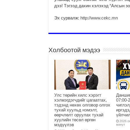
дээ! Тэгээд дахин хэлэхэд “Алсын з
Эх сурвалж:
http://www.cekc.mn
Холбоотой мэдээ
Улс төрийн хилс хэрэгт
Данши
хэлмэгдэгчдийг цагаатгах,
07:00-
тэдэнд нөхөх олговор олгох
чиглэл
тухай хуульд нэмэлт,
иргэдэ
өөрчлөлт оруулах тухай
үйлчи
хуулийн төсөл өргөн
2026 он
мэдүүлэв
минут