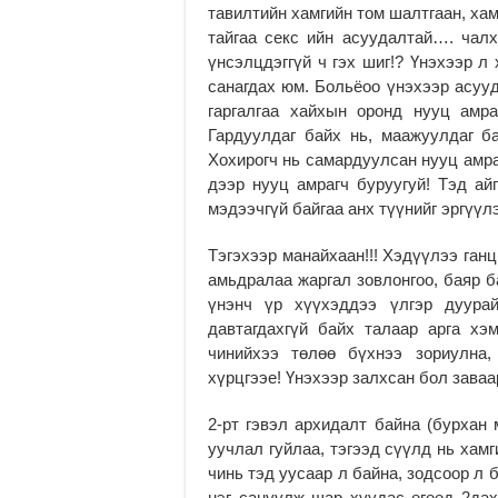
тавилтийн хамгийн том шалтгаан, хам
тайгаа секс ийн асуудалтай…. чалх 
үнсэлцдэггүй ч гэх шиг!? Үнэхээр л
санагдах юм. Больёоо үнэхээр асууд
гаргалгаа хайхын оронд нууц амр
Гардуулдаг байх нь, маажуулдаг б
Хохирогч нь самардуулсан нууц амра
дээр нууц амрагч буруугуй! Тэд айг
мэдээчгүй байгаа анх түүнийг эргүүл
Тэгэхээр манайхаан!!! Хэдүүлээ ганц
амьдралаа жаргал зовлонгоо, баяр 
үнэнч үр хүүхэддээ үлгэр дуура
давтагдахгүй байх талаар арга х
чинийхээ төлөө бүхнээ зориулна,
хүрцгээе! Үнэхээр залхсан бол заваа
2-рт гэвэл архидалт байна (бурхан 
уучлал гуйлаа, тэгээд сүүлд нь хамг
чинь тэд уусаар л байна, зодсоор л
нэг сануулж шар хуудас өгөөд 2дах