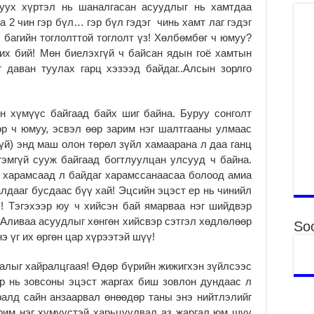
 уух хүртэл нь шаналгасан асуудлыг нь хамтдаа
ху
ир
а 2 чин гэр бүл… гэр бүл гэдэг чинь хамт лаг гэдэг
2
л багийн тоглолттой тоглолт үз! Хөлбөмбөг ч юмуу?
их бий! Мөн биелэхгүй ч байсан ядын гоё хамтын
Гэ
 даван туулах гарц хэзээд байдаг..Алсын зорлго
ту
нэ
2
н хүмүүс байгаад байх шиг байна. Буруу сонголт
Б.
өр ч юмуу, эсвэл өөр зарим нэг шалтгааны улмаас
ор
гүй) энд маш олон төрөл зүйл хамаарана л даа ганц
2
гэмгүй сууж байгаад богтлуулцан улсууд ч байна.
НИ
г харамсаад л байдаг харамссанаасаа болоод амиа
АЖ
лдааг бусдаас бүү хай! Эцсийн эцэст ер нь чинийл
АЖ
)! Тэгэхээр юу ч хийсэн бай ямарваа нэг шийдвэр
ХӨ
! Аливаа асуудлыг хөнгөн хийсвэр сэтгэл хөдлөлөөр
2
Soc
 үг их өргөн цар хүрээтэй шүү!
Ба
тэ
алыг хайралцгаая! Өдөр бүрийн жижигхэн зүйлсээс
ду
ер нь зовсоны эцэст жаргах биш зовлон дундаас л
яв
ралд сайн анзаарвал өнөөдөр таны энэ нийтлэлийг
2
рим нэг хүмүүстэй харьцуулвал аз жаргал юм шүү