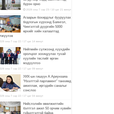
бүрэн орно
2026 оны 7 сар 23 / 10 цаг 21 минут
Агаарын бохирдлыг бууруулах
бодлогын хүрээнд Баянгол,
Чингэлтэй дүүргийн 5000
өрхийг хийн халаалтад
лжүүлэв
026 оны 7 сар 22 / 17 цаг 14 минут
Нийгмийн сүлжээнд хүүхдийн
оролцоог зохицуулах тухай
хуулийн төслийг өргөн
мэдүүллээ
026 оны 7 сар 22 / 17 цаг 09 минут
УИХ-ын гишүүн А.Ариунзаяа
“Нээлттэй парламент” танхимд
ажиллаж, иргэдийн саналыг
сонслоо
026 оны 7 сар 22 / 17 цаг 04 минут
Нийслэлийн өвөлжилтийн
бэлтгэл ажил 50 орчим хувийн
гүйцэтгэлтэй байна