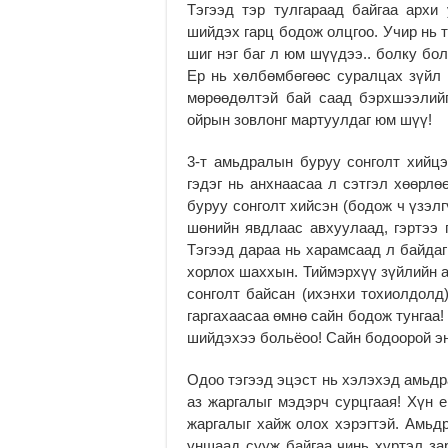
Тэгээд тэр тулгараад байгаа архи
шийдэх гарц бодож олцгоо. Учир нь т
шиг нэг баг л юм шүүдээ.. болку бо
Ер нь хөлбөмбөгөөс суралцах зүйл 
мөрөөдөлтэй бай саад бэрхшээлийг
ойрын зовлонг мартуулдаг юм шүү!
3-т амьдралын буруу сонголт хийцэ
гэдэг нь анхнаасаа л сэтгэл хөөрлө
буруу сонголт хийсэн (бодож ч үзэл
шөнийн явдлаас авхуулаад, гэртээ 
Тэгээд дараа нь харамсаад л байда
хорлох шаххын. Тиймэрхүү зүйлийн а
сонголт байсан (ихэнхи тохиолдолд
гаргахаасаа өмнө сайн бодож тунгаа
шийдэхээ больёоо! Сайн бодоорой энэ
Одоо тэгээд эцэст нь хэлэхэд амьдр
аз жаргалыг мэдэрч сурцгаая! Хүн 
жаргалыг хайж олох хэрэгтэй. Амьд
уншаад сууж байгаа чинь хүртэл за