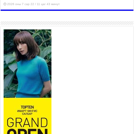
2026 оны 7 сар 22 / 11 цаг 43 минут
“4 улирлын турш үйл
ажиллагаа явуулах
боломжтой-Хүүхэд хөгжүүлэх
төв” байгуулах төсөлд төр,
хувийн хэвшлийн түншлэлийн хүрээнд хамтран
ажиллахыг урьж байна
2026 оны 7 сар 22 / 9 цаг 28 минут
Б.Пүрэвдагва: “Урт цагаан”-ыг
залуучууд чөлөөт цагаа
өнгөрүүлдэг, жуулчид зорьж
ирдэг цэг болгоно
2026 оны 7 сар 21 / 16 цаг 47 минут
Тусгай замын автобус /BRT/ төслийн удирдах
хорооны ээлжит хуралдаан боллоо
2026 оны 7 сар 21 / 16 цаг 43 минут
Ерөнхий сайд Н.Учрал БНХАУ-аас Монгол Улсад
суугаа Элчин сайд Шэнь Миньжюанийг хүлээн
авч уулзав
2026 оны 7 сар 21 / 16 цаг 39 минут