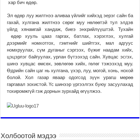
хар бич өдөр.
Эл өдөр луу жилтнээ аливаа үйлийг хийхэд эерэг сайн ба
гахай, хулгана жилтнээ сөрөг муу нөлөөтэй тул элдэв
үйлд хянамгай хандаж, биеэ энхрийлүүштэй. Тухайн
өдөр хууль цааз гаргах, батлах, хэрэглэх, хулгай
дээрмийг номхотгох, гэмтнийг шийтгэх, мал адгуус
номхруулах, сүм дуганыг сэргээх, бүжиг наадам хийх,
цэцэрлэг байгуулах, урлан бүтээхэд сайн. Хувцас эсгэх,
шинэ хувцас өмсөх, зөвлөгөө хийх, гөлөг тэжээхэд муу.
Өдрийн сайн цаг нь хулгана, үхэр, луу, могой, хонь, нохой
болой. Хол газар яваар одогсод зүүн урагш мөрөө
гаргавал зохистой. Үс шинээр үргээлгэх буюу засуулахад
тохиромжгүй гэж дорнын зурхайд өгүүлжээ.
Холбоотой мэдээ