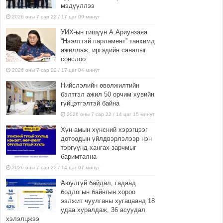
мэдүүллээ
2026 оны 7 сар 22 / 17 цаг 09 минут
УИХ-ын гишүүн А.Ариунзаяа
“Нээлттэй парламент” танхимд
ажиллаж, иргэдийн саналыг
сонслоо
2026 оны 7 сар 22 / 17 цаг 04 минут
Нийслэлийн өвөлжилтийн
бэлтгэл ажил 50 орчим хувийн
гүйцэтгэлтэй байна
2026 оны 7 сар 22 / 14 цаг 15 минут
Хүн амын хүнсний хэрэгцээг
дотоодын үйлдвэрлэлээр нэн
тэргүүнд хангах зарчмыг
баримтална
2026 оны 7 сар 22 / 14 цаг 07 минут
Аюулгүй байдал, гадаад
бодлогын байнгын хороо
ээлжит чуулганы хугацаанд 18
удаа хуралдаж, 36 асуудал
хэлэлцжээ