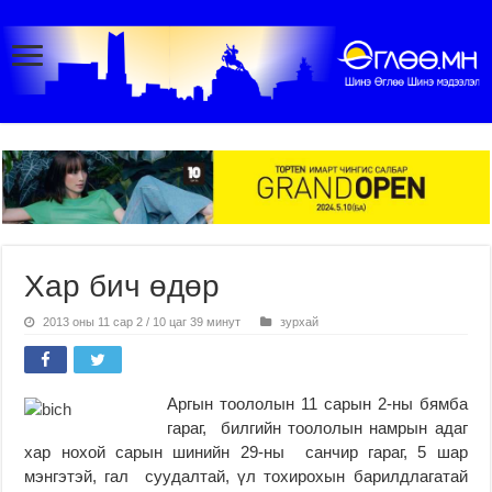
Хар бич өдөр
2013 оны 11 сар 2 / 10 цаг 39 минут
зурхай
Аргын тоололын 11 сарын 2-ны бямба
гараг, билгийн тоололын намрын адаг
хар нохой сарын шинийн 29-ны санчир гараг, 5 шар
мэнгэтэй, гал суудалтай, үл тохирохын барилдлагатай