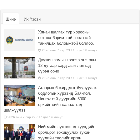
Шинэ
Их Үзсэн
Хянан шалгах түр хорооны
нотлох баримттай нээлттэй
танилцах боломжтой боллоо.
2026 оны 7 сар 23 / 15 цаг 58 минут
Дүүжин замын тээвэр энэ оны
12 дугаар сард ашиглалтад
бүрэн орно
2026 оны 7 сар 23 / 10 цаг 21 минут
Агаарын бохирдлыг бууруулах
бодлогын хүрээнд Баянгол,
Чингэлтэй дүүргийн 5000
өрхийг хийн халаалтад
шилжүүлэв
2026 оны 7 сар 22 / 17 цаг 14 минут
Нийгмийн сүлжээнд хүүхдийн
оролцоог зохицуулах тухай
хуулийн төслийг өргөн