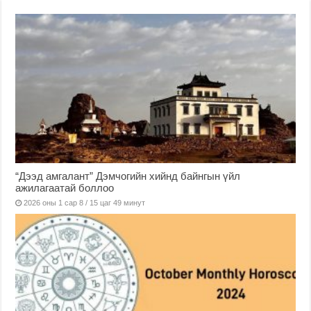
“Дээд амгалант” Дэмчогийн хийнд байнгын үйл
ажилагаатай боллоо
2026 оны 1 сар 8 / 15 цаг 49 минут