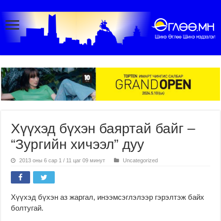
Хүүхэд бүхэн баяртай байг –
“Зургийн хичээл” дуу
2013 оны 6 сар 1 / 11 цаг 09 минут
Uncategorized
Хүүхэд бүхэн аз жаргал, инээмсэглэлээр гэрэлтэж байх
болтугай.