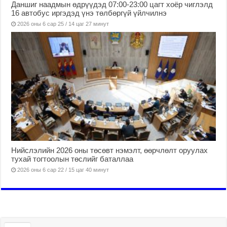
Даншиг наадмын өдрүүдэд 07:00-23:00 цагт хоёр чиглэлд
16 автобус иргэдэд үнэ төлбөргүй үйлчилнэ
2026 оны 6 сар 25 / 14 цаг 27 минут
Нийслэлийн 2026 оны төсөвт нэмэлт, өөрчлөлт оруулах
тухай тогтоолын төслийг баталлаа
2026 оны 6 сар 22 / 15 цаг 40 минут