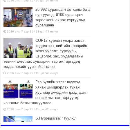
2026 оны 7 сар 21 / 16 цаг 34 минут
26,992 суралцагч хотхоны бага
сургуульд, 8100 суралцагч
төрөлжсөн ахлах сургуульд
суралцана
2026 оны 7 сар 21 / 13 цаг 43 минут
COP17 хурлын үеэрх замын
хөдөлгөөн, нийтийн тээврийн
зохицуулалт, сургууль,
цэцэрлэг, зах, худалдааны
төвийн ажиллах хуваарийг гаргаж, иргэдэд
мэдээлэхийг үүрэг болголоо
2026 оны 7 сар 21 / 11 цаг 59 минут
Гэр бүлийн хэрэг шүүхэд
хянан шийдвэрлэх тухай
хуулиар хүүхдийн дээд ашиг
сонирхлыг нэн тэргүүнд
хангахыг баталгаажууллаа
2026 оны 7 сар 21 / 11 цаг 42 минут
Б.Пүрэвдагва: “Туул-1”
коллекторыг ашиглалтад
оруулж байж бид гэр