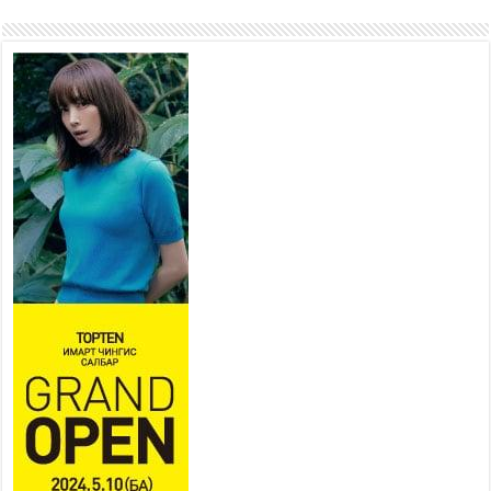
хорооллыг барилгажуулна
2026 оны 7 сар 21 / 10 цаг 15 минут
НИЙСЛЭЛ, АЙМГИЙН
УДИРДЛАГУУДЫН АЖЛЫГ
ХҮНД СУРТЛЫГ БУУРУУЛЖ,
ИРГЭД, АЖ АХУЙН НЭГЖИЙН
АЧААГ ХЭРХЭН ХӨНГӨЛСНӨӨР ДҮГНЭНЭ
2026 оны 7 сар 21 / 10 цаг 09 минут
Байнгын хорооны дарга
М.Мандхай Цөлжилттэй
тэмцэх тухай НҮБ-ын
конвенцын талуудын 17 дугаар
бага хурал (СОР17)-ын бэлтгэл ажлын явцтай
танилцлаа
2026 оны 7 сар 21 / 10 цаг 03 минут
Б.Пүрэвдагва: Бүтээн байгуулалтын аливаа
ажил инженерийн хангамжийн байгууллагуудын
уялдаа холбоогүйгээс саатах ёсгүй
2026 оны 7 сар 20 / 17 цаг 21 минут
“Сэлбэ 20 минутын хот” төслийн анхны 12
давхар барилгын үндсэн карказ, цутгалтын ажил