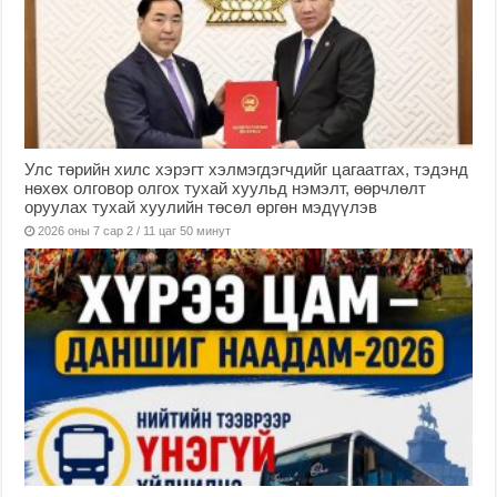
Улс төрийн хилс хэрэгт хэлмэгдэгчдийг цагаатгах, тэдэнд
нөхөх олговор олгох тухай хуульд нэмэлт, өөрчлөлт
оруулах тухай хуулийн төсөл өргөн мэдүүлэв
2026 оны 7 сар 2 / 11 цаг 50 минут