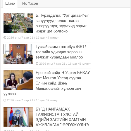
Шинэ
Их Үзсэн
Б.Пүрэвдагва: “Урт цагаан”-ыг
залуучууд чөлөөт цагаа
өнгөрүүлдэг, жуулчид зорьж
ирдэг цэг болгоно
2026 оны 7 сар 21 / 16 цаг 47 минут
Тусгай замын автобус /BRT/
төслийн удирдах хорооны
ээлжит хуралдаан боллоо
2026 оны 7 сар 21 / 16 цаг 43 минут
Ерөнхий сайд Н.Учрал БНХАУ-
аас Монгол Улсад суугаа
Элчин сайд Шэнь
Миньжюанийг хүлээн авч
уулзав
2026 оны 7 сар 21 / 16 цаг 39 минут
БҮГД НАЙРАМДАХ
ТАЖИКИСТАН УЛСТАЙ
ЭДИЙН ЗАСГИЙН ХАМТЫН
АЖИЛЛАГААГ ӨРГӨЖҮҮЛНЭ