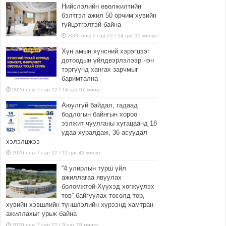
Нийслэлийн өвөлжилтийн
бэлтгэл ажил 50 орчим хувийн
гүйцэтгэлтэй байна
2026 оны 7 сар 22 / 14 цаг 15 минут
Хүн амын хүнсний хэрэгцээг
дотоодын үйлдвэрлэлээр нэн
тэргүүнд хангах зарчмыг
баримтална
2026 оны 7 сар 22 / 14 цаг 07 минут
Аюулгүй байдал, гадаад
бодлогын байнгын хороо
ээлжит чуулганы хугацаанд 18
удаа хуралдаж, 36 асуудал
хэлэлцжээ
2026 оны 7 сар 22 / 11 цаг 43 минут
“4 улирлын турш үйл
ажиллагаа явуулах
боломжтой-Хүүхэд хөгжүүлэх
төв” байгуулах төсөлд төр,
хувийн хэвшлийн түншлэлийн хүрээнд хамтран
ажиллахыг урьж байна
2026 оны 7 сар 22 / 9 цаг 28 минут