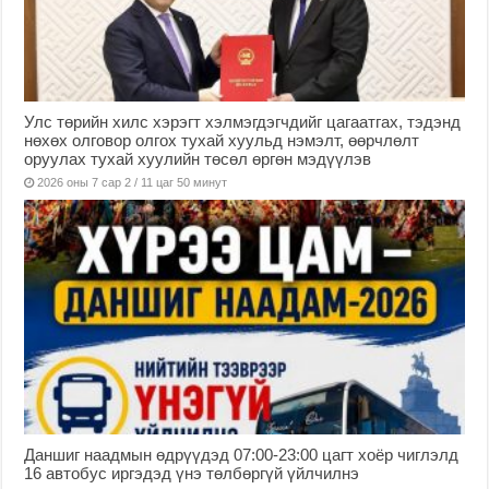
Улс төрийн хилс хэрэгт хэлмэгдэгчдийг цагаатгах, тэдэнд
нөхөх олговор олгох тухай хуульд нэмэлт, өөрчлөлт
оруулах тухай хуулийн төсөл өргөн мэдүүлэв
2026 оны 7 сар 2 / 11 цаг 50 минут
Даншиг наадмын өдрүүдэд 07:00-23:00 цагт хоёр чиглэлд
16 автобус иргэдэд үнэ төлбөргүй үйлчилнэ