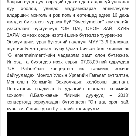
баярын сүлд дууг өөрсдийн дахин давтагдашгүй уянгалаг
дуу хоолой, увидас мэдрэмжээрээ эгшиглүүлэн
алдаршиж монголын рок попын ертөнцөд өдгөө 16 дахь
жилдээ бүтээлээ туурвиж буй “Sweetymotion” хамтлагийн
үзэсгэлэнт бүсгүйчүүд “ОН ЦАГ, ОРОН ЗАЙ, ХУВЬ
ЗАЯА” хэмээх содон нэртэй шинэ бүтээлээ туурвижээ.
Энэхүү шинэ уран бүтээлийн аялгууг МУУГЗ Л.Балхжав,
шүлгийг Б.Батцэнгэл буюу Quiza бичсэн бол клипийг нь
“G entermainment”-ийн чадварлаг хамт олон бүтээжээ.
Ингээд та бүхэндээ ирэх сарын 07,08,09-ний өдрүүдэд
“UB Palace”-ын концертын их танхимд зохион
байгуулагдах Монгол Улсын Урлагийн Гавъяат зүтгэлтэн,
Монголын Хөгжмийн Зохиолчдын холбооны шагналт,
Пентатоник наадмын 5 удаагийн шагналт хөгжмийн
зохиолч Л.Балхжавын “Миний дуунууд – 2013”
концертонд зориулагдан бүтээгдсэн “Он цаг, орон зай,
хувь заяа” шинэ уран бүтээлийг толилуулъя.