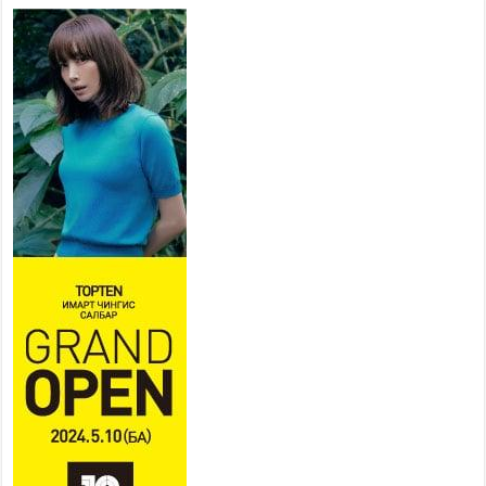
26,992 суралцагч хотхоны бага
сургуульд, 8100 суралцагч
төрөлжсөн ахлах сургуульд
суралцана
2026 оны 7 сар 21 / 13 цаг 43 минут
COP17 хурлын үеэрх замын
хөдөлгөөн, нийтийн тээврийн
зохицуулалт, сургууль,
цэцэрлэг, зах, худалдааны
төвийн ажиллах хуваарийг гаргаж, иргэдэд
мэдээлэхийг үүрэг болголоо
2026 оны 7 сар 21 / 11 цаг 59 минут
Гэр бүлийн хэрэг шүүхэд хянан шийдвэрлэх
тухай хуулиар хүүхдийн дээд ашиг сонирхлыг
нэн тэргүүнд хангахыг баталгаажууллаа
2026 оны 7 сар 21 / 11 цаг 42 минут
Б.Пүрэвдагва: “Туул-1” коллекторыг ашиглалтад
оруулж байж бид гэр хорооллыг барилгажуулна
2026 оны 7 сар 21 / 10 цаг 15 минут
НИЙСЛЭЛ, АЙМГИЙН УДИРДЛАГУУДЫН
АЖЛЫГ ХҮНД СУРТЛЫГ БУУРУУЛЖ, ИРГЭД,