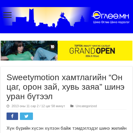
Sweetymotion хамтлагийн “Он
цаг, орон зай, хувь заяа” шинэ
уран бүтээл
2013 оны 11 сар 2 / 12 цаг 58 минут
Uncategorized
Хүн бүрийн хүсэн хүлээн байж тэмдэглэдэг шинэ жилийн