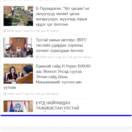
Б.Пүрэвдагва: “Урт цагаан”-ыг
залуучууд чөлөөт цагаа
өнгөрүүлдэг, жуулчид зорьж
ирдэг цэг болгоно
2026 оны 7 сар 21 / 16 цаг 47 минут
Тусгай замын автобус /BRT/
төслийн удирдах хорооны
ээлжит хуралдаан боллоо
2026 оны 7 сар 21 / 16 цаг 43 минут
Ерөнхий сайд Н.Учрал БНХАУ-
аас Монгол Улсад суугаа
Элчин сайд Шэнь
Миньжюанийг хүлээн авч
уулзав
2026 оны 7 сар 21 / 16 цаг 39 минут
БҮГД НАЙРАМДАХ
ТАЖИКИСТАН УЛСТАЙ
ЭДИЙН ЗАСГИЙН ХАМТЫН
АЖИЛЛАГААГ ӨРГӨЖҮҮЛНЭ
2026 оны 7 сар 21 / 16 цаг 34 минут