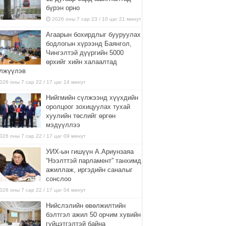
бүрэн орно
2026 оны 7 сар 23 / 10 цаг 21 минут
Агаарын бохирдлыг бууруулах
бодлогын хүрээнд Баянгол,
Чингэлтэй дүүргийн 5000
өрхийг хийн халаалтад
лжүүлэв
026 оны 7 сар 22 / 17 цаг 14 минут
Нийгмийн сүлжээнд хүүхдийн
оролцоог зохицуулах тухай
хуулийн төслийг өргөн
мэдүүллээ
026 оны 7 сар 22 / 17 цаг 09 минут
УИХ-ын гишүүн А.Ариунзаяа
“Нээлттэй парламент” танхимд
ажиллаж, иргэдийн саналыг
сонслоо
026 оны 7 сар 22 / 17 цаг 04 минут
Нийслэлийн өвөлжилтийн
бэлтгэл ажил 50 орчим хувийн
гүйцэтгэлтэй байна