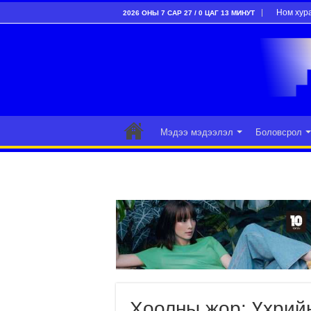
Ном хур
2026 ОНЫ 7 САР 27 / 0 ЦАГ 13 МИНУТ
Мэдээ мэдээлэл
Боловсрол
Хоолны жор: Үхрий