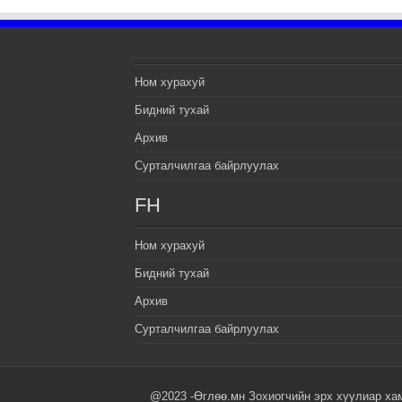
Ном хурахуй
Бидний тухай
Архив
Сурталчилгаа байрлуулах
FH
Ном хурахуй
Бидний тухай
Архив
Сурталчилгаа байрлуулах
@2023 -Өглөө.мн Зохиогчийн эрх хуулиар ха