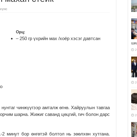
 хүнс
Орц:
– 250 гр үхрийн мах /хоёр хэсэг давтсан
ши
2
2
но
нунтаг чинжүүгээр амталж өгнө. Хайруулын тавгаа
 орчим шарна. Жижиг саванд цөцгий, гич болон дарс
2
-2 минут бор өнгөтэй болтол нь зөөлхөн хутгана.