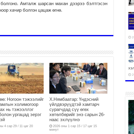
 болгоно. Амталж шарсан махан дээрээ бэлтгэсэн
ноор хачир болгон цацаж өгнө.
2
хэ
2
өө: Ногоон тэжээлийг
Х.Нямбаатар: Үндэсний
гамлын холимогоор
үйлдвэрүүдтэй хамтарч
ху
ах нь тэжээллэг
сурагчдад сүү өгөх
аж
болон ургацад эерэг
хөтөлбөрийг энэ сарын 26-
2
эй
наас эхлүүлнэ
ы 4 сар 29 / 11 цаг 20
2026 оны 1 сар 15 / 17 цаг 15
минут