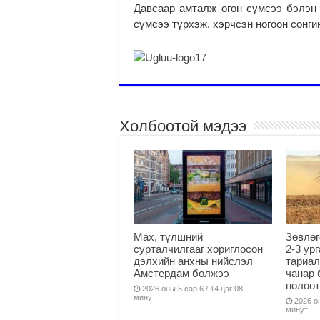
Давсаар амталж өгөн сүмсээ бэлэн
сүмсээ түрхэж, хэрчсэн ногоон сонги
Холбоотой мэдээ
Мах, түлшний
Зөвлөг
сурталчилгааг хориглосон
2-3 ур
дэлхийн анхны нийслэл
тариал
Амстердам болжээ
чанар 
нөлөөт
2026 оны 5 сар 6 / 14 цаг 08
минут
2026 он
минут