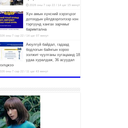
2026 оны 7 сар 22 / 14 цаг 15 минут
Хүн амын хүнсний хэрэгцээг
дотоодын үйлдвэрлэлээр нэн
тэргүүнд хангах зарчмыг
баримтална
026 оны 7 сар 22 / 14 цаг 07 минут
Аюулгүй байдал, гадаад
бодлогын байнгын хороо
ээлжит чуулганы хугацаанд 18
удаа хуралдаж, 36 асуудал
лэлцжээ
026 оны 7 сар 22 / 11 цаг 43 минут
“4 улирлын турш үйл
ажиллагаа явуулах
боломжтой-Хүүхэд хөгжүүлэх
төв” байгуулах төсөлд төр,
вийн хэвшлийн түншлэлийн хүрээнд хамтран
иллахыг урьж байна
026 оны 7 сар 22 / 9 цаг 28 минут
Б.Пүрэвдагва: “Урт цагаан”-ыг
залуучууд чөлөөт цагаа