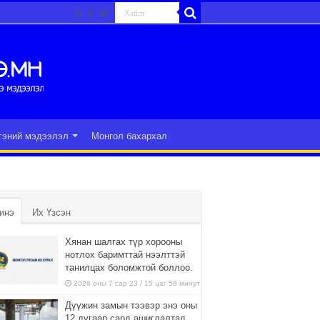
гэний мэдээлэл
Монгол бахархал
инэ
Их Үзсэн
Хянан шалгах түр хорооны
нотлох баримттай нээлттэй
танилцах боломжтой боллоо.
2026 оны 7 сар 23 / 15 цаг 58 минут
Дүүжин замын тээвэр энэ оны
12 дугаар сард ашиглалтад