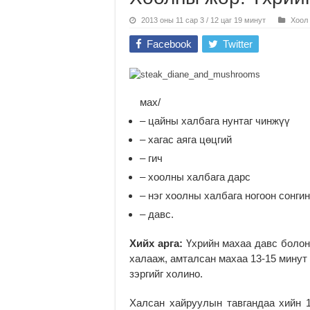
2013 оны 11 сар 3 / 12 цаг 19 минут
Хоол
Facebook
Twitter
мах/
– цайны халбага нунтаг чинжүү
– хагас аяга цөцгий
– гич
– хоолны халбага дарс
– нэг хоолны халбага ногоон сонги
– давс.
Хийх арга:
Үхрийн махаа давс болон 
халааж, амталсан махаа 13-15 минут
зэргийг холино.
Халсан хайруулын тавгандаа хийн 1