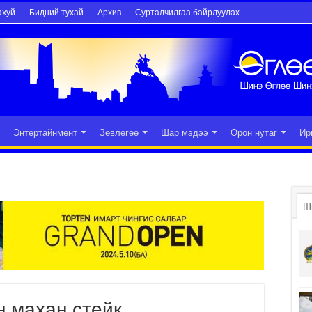
ахуй
Бидний тухай
Архив
Сурталчилгаа байрлуулах
Энтертайнмент
Зөвлөгөө
Шар мэдээ
Орон нутаг
Ир
Ш
н махан стейк