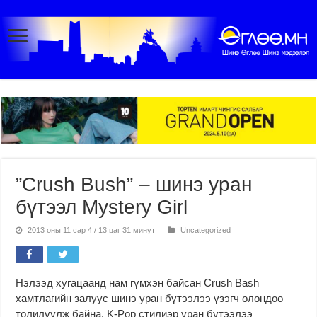
”Crush Bush” – шинэ уран
бүтээл Mystery Girl
2013 оны 11 сар 4 / 13 цаг 31 минут
Uncategorized
Нэлээд хугацаанд нам гүмхэн байсан Crush Bash
хамтлагийн залуус шинэ уран бүтээлээ үзэгч олондоо
толилуулж байна. K-Pop стилиэр уран бүтээлээ