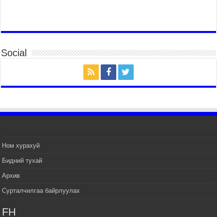
ЕРӨНХИЙЛӨГЧ И ЖЭ МЁН-Д БАРААЛХАВ
2026 оны 7 сар 14 / 17 цаг 51 минут
ТӨРИЙН ДАЛБААНЫ ӨДӨРТ ЗОРИУЛСАН
ЦЭРГИЙН ЁСЛОЛЫН ЖАГСААЛ БОЛЛОО
Social
2026 оны 7 сар 14 / 17 цаг 47 минут
Өв соёлоо тээж яваа уяачдын галаар УИХ-ын
дарга С.Бямбацогт зочлон баяр хүргэв
2026 оны 7 сар 14 / 17 цаг 40 минут
УИХ-ын дарга С.Бямбацогт Үндэсний их баяр
наадмын нээлтэд оролцон, сурын талбай,
шагайн асарт зочиллоо
2026 оны 7 сар 14 / 17 цаг 26 минут
Монгол Улсын Их Хурлын дарга С.Бямбацогт
Ном хурахуй
баяр наадмын мэндчилгээ дэвшүүлэв
Бидний тухай
2026 оны 7 сар 14 / 17 цаг 09 минут
Архив
УИХ-ын дарга С.Бямбацогт БНХАУ-аас Монгол
Улсад суугаа Элчин сайд Шэнь Миньжуанийг
Сурталчилгаа байрлуулах
хүлээн авч уулзав
2026 оны 7 сар 14 / 17 цаг 03 минут
FH