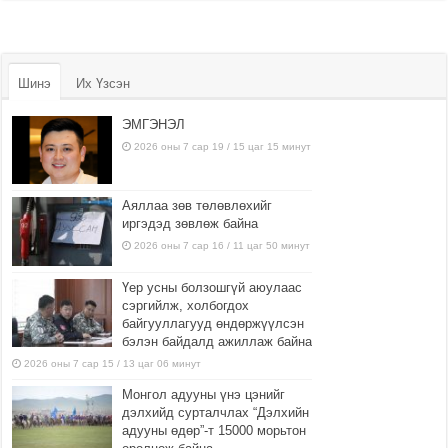
Шинэ
Их Үзсэн
ЭМГЭНЭЛ
2026 оны 7 сар 19 / 15 цаг 15 минут
Аяллаа зөв төлөвлөхийг
иргэдэд зөвлөж байна
2026 оны 7 сар 16 / 11 цаг 50 минут
Үер усны болзошгүй аюулаас
сэргийлж, холбогдох
байгууллагууд өндөржүүлсэн
бэлэн байдалд ажиллаж байна
2026 оны 7 сар 15 / 13 цаг 06 минут
Монгол адууны үнэ цэнийг
дэлхийд сурталчлах “Дэлхийн
адууны өдөр”-т 15000 морьтон