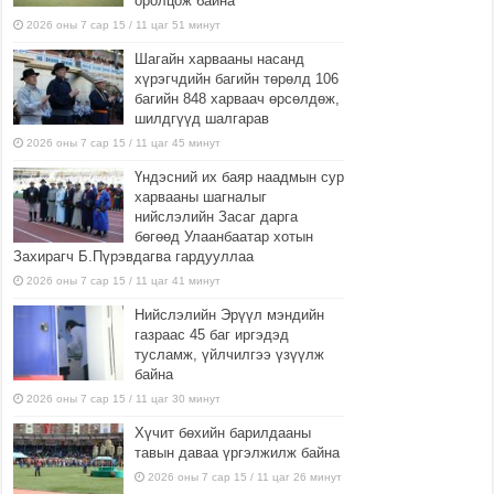
оролцож байна
2026 оны 7 сар 15 / 11 цаг 51 минут
Шагайн харвааны насанд
хүрэгчдийн багийн төрөлд 106
багийн 848 харваач өрсөлдөж,
шилдгүүд шалгарав
2026 оны 7 сар 15 / 11 цаг 45 минут
Үндэсний их баяр наадмын сур
харвааны шагналыг
нийслэлийн Засаг дарга
бөгөөд Улаанбаатар хотын
Захирагч Б.Пүрэвдагва гардууллаа
2026 оны 7 сар 15 / 11 цаг 41 минут
Нийслэлийн Эрүүл мэндийн
газраас 45 баг иргэдэд
тусламж, үйлчилгээ үзүүлж
байна
2026 оны 7 сар 15 / 11 цаг 30 минут
Хүчит бөхийн барилдааны
тавын даваа үргэлжилж байна
2026 оны 7 сар 15 / 11 цаг 26 минут