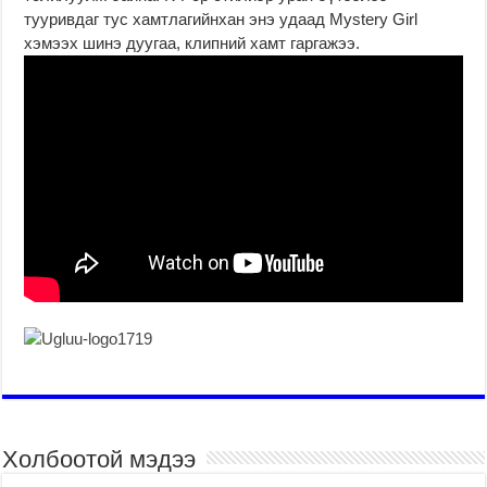
тууривдаг тус хамтлагийнхан энэ удаад Mystery Girl
хэмээх шинэ дуугаа, клипний хамт гаргажээ.
Холбоотой мэдээ