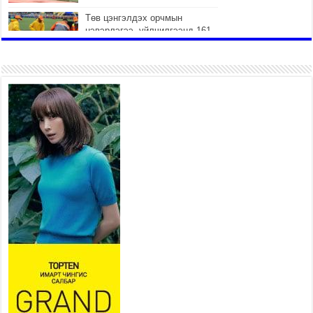
Төв цэнгэлдэх орчмын
цэвэрлэгээ, үйлчилгээнд 161
ажилтан, 27 техниктэй
ажиллаж байна
2026 оны 7 сар 15 / 11 цаг 22 минут
Наадмын амралтын өдрүүдэд
нийслэлийн эрүүл мэндийн
байгууллагууд дараах
хуваарийн дагуу ажиллана
2026 оны 7 сар 15 / 11 цаг 18 минут
Үндэсний их баяр наадам
эхэллээ
2026 оны 7 сар 15 / 11 цаг 14 минут
Үер усны аюулаас сэргийлж, нийслэлийн Онцгой
байдлын газрын 162 алба хаагч үүрэг гүйцэтгэж
байна
2026 оны 7 сар 15 / 11 цаг 07 минут
Үндэсний их сурын харваанд 850 харваач цэц
мэргэнээ сорьж байна