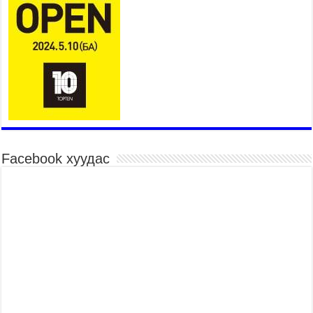
2026 оны 7 сар 15 / 11 цаг 03 минут
Төв цэнгэлдэхийн эргэн тойронд
2026 оны 7 сар 15 / 10 цаг 58 минут
Үндэсний их баяр наадмын шагайн харваа
насанд хүрэгчдийн багийн харваагаар
үргэлжилж байна
2026 оны 7 сар 15 / 10 цаг 52 минут
Үндэсний их баяр наадмын хүчит бөхийн
барилдаан эхэллээ
2026 оны 7 сар 15 / 10 цаг 46 минут
Facebook хуудас
Үндэсний хувцасны өдрийг тохиолдуулан
“Дээлтэй монгол наадам” боллоо
2026 оны 7 сар 15 / 10 цаг 41 минут
МОНГОЛ УЛСЫН ЕРӨНХИЙ САЙД Н.УЧРАЛ
БАЯР НААДМЫН НЭЭЛТЭД ОРОЛЦОЖ,
НААДАМЧИН ОЛОНД МЭНДЧИЛГЭЭ
ДЭВШҮҮЛЭВ
2026 оны 7 сар 14 / 17 цаг 56 минут
МОНГОЛ УЛСЫН ЕРӨНХИЙ САЙД Н.УЧРАЛ
БҮГД НАЙРАМДАХ СОЛОНГОС УЛСЫН