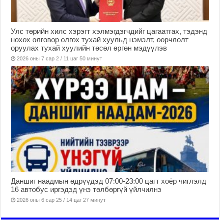
Улс төрийн хилс хэрэгт хэлмэгдэгчдийг цагаатгах, тэдэнд
нөхөх олговор олгох тухай хуульд нэмэлт, өөрчлөлт
оруулах тухай хуулийн төсөл өргөн мэдүүлэв
2026 оны 7 сар 2 / 11 цаг 50 минут
Даншиг наадмын өдрүүдэд 07:00-23:00 цагт хоёр чиглэлд
16 автобус иргэдэд үнэ төлбөргүй үйлчилнэ
2026 оны 6 сар 25 / 14 цаг 27 минут