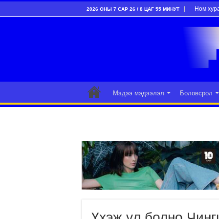
Ном хур
2026 ОНЫ 7 САР 26 / 8 ЦАГ 55 МИНУТ
Мэдээ мэдээлэл
Боловсрол
Үхэж үл болно Чинг