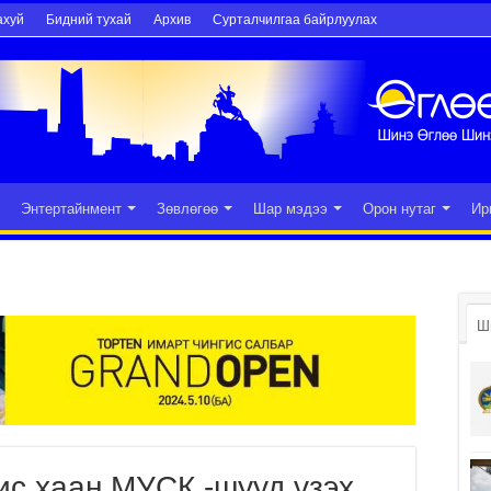
ахуй
Бидний тухай
Архив
Сурталчилгаа байрлуулах
Энтертайнмент
Зөвлөгөө
Шар мэдээ
Орон нутаг
Ир
Ш
ис хаан МУСК -шууд үзэх