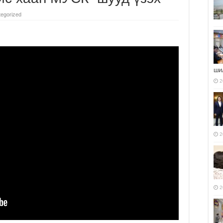
egorized
ши
2
2
2