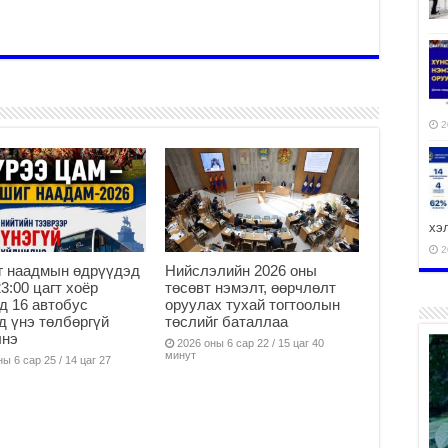
2
хэ
2
г наадмын өдрүүдэд
Нийслэлийн 2026 оны
23:00 цагт хоёр
төсөвт нэмэлт, өөрчлөлт
д 16 автобус
оруулах тухай тогтоолын
д үнэ төлбөргүй
төслийг баталлаа
лнэ
2026 оны 6 сар 22 / 15 цаг 40
ху
минут
ы 6 сар 25 / 14 цаг 27
аж
2