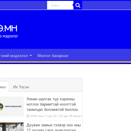
гэний мэдээлэл
Монгол бахархал
инэ
Их Үзсэн
Хянан шалгах түр хорооны
нотлох баримттай нээлттэй
танилцах боломжтой боллоо.
2026 оны 7 сар 23 / 15 цаг 58 минут
Дүүжин замын тээвэр энэ оны
12 дугаар сард ашиглалтад