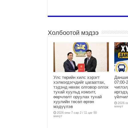
Холбоотой мэдээ
Улс төрийн хилс хэрэгт
Данши
хэлмэгдэгчдийг цагаатгах,
07:00-
тэдэнд нөхөх олговор олгох
чиглэл
тухай хуульд нэмэлт,
иргэдэ
өөрчлөлт оруулах тухай
үйлчи
хуулийн төсөл өргөн
2026 он
мэдүүлэв
минут
2026 оны 7 сар 2 / 11 цаг 50
минут