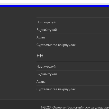
Ном хурахуй
Бидний тухай
Архив
Сурталчилгаа байрлуулах
FH
Ном хурахуй
Бидний тухай
Архив
Сурталчилгаа байрлуулах
@2023 -Өглөө.мн Зохиогчийн эрх хуулиар ха