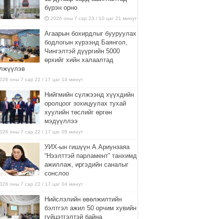
бүрэн орно
2026 оны 7 сар 23 / 10 цаг 21 минут
Агаарын бохирдлыг бууруулах
бодлогын хүрээнд Баянгол,
Чингэлтэй дүүргийн 5000
өрхийг хийн халаалтад
лжүүлэв
026 оны 7 сар 22 / 17 цаг 14 минут
Нийгмийн сүлжээнд хүүхдийн
оролцоог зохицуулах тухай
хуулийн төслийг өргөн
мэдүүллээ
026 оны 7 сар 22 / 17 цаг 09 минут
УИХ-ын гишүүн А.Ариунзаяа
“Нээлттэй парламент” танхимд
ажиллаж, иргэдийн саналыг
сонслоо
026 оны 7 сар 22 / 17 цаг 04 минут
Нийслэлийн өвөлжилтийн
бэлтгэл ажил 50 орчим хувийн
гүйцэтгэлтэй байна