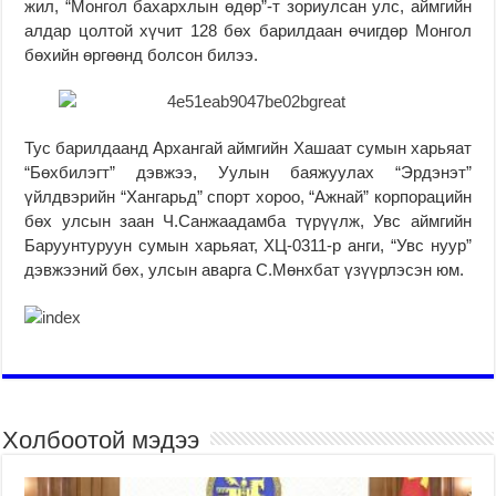
жил, “Монгол бахархлын өдөр”-т зориулсан улс, аймгийн
алдар цолтой хүчит 128 бөх барилдаан өчигдөр Монгол
бөхийн өргөөнд болсон билээ.
Тус барилдаанд Архангай аймгийн Хашаат сумын харьяат
“Бөхбилэгт” дэвжээ, Уулын баяжуулах “Эрдэнэт”
үйлдвэрийн “Хангарьд” спорт хороо, “Ажнай” корпорацийн
бөх улсын заан Ч.Санжаадамба түрүүлж, Увс аймгийн
Баруунтуруун сумын харьяат, ХЦ-0311-р анги, “Увс нуур”
дэвжээний бөх, улсын аварга С.Мөнхбат үзүүрлэсэн юм.
Холбоотой мэдээ