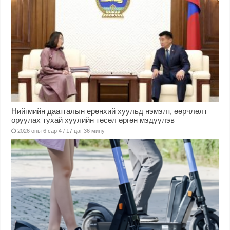
Нийгмийн даатгалын ерөнхий хуульд нэмэлт, өөрчлөлт
оруулах тухай хуулийн төсөл өргөн мэдүүлэв
2026 оны 6 сар 4 / 17 цаг 36 минут