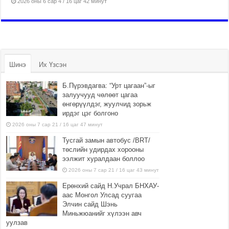
2026 оны 6 сар 4 / 16 цаг 42 минут
Шинэ
Их Үзсэн
Б.Пүрэвдагва: “Урт цагаан”-ыг
залуучууд чөлөөт цагаа
өнгөрүүлдэг, жуулчид зорьж
ирдэг цэг болгоно
2026 оны 7 сар 21 / 16 цаг 47 минут
Тусгай замын автобус /BRT/
төслийн удирдах хорооны
ээлжит хуралдаан боллоо
2026 оны 7 сар 21 / 16 цаг 43 минут
Ерөнхий сайд Н.Учрал БНХАУ-
аас Монгол Улсад суугаа
Элчин сайд Шэнь
Миньжюанийг хүлээн авч
уулзав