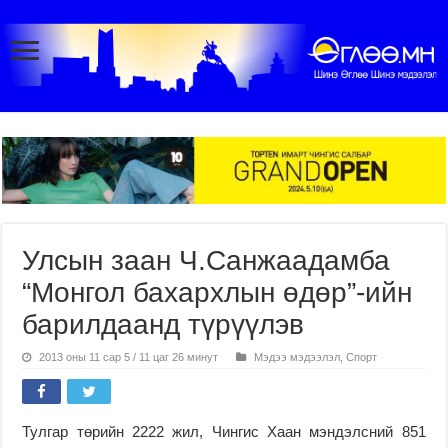
Улсын заан Ч.Санжаадамба
“Монгол бахархлын өдөр”-ийн
барилдаанд түрүүлэв
2013 оны 11 сар 5 / 11 цаг 26 минут
Мэдээ мэдээлэл
,
Спорт
Тулгар төрийн 2222 жил, Чингис Хаан мэндэлсний 851