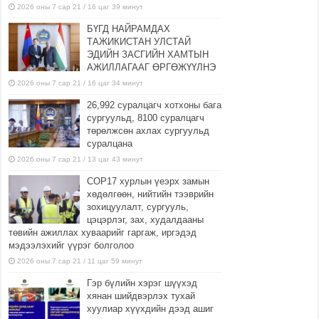
2026 оны 7 сар 21 / 16 цаг 39 минут
БҮГД НАЙРАМДАХ
ТАЖИКИСТАН УЛСТАЙ
ЭДИЙН ЗАСГИЙН ХАМТЫН
АЖИЛЛАГААГ ӨРГӨЖҮҮЛНЭ
2026 оны 7 сар 21 / 16 цаг 34 минут
26,992 суралцагч хотхоны бага
сургуульд, 8100 суралцагч
төрөлжсөн ахлах сургуульд
суралцана
2026 оны 7 сар 21 / 13 цаг 43 минут
COP17 хурлын үеэрх замын
хөдөлгөөн, нийтийн тээврийн
зохицуулалт, сургууль,
цэцэрлэг, зах, худалдааны
төвийн ажиллах хуваарийг гаргаж, иргэдэд
мэдээлэхийг үүрэг болголоо
2026 оны 7 сар 21 / 11 цаг 59 минут
Гэр бүлийн хэрэг шүүхэд
хянан шийдвэрлэх тухай
хуулиар хүүхдийн дээд ашиг