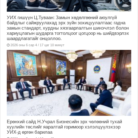
УИХ гишүүн Ц.Туваан: Замын хөдөлгөөний аюулгүй
байдлыг сайжруулахад эрх зүйн зохицуулалтаас гадна
замын стандарт, хурдны хязгаарлалтын шинэчлэл болон
хариуцлагын шударга тогтолцоог цогцоор нь шийдвэрлэх
шаардлагатайг онцоллоо.
2026 оны 6 сар 4 / 17 цаг 10 минут
Ерөнхий сайд Н.Учрал Бизнесийн эрх чөлөөний тухай
хуулийн төслийг яаралтай горимоор хэлэлцүүлэхээр
УИХ-д өргөн барилаа