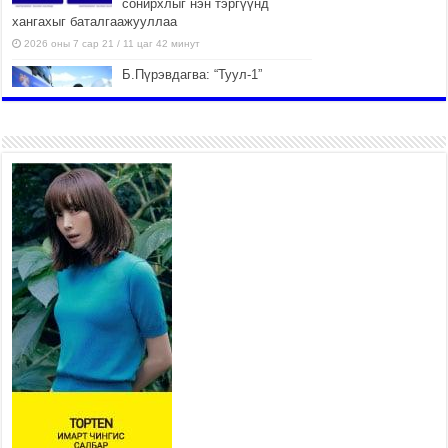
сонирхлыг нэн тэргүүнд
хангахыг баталгаажууллаа
2026 оны 7 сар 21 / 11 цаг 42 минут
Б.Пүрэвдагва: “Туул-1”
коллекторыг ашиглалтад
оруулж байж бид гэр
хорооллыг барилгажуулна
2026 оны 7 сар 21 / 10 цаг 15 минут
НИЙСЛЭЛ, АЙМГИЙН
УДИРДЛАГУУДЫН АЖЛЫГ
ХҮНД СУРТЛЫГ БУУРУУЛЖ,
ИРГЭД, АЖ АХУЙН НЭГЖИЙН
АЧААГ ХЭРХЭН ХӨНГӨЛСНӨӨР ДҮГНЭНЭ
2026 оны 7 сар 21 / 10 цаг 09 минут
Байнгын хорооны дарга
М.Мандхай Цөлжилттэй
тэмцэх тухай НҮБ-ын
конвенцын талуудын 17 дугаар
бага хурал (СОР17)-ын бэлтгэл ажлын явцтай
танилцлаа
2026 оны 7 сар 21 / 10 цаг 03 минут