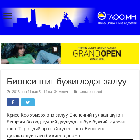
Бионси шиг бүжиглэдэг залуу
2013 оны 11 сар 5 / 14 цаг 34 минут
Uncategorized
Крисс Коо хэмээх энэ залуу Бионсигийн улаан шүтэн
бишрэгч бөгөөд түүний дуунуудын бүх бүжгийг сурсан
гэнэ. Тэр хэдий эрэтгэй хүн ч гэлээ Бионсиос
дутахааргүй сайн бүжиглэдэг ажээ.