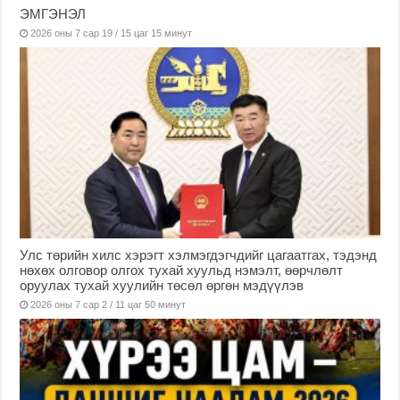
ЭМГЭНЭЛ
2026 оны 7 сар 19 / 15 цаг 15 минут
Улс төрийн хилс хэрэгт хэлмэгдэгчдийг цагаатгах, тэдэнд
нөхөх олговор олгох тухай хуульд нэмэлт, өөрчлөлт
оруулах тухай хуулийн төсөл өргөн мэдүүлэв
2026 оны 7 сар 2 / 11 цаг 50 минут