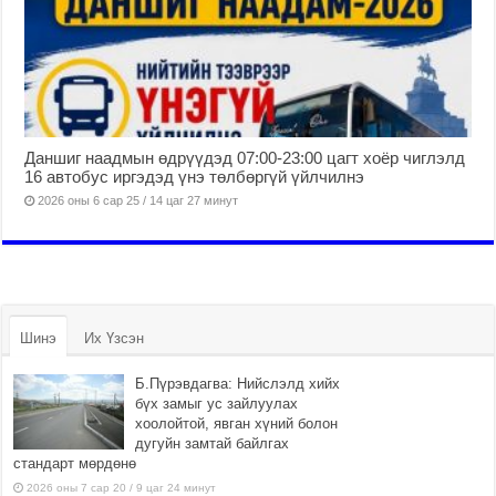
Даншиг наадмын өдрүүдэд 07:00-23:00 цагт хоёр чиглэлд
16 автобус иргэдэд үнэ төлбөргүй үйлчилнэ
2026 оны 6 сар 25 / 14 цаг 27 минут
Шинэ
Их Үзсэн
Б.Пүрэвдагва: Нийслэлд хийх
бүх замыг ус зайлуулах
хоолойтой, явган хүний болон
дугуйн замтай байлгах
стандарт мөрдөнө
2026 оны 7 сар 20 / 9 цаг 24 минут