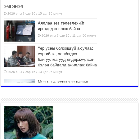
ЭМГЭНЭЛ
2026 оны 7 сар 19 / 15 цаг 15 минут
Аяллаа зөв төлөвлөхийг
иргэдэд зөвлөж байна
2026 оны 7 сар 16 / 11 цаг 50 минут
Үер усны болзошгүй аюулаас
сэргийлж, холбогдох
байгууллагууд өндөржүүлсэн
бэлэн байдалд ажиллаж байна
2026 оны 7 сар 15 / 13 цаг 06 минут
Монгол адууны үнэ цэнийг
дэлхийд сурталчлах “Дэлхийн
адууны өдөр”-т 15000 морьтон
оролцож байна
2026 оны 7 сар 15 / 11 цаг 51 минут
Шагайн харвааны насанд
хүрэгчдийн багийн төрөлд 106
багийн 848 харваач өрсөлдөж,
шилдгүүд шалгарав
2026 оны 7 сар 15 / 11 цаг 45 минут