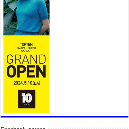
Үндэсний их баяр наадмын сур харвааны
шагналыг нийслэлийн Засаг дарга бөгөөд
Улаанбаатар хотын Захирагч Б.Пүрэвдагва
гардууллаа
2026 оны 7 сар 15 / 11 цаг 41 минут
Нийслэлийн Эрүүл мэндийн газраас 45 баг
иргэдэд тусламж, үйлчилгээ үзүүлж байна
2026 оны 7 сар 15 / 11 цаг 30 минут
Хүчит бөхийн барилдааны тавын даваа
үргэлжилж байна
2026 оны 7 сар 15 / 11 цаг 26 минут
Төв цэнгэлдэх орчмын цэвэрлэгээ, үйлчилгээнд
161 ажилтан, 27 техниктэй ажиллаж байна
2026 оны 7 сар 15 / 11 цаг 22 минут
Наадмын амралтын өдрүүдэд нийслэлийн эрүүл
мэндийн байгууллагууд дараах хуваарийн дагуу
ажиллана
2026 оны 7 сар 15 / 11 цаг 18 минут
Үндэсний их баяр наадам эхэллээ