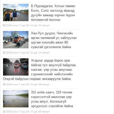
Б.Пүрэвдагва: Хотын төвөөс
Бэлх, Сэлх чиглэлд явахад
дугуйн замаар зорчих бүрэн
боломжтой боллоо
2026 оны 7 сар 20 / 9 цаг 20 минут
Хан-Уул дүүрэг, Чингисийн
өргөн чөлөөний ус зайлуулах
шугам хоолойн ажил 80
хувьтай үргэлжилж байна
2026 оны 7 сар 20 / 9 цаг 14 минут
Усархаг аадар бороо орж
байгаа тул аюулгүй байдлаа
хангаж, үер усны аюулаас
сэрэмжлэхийг нийслэлийн
Онцгой байдлын газраас анхааруулж байна
2026 оны 7 сар 20 / 9 цаг 09 минут
311 алба хаагч, 119 техник
хэрэгсэлтэй ажиллаж үер
усны аюул, болзошгүй
эрсдэлээс сэргийлж байна
2026 оны 7 сар 20 / 9 цаг 05 минут