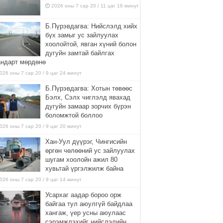
2026 оны 7 сар 20 / 11 цаг 16 минут
Б.Пүрэвдагва: Нийслэлд хийх
бүх замыг ус зайлуулах
хоолойтой, явган хүний болон
дугуйн замтай байлгах
андарт мөрдөнө
026 оны 7 сар 20 / 9 цаг 24 минут
Б.Пүрэвдагва: Хотын төвөөс
Бэлх, Сэлх чиглэлд явахад
дугуйн замаар зорчих бүрэн
боломжтой боллоо
026 оны 7 сар 20 / 9 цаг 20 минут
Хан-Уул дүүрэг, Чингисийн
өргөн чөлөөний ус зайлуулах
шугам хоолойн ажил 80
хувьтай үргэлжилж байна
026 оны 7 сар 20 / 9 цаг 14 минут
Усархаг аадар бороо орж
байгаа тул аюулгүй байдлаа
хангаж, үер усны аюулаас
сэрэмжлэхийг нийслэлийн