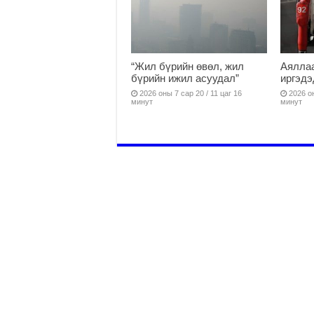
“Жил бүрийн өвөл, жил
Аяллаа
бүрийн ижил асуудал”
иргэдэ
2026 оны 7 сар 20 / 11 цаг 16
2026 он
минут
минут