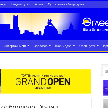
рахуй
Бидний тухай
Архив
Сурталчилгаа байрлуулах
Энтертайнмент
Зөвлөгөө
Шар мэдээ
Орон нутаг
Ир
Ш
 олборлодог Хятад