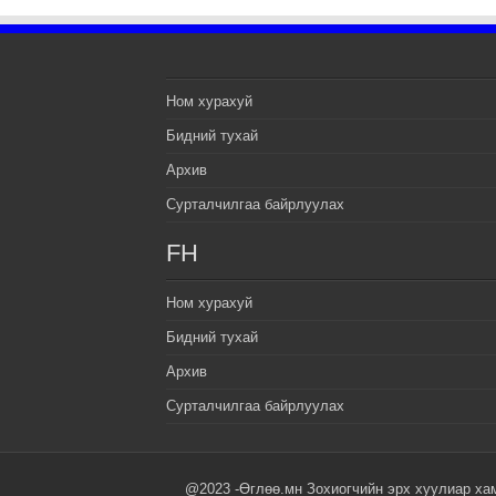
Ном хурахуй
Бидний тухай
Архив
Сурталчилгаа байрлуулах
FH
Ном хурахуй
Бидний тухай
Архив
Сурталчилгаа байрлуулах
@2023 -Өглөө.мн Зохиогчийн эрх хуулиар ха