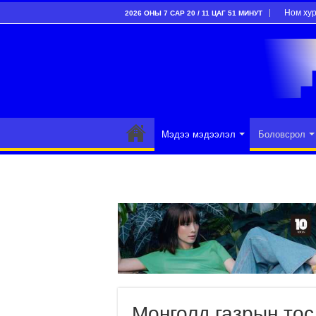
Ном ху
2026 ОНЫ 7 САР 20 / 11 ЦАГ 51 МИНУТ
Мэдээ мэдээлэл
Боловсрол
Монголд газрын тос