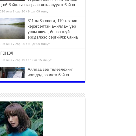
цгой байдлын газраас анхааруулж байна
026 оны 7 сар 20 / 9 цаг 09 минут
311 алба хаагч, 119 техник
хэрэгсэлтэй ажиллаж үер
усны аюул, болзошгүй
эрсдэлээс сэргийлж байна
026 оны 7 сар 20 / 9 цаг 05 минут
ГЭНЭЛ
026 оны 7 сар 19 / 15 цаг 15 минут
Аяллаа зөв төлөвлөхийг
иргэдэд зөвлөж байна
2026 оны 7 сар 16 / 11 цаг 50 минут
Үер усны болзошгүй аюулаас
сэргийлж, холбогдох
байгууллагууд өндөржүүлсэн
бэлэн байдалд ажиллаж байна
026 оны 7 сар 15 / 13 цаг 06 минут
Монгол адууны үнэ цэнийг
дэлхийд сурталчлах “Дэлхийн