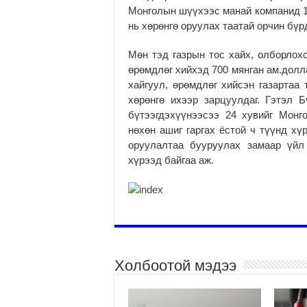
Монголын шүүхээс манай компанид 1.
нь хөрөнгө оруулах таатай орчин бүр
Мөн тэд газрын тос хайх, олборлох
өрөмдлөг хийхэд 700 мянган ам.долл
хайгуул, өрөмдлөг хийсэн газартаа 
хөрөнгө ихээр зарцуулдаг. Гэтэл Б
бүтээгдэхүүнээсээ 24 хувийг Монг
нөхөн ашиг гаргах ёстой ч түүнд хү
оруулалтаа бууруулах замаар үйл
хүрээд байгаа аж.
Холбоотой мэдээ