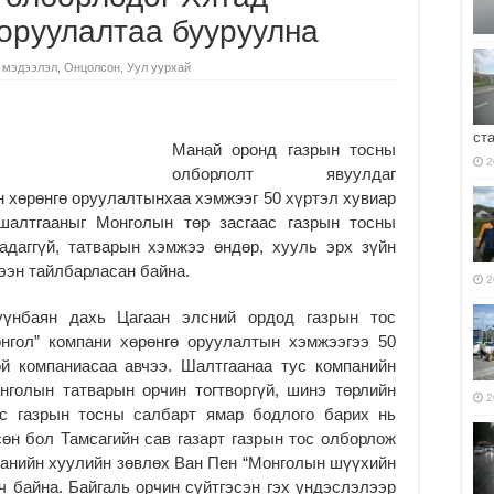
оруулалтаа бууруулна
 мэдээлэл
,
Онцолсон
,
Уул уурхай
ст
Манай оронд газрын тосны
2
олборлолт явуулдаг
 хөрөнгө оруулалтынхаа хэмжээг 50 хүртэл хувиар
шалтгааныг Монголын төр засгаас газрын тосны
адаггүй, татварын хэмжээ өндөр, хууль эрх зүйн
мээн тайлбарласан байна.
2
үүнбаян дахь Цагаан элсний ордод газрын тос
нгол” компани хөрөнгө оруулалтын хэмжээгээ 50
ой компаниасаа авчээ. Шалтгаанаа тус компанийн
нголын татварын орчин тогтворгүй, шинэ төрлийн
2
өс газрын тосны салбарт ямар бодлого барих нь
сөн бол Тамсагийн сав газарт газрын тос олборлож
панийн хуулийн зөвлөх Ван Пен “Монголын шүүхийн
ч байна. Байгаль орчин сүйтгэсэн гэх үндэслэлээр