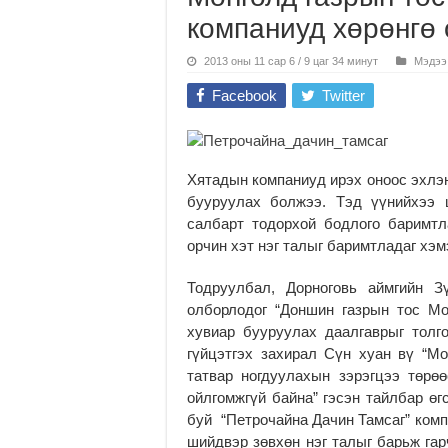
компаниуд хөрөнгө 
2013 оны 11 сар 6 / 9 цаг 34 минут
Мэдээ
Facebook
Twitter
Хятадын компаниуд ирэх оноос эхлэн
бууруулах болжээ. Тэд үүнийхээ 
салбарт тодорхой бодлого баримтл
орчин хэт нэг талыг баримтладаг хэ
Тодруулбал, Дорноговь аймгийн З
олборлодог “Доншин газрын тос Мо
хувиар бууруулах даалгаврыг толг
гүйцэтгэх захирал Сүн хуан вү “Мо
татвар ногдуулахын зэрэгцээ төрө
ойлгомжгүй байна” гэсэн тайлбар өг
буй “Петрочайна Дачин Тамсаг” ком
шийдвэр зөвхөн нэг талыг барьж гар