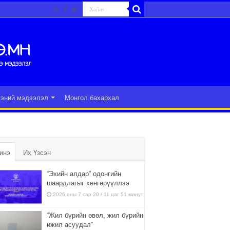
гэний мэдээлэл
Монгол бахархал
инэ
Их Үзсэн
“Эхийн алдар” одонгийн
шаардлагыг хөнгөрүүллээ
2026 оны 7 сар 20 / 11 цаг 51 минут
“Жил бүрийн өвөл, жил бүрийн
ижил асуудал”