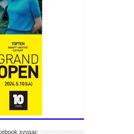
адууны өдөр”-т 15000 морьтон
оролцож байна
026 оны 7 сар 15 / 11 цаг 51 минут
гайн харвааны насанд хүрэгчдийн багийн
рөлд 106 багийн 848 харваач өрсөлдөж,
лдгүүд шалгарав
026 оны 7 сар 15 / 11 цаг 45 минут
дэсний их баяр наадмын сур харвааны
гналыг нийслэлийн Засаг дарга бөгөөд
аанбаатар хотын Захирагч Б.Пүрэвдагва
рдууллаа
026 оны 7 сар 15 / 11 цаг 41 минут
йслэлийн Эрүүл мэндийн газраас 45 баг
гэдэд тусламж, үйлчилгээ үзүүлж байна
026 оны 7 сар 15 / 11 цаг 30 минут
чит бөхийн барилдааны тавын даваа
гэлжилж байна
026 оны 7 сар 15 / 11 цаг 26 минут
в цэнгэлдэх орчмын цэвэрлэгээ, үйлчилгээнд
1 ажилтан, 27 техниктэй ажиллаж байна
cebook хуудас