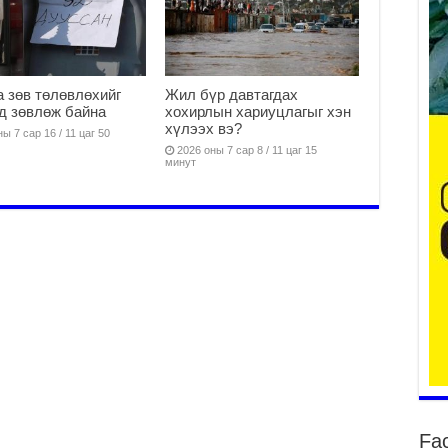
2
Ша
 зөв төлөвлөхийг
Жил бүр давтагдах
тө
д зөвлөж байна
хохирлын хариуцлагыг хэн
ши
хүлээх вэ?
ы 7 сар 16 / 11 цаг 50
2
2026 оны 7 сар 8 / 11 цаг 15
минут
Үн
ша
Ул
га
2
Ни
ир
2
Хү
үр
2
Тө
16
Fa