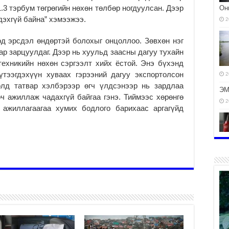
3 тэрбум төгрөгийн нөхөн төлбөр ногдуулсан. Дээр
Он
дэхгүй байна” хэмээжээ.
2
од эрсдэл өндөртэй болохыг онцоллоо. Зөвхөн нэг
ар зарцуулдаг. Дээр нь хуульд заасны дагуу тухайн
техникийн нөхөн сэргээлт хийх ёстой. Энэ бүхэнд
үтээгдэхүүн хуваах гэрээний дагуу экспортолсон
2
олд татвар хэлбэрээр өгч үлдсэнээр нь зардлаа
ЭМ
рч ажиллаж чадахгүй байгаа гэнэ. Тиймээс хөрөнгө
2
 ажиллагаагаа хумих бодлого барихаас аргагүйд
2