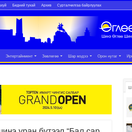
ахуй
Бидний тухай
Архив
Сурталчилгаа байрлуулах
Энтертайнмент
Зөвлөгөө
Шар мэдээ
Орон нутаг
Ир
Ш
инэ уран бүтээл “Бал сар