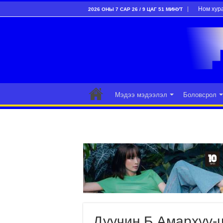
Ном хур
2026 ОНЫ 7 САР 26 / 9 ЦАГ 51 МИНУТ
Мэдээ мэдээлэл
Боловсрол
Дуучин Б.Амархүү-ш