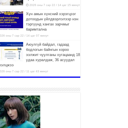
2026 оны 7 сар 22 / 14 цаг 15 минут
Хүн амын хүнсний хэрэгцээг
дотоодын үйлдвэрлэлээр нэн
тэргүүнд хангах зарчмыг
баримтална
026 оны 7 сар 22 / 14 цаг 07 минут
Аюулгүй байдал, гадаад
бодлогын байнгын хороо
ээлжит чуулганы хугацаанд 18
удаа хуралдаж, 36 асуудал
лэлцжээ
026 оны 7 сар 22 / 11 цаг 43 минут
“4 улирлын турш үйл
ажиллагаа явуулах
боломжтой-Хүүхэд хөгжүүлэх
төв” байгуулах төсөлд төр,
вийн хэвшлийн түншлэлийн хүрээнд хамтран
иллахыг урьж байна
026 оны 7 сар 22 / 9 цаг 28 минут
Б.Пүрэвдагва: “Урт цагаан”-ыг
залуучууд чөлөөт цагаа