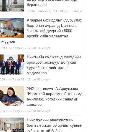
бүрэн орно
2026 оны 7 сар 23 / 10 цаг 21 минут
Агаарын бохирдлыг бууруулах
бодлогын хүрээнд Баянгол,
Чингэлтэй дүүргийн 5000
өрхийг хийн халаалтад
лжүүлэв
026 оны 7 сар 22 / 17 цаг 14 минут
Нийгмийн сүлжээнд хүүхдийн
оролцоог зохицуулах тухай
хуулийн төслийг өргөн
мэдүүллээ
026 оны 7 сар 22 / 17 цаг 09 минут
УИХ-ын гишүүн А.Ариунзаяа
“Нээлттэй парламент” танхимд
ажиллаж, иргэдийн саналыг
сонслоо
026 оны 7 сар 22 / 17 цаг 04 минут
Нийслэлийн өвөлжилтийн
бэлтгэл ажил 50 орчим хувийн
гүйцэтгэлтэй байна