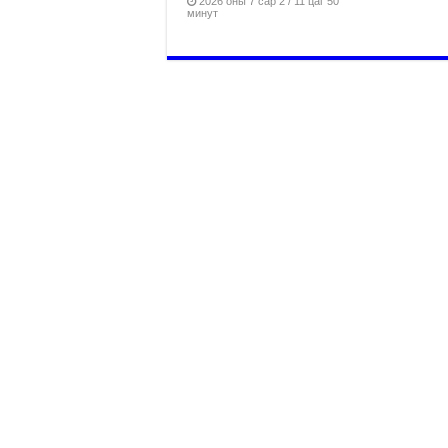
2026 оны 7 сар 2 / 11 цаг 50
минут