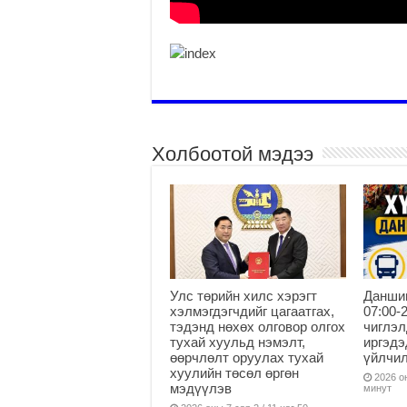
Холбоотой мэдээ
Улс төрийн хилс хэрэгт
Данши
хэлмэгдэгчдийг цагаатгах,
07:00-
тэдэнд нөхөх олговор олгох
чиглэл
тухай хуульд нэмэлт,
иргэдэ
өөрчлөлт оруулах тухай
үйлчи
хуулийн төсөл өргөн
2026 он
мэдүүлэв
минут