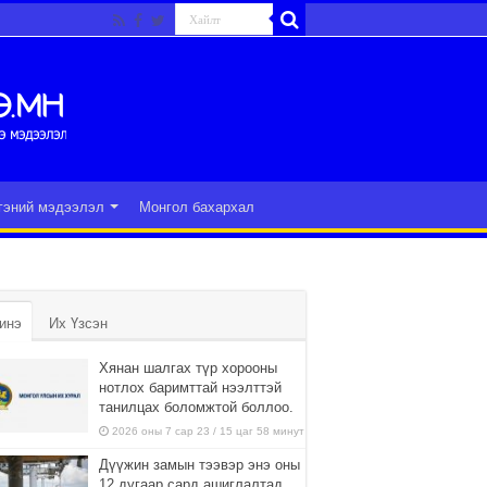
гэний мэдээлэл
Монгол бахархал
инэ
Их Үзсэн
Хянан шалгах түр хорооны
нотлох баримттай нээлттэй
танилцах боломжтой боллоо.
2026 оны 7 сар 23 / 15 цаг 58 минут
Дүүжин замын тээвэр энэ оны
12 дугаар сард ашиглалтад