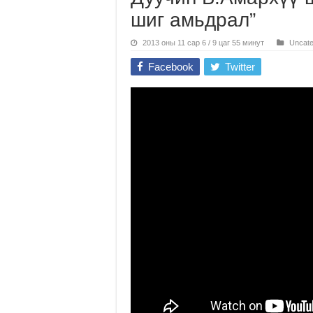
шиг амьдрал”
2013 оны 11 сар 6 / 9 цаг 55 минут
Uncate
Facebook
Twitter