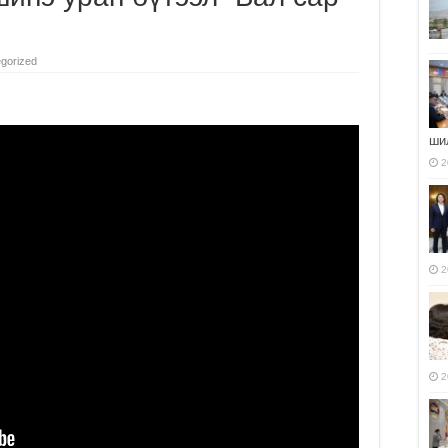
gorized
ши
2
2
2