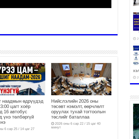
2
хэ
2
г наадмын өдрүүдэд
Нийслэлийн 2026 оны
23:00 цагт хоёр
төсөвт нэмэлт, өөрчлөлт
ху
д 16 автобус
оруулах тухай тогтоолын
аж
д үнэ төлбөргүй
төслийг баталлаа
лнэ
2
2026 оны 6 сар 22 / 15 цаг 40
минут
ы 6 сар 25 / 14 цаг 27