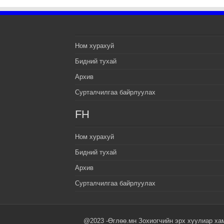
Ном хурахуй
Бидний тухай
Архив
Сурталчилгаа байрлуулах
FH
Ном хурахуй
Бидний тухай
Архив
Сурталчилгаа байрлуулах
@2023 -Өглөө.мн Зохиогчийн эрх хуулиар ха