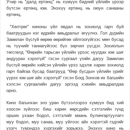
Учир нь “далд ертөнц” нь хүмүүн бидний үйлийн үрээр
бүтсэн ертөнц юм. Энэхүү ертөнц нь оюун санааны
ертөнц.
“Хөлтрөг” киноны үйл явдал нь зохиолд гарч буй
баатруудын нэг өдрийн амьдралыг өгүүлнэ. Гол дүрийн
Замилан бүсгүй өөрөө өөрийгөө ойлгоогүйгээс мөн бусад
нь түүнийг таниагүйгээс бүх зөрчил үүсдэг. Зохиолын
төгсгөлд “Өөрийн тарьсан үйлийн үрээс нуугдах юм шиг
андуурах хэрэггүй” гэсэн сургаал үгийн дагуу Замилан
бүсгүй өөрийн хийсэн үйлийн үрээ эдэлж харин зохиолд
гарч байгаа бусад баатрууд “Өөр бусдын үйлийн үрийг
үүрэх юм шиг айх хэрэггүй” гэсэн Богд Зонхов их багшийн
хэлсэн сургаалийн дагуу эргээд хэвийн амьдралдаа
орно.
Кино багынхан энэ уран бүтээлээрээ хүмүүн бид хий
хоосон зүйлээс биш харин өөрсдийн сэтгэлийн гүнд
орших ухаан бодол, сэтгэлийг маань булингартуулагч
муу бодол, муу санаа, муу үйлээс айх хэрэгтэй гэдгийг
үзэгч түмэндээ хүргэхийг зорьжээ. Энэхүү кино нь