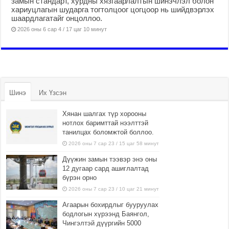
замын стандарт, хурдны хязгаарлалтын шинэчлэл болон
хариуцлагын шударга тогтолцоог цогцоор нь шийдвэрлэх
шаардлагатайг онцоллоо.
2026 оны 6 сар 4 / 17 цаг 10 минут
Шинэ
Их Үзсэн
Хянан шалгах түр хорооны
нотлох баримттай нээлттэй
танилцах боломжтой боллоо.
2026 оны 7 сар 23 / 15 цаг 58 минут
Дүүжин замын тээвэр энэ оны
12 дугаар сард ашиглалтад
бүрэн орно
2026 оны 7 сар 23 / 10 цаг 21 минут
Агаарын бохирдлыг бууруулах
бодлогын хүрээнд Баянгол,
Чингэлтэй дүүргийн 5000