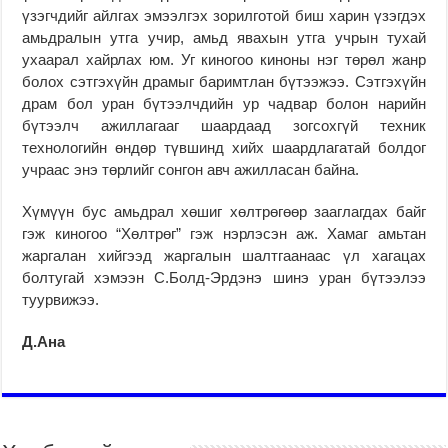
үзэгчдийг айлгах эмээлгэх зорилготой биш харин үзэгдэх
амьдралын утга учир, амьд явахын утга учрын тухай
ухаарал хайрлах юм. Уг киногоо киноны нэг төрөл жанр
болох сэтгэхүйн драмыг баримтлан бүтээжээ. Сэтгэхүйн
драм бол уран бүтээлчдийн ур чадвар болон нарийн
бүтээлч ажиллагааг шаардаад зогсохгүй техник
технологийн өндөр түвшинд хийх шаардлагатай болдог
учраас энэ төрлийг сонгон авч ажилласан байна.
Хүмүүн бус амьдрал хөшиг хөлтрөгөөр зааглагдах байг
гэж киногоо “Хөлтрөг” гэж нэрлэсэн аж. Хамаг амьтан
жаргалан хийгээд жаргалын шалтгаанаас үл хагацах
болтугай хэмээн С.Болд-Эрдэнэ шинэ уран бүтээлээ
туурвижээ.
Д.Ана