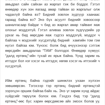
амьдрал сайн сайхан аз жаргал гэж би боддог. Гэтэл
өнөөдөр хүн зон яагаад амар тайван аз жаргалыг олж
чадахгүй байна вэ? Бидний зовлон зүдгүүр хаанаас
гараад байна вэ? Энэ бүх асуулт биднийг зовоосоор
шаналгасаар байдаг ч бид аз жаргал амар тайванг яаж
олохыг мэддэггүй. Гэтэл аливаа зовлон зүдгүүрийн ур
урхаг нь бид өөрсдөө яаж гэдгээ мэддэгүй, мэддэг ч
байлаа ч мэдэхийг хүсдэггүйд бидний хамгийн том гэм
нүгэл байгаа юм. Үүнээс болж бид өчүүхэнээр сэтгэж
өөрсдийн амьдралаа “ТАМ” болгодог. Өнөөдөр хүмүүс
“далд ертөнц”-ийн тухай их ярьж байна. Үүнд зарим нь
итгэдэг бол нэг хэсэг нь итгэдэг, нөгөө хэсэг нь итгэхийг ч
хүсдэггүй.
Ийм ертөнц байна гэдгийг шинжлэх ухаан хүлээн
зөвшөөрсөн. Тэгэхээр тэр ертөнц бидний ертөнцтэй
зэрэгцэн оршиж байгаа байх нь. Энэ үг зарим хүнд айдас
хүйдсийг төрүүлж болох юм. Гэхдээ бид тэр “далд
ертөнц”-өөс бус харин өөрсдөөсөө айх эмээх болов уу.