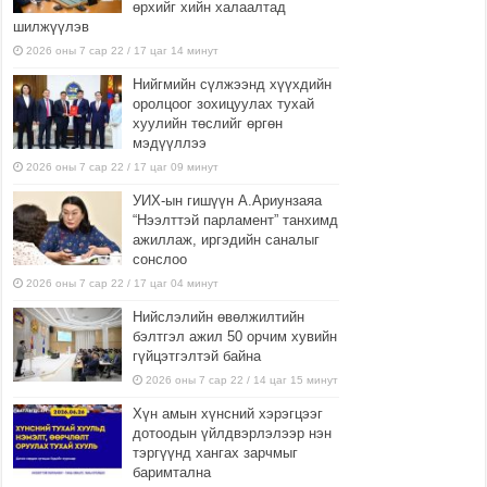
өрхийг хийн халаалтад
шилжүүлэв
2026 оны 7 сар 22 / 17 цаг 14 минут
Нийгмийн сүлжээнд хүүхдийн
оролцоог зохицуулах тухай
хуулийн төслийг өргөн
мэдүүллээ
2026 оны 7 сар 22 / 17 цаг 09 минут
УИХ-ын гишүүн А.Ариунзаяа
“Нээлттэй парламент” танхимд
ажиллаж, иргэдийн саналыг
сонслоо
2026 оны 7 сар 22 / 17 цаг 04 минут
Нийслэлийн өвөлжилтийн
бэлтгэл ажил 50 орчим хувийн
гүйцэтгэлтэй байна
2026 оны 7 сар 22 / 14 цаг 15 минут
Хүн амын хүнсний хэрэгцээг
дотоодын үйлдвэрлэлээр нэн
тэргүүнд хангах зарчмыг
баримтална