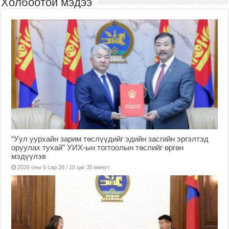
Холбоотой мэдээ
“Уул уурхайн зарим төслүүдийг эдийн засгийн эргэлтэд
оруулах тухай” УИХ-ын тогтоолын төслийг өргөн
мэдүүлэв
2026 оны 6 сар 26 / 10 цаг 35 минут