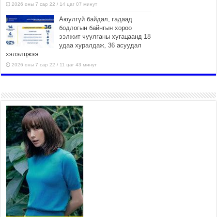
2026 оны 7 сар 22 / 14 цаг 07 минут
Аюулгүй байдал, гадаад
бодлогын байнгын хороо
ээлжит чуулганы хугацаанд 18
удаа хуралдаж, 36 асуудал
хэлэлцжээ
2026 оны 7 сар 22 / 11 цаг 43 минут
“4 улирлын турш үйл
ажиллагаа явуулах
боломжтой-Хүүхэд хөгжүүлэх
төв” байгуулах төсөлд төр,
хувийн хэвшлийн түншлэлийн хүрээнд хамтран
ажиллахыг урьж байна
2026 оны 7 сар 22 / 9 цаг 28 минут
Б.Пүрэвдагва: “Урт цагаан”-ыг залуучууд чөлөөт
цагаа өнгөрүүлдэг, жуулчид зорьж ирдэг цэг
болгоно
2026 оны 7 сар 21 / 16 цаг 47 минут
Тусгай замын автобус /BRT/ төслийн удирдах
хорооны ээлжит хуралдаан боллоо
2026 оны 7 сар 21 / 16 цаг 43 минут