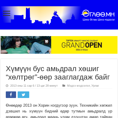
Хүмүүн бус амьдрал хөшиг
“хөлтрөг”-өөр зааглагдаж байг
2013 оны 11 сар 6 / 13 цаг 28 минут
Мэдээ мэдээлэл
,
Урлаг
Өнөөдөр 2013 он Хорин нэгдүгээр зуун. Техникийн хөгжил
дэвшил нь хүмүүн бидний өдөр тутмын амьдралд үр
өгөөжөө өгч, амьдрал маань улам дээшлэн амар тайван