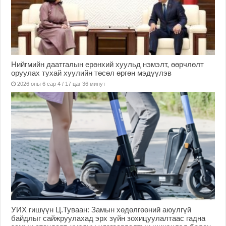
Нийгмийн даатгалын ерөнхий хуульд нэмэлт, өөрчлөлт
оруулах тухай хуулийн төсөл өргөн мэдүүлэв
2026 оны 6 сар 4 / 17 цаг 36 минут
УИХ гишүүн Ц.Туваан: Замын хөдөлгөөний аюулгүй
байдлыг сайжруулахад эрх зүйн зохицуулалтаас гадна