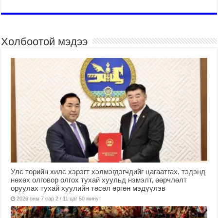
Холбоотой мэдээ
Улс төрийн хилс хэрэгт хэлмэгдэгчдийг цагаатгах, тэдэнд
нөхөх олговор олгох тухай хуульд нэмэлт, өөрчлөлт
оруулах тухай хуулийн төсөл өргөн мэдүүлэв
2026 оны 7 сар 2 / 11 цаг 50 минут