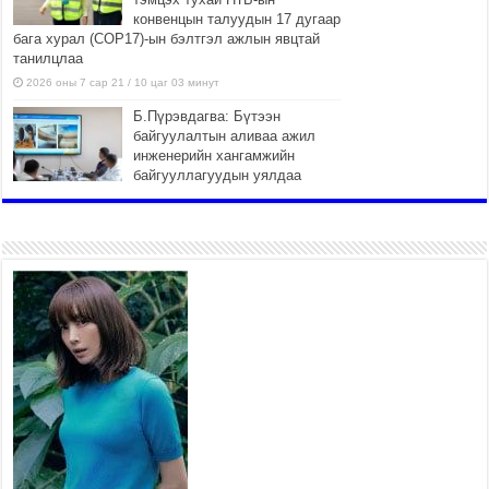
конвенцын талуудын 17 дугаар
бага хурал (СОР17)-ын бэлтгэл ажлын явцтай
танилцлаа
2026 оны 7 сар 21 / 10 цаг 03 минут
Б.Пүрэвдагва: Бүтээн
байгуулалтын аливаа ажил
инженерийн хангамжийн
байгууллагуудын уялдаа
холбоогүйгээс саатах ёсгүй
2026 оны 7 сар 20 / 17 цаг 21 минут
“Сэлбэ 20 минутын хот”
төслийн анхны 12 давхар
барилгын үндсэн карказ,
цутгалтын ажил дууслаа
2026 оны 7 сар 20 / 17 цаг 17 минут
Мопед, скүүтер, тэдгээртэй
адилтгах үзүүлэлт бүхий
тээврийн хэрэгсэлтэй
холбоотой нийслэлийн засаг
дарга захирамж гаргалаа
2026 оны 7 сар 20 / 17 цаг 11 минут