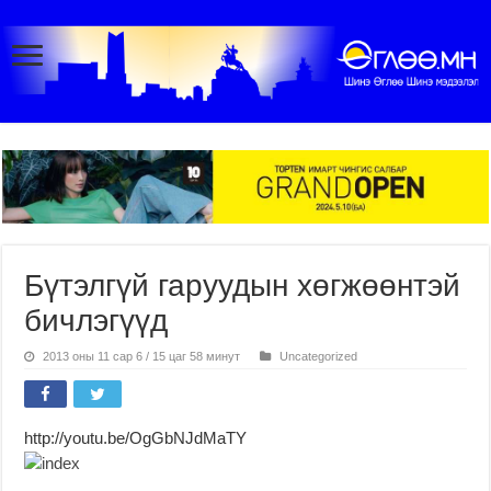
Бүтэлгүй гаруудын хөгжөөнтэй
бичлэгүүд
2013 оны 11 сар 6 / 15 цаг 58 минут
Uncategorized
http://youtu.be/OgGbNJdMaTY