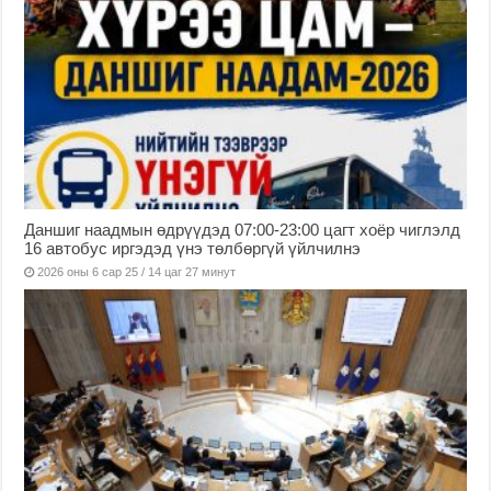
Даншиг наадмын өдрүүдэд 07:00-23:00 цагт хоёр чиглэлд
16 автобус иргэдэд үнэ төлбөргүй үйлчилнэ
2026 оны 6 сар 25 / 14 цаг 27 минут