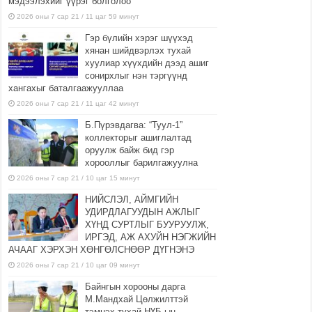
мэдээлэхийг үүрэг болголоо
2026 оны 7 сар 21 / 11 цаг 59 минут
Гэр бүлийн хэрэг шүүхэд
хянан шийдвэрлэх тухай
хуулиар хүүхдийн дээд ашиг
сонирхлыг нэн тэргүүнд
хангахыг баталгаажууллаа
2026 оны 7 сар 21 / 11 цаг 42 минут
Б.Пүрэвдагва: “Туул-1”
коллекторыг ашиглалтад
оруулж байж бид гэр
хорооллыг барилгажуулна
2026 оны 7 сар 21 / 10 цаг 15 минут
НИЙСЛЭЛ, АЙМГИЙН
УДИРДЛАГУУДЫН АЖЛЫГ
ХҮНД СУРТЛЫГ БУУРУУЛЖ,
ИРГЭД, АЖ АХУЙН НЭГЖИЙН
АЧААГ ХЭРХЭН ХӨНГӨЛСНӨӨР ДҮГНЭНЭ
2026 оны 7 сар 21 / 10 цаг 09 минут
Байнгын хорооны дарга
М.Мандхай Цөлжилттэй
тэмцэх тухай НҮБ-ын