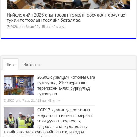
Нийслэлийн 2026 оны төсөвт нэмэлт, өөрчлөлт оруулах
тухай тогтоолын төслийг баталлаа
2026 оны 6 сар 22 / 15 цаг 40 минут
Шинэ
Их Үзсэн
26,992 суралцагч хотхоны бага
сургуульд, 8100 суралцагч
төрөлжсөн ахлах сургуульд
суралцана
2026 оны 7 сар 21 / 13 цаг 43 минут
COP17 хурлын үеэрх замын
хөдөлгөөн, нийтийн тээврийн
зохицуулалт, сургууль,
цэцэрлэг, зах, худалдааны
төвийн ажиллах хуваарийг гаргаж, иргэдэд