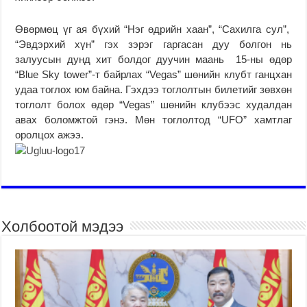
Өвөрмөц үг ая бүхий “Нэг өдрийн хаан”, “Сахилга сул”,
“Эвдэрхий хүн” гэх зэрэг гаргасан дуу болгон нь
залуусын дунд хит болдог дуучин маань 15-ны өдөр
“Blue Sky tower”-т байрлах “Vegas” шөнийн клубт ганцхан
удаа тоглох юм байна. Гэхдээ тоглолтын билетийг зөвхөн
тоглолт болох өдөр “Vegas” шөнийн клубээс худалдан
авах боломжтой гэнэ. Мөн тоглолтод “UFO” хамтлаг
оролцох ажээ.
Холбоотой мэдээ