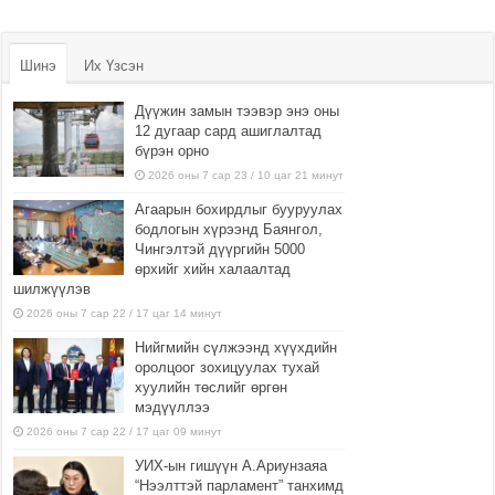
Шинэ
Их Үзсэн
Дүүжин замын тээвэр энэ оны
12 дугаар сард ашиглалтад
бүрэн орно
2026 оны 7 сар 23 / 10 цаг 21 минут
Агаарын бохирдлыг бууруулах
бодлогын хүрээнд Баянгол,
Чингэлтэй дүүргийн 5000
өрхийг хийн халаалтад
шилжүүлэв
2026 оны 7 сар 22 / 17 цаг 14 минут
Нийгмийн сүлжээнд хүүхдийн
оролцоог зохицуулах тухай
хуулийн төслийг өргөн
мэдүүллээ
2026 оны 7 сар 22 / 17 цаг 09 минут
УИХ-ын гишүүн А.Ариунзаяа
“Нээлттэй парламент” танхимд