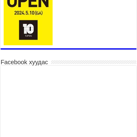
26,992 суралцагч хотхоны бага сургуульд, 8100
суралцагч төрөлжсөн ахлах сургуульд
суралцана
2026 оны 7 сар 21 / 13 цаг 43 минут
COP17 хурлын үеэрх замын хөдөлгөөн, нийтийн
тээврийн зохицуулалт, сургууль, цэцэрлэг, зах,
худалдааны төвийн ажиллах хуваарийг гаргаж,
иргэдэд мэдээлэхийг үүрэг болголоо
2026 оны 7 сар 21 / 11 цаг 59 минут
Facebook хуудас
Гэр бүлийн хэрэг шүүхэд хянан шийдвэрлэх
тухай хуулиар хүүхдийн дээд ашиг сонирхлыг
нэн тэргүүнд хангахыг баталгаажууллаа
2026 оны 7 сар 21 / 11 цаг 42 минут
Б.Пүрэвдагва: “Туул-1” коллекторыг ашиглалтад
оруулж байж бид гэр хорооллыг барилгажуулна
2026 оны 7 сар 21 / 10 цаг 15 минут
НИЙСЛЭЛ, АЙМГИЙН УДИРДЛАГУУДЫН
АЖЛЫГ ХҮНД СУРТЛЫГ БУУРУУЛЖ, ИРГЭД,
АЖ АХУЙН НЭГЖИЙН АЧААГ ХЭРХЭН
ХӨНГӨЛСНӨӨР ДҮГНЭНЭ