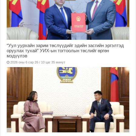
“Уул уурхайн зарим төслүүдийг эдийн засгийн эргэлтэд
оруулах тухай” УИХ-ын тогтоолын төслийг өргөн
мэдүүлэв
2026 оны 6 сар 26 / 10 цаг 35 минут