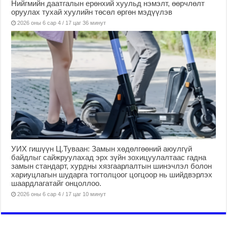
Нийгмийн даатгалын ерөнхий хуульд нэмэлт, өөрчлөлт
оруулах тухай хуулийн төсөл өргөн мэдүүлэв
2026 оны 6 сар 4 / 17 цаг 36 минут
УИХ гишүүн Ц.Туваан: Замын хөдөлгөөний аюулгүй
байдлыг сайжруулахад эрх зүйн зохицуулалтаас гадна
замын стандарт, хурдны хязгаарлалтын шинэчлэл болон
хариуцлагын шударга тогтолцоог цогцоор нь шийдвэрлэх
шаардлагатайг онцоллоо.
2026 оны 6 сар 4 / 17 цаг 10 минут