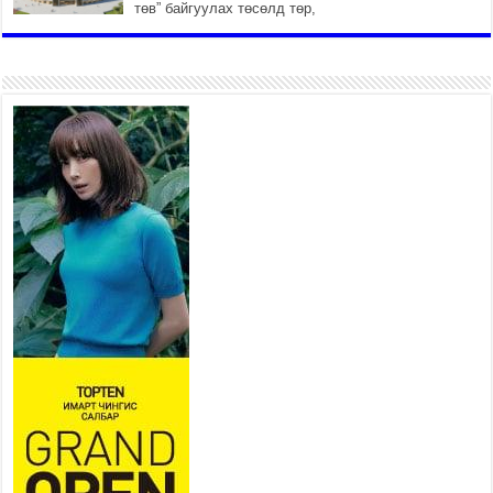
төв” байгуулах төсөлд төр,
хувийн хэвшлийн түншлэлийн хүрээнд хамтран
ажиллахыг урьж байна
2026 оны 7 сар 22 / 9 цаг 28 минут
Б.Пүрэвдагва: “Урт цагаан”-ыг
залуучууд чөлөөт цагаа
өнгөрүүлдэг, жуулчид зорьж
ирдэг цэг болгоно
2026 оны 7 сар 21 / 16 цаг 47 минут
Тусгай замын автобус /BRT/
төслийн удирдах хорооны
ээлжит хуралдаан боллоо
2026 оны 7 сар 21 / 16 цаг 43 минут
Ерөнхий сайд Н.Учрал БНХАУ-аас Монгол Улсад
суугаа Элчин сайд Шэнь Миньжюанийг хүлээн
авч уулзав
2026 оны 7 сар 21 / 16 цаг 39 минут
БҮГД НАЙРАМДАХ ТАЖИКИСТАН УЛСТАЙ
ЭДИЙН ЗАСГИЙН ХАМТЫН АЖИЛЛАГААГ
ӨРГӨЖҮҮЛНЭ
2026 оны 7 сар 21 / 16 цаг 34 минут