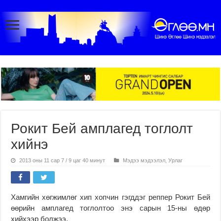
Рокит Бей амплагед тоглолт
хийнэ
2013 оны 11 сар 7 / 9 цаг 40 минут
Мэдээ мэдээлэл
,
Урлаг
Хамгийн хөгжимлөг хип хопчин гэгддэг реппер Рокит Бей
өөрийн амплагед тоглолтоо энэ сарын 15-ны өдөр
хийхээр болжээ.