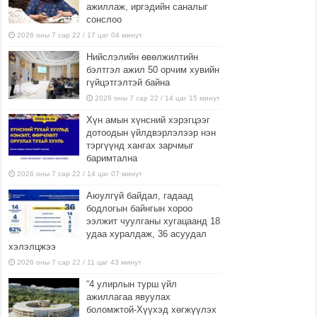
ажиллаж, иргэдийн саналыг
сонслоо
2026 оны 7 сар 22 / 17 цаг 04 минут
Нийслэлийн өвөлжилтийн
бэлтгэл ажил 50 орчим хувийн
гүйцэтгэлтэй байна
2026 оны 7 сар 22 / 14 цаг 15 минут
Хүн амын хүнсний хэрэгцээг
дотоодын үйлдвэрлэлээр нэн
тэргүүнд хангах зарчмыг
баримтална
2026 оны 7 сар 22 / 14 цаг 07 минут
Аюулгүй байдал, гадаад
бодлогын байнгын хороо
ээлжит чуулганы хугацаанд 18
удаа хуралдаж, 36 асуудал
хэлэлцжээ
2026 оны 7 сар 22 / 11 цаг 43 минут
“4 улирлын турш үйл
ажиллагаа явуулах
боломжтой-Хүүхэд хөгжүүлэх