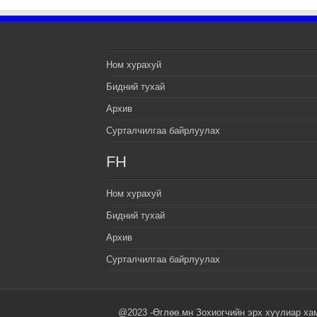
Ном хурахуй
Бидний тухай
Архив
Сурталчилгаа байрлуулах
FH
Ном хурахуй
Бидний тухай
Архив
Сурталчилгаа байрлуулах
@2023 -Өглөө.мн Зохиогчийн эрх хуулиар ха