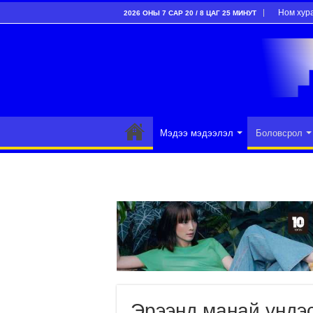
Ном хур
2026 ОНЫ 7 САР 20 / 8 ЦАГ 25 МИНУТ
Мэдээ мэдээлэл
Боловсрол
Эрээнд манай үндэ