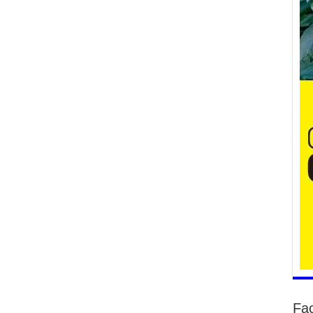
Үе
ба
ба
2
Үн
мэ
2
Тө
2
Үн
на
үр
2
Үн
ба
2
Үн
Fa