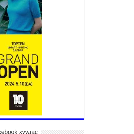
2026 оны 7 сар 15 / 11 цаг 14 минут
р усны аюулаас сэргийлж, нийслэлийн Онцгой
йдлын газрын 162 алба хаагч үүрэг гүйцэтгэж
йна
026 оны 7 сар 15 / 11 цаг 07 минут
дэсний их сурын харваанд 850 харваач цэц
ргэнээ сорьж байна
026 оны 7 сар 15 / 11 цаг 03 минут
в цэнгэлдэхийн эргэн тойронд
026 оны 7 сар 15 / 10 цаг 58 минут
дэсний их баяр наадмын шагайн харваа
санд хүрэгчдийн багийн харваагаар
гэлжилж байна
026 оны 7 сар 15 / 10 цаг 52 минут
дэсний их баяр наадмын хүчит бөхийн
рилдаан эхэллээ
026 оны 7 сар 15 / 10 цаг 46 минут
дэсний хувцасны өдрийг тохиолдуулан
cebook хуудас