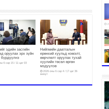
2
ийг эдийн засгийн
Нийгмийн даатгалын
эд оруулах эрх зүйн
ерөнхий хуульд нэмэлт,
 бүрдүүлнэ
өөрчлөлт оруулах тухай
хуулийн төсөл өргөн
ы 6 сар 15 / 11 цаг 03
мэдүүлэв
2
2026 оны 6 сар 4 / 17 цаг 36
минут
2