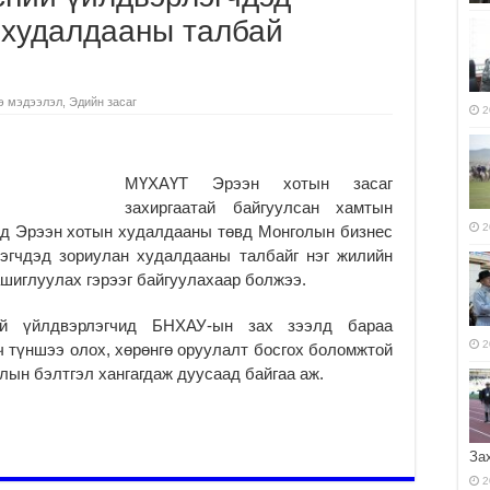
 худалдааны талбай
э мэдээлэл
,
Эдийн засаг
2
МҮХАҮТ Эрээн хотын засаг
захиргаатай байгуулсан хамтын
2
нд Эрээн хотын худалдааны төвд Монголын бизнес
лэгчдэд зориулан худалдааны талбайг нэг жилийн
ашиглуулах гэрээг байгуулахаар болжээ.
най үйлдвэрлэгчид БНХАУ-ын зах зээлд бараа
2
ч түншээ олох, хөрөнгө оруулалт босгох боломжтой
лын бэлтгэл хангагдаж дуусаад байгаа аж.
За
2