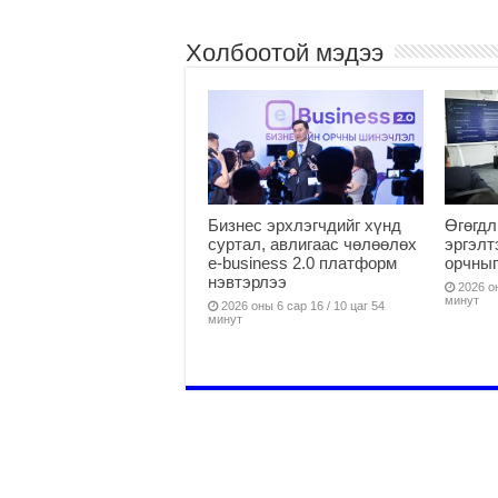
Холбоотой мэдээ
Бизнес эрхлэгчдийг хүнд
Өгөгдл
суртал, авлигаас чөлөөлөх
эргэлт
е-business 2.0 платформ
орчныг
нэвтэрлээ
2026 он
минут
2026 оны 6 сар 16 / 10 цаг 54
минут