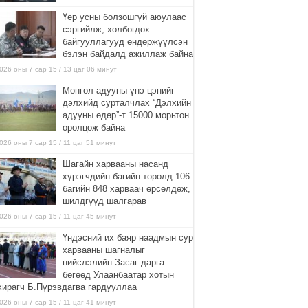
Үер усны болзошгүй аюулаас
сэргийлж, холбогдох
байгууллагууд өндөржүүлсэн
бэлэн байдалд ажиллаж байна
026 оны 7 сар 15 / 13 цаг 06 минут
Монгол адууны үнэ цэнийг
дэлхийд сурталчлах “Дэлхийн
адууны өдөр”-т 15000 морьтон
оролцож байна
026 оны 7 сар 15 / 11 цаг 51 минут
Шагайн харвааны насанд
хүрэгчдийн багийн төрөлд 106
багийн 848 харваач өрсөлдөж,
шилдгүүд шалгарав
026 оны 7 сар 15 / 11 цаг 45 минут
Үндэсний их баяр наадмын сур
харвааны шагналыг
нийслэлийн Засаг дарга
бөгөөд Улаанбаатар хотын
хирагч Б.Пүрэвдагва гардууллаа
026 оны 7 сар 15 / 11 цаг 41 минут