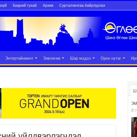
ахуй
Бидний тухай
Архив
Сурталчилгаа байрлуулах
Энтертайнмент
Зөвлөгөө
Шар мэдээ
Орон нутаг
Ир
Ш
ЭМ
2
сний үйлдвэрлэгчдэд