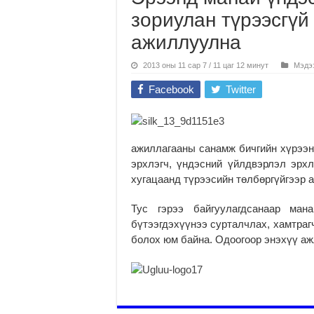
зориулан түрээсгүй
ажиллуулна
2013 оны 11 сар 7 / 11 цаг 12 минут
Мэдэ
Facebook
Twitter
ажиллагааны санамж бичгийн хүрээ
эрхлэгч, үндэсний үйлдвэрлэл эрх
хугацаанд түрээсийн төлбөргүйгээр 
Тус гэрээ байгуулагдсанаар ма
бүтээгдэхүүнээ сурталчлах, хамтраг
болох юм байна. Одоогоор энэхүү аж