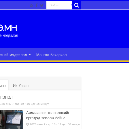
гэний мэдээлэл
Монгол бахархал
инэ
Их Үзсэн
ГЭНЭЛ
026 оны 7 сар 19 / 15 цаг 15 минут
Аяллаа зөв төлөвлөхийг
иргэдэд зөвлөж байна
2026 оны 7 сар 16 / 11 цаг 50 минут