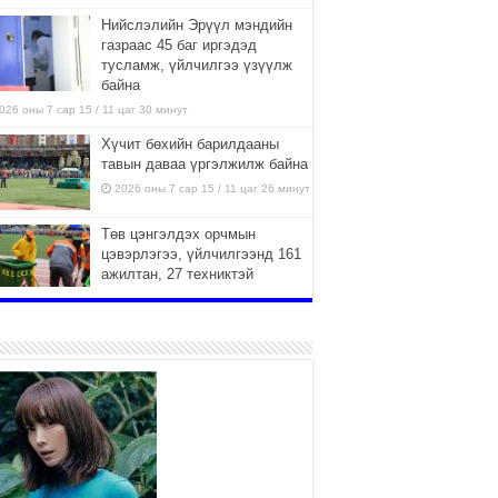
Нийслэлийн Эрүүл мэндийн
газраас 45 баг иргэдэд
тусламж, үйлчилгээ үзүүлж
байна
026 оны 7 сар 15 / 11 цаг 30 минут
Хүчит бөхийн барилдааны
тавын даваа үргэлжилж байна
2026 оны 7 сар 15 / 11 цаг 26 минут
Төв цэнгэлдэх орчмын
цэвэрлэгээ, үйлчилгээнд 161
ажилтан, 27 техниктэй
ажиллаж байна
026 оны 7 сар 15 / 11 цаг 22 минут
Наадмын амралтын өдрүүдэд
нийслэлийн эрүүл мэндийн
байгууллагууд дараах
хуваарийн дагуу ажиллана
026 оны 7 сар 15 / 11 цаг 18 минут
Үндэсний их баяр наадам
эхэллээ