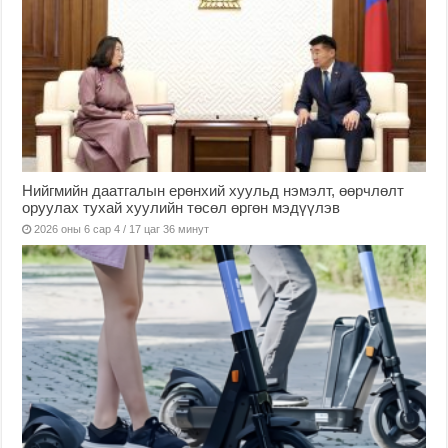
Нийгмийн даатгалын ерөнхий хуульд нэмэлт, өөрчлөлт
оруулах тухай хуулийн төсөл өргөн мэдүүлэв
2026 оны 6 сар 4 / 17 цаг 36 минут