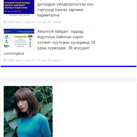
дотоодын үйлдвэрлэлээр нэн
тэргүүнд хангах зарчмыг
баримтална
2026 оны 7 сар 22 / 14 цаг 07 минут
Аюулгүй байдал, гадаад
бодлогын байнгын хороо
ээлжит чуулганы хугацаанд 18
удаа хуралдаж, 36 асуудал
хэлэлцжээ
2026 оны 7 сар 22 / 11 цаг 43 минут
“4 улирлын турш үйл
ажиллагаа явуулах
боломжтой-Хүүхэд хөгжүүлэх
төв” байгуулах төсөлд төр,
хувийн хэвшлийн түншлэлийн хүрээнд хамтран
ажиллахыг урьж байна
2026 оны 7 сар 22 / 9 цаг 28 минут
Б.Пүрэвдагва: “Урт цагаан”-ыг
залуучууд чөлөөт цагаа
өнгөрүүлдэг, жуулчид зорьж
ирдэг цэг болгоно
2026 оны 7 сар 21 / 16 цаг 47 минут