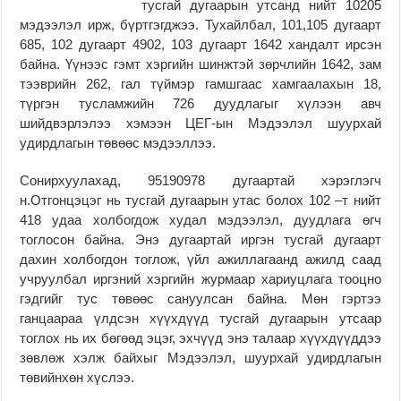
тусгай дугаарын утсанд нийт 10205
мэдээлэл ирж, бүртгэгджээ. Тухайлбал, 101,105 дугаарт
685, 102 дугаарт 4902, 103 дугаарт 1642 хандалт ирсэн
байна. Үүнээс гэмт хэргийн шинжтэй зөрчлийн 1642, зам
тээврийн 262, гал түймэр гамшгаас хамгаалахын 18,
түргэн тусламжийн 726 дуудлагыг хүлээн авч
шийдвэрлэлээ хэмээн ЦЕГ-ын Мэдээлэл шуурхай
удирдлагын төвөөс мэдээллээ.
Сонирхуулахад, 95190978 дугаартай хэрэглэгч
н.Отгонцэцэг нь тусгай дугаарын утас болох 102 –т нийт
418 удаа холбогдож худал мэдээлэл, дуудлага өгч
тоглосон байна. Энэ дугаартай иргэн тусгай дугаарт
дахин холбогдон тоглож, үйл ажиллагаанд ажилд саад
учруулбал иргэний хэргийн журмаар хариуцлага тооцно
гэдгийг тус төвөөс сануулсан байна. Мөн гэртээ
ганцаараа үлдсэн хүүхдүүд тусгай дугаарын утсаар
тоглох нь их бөгөөд эцэг, эхчүүд энэ талаар хүүхдүүддээ
зөвлөж хэлж байхыг Мэдээлэл, шуурхай удирдлагын
төвийнхөн хүслээ.