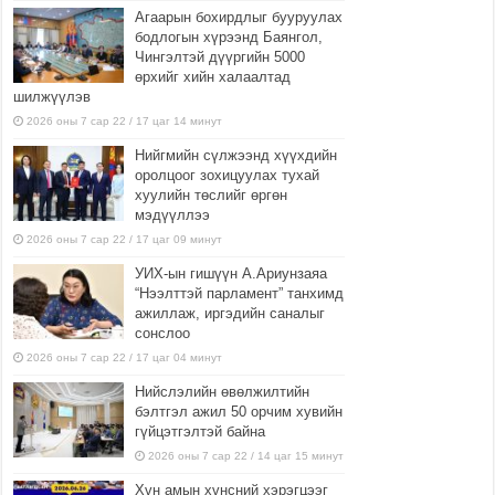
Агаарын бохирдлыг бууруулах
бодлогын хүрээнд Баянгол,
Чингэлтэй дүүргийн 5000
өрхийг хийн халаалтад
шилжүүлэв
2026 оны 7 сар 22 / 17 цаг 14 минут
Нийгмийн сүлжээнд хүүхдийн
оролцоог зохицуулах тухай
хуулийн төслийг өргөн
мэдүүллээ
2026 оны 7 сар 22 / 17 цаг 09 минут
УИХ-ын гишүүн А.Ариунзаяа
“Нээлттэй парламент” танхимд
ажиллаж, иргэдийн саналыг
сонслоо
2026 оны 7 сар 22 / 17 цаг 04 минут
Нийслэлийн өвөлжилтийн
бэлтгэл ажил 50 орчим хувийн
гүйцэтгэлтэй байна
2026 оны 7 сар 22 / 14 цаг 15 минут
Хүн амын хүнсний хэрэгцээг