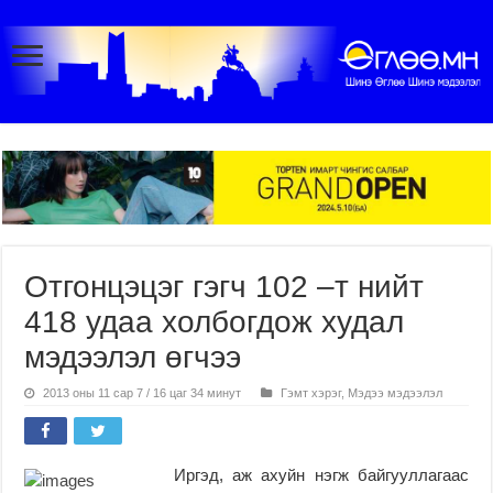
Отгонцэцэг гэгч 102 –т нийт
418 удаа холбогдож худал
мэдээлэл өгчээ
2013 оны 11 сар 7 / 16 цаг 34 минут
Гэмт хэрэг
,
Мэдээ мэдээлэл
Иргэд, аж ахуйн нэгж байгууллагаас