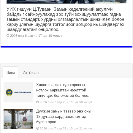
УИХ гишүүн Ц.Туваан: Замын хөдөлгөөний аюулгүй
байдлыг сайжруулахад эрх зүйн зохицуулалтаас гадна
замын стандарт, хурдны хязгаарлалтын шинэчлэл болон
хариуцлагын шударга тогтолцоог цогцоор нь шийдвэрлэх
шаардлагатайг онцоллоо.
2026 оны 6 сар 4 / 17 цаг 10 минут
Шинэ
Их Үзсэн
Хянан шалгах түр хорооны
нотлох баримттай нээлттэй
танилцах боломжтой боллоо.
2026 оны 7 сар 23 / 15 цаг 58 минут
Дүүжин замын тээвэр энэ оны
12 дугаар сард ашиглалтад
бүрэн орно
2026 оны 7 сар 23 / 10 цаг 21 минут