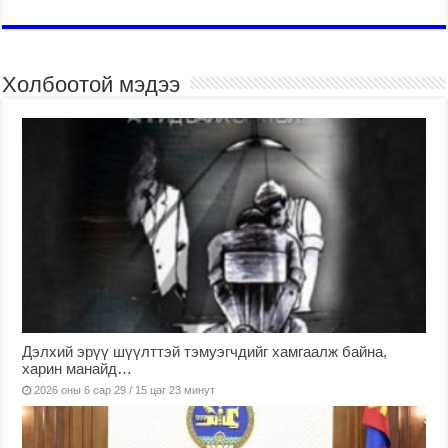
Холбоотой мэдээ
Дэлхий эрүү шүүлттэй тэмуэгчдийг хамгаалж байна,
харин манайд…
2026 оны 6 сар 29 / 15 цаг 23 минут