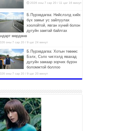
2026 оны 7 сар 20 / 11 цаг 16 минут
Б.Пүрэвдагва: Нийслэлд хийх
бүх замыг ус зайлуулах
хоолойтой, явган хүний болон
дугуйн замтай байлгах
андарт мөрдөнө
026 оны 7 сар 20 / 9 цаг 24 минут
Б.Пүрэвдагва: Хотын төвөөс
Бэлх, Сэлх чиглэлд явахад
дугуйн замаар зорчих бүрэн
боломжтой боллоо
026 оны 7 сар 20 / 9 цаг 20 минут
Хан-Уул дүүрэг, Чингисийн
өргөн чөлөөний ус зайлуулах
шугам хоолойн ажил 80
хувьтай үргэлжилж байна
026 оны 7 сар 20 / 9 цаг 14 минут
Усархаг аадар бороо орж
байгаа тул аюулгүй байдлаа
хангаж, үер усны аюулаас
сэрэмжлэхийг нийслэлийн