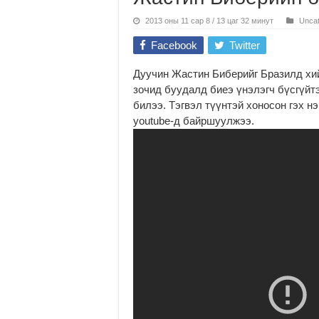
2013 оны 11 сар 8 / 13 цаг 32 минут
Uncat
Facebook
Twitter
Дуучин Жастин Биберийг Бразилд хи
зочид буудалд биеэ үнэлэгч бүсгүйтэ
билээ. Тэгвэл түүнтэй хоносон гэх н
youtube-д байршуулжээ.