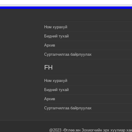
Ном хурахуй
Бидний тухай
Архив
Сурталчилгаа байрлуулах
FH
Ном хурахуй
Бидний тухай
Архив
Сурталчилгаа байрлуулах
@2023 -Өглөө.мн Зохиогчийн эрх хуулиар ха