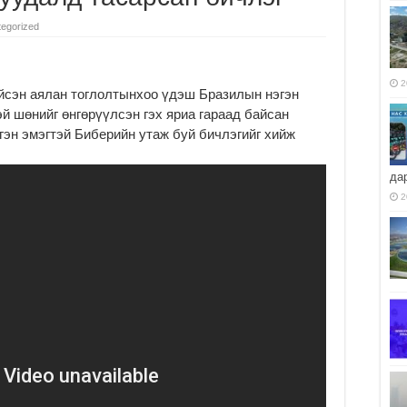
egorized
2
йсэн аялан тоглолтынхоо үдэш Бразилын нэгэн
й шөнийг өнгөрүүлсэн гэх яриа гараад байсан
эгэн эмэгтэй Биберийн утаж буй бичлэгийг хийж
да
2