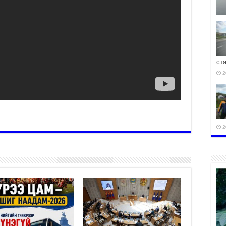
ст
2
2
2