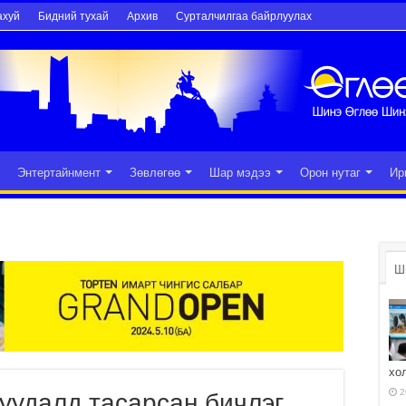
ахуй
Бидний тухай
Архив
Сурталчилгаа байрлуулах
Энтертайнмент
Зөвлөгөө
Шар мэдээ
Орон нутаг
Ир
Ш
хо
2
уудалд тасарсан бичлэг