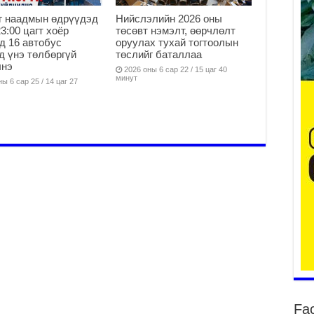
Он
г наадмын өдрүүдэд
Нийслэлийн 2026 оны
2
23:00 цагт хоёр
төсөвт нэмэлт, өөрчлөлт
д 16 автобус
оруулах тухай тогтоолын
31
д үнэ төлбөргүй
төслийг баталлаа
үе
лнэ
2026 оны 6 сар 22 / 15 цаг 40
ба
минут
ы 6 сар 25 / 14 цаг 27
2
Ая
2
Үе
хо
ба
2
Мо
“Д
ба
2
Ша
тө
ши
Fa
2