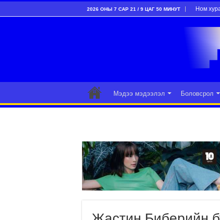
Ном хур
2026 ОНЫ 7 САР 21 / 9 ЦАГ 50 МИНУТ
Мэдээ мэдээлэл
Боловсрол
Жастин Биберийн б