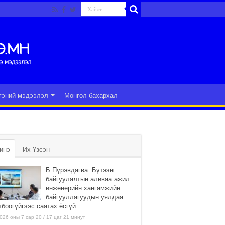
гэний мэдээлэл
Монгол бахархал
инэ
Их Үзсэн
Б.Пүрэвдагва: Бүтээн
байгуулалтын аливаа ажил
инженерийн хангамжийн
байгууллагуудын уялдаа
лбоогүйгээс саатах ёсгүй
026 оны 7 сар 20 / 17 цаг 21 минут