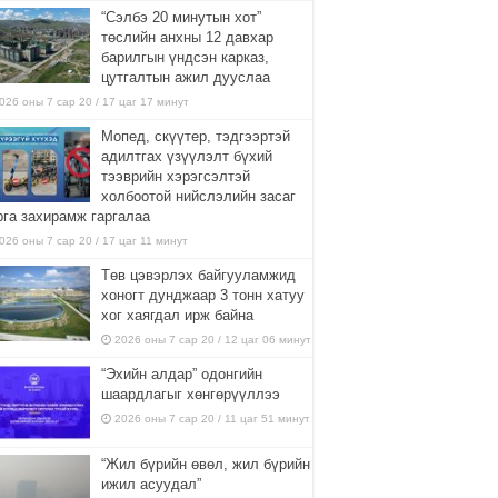
“Сэлбэ 20 минутын хот”
төслийн анхны 12 давхар
барилгын үндсэн карказ,
цутгалтын ажил дууслаа
026 оны 7 сар 20 / 17 цаг 17 минут
Мопед, скүүтер, тэдгээртэй
адилтгах үзүүлэлт бүхий
тээврийн хэрэгсэлтэй
холбоотой нийслэлийн засаг
рга захирамж гаргалаа
026 оны 7 сар 20 / 17 цаг 11 минут
Төв цэвэрлэх байгууламжид
хоногт дунджаар 3 тонн хатуу
хог хаягдал ирж байна
2026 оны 7 сар 20 / 12 цаг 06 минут
“Эхийн алдар” одонгийн
шаардлагыг хөнгөрүүллээ
2026 оны 7 сар 20 / 11 цаг 51 минут
“Жил бүрийн өвөл, жил бүрийн
ижил асуудал”