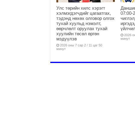
Улс төрийн хилс хэрэгт
Данши
хэлмэгдэгчдийг цагаатгах,
07:00-
тэдэнд нөхөх олговор олгох
чиглэл
тухай хуульд нэмэлт,
иргэдэ
өөрчлөлт оруулах тухай
үйлчи
хуулийн төсөл өргөн
2026 он
мэдүүлэв
минут
2026 оны 7 сар 2 / 11 цаг 50
минут