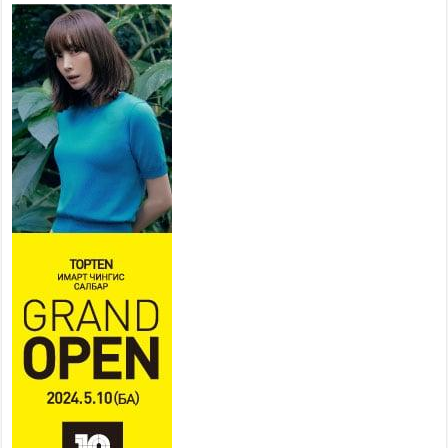
“Жил бүрийн өвөл, жил бүрийн
ижил асуудал”
2026 оны 7 сар 20 / 11 цаг 16 минут
Б.Пүрэвдагва: Нийслэлд хийх
бүх замыг ус зайлуулах
хоолойтой, явган хүний болон
дугуйн замтай байлгах
стандарт мөрдөнө
2026 оны 7 сар 20 / 9 цаг 24 минут
Б.Пүрэвдагва: Хотын төвөөс Бэлх, Сэлх
чиглэлд явахад дугуйн замаар зорчих бүрэн
боломжтой боллоо
2026 оны 7 сар 20 / 9 цаг 20 минут
Хан-Уул дүүрэг, Чингисийн өргөн чөлөөний ус
зайлуулах шугам хоолойн ажил 80 хувьтай
үргэлжилж байна
2026 оны 7 сар 20 / 9 цаг 14 минут
Усархаг аадар бороо орж байгаа тул аюулгүй
байдлаа хангаж, үер усны аюулаас
сэрэмжлэхийг нийслэлийн Онцгой байдлын