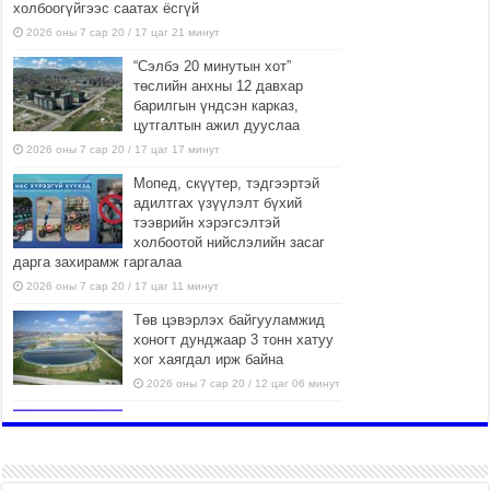
холбоогүйгээс саатах ёсгүй
2026 оны 7 сар 20 / 17 цаг 21 минут
“Сэлбэ 20 минутын хот”
төслийн анхны 12 давхар
барилгын үндсэн карказ,
цутгалтын ажил дууслаа
2026 оны 7 сар 20 / 17 цаг 17 минут
Мопед, скүүтер, тэдгээртэй
адилтгах үзүүлэлт бүхий
тээврийн хэрэгсэлтэй
холбоотой нийслэлийн засаг
дарга захирамж гаргалаа
2026 оны 7 сар 20 / 17 цаг 11 минут
Төв цэвэрлэх байгууламжид
хоногт дунджаар 3 тонн хатуу
хог хаягдал ирж байна
2026 оны 7 сар 20 / 12 цаг 06 минут
“Эхийн алдар” одонгийн
шаардлагыг хөнгөрүүллээ
2026 оны 7 сар 20 / 11 цаг 51 минут