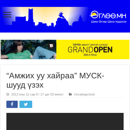
“Амжих уу хайраа” МУСК-
шууд үзэх
2013 оны 11 сар 8 / 17 цаг 03 минут
Uncategorized