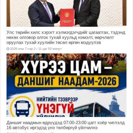
Улс төрийн хилс хэрэгт хэлмэгдэгчдийг цагаатгах, тэдэнд
нөхөх олговор олгох тухай хуульд нэмэлт, өөрчлөлт
оруулах тухай хуулийн төсөл өргөн мэдүүлэв
2026 оны 7 сар 2 / 11 цаг 50 минут
Даншиг наадмын өдрүүдэд 07:00-23:00 цагт хоёр чиглэлд
16 автобус иргэдэд үнэ төлбөргүй үйлчилнэ