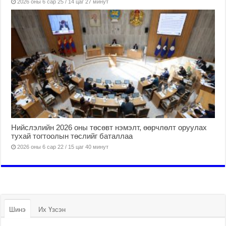
2026 оны 6 сар 25 / 14 цаг 27 минут
Нийслэлийн 2026 оны төсөвт нэмэлт, өөрчлөлт оруулах
тухай тогтоолын төслийг баталлаа
2026 оны 6 сар 22 / 15 цаг 40 минут
Шинэ
Их Үзсэн