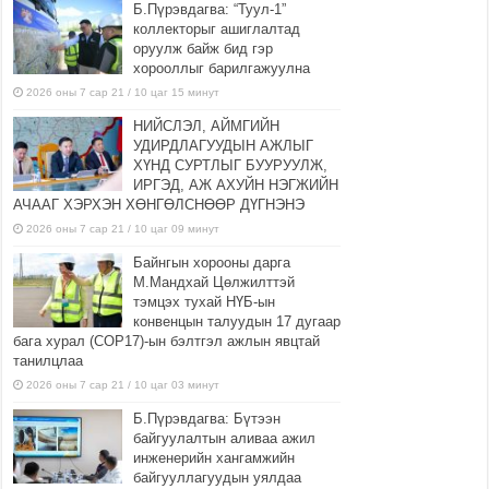
Б.Пүрэвдагва: “Туул-1”
коллекторыг ашиглалтад
оруулж байж бид гэр
хорооллыг барилгажуулна
2026 оны 7 сар 21 / 10 цаг 15 минут
НИЙСЛЭЛ, АЙМГИЙН
УДИРДЛАГУУДЫН АЖЛЫГ
ХҮНД СУРТЛЫГ БУУРУУЛЖ,
ИРГЭД, АЖ АХУЙН НЭГЖИЙН
АЧААГ ХЭРХЭН ХӨНГӨЛСНӨӨР ДҮГНЭНЭ
2026 оны 7 сар 21 / 10 цаг 09 минут
Байнгын хорооны дарга
М.Мандхай Цөлжилттэй
тэмцэх тухай НҮБ-ын
конвенцын талуудын 17 дугаар
бага хурал (СОР17)-ын бэлтгэл ажлын явцтай
танилцлаа
2026 оны 7 сар 21 / 10 цаг 03 минут
Б.Пүрэвдагва: Бүтээн
байгуулалтын аливаа ажил
инженерийн хангамжийн
байгууллагуудын уялдаа