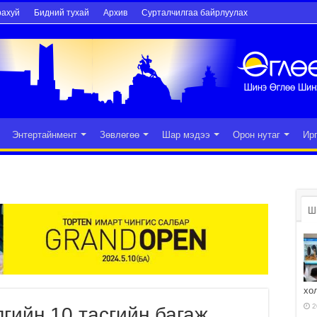
рахуй
Бидний тухай
Архив
Сурталчилгаа байрлуулах
Энтертайнмент
Зөвлөгөө
Шар мэдээ
Орон нутаг
Ир
Ш
хо
2
гийн 10 тасгийн багаж,