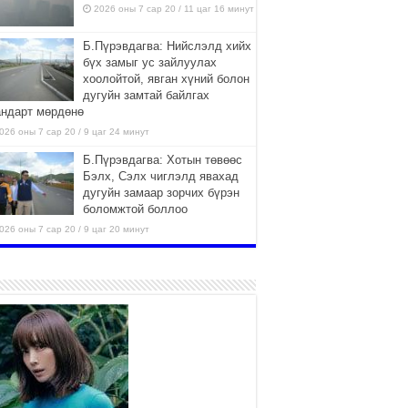
2026 оны 7 сар 20 / 11 цаг 16 минут
Б.Пүрэвдагва: Нийслэлд хийх
бүх замыг ус зайлуулах
хоолойтой, явган хүний болон
дугуйн замтай байлгах
андарт мөрдөнө
026 оны 7 сар 20 / 9 цаг 24 минут
Б.Пүрэвдагва: Хотын төвөөс
Бэлх, Сэлх чиглэлд явахад
дугуйн замаар зорчих бүрэн
боломжтой боллоо
026 оны 7 сар 20 / 9 цаг 20 минут
Хан-Уул дүүрэг, Чингисийн
өргөн чөлөөний ус зайлуулах
шугам хоолойн ажил 80
хувьтай үргэлжилж байна
026 оны 7 сар 20 / 9 цаг 14 минут
Усархаг аадар бороо орж
байгаа тул аюулгүй байдлаа
хангаж, үер усны аюулаас
сэрэмжлэхийг нийслэлийн