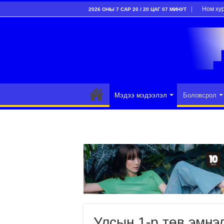
Ном ху
2026 ОНЫ 7 САР 20 / 20 ЦАГ 07 МИНУТ
Мэдээ мэдээлэл
Боловсрол
Улсын 1-р төв эмнэл