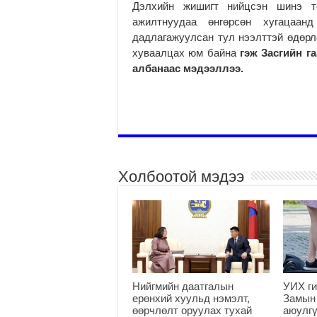
Дэлхийн жишигт нийцсэн шинэ то
ажилтнуудаа өнгөрсөн хугацаан
дадлагажуулсан тул нээлттэй өдөрл
хуваалцах юм байна
гэж Засгийн г
албанаас мэдээллээ.
Холбоотой мэдээ
Нийгмийн даатгалын
УИХ ги
ерөнхий хуульд нэмэлт,
Замын
өөрчлөлт оруулах тухай
аюулгү