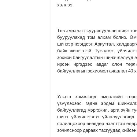
хэллээ.
Төв эмнэлэгт суурилуулсан шинэ тон
бууруулахад том алхам болно. Өмн
шинээр нээгдсэн Ариутгал, халдварг
байх жишээтэй. Тусламж, үйлчилг
зохион байгуулалтын шинэчлэлүүд эн
ирсэн иргэдээс авдаг олон төрл
байгууллагын зохиомол ачаалал 40 х
Улсын хэмжээнд эмнэлгийн төрө
үзүүлэхээс гадна эрдэм шинжил
байгууллагад мэргэжил, арга зүйн т
шинэ үйлчилгээгээ үйлчлүүлэгчид
солилцохоор өнөөдөр нээлттэй өдөрл
зочилсноор дараах тасгуудад хийсэ