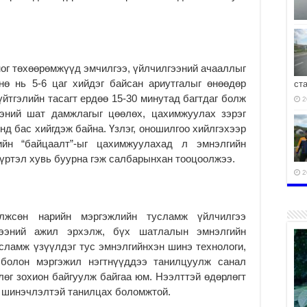
ог төхөөрөмжүүд эмчилгээ, үйлчилгээний ачааллыг
ө нь 5-6 цаг хийдэг байсан ариутгалыг өнөөдөр
ст
үйтгэлийн тасагт ердөө 15-30 минутад багтдаг болж
2
ээний шат дамжлагыг цөөлөх, цахимжуулах зэрэг
д бас хийгдэж байна. Үзлэг, оношилгоо хийлгэхээр
ийн “байцаалт”-ыг цахимжуулахад л эмнэлгийн
үртэл хувь буурна гэж салбарынхан тооцоолжээ.
2
лжсөн нарийн мэргэжлийн тусламж үйлчилгээ
гээний ажил эрхэлж, бүх шатлалын эмнэлгийн
усламж үзүүлдэг тус эмнэлгийнхэн шинэ технологи,
2
 болон мэргэжил нэгтнүүддээ танилцуулж санал
өг зохион байгуулж байгаа юм. Нээлттэй өдөрлөгт
н шинэчлэлтэй танилцах боломжтой.