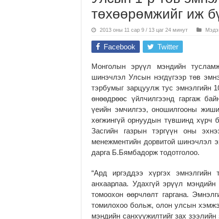
төхөөрөмжийг иж б
2013 оны 11 сар 9 / 13 цаг 24 минут
Мэдэ
Facebook
Twitter
Монголын эрүүл мэндийн тусламж
шинэчлэл Улсын нэгдүгээр төв эмнэл
тэрбумыг зарцуулж тус эмнэлгийн 1
өнөөдрөөс үйлчилгээнд гаргаж бай
үеийн эмчилгээ, оношилгооны жиш
хөгжингүй орнуудын түвшинд хүрч 
Засгийн газрын тэргүүн оны эхнэ
менежментийн дорвитой шинэчлэл эх
дарга Б.Бямбадорж тодотголоо.
“Ард иргэддээ хүргэх эмнэлгийн 
анхаарлаа. Удахгүй эрүүл мэндийн
томоохон өөрчлөлт гаргана. Эмнэлг
томилохоо больж, олон улсын хэмжэ
мэндийн санхүүжилтийг зах зээлийн 