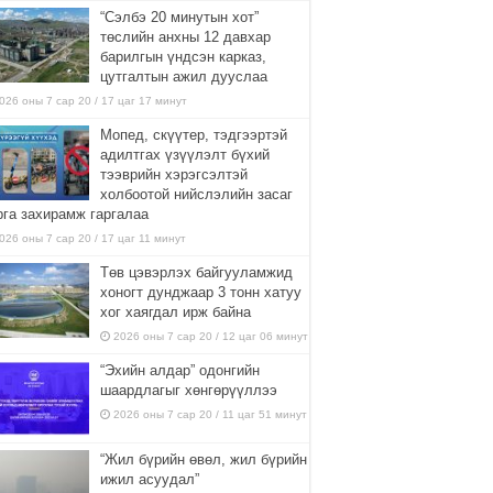
“Сэлбэ 20 минутын хот”
төслийн анхны 12 давхар
барилгын үндсэн карказ,
цутгалтын ажил дууслаа
026 оны 7 сар 20 / 17 цаг 17 минут
Мопед, скүүтер, тэдгээртэй
адилтгах үзүүлэлт бүхий
тээврийн хэрэгсэлтэй
холбоотой нийслэлийн засаг
рга захирамж гаргалаа
026 оны 7 сар 20 / 17 цаг 11 минут
Төв цэвэрлэх байгууламжид
хоногт дунджаар 3 тонн хатуу
хог хаягдал ирж байна
2026 оны 7 сар 20 / 12 цаг 06 минут
“Эхийн алдар” одонгийн
шаардлагыг хөнгөрүүллээ
2026 оны 7 сар 20 / 11 цаг 51 минут
“Жил бүрийн өвөл, жил бүрийн
ижил асуудал”