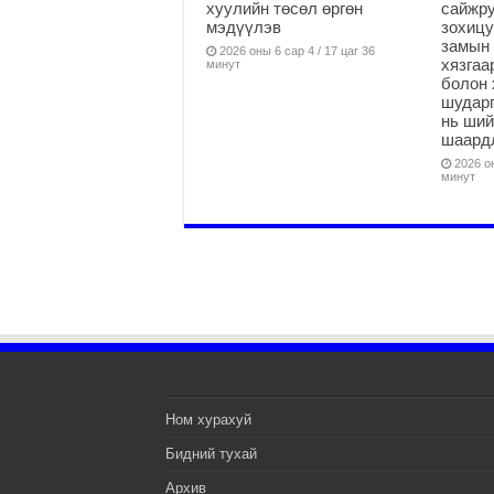
хуулийн төсөл өргөн
сайжру
мэдүүлэв
зохицу
замын 
2026 оны 6 сар 4 / 17 цаг 36
хязга
минут
болон 
шударг
нь ши
шаардл
2026 он
минут
Ном хурахуй
Бидний тухай
Архив