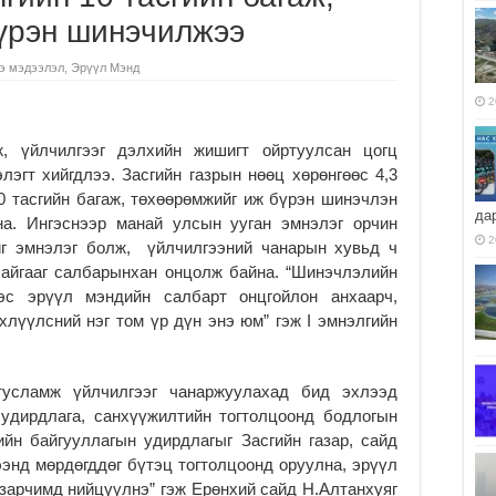
үрэн шинэчилжээ
э мэдээлэл
,
Эрүүл Мэнд
2
, үйлчилгээг дэлхийн жишигт ойртуулсан цогц
эгт хийгдлээ. Засгийн газрын нөөц хөрөнгөөс 4,3
0 тасгийн багаж, төхөөрөмжийг иж бүрэн шинэчлэн
да
на. Ингэснээр манай улсын ууган эмнэлэг орчин
2
иг эмнэлэг болж, үйлчилгээний чанарын хувьд ч
байгааг салбарынхан онцолж байна. “Шинэчлэлийн
эс эрүүл мэндийн салбарт онцгойлон анхаарч,
лүүлсний нэг том үр дүн энэ юм” гэж I эмнэлгийн
тусламж үйлчилгээг чанаржуулахад бид эхлээд
 удирдлага, санхүүжилтийн тогтолцоонд бодлогын
ийн байгууллагын удирдлагыг Засгийн газар, сайд
энд мөрдөгддөг бүтэц тогтолцоонд оруулна, эрүүл
зарчимд нийцүүлнэ” гэж Ерөнхий сайд Н.Алтанхуяг