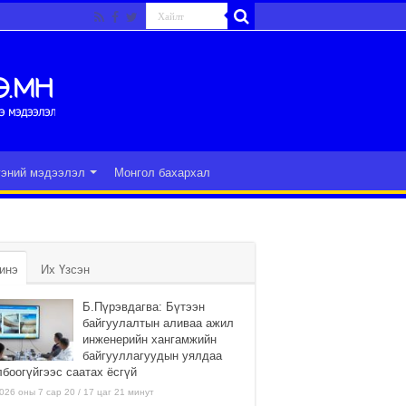
гэний мэдээлэл
Монгол бахархал
инэ
Их Үзсэн
Б.Пүрэвдагва: Бүтээн
байгуулалтын аливаа ажил
инженерийн хангамжийн
байгууллагуудын уялдаа
лбоогүйгээс саатах ёсгүй
026 оны 7 сар 20 / 17 цаг 21 минут