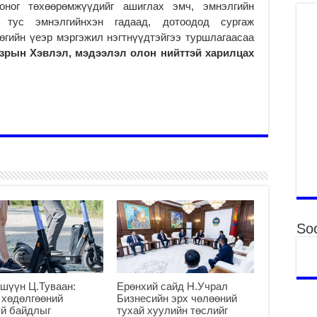
ног төхөөрөмжүүдийг ашиглах эмч, эмнэлгийн
Үн
д тус эмнэлгийнхэн гадаад, дотоодод сургаж
ша
өгийн үеэр мэргэжил нэгтнүүдтэйгээ туршлагаасаа
Ул
азрын
Хэвлэл, мэдээлэл олон нийттэй харилцах
га
2
Ни
ир
2
Хү
үр
2
Тө
16
2
Soc
На
мэ
аж
шүүн Ц.Туваан:
Ерөнхий сайд Н.Учрал
2
 хөдөлгөөний
Бизнесийн эрх чөлөөний
Үн
й байдлыг
тухай хуулийн төслийг