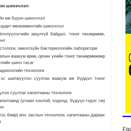
Он
сэн шинэчлэл:
2
йн иж бүрэн шинэчлэл
31
үе
андарт-менежментийн шинэчлэл
ба
члүүлэгчийн аюулгүй байдал, тоног төхөөрөмж,
2
ент
Ая
истологи, эмнэлзүйн бактериологийн лаборатори
2
галын ваакум өрөө, орчин үеийн тоног төхөөрөмжөөр
Үе
элийн шинэ тасаг
хо
адиологийн технологи
ба
с шилжүүлэн суулгах ваакум иж бүрдэл тоног
2
Мо
лэн суулгах хагалгааны технологи
“Д
ба
алгаанд (улаан хоолой, ходоод, бүдүүн гэдэс г.м)
2
ги
Ша
эг, бөөр) мэс заслын технологи, хагалгааны дараах
тө
а
ши
Fa
2