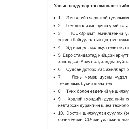
Улсын нэгдүгээр төв эмнэлэгт хий
1. Эмнэлгийн яаралтай тусламжи
2. Гемодиализын орчин үеийн ст
3. ICU-Эрчимт эмчилгээний үйл
зохион байгуулалтын цогц менежм
4. Эд нийцэл, молекул генетик, г
5. Евро стандартад нийцсэн ариут
хангагдсан Ариутгал, халдваргүйтг
6. Судсан доторх мэс ажилбарт р
7. Ясны чөмөг, цусны үүдэл э
төхөөрөмж бүхий шинэ төв
8. Түнх болон өвдөгний үе шилжүү
9. Хэвлийн хөндийн дурангийн хаг
нэвтэрсэн дурангийн шинэ техноло
10. Эрхтэн шилжүүлэн суулгах (эл
орчин үеийн ICU-ийн үйл ажиллага