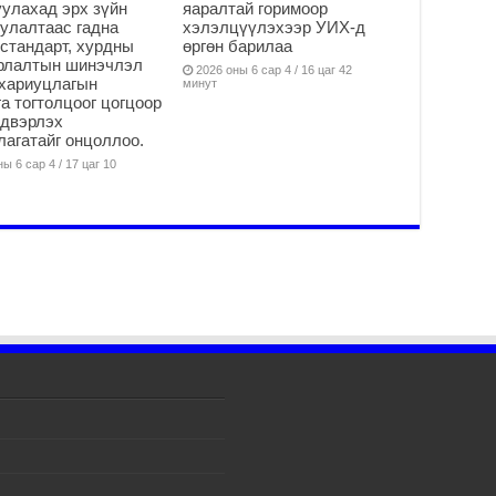
улахад эрх зүйн
яаралтай горимоор
2
улалтаас гадна
хэлэлцүүлэхээр УИХ-д
стандарт, хурдны
өргөн барилаа
Үе
арлалтын шинэчлэл
ба
2026 оны 6 сар 4 / 16 цаг 42
хариуцлагын
минут
ба
а тогтолцоог цогцоор
2
йдвэрлэх
агатайг онцоллоо.
Үн
мэ
ы 6 сар 4 / 17 цаг 10
2
Тө
2
Үн
на
үр
2
Үн
ба
2
Үн
“Д