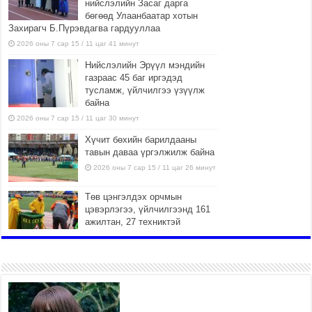
нийслэлийн Засаг дарга
бөгөөд Улаанбаатар хотын
Захирагч Б.Пүрэвдагва гардууллаа
2026 оны 7 сар 15 / 11 цаг 41 минут
Нийслэлийн Эрүүл мэндийн
газраас 45 баг иргэдэд
тусламж, үйлчилгээ үзүүлж
байна
2026 оны 7 сар 15 / 11 цаг 30 минут
Хүчит бөхийн барилдааны
тавын даваа үргэлжилж байна
2026 оны 7 сар 15 / 11 цаг 26 минут
Төв цэнгэлдэх орчмын
цэвэрлэгээ, үйлчилгээнд 161
ажилтан, 27 техниктэй
ажиллаж байна
2026 оны 7 сар 15 / 11 цаг 22 минут
Наадмын амралтын өдрүүдэд
нийслэлийн эрүүл мэндийн
байгууллагууд дараах
хуваарийн дагуу ажиллана