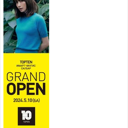
2026 оны 7 сар 15 / 11 цаг 18 минут
Үндэсний их баяр наадам
эхэллээ
2026 оны 7 сар 15 / 11 цаг 14 минут
Үер усны аюулаас сэргийлж, нийслэлийн Онцгой
байдлын газрын 162 алба хаагч үүрэг гүйцэтгэж
байна
2026 оны 7 сар 15 / 11 цаг 07 минут
Үндэсний их сурын харваанд 850 харваач цэц
мэргэнээ сорьж байна
2026 оны 7 сар 15 / 11 цаг 03 минут
Төв цэнгэлдэхийн эргэн тойронд
2026 оны 7 сар 15 / 10 цаг 58 минут
Үндэсний их баяр наадмын шагайн харваа
насанд хүрэгчдийн багийн харваагаар
үргэлжилж байна
2026 оны 7 сар 15 / 10 цаг 52 минут
Үндэсний их баяр наадмын хүчит бөхийн