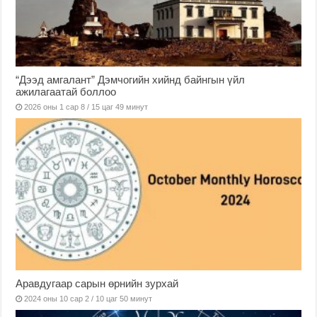
“Дээд амгалант” Дэмчогийн хийнд байнгын үйл
ажилагаатай боллоо
2026 оны 1 сар 8 / 15 цаг 49 минут
Аравдугаар сарын өрнийн зурхай
2024 оны 10 сар 2 / 10 цаг 50 минут