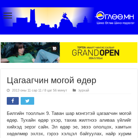
Цагаагчин могой өдөр
2013 оны 11 сар 11 / 8 цаг 56 минут
зурхай
Билгийн тооллын 9. Таван шар мэнгэтэй цагаагчин могой
өдөр. Тухайн өдөр үхэр, тахиа жилтнээ аливаа үйлийг
хийхэд эерэг сайн. Эл өдөр эе, эвээ ололцох, хамтын
хөдөлмөр эхлэх, гэрээ хэлцэл байгуулах, найр хурим