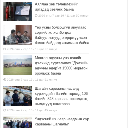
Аяллаа зөв төлөвлөхийг
иргэдэд зөвлөж байна
2026 оны 7 сар 16 / 11 цаг 50 минут
Үер усны болзошгүй аюулаас
сэргийлж, холбогдох
байгууллагууд өндөржүүлсэн
бэлэн байдалд ажиллаж байна
2026 оны 7 сар 15 / 13 цаг 06 минут
Монгол адууны үнэ цэнийг
дэлхийд сурталчлах “Дэлхийн
адууны өдөр”-т 15000 морьтон
оролцож байна
2026 оны 7 сар 15 / 11 цаг 51 минут
Шагайн харвааны насанд
хүрэгчдийн багийн төрөлд 106
багийн 848 харваач өрсөлдөж,
шилдгүүд шалгарав
2026 оны 7 сар 15 / 11 цаг 45 минут
Үндэсний их баяр наадмын сур
харвааны шагналыг