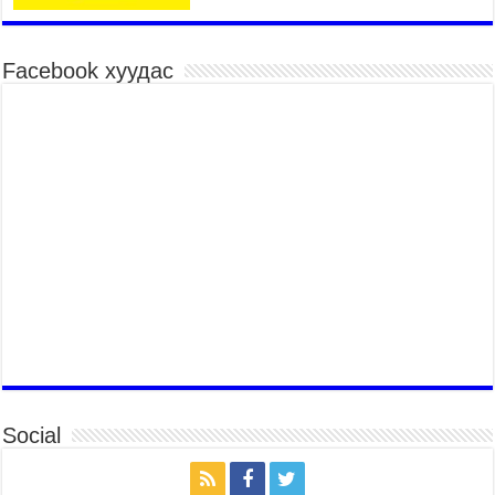
барилдаан эхэллээ
2026 оны 7 сар 15 / 10 цаг 46 минут
Үндэсний хувцасны өдрийг тохиолдуулан
Facebook хуудас
“Дээлтэй монгол наадам” боллоо
2026 оны 7 сар 15 / 10 цаг 41 минут
МОНГОЛ УЛСЫН ЕРӨНХИЙ САЙД Н.УЧРАЛ
БАЯР НААДМЫН НЭЭЛТЭД ОРОЛЦОЖ,
НААДАМЧИН ОЛОНД МЭНДЧИЛГЭЭ
ДЭВШҮҮЛЭВ
2026 оны 7 сар 14 / 17 цаг 56 минут
МОНГОЛ УЛСЫН ЕРӨНХИЙ САЙД Н.УЧРАЛ
БҮГД НАЙРАМДАХ СОЛОНГОС УЛСЫН
ЕРӨНХИЙЛӨГЧ И ЖЭ МЁН-Д БАРААЛХАВ
2026 оны 7 сар 14 / 17 цаг 51 минут
ТӨРИЙН ДАЛБААНЫ ӨДӨРТ ЗОРИУЛСАН
ЦЭРГИЙН ЁСЛОЛЫН ЖАГСААЛ БОЛЛОО
2026 оны 7 сар 14 / 17 цаг 47 минут
Social
Өв соёлоо тээж яваа уяачдын галаар УИХ-ын
дарга С.Бямбацогт зочлон баяр хүргэв
2026 оны 7 сар 14 / 17 цаг 40 минут