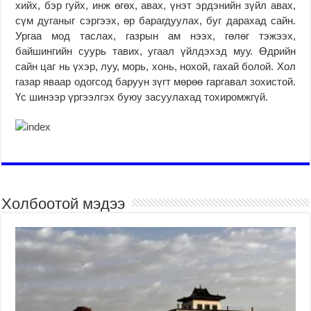
хийх, бэр гуйх, инж өгөх, авах, үнэт эрдэнийн зүйл авах,
сүм дуганыг сэргээх, өр барагдуулах, буг дарахад сайн.
Ургаа мод таслах, газрын ам нээх, гөлөг тэжээх,
байшингийн суурь тавих, угаал үйлдэхэд муу. Өдрийн
сайн цаг нь үхэр, луу, морь, хонь, нохой, гахай болой. Хол
газар яваар одогсод баруун зүгт мөрөө гаргавал зохистой.
Үс шинээр үргээлгэх буюу засуулахад тохиромжгүй.
Холбоотой мэдээ