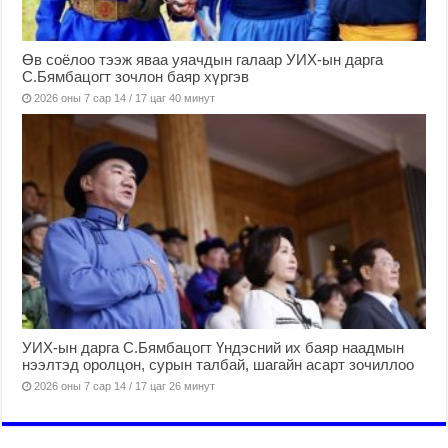
Өв соёлоо тээж яваа уяачдын галаар УИХ-ын дарга
С.Бямбацогт зочлон баяр хүргэв
2026 оны 7 сар 14 / 17 цаг 40 минут
УИХ-ын дарга С.Бямбацогт Үндэсний их баяр наадмын
нээлтэд оролцон, сурын талбай, шагайн асарт зочиллоо
2026 оны 7 сар 14 / 17 цаг 26 минут