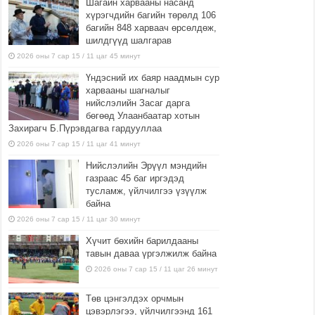
Шагайн харвааны насанд
хүрэгчдийн багийн төрөлд 106
багийн 848 харваач өрсөлдөж,
шилдгүүд шалгарав
2026 оны 7 сар 15 / 11 цаг 45 минут
Үндэсний их баяр наадмын сур
харвааны шагналыг
нийслэлийн Засаг дарга
бөгөөд Улаанбаатар хотын
Захирагч Б.Пүрэвдагва гардууллаа
2026 оны 7 сар 15 / 11 цаг 41 минут
Нийслэлийн Эрүүл мэндийн
газраас 45 баг иргэдэд
тусламж, үйлчилгээ үзүүлж
байна
2026 оны 7 сар 15 / 11 цаг 30 минут
Хүчит бөхийн барилдааны
тавын даваа үргэлжилж байна
2026 оны 7 сар 15 / 11 цаг 26 минут
Төв цэнгэлдэх орчмын
цэвэрлэгээ, үйлчилгээнд 161