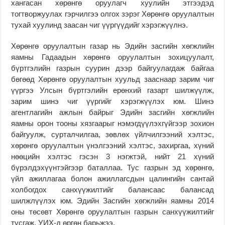
хангасан хөрөнгө оруулагч хуулийн этгээдэд
тогтворжуулах гэрчилгээ олгох зэрэг Хөрөнгө оруулалтын
тухай хуулинд заасан чиг үүргүүдийг хэрэгжүүлнэ.
Хөрөнгө оруулалтын газар нь Эдийн засгийн хөгжлийн
яамны Гадаадын хөрөнгө оруулалтын зохицуулалт,
бүртгэлийн газрын суурин дээр байгуулагдаж байгаа
бөгөөд Хөрөнгө оруулалтын хуульд зааснаар зарим чиг
үүргээ Улсын бүртгэлийн ерөнхий газарт шилжүүлж,
зарим шинэ чиг үүргийг хэрэгжүүлэх юм. Шинэ
агентлагийн ажлын байрыг Эдийн засгийн хөгжлийн
яамны орон тооны хязгаарыг нэмэгдүүлэхгүйгээр зохион
байгуулж, сурталчилгаа, зөвлөх үйлчилгээний хэлтэс,
хөрөнгө оруулалтын үнэлгээний хэлтэс, захиргаа, хүний
нөөцийн хэлтэс гэсэн 3 нэгжтэй, нийт 21 хүний
бүрэлдэхүүнтэйгээр баталлаа. Тус газрын эд хөрөнгө,
үйл ажиллагаа болон ажиллагсдын цалингийн сантай
холбогдох санхүүжилтийг балансаас балансад
шилжлүүлэх юм. Эдийн Засгийн хөгжлийн яамны 2014
оны төсөвт Хөрөнгө оруулалтын газрын санхүүжилтийг
тусгаж, УИХ-д өргөн барьжээ.