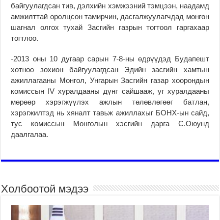
байгуулагдсан тив, дэлхийн хэмжээний тэмцээн, наадамд
амжилттай оролцсон тамирчин, дасгалжуулагчдад мөнгөн
шагнал олгох тухай Засгийн газрын тогтоол гаргахаар
тогтлоо.
-2013 оны 10 дугаар сарын 7-8-ны өдрүүдэд Будапешт
хотноо зохион байгуулагдсан Эдийн засгийн хамтын
ажиллагааны Монгол, Унгарын Засгийн газар хоорондын
комиссын IV хуралдааны дүнг сайшааж, уг хуралдааны
мөрөөр хэрэгжүүлэх ажлын төлөвлөгөөг батлан,
хэрэгжилтэд нь хяналт тавьж ажиллахыг БОНХ-ын сайд,
тус комиссын Монголын хэсгийн дарга С.Оюунд
даалгалаа.
Холбоотой мэдээ