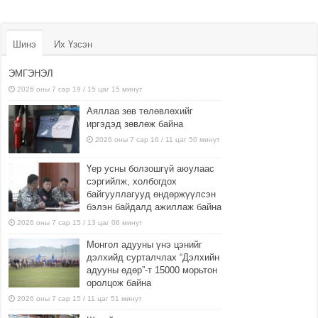
Шинэ
Их Үзсэн
ЭМГЭНЭЛ
2026 оны 7 сар 19 / 15 цаг 15 минут
Аяллаа зөв төлөвлөхийг
иргэдэд зөвлөж байна
2026 оны 7 сар 16 / 11 цаг 50 минут
Үер усны болзошгүй аюулаас
сэргийлж, холбогдох
байгууллагууд өндөржүүлсэн
бэлэн байдалд ажиллаж байна
2026 оны 7 сар 15 / 13 цаг 06 минут
Монгол адууны үнэ цэнийг
дэлхийд сурталчлах “Дэлхийн
адууны өдөр”-т 15000 морьтон
оролцож байна
2026 оны 7 сар 15 / 11 цаг 51 минут