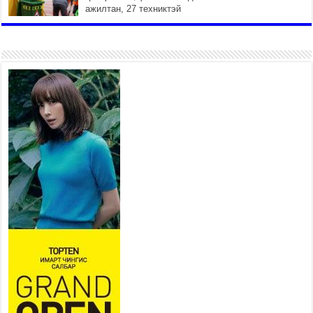
ажилтан, 27 техниктэй
ажиллаж байна
2026 оны 7 сар 15 / 11 цаг 22 минут
Наадмын амралтын өдрүүдэд
нийслэлийн эрүүл мэндийн
байгууллагууд дараах
хуваарийн дагуу ажиллана
2026 оны 7 сар 15 / 11 цаг 18 минут
Үндэсний их баяр наадам эхэллээ
2026 оны 7 сар 15 / 11 цаг 14 минут
Үер усны аюулаас сэргийлж, нийслэлийн Онцгой
байдлын газрын 162 алба хаагч үүрэг гүйцэтгэж
байна
2026 оны 7 сар 15 / 11 цаг 07 минут
Үндэсний их сурын харваанд 850 харваач цэц
мэргэнээ сорьж байна
2026 оны 7 сар 15 / 11 цаг 03 минут
Төв цэнгэлдэхийн эргэн тойронд
2026 оны 7 сар 15 / 10 цаг 58 минут