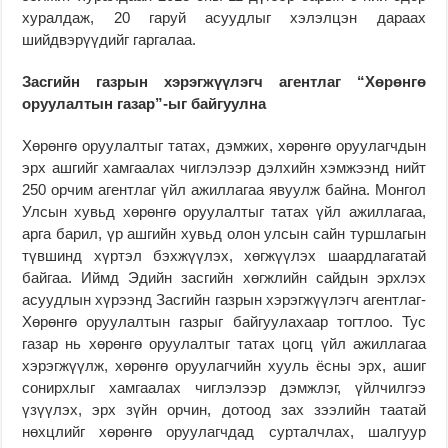
хуралдаж, 20 гаруй асуудлыг хэлэлцэн дараах
шийдвэрүүдийг гаргалаа.
Засгийн газрын хэрэгжүүлэгч агентлаг “Хөрөнгө
оруулалтын газар”-ыг байгуулна
Хөрөнгө оруулалтыг татах, дэмжих, хөрөнгө оруулагчдын
эрх ашгийг хамгаалах чиглэлээр дэлхийн хэмжээнд нийт
250 орчим агентлаг үйл ажиллагаа явуулж байна. Монгол
Улсын хувьд хөрөнгө оруулалтыг татах үйл ажиллагаа,
арга барил, үр ашгийн хувьд олон улсын сайн туршлагын
түвшинд хүртэл бэхжүүлэх, хөгжүүлэх шаардлагатай
байгаа. Иймд Эдийн засгийн хөгжлийн сайдын эрхлэх
асуудлын хүрээнд Засгийн газрын хэрэгжүүлэгч агентлаг-
Хөрөнгө оруулалтын газрыг байгуулахаар тогтлоо. Тус
газар нь хөрөнгө оруулалтыг татах цогц үйл ажиллагаа
хэрэгжүүлж, хөрөнгө оруулагчийн хууль ёсны эрх, ашиг
сонирхлыг хамгаалах чиглэлээр дэмжлэг, үйлчилгээ
үзүүлэх, эрх зүйн орчин, дотоод зах зээлийн таатай
нөхцлийг хөрөнгө оруулагчдад сурталчлах, шалгуур