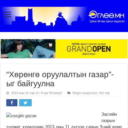
“Хөрөнгө оруулалтын газар”-
ыг байгуулна
2013 оны 11 сар 11 / 8 цаг 59 минут
Мэдээ мэдээлэл
,
Улс төр
Засгийн
газрын
ээлжит хуралдаан 2013 оны 11 дүгээр сарын 9-ний өдөр