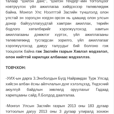
талаар “Шилэн данс”, “Шилэн тендер”-ийн тогтолцоог
нэвтрүүлэх үйл ажиллагаа хийгдэхээр төлөвлөгдөж
байна. Монгол Улс Нээлттэй Засгийн түншлэлд олон
улстай эн зэрэгцэн нэгдэн орсон нь цаашид олон улсын
донор байгууллагуудтай хамтран ажиллах, төрийн
бодлого хөтөлбөрийг хэрэгжүүлэхэд хамтын
ажиллагааны дэмжлэг хүртэх, үйл ажиллагааны
төлөвлөгөөнд тусгагдсан зорилго, үйл ажиллагааг
хэрэгжүүлэхэд давуу талуудыг бий болгоно гэж
тооцоолж байна
гэж Засгийн газрын Хэвлэл мэдээлэл,
олон нийттэй харилцах албанаас мэдээллээ.
ТОВЧХОН:
-УИХ-ын дарга З.Энхболдын Бүгд Найрамдах Турк Улсад
хийсэн албан ёсны айлчлалын дүнг хэлэлцээд, Үндэсний
аюулгүй байдлын зөвлөлд оруулахыг Гадаад
харилцааны сайд Л.Болдод даалгалаа.
-Монгол Улсын Засгийн газрын 2013 оны 183 дугаар
тогтоолын дагуу 2013 оны 3 дугаар улиралд зохион