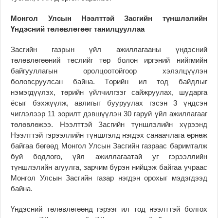
Монгол Улсын Нээлттэй Засгийн түншлэлийн
Үндэсний төлөвлөгөөг танилцууллаа
Засгийн газрын үйл ажиллагааны үндэсний
төлөвлөгөөний төслийг төр болон иргэний нийгмийн
байгууллагын оролцоотойгоор хэлэлцүүлэн
боловсруулсан байна. Төрийн ил тод байдлыг
нэмэгдүүлэх, төрийн үйлчилгээг сайжруулах, шударга
ёсыг бэхжүүлж, авлигыг бууруулах гэсэн 3 үндсэн
чиглэлээр 11 зорилт дэвшүүлэн 30 гаруй үйл ажиллагааг
төлөвлөжээ. Нээлттэй Засгийн түншлэлийн хүрээнд
Нээлттэй гэрээллийн түншлэлд нэгдэх санаачлага өрнөж
байгаа бөгөөд Монгол Улсын Засгийн газраас баримталж
буй бодлого, үйл ажиллагаатай уг гэрээллийн
түншлэлийн агуулга, зарчим бүрэн нийцэж байгаа учраас
Монгол Улсын Засгийн газар нэгдэн орохыг мэдэгдээд
байна.
Үндэсний төлөвлөгөөнд гэрээг ил тод нээлттэй болгох