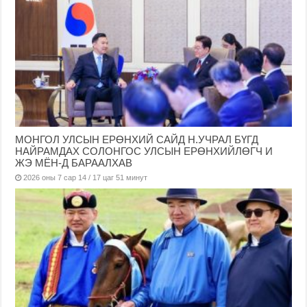
МОНГОЛ УЛСЫН ЕРӨНХИЙ САЙД Н.УЧРАЛ БҮГД
НАЙРАМДАХ СОЛОНГОС УЛСЫН ЕРӨНХИЙЛӨГЧ И
ЖЭ МЁН-Д БАРААЛХАВ
2026 оны 7 сар 14 / 17 цаг 51 минут