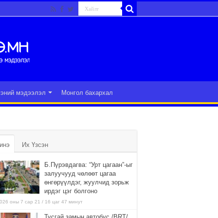
гэний мэдээлэл
Монгол бахархал
инэ
Их Үзсэн
Б.Пүрэвдагва: “Урт цагаан”-ыг
залуучууд чөлөөт цагаа
өнгөрүүлдэг, жуулчид зорьж
ирдэг цэг болгоно
026 оны 7 сар 21 / 16 цаг 47 минут
Тусгай замын автобус /BRT/