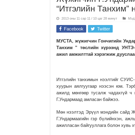
“Итгэлийн Танхим” 
2013 оны 11 сар 11 / 10 цаг 28 минут
Мэд
Facebook
Twitter
МУСТА, жүжигчин Гончигийн Ундар
Танхим ” төслийн хүрээнд УНТЭ-
ажил амжилттай хэрэгжиж дууслаа
Итгэлийн танхимын нээлтийг СУИС-
хуурын аялгуугаар нээсэн юм. Тэр
ажилд мөнгөөр тусалж чадахгүй ч 
Г.Ундармаад амласан байжээ.
Мөн нээлтэд Эрүүл мэндийн сайд Ж
Г.Ундармаагийн гэр бүлийнхэн, ажл
ажилласан байгууллага болон хувь х