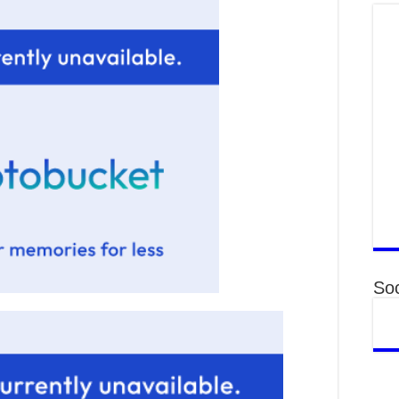
то
2
“Э
хө
2
“Ж
2
Б.
за
за
2
Б.
чи
бо
Soc
2
Ха
за
үр
2