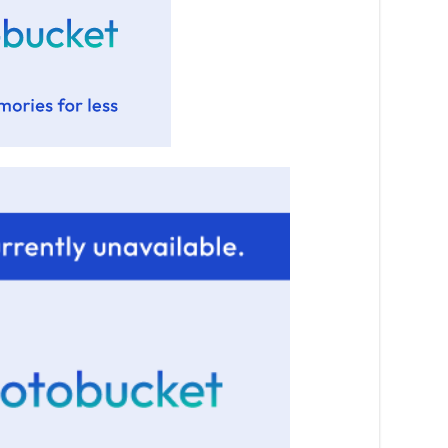
тө
ши
2
Үн
ша
Ул
га
2
Ни
ир
2
Хү
үр
2
Тө
16
2
На
мэ
аж