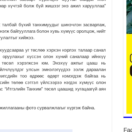
мар хүчтэй болж буй жишээг энэ ажил харууллаа”
 талбай бүхий танхимуудыг шинэчлэн засварлаж,
ба
 нэгж байгууллага болон хувь хүмүүс оролцож, нийт
та
гуулалтыг хийжээ.
2
хуудсаараа уг төслөө хэрхэн нэрлэх талаар санал
Б.
г оруулахыг хүссэн олон хүний саналаар ийнхүү
аж
уя
төсөл хэрэгжсэн юм. Энэхүү ажпыг цааш нь
2
үйлчлүүлдэг улсын эмнэлэгүүдээ ээлж дараалан
игсдийн тоо өдрөөс өдөрт нэмэгдэж байгаа нь
“С
сийн төлөө сэтгэл үйлсээрээ нэгдэх хүмүүс олон
да
ду
ас “Итгэлийн Танхим” төсөл цаашид хугацаагүй аян
2
Мо
ажиллагааны фото сурвалжлагыг хүргэж байна.
бү
ни
2
Fa
Тө