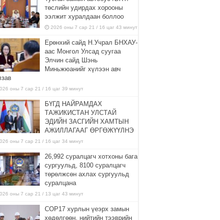
төслийн удирдах хорооны
ээлжит хуралдаан боллоо
2026 оны 7 сар 21 / 16 цаг 43 минут
Ерөнхий сайд Н.Учрал БНХАУ-
аас Монгол Улсад суугаа
Элчин сайд Шэнь
Миньжюанийг хүлээн авч
лзав
026 оны 7 сар 21 / 16 цаг 39 минут
БҮГД НАЙРАМДАХ
ТАЖИКИСТАН УЛСТАЙ
ЭДИЙН ЗАСГИЙН ХАМТЫН
АЖИЛЛАГААГ ӨРГӨЖҮҮЛНЭ
026 оны 7 сар 21 / 16 цаг 34 минут
26,992 суралцагч хотхоны бага
сургуульд, 8100 суралцагч
төрөлжсөн ахлах сургуульд
суралцана
026 оны 7 сар 21 / 13 цаг 43 минут
COP17 хурлын үеэрх замын
хөдөлгөөн, нийтийн тээврийн