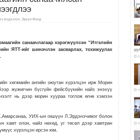
нээгдлээ
ээ мэдээлэл
,
Эрүүл Мэнд
маагийн санаачлагаар хэрэгжүүлсэн “Итгэлийн
ийн ЯТТ-ийг шинэчлэн засварлах, тохижуулах
уу
.
2
ийн хөгжмийн ангийн оюутан хүрэлцэн ирж Морин
бээр жүжигчин бүсгүйн фейсбүүкийн найз энэхүү
2
нээлт нь дээр морин хуураа тоглож өгнө хэмээн
.Амарсанаа, УИХ-ын гишүүн Л.Эрдэнэчимэг болон
ын хамт олон, найз нөхөд, уг төсөл дээр хамтран
2
үмүүс хүрэлцэн ирсэн юм.