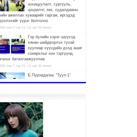
зохицуулалт, сургууль,
цэцэрлэг, зах, худалдааны
вийн ажиллах хуваарийг гаргаж, иргэдэд
дээлэхийг үүрэг болголоо
026 оны 7 сар 21 / 11 цаг 59 минут
Гэр бүлийн хэрэг шүүхэд
хянан шийдвэрлэх тухай
хуулиар хүүхдийн дээд ашиг
сонирхлыг нэн тэргүүнд
нгахыг баталгаажууллаа
026 оны 7 сар 21 / 11 цаг 42 минут
Б.Пүрэвдагва: “Туул-1”
коллекторыг ашиглалтад
оруулж байж бид гэр
хорооллыг барилгажуулна
026 оны 7 сар 21 / 10 цаг 15 минут
НИЙСЛЭЛ, АЙМГИЙН
УДИРДЛАГУУДЫН АЖЛЫГ
ХҮНД СУРТЛЫГ БУУРУУЛЖ,
ИРГЭД, АЖ АХУЙН НЭГЖИЙН
ААГ ХЭРХЭН ХӨНГӨЛСНӨӨР ДҮГНЭНЭ
026 оны 7 сар 21 / 10 цаг 09 минут