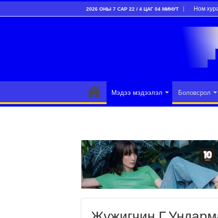
Ном хур
2026 ОНЫ 7 САР 22 / 4 ЦАГ 04 МИНУТ
Мэдээ мэдээлэл
Боловсрол
Жүжигчин Г.Ундарм