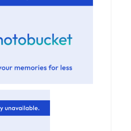
Ус
ба
сэ
га
2
31
үе
ба
2
Ая
2
Үе
хо
ба
2
Мо
“Д
ба
2
Ша