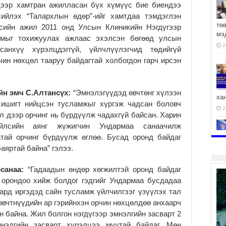
дээр хамтран ажилласан бүх хүмүүс бие биендээ
хийлэх “Талархлын өдөр”-ийг хамтдаа тэмдэглэн
тө
лсийн ажил 2011 онд Улсын Клиникийн Нэгдүгээр
мэ
имыг тохижуулах ажлаас эхэлсэн бөгөөд улсын
2
анхүү хүрэлцдэггүй, үйлчлүүлэгчид төдийгүй
ин нөхцөл тааруу байдагтай холбогдон гарч ирсэн
йн эмч С.Алтансүх:
“Эмнэлэгүүдэд өвчтөнг хүлээн
ха
жишигт нийцсэн тусламжыг хүргэж чадсан боловч
2
ал дээр орчинг нь бүрдүүлж чадахгүй байсан. Харин
йлсийн аянг жүжигчин Ундармаа санаачилж
атай орчинг бүрдүүлж өглөө. Бусад оронд байдаг
аяртай байна” гэлээ.
2
санаа:
“Гадаадын өндөр хөгжилтэй оронд байдаг
 орондоо хийж болдог гэдгийг Ундармаа бусдадаа
ард иргэдэд сайн тусламж үйлчилгээг үзүүлэх тал
 өвчтнүүдийн ар гэрийнхэн орчин нөхцөлдөө анхаарч
 байна. Жил болгон нэгдүгээр эмнэлгийн засварт 2
АЧ
нэлгийн засварт хүрэлцээ муутай байдаг. Мөн
2