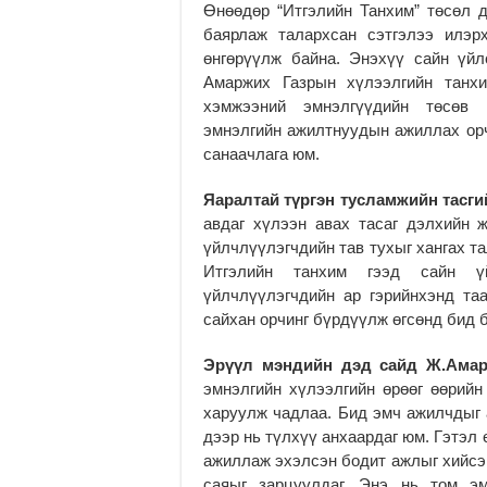
Өнөөдөр “Итгэлийн Танхим” төсөл 
баярлаж талархсан сэтгэлээ илэр
өнгөрүүлж байна. Энэхүү сайн үй
Амаржих Газрын хүлээлгийн танх
хэмжээний эмнэлгүүдийн төсөв с
эмнэлгийн ажилтнуудын ажиллах орч
санаачлага юм.
Яаралтай түргэн тусламжийн тасги
авдаг хүлээн авах тасаг дэлхийн 
үйлчлүүлэгчдийн тав тухыг хангах т
Итгэлийн танхим гээд сайн ү
үйлчлүүлэгчдийн ар гэрийнхэнд та
сайхан орчинг бүрдүүлж өгсөнд бид б
Эрүүл мэндийн дэд сайд Ж.Амар
эмнэлгийн хүлээлгийн өрөөг өөрийн
харуулж чадлаа. Бид эмч ажилчдыг 
дээр нь түлхүү анхаардаг юм. Гэтэл
ажиллаж эхэлсэн бодит ажлыг хийсэн
саяыг зарцуулдаг. Энэ нь том эм