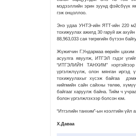
мэдээллийн эрин зуунд фэйсбүүк я
гэж онцоллоо.
Энэ удаа УНТЭ-ийн ЯТТ-ийн 220 м2
тохижуулах ажилд 30 гаруй аж ахуйн
88,963,033 сая төгрөгийн бүтээн бай
Жүжигчин Г.Ундармаа өөрийн цахим 
асуулга явуулж, ИТГЭЛ гэдэг үгий
“ИТГЭЛИЙН ТАНХИМ” нэртэйгээр 
үргэлжлүүлж, олон мянган иргэд 
тохижуулахыг хүсэж байгаа дэмж
нийгмийн сайн сайхны төлөө, хүмүү
байгааг харуулж байна. Тийм ч учра
болон үргэлжлэхээр болсон юм.
“Итгэлийн танхим”-ын нээлтийн үйл 
Х.Даваа