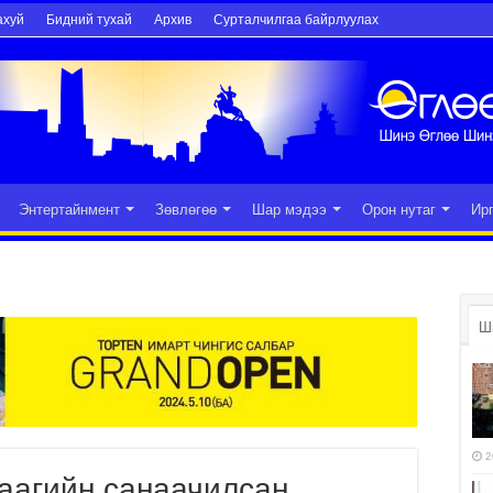
ахуй
Бидний тухай
Архив
Сурталчилгаа байрлуулах
Энтертайнмент
Зөвлөгөө
Шар мэдээ
Орон нутаг
Ир
Ш
2
аагийн санаачилсан