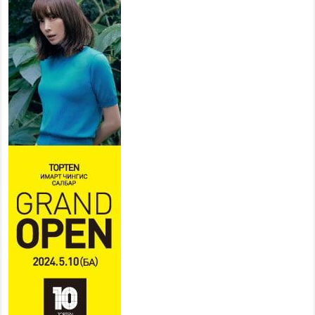
ажиллахыг урьж байна
2026 оны 7 сар 22 / 9 цаг 28 минут
Б.Пүрэвдагва: “Урт цагаан”-ыг
залуучууд чөлөөт цагаа
өнгөрүүлдэг, жуулчид зорьж
ирдэг цэг болгоно
2026 оны 7 сар 21 / 16 цаг 47 минут
Тусгай замын автобус /BRT/ төслийн удирдах
хорооны ээлжит хуралдаан боллоо
2026 оны 7 сар 21 / 16 цаг 43 минут
Ерөнхий сайд Н.Учрал БНХАУ-аас Монгол Улсад
суугаа Элчин сайд Шэнь Миньжюанийг хүлээн
авч уулзав
2026 оны 7 сар 21 / 16 цаг 39 минут
БҮГД НАЙРАМДАХ ТАЖИКИСТАН УЛСТАЙ
ЭДИЙН ЗАСГИЙН ХАМТЫН АЖИЛЛАГААГ
ӨРГӨЖҮҮЛНЭ
2026 оны 7 сар 21 / 16 цаг 34 минут
26,992 суралцагч хотхоны бага сургуульд, 8100
суралцагч төрөлжсөн ахлах сургуульд