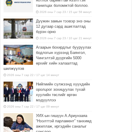
нотлох баримттай нээлттэй
танилцах боломжтой боллоо.
2026 оны 7 сар 23 / 15 цаг 58 минут
Дүүжин замын тээвэр энэ оны
12 дугаар сард ашиглалтад
бүрэн орно
2026 оны 7 сар 23 / 10 цаг 21 минут
Агаарын бохирдлыг бууруулах
бодлогын хүрээнд Баянгол,
Чингэлтэй дүүргийн 5000
өрхийг хийн халаалтад
шилжүүлэв
2026 оны 7 сар 22 / 17 цаг 14 минут
Нийгмийн сүлжээнд хүүхдийн
оролцоог зохицуулах тухай
хуулийн төслийг өргөн
мэдүүллээ
2026 оны 7 сар 22 / 17 цаг 09 минут
УИХ-ын гишүүн А.Ариунзаяа
“Нээлттэй парламент” танхимд
ажиллаж, иргэдийн саналыг
сонслоо