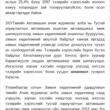
ослын 25,4% буюу 2097 тээврийн хэрэгслийн жолооч
хажуу хоорондын зай тохируулаагүйгээс болж осол
аваар гаргадаг байна.
ЗХУТөвийн Автомашин ачиж журамлах алба нь Тусгай
зориулалтын автомашин ашиглан автомашиныг зөөж
шилжүүлснээр замын хөдөлгөөний ачааллыг бууруулах,
замын хөдөлгөөний аюулгүй байдлыг хангаж иргэдэд
замын хөдөлгөөний ухамсар соёлыг дээшлүүлэх чухал
ач холбогдолтой юм. Тээврийн хэрэгслийн бүрэн бүтэн
байдлыг баталгаажуулан дүрс бичлэг, фото зургаар
баримтжуулж лацдан автомашиныг зөөж шилжүүлдэг.
Ингэснээр зорчих хэсгийн нэгдүгээр эгнээнд зогссон
тээврийн хэрэгслээс болж үүсдэг
зохиомол
түгжрэл
багасна.
Улаанбаатар хотын Замын хөдөлгөөний удирдлагын
төвийн Ачиж журамлах алба замын хөдөлгөөнд саад
учруулж, зорчих хэсгийн нэгдүгээр эгнээнд зогссон
тээврийн хэрэгслийг тусгай зориулалтын автомашин
ашиглан зөөж шилжүүлэх үйл ажиллагааг 2013 оны 9-р