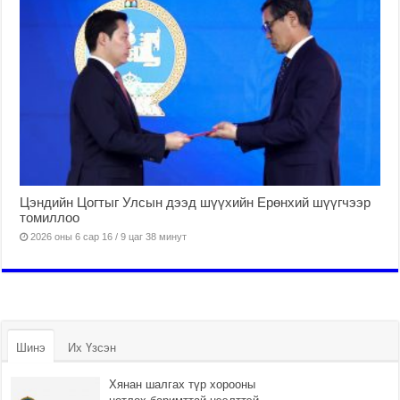
Цэндийн Цогтыг Улсын дээд шүүхийн Ерөнхий шүүгчээр
томиллоо
2026 оны 6 сар 16 / 9 цаг 38 минут
Шинэ
Их Үзсэн
Хянан шалгах түр хорооны