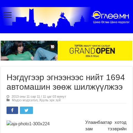
Нэгдүгээр эгнээнээс нийт 1694
автомашин зөөж шилжүүлжээ
2013 оны 11 сар 11 / 11 цаг 03 минут
Мэдээ мэдээлэл
,
Хууль эрх зүй
Улаанбаатар хотод
зам тээврийн