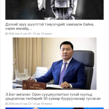
Дэлхий эрүү шүүлттэй тэмуэгчдийг хамгаалж байна,
харин манайд…
2026 оны 6 сар 29 / 15 цаг 23 минут
Э.Бат-амгалан: Орон сууцжуулалтын тухай хуульд
урьдчилгаа төлбөрийг 50 хувиар бууруулахаар тусгасан
2026 оны 6 сар 23 / 14 цаг 59 минут