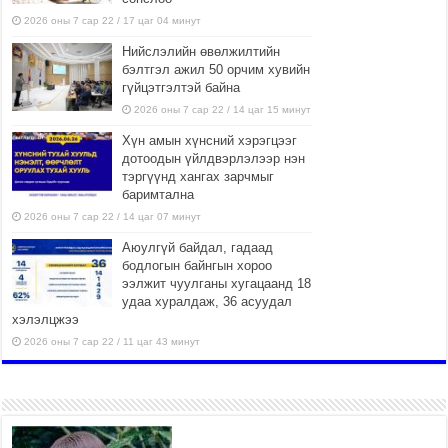
2026 оны 7 сар 22 / 17 цаг 04 минут
Нийслэлийн өвөлжилтийн
бэлтгэл ажил 50 орчим хувийн
гүйцэтгэлтэй байна
2026 оны 7 сар 22 / 14 цаг 15 минут
Хүн амын хүнсний хэрэгцээг
дотоодын үйлдвэрлэлээр нэн
тэргүүнд хангах зарчмыг
баримтална
2026 оны 7 сар 22 / 14 цаг 07 минут
Аюулгүй байдал, гадаад
бодлогын байнгын хороо
ээлжит чуулганы хугацаанд 18
удаа хуралдаж, 36 асуудал
хэлэлцжээ
2026 оны 7 сар 22 / 11 цаг 43 минут
“4 улирлын турш үйл
ажиллагаа явуулах
боломжтой-Хүүхэд хөгжүүлэх
төв” байгуулах төсөлд төр,
хувийн хэвшлийн түншлэлийн хүрээнд хамтран