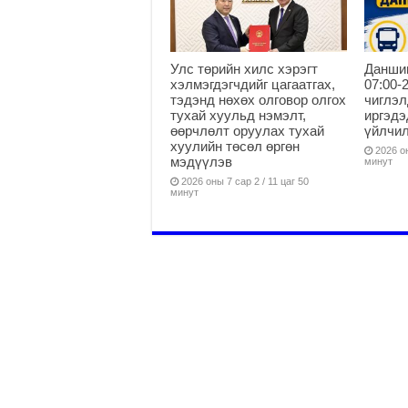
Улс төрийн хилс хэрэгт
Данши
хэлмэгдэгчдийг цагаатгах,
07:00-
тэдэнд нөхөх олговор олгох
чиглэл
тухай хуульд нэмэлт,
иргэдэ
өөрчлөлт оруулах тухай
үйлчи
хуулийн төсөл өргөн
2026 он
мэдүүлэв
минут
2026 оны 7 сар 2 / 11 цаг 50
минут