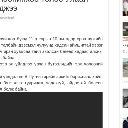
аджээ
tegorized
өчигдөр буюу 11-р сарын 10-ны өдөр орон нутгийн
ан талбайн дэвсмэл чулуунд хадсан аймшигтай хэрэг
хя
арч ирэн хувцсаа тайл эхэлсэн бөгөөд хадаас алхны
2
н байна.
рээр эл үйлдлээ урлан бүтээлчдийн эрх чөлөөний
ой үйлдэл нь В.Путин төрийн эрхийг бариснаас хойш
н бүтээлээ тууриваж чадахгүй, айдастай болсон
2
л болж байна.