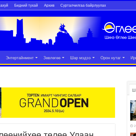
рахуй
Бидний тухай
Архив
Сурталчилгаа байрлуулах
Энтертайнмент
Зөвлөгөө
Шар мэдээ
Орон нутаг
Ир
Ш
2
өлөөнийхөө төлөө Улаан