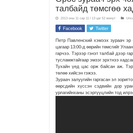
талбайд төмсгөө х
2013 оны 11 сар 11 / 13 цаг 52 минут
Unca
Facebook
Twitter
Петр Павленский хэмээх зураач эр 
цагаар 13:00-д өөрийн төмсгийг Ула
гарчээ. Тэрээр гэнэт талбай дээр г
тусламжтайгаар эмзэг эрхтнээ хадса
Тухайн үед цас орж байсан аж. Тэ
төлөө хийсэн гэжээ.
Зураач залуугийн гаргасан эл зоригт
өөрсдийн хүссэн сэдвийн дор ура
урлагийнханы эсэргүүцлийн тод илрэ