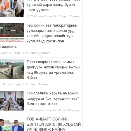
түлшний хэрэглээнд бүрэн
шилжүүллээ
2026 оны 7 сар 27 / 11 цаг 37 минут
Геологийн төв лабораторийн
уулзварын авто замын урд
хэсгийн хөдөлгөөнийг түр
хугацаанд хэсэгчлэн
згаарлана
026 оны 7 сар 27 / 10 цаг 10 минут
Таван шарын төмөр замын
доогуурх нүхэн гарцын ажлын
явц 96 хувьтай үргэлжилж
байна
026 оны 7 сар 27 / 10 цаг 04 минут
Нийслэлийн харьяа амаржих
газруудыг “Эх, хүүхдийн төв”
болгон өргөтгөнө
2026 оны 7 сар 27 / 9 цаг 58 минут
ТӨВ АЙМАГТ ӨВЛИЙН
БЭЛТГЭЛ АЖИЛ 80 ХУВЬТАЙ
ҮРГЭЛЖИЛЖ БАЙНА