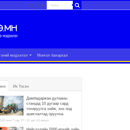
гэний мэдээлэл
Монгол бахархал
инэ
Их Үзсэн
Дамбадаржаа дулааны
станцад 10 дугаар сард
тохируулга хийж, энэ онд
ашиглалтад оруулна
026 оны 7 сар 27 / 11 цаг 43 минут
Нийслэлийн 5000 өрхийг хийн