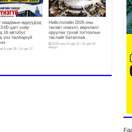
г наадмын өдрүүдэд
Нийслэлийн 2026 оны
23:00 цагт хоёр
төсөвт нэмэлт, өөрчлөлт
д 16 автобус
оруулах тухай тогтоолын
д үнэ төлбөргүй
төслийг баталлаа
лнэ
2026 оны 6 сар 22 / 15 цаг 40
ши
минут
ы 6 сар 25 / 14 цаг 27
2
Ни
зо
мэ
2
УИ
па
со
2
Ни
ор
2
Fa