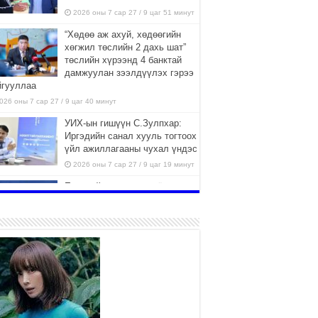
2026 оны 7 сар 27 / 9 цаг 51 минут
“Хөдөө аж ахуй, хөдөөгийн
хөгжил төслийн 2 дахь шат”
төслийн хүрээнд 4 банктай
дамжуулан зээлдүүлэх гэрээ
йгууллаа
026 оны 7 сар 27 / 9 цаг 40 минут
УИХ-ын гишүүн С.Зулпхар:
Иргэдийн санал хууль тогтоох
үйл ажиллагааны чухал үндэс
2026 оны 7 сар 27 / 9 цаг 19 минут
Ерөнхий хяналтын хоёр
удаагийн сонсголд 345 хүн
оролцжээ
2026 оны 7 сар 27 / 9 цаг 13 минут
Хянан шалгах түр хорооны
нотлох баримттай нээлттэй
танилцах боломжтой боллоо.
2026 оны 7 сар 23 / 15 цаг 58 минут
Дүүжин замын тээвэр энэ оны