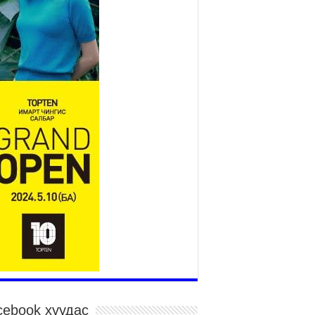
12 дугаар сард ашиглалтад
бүрэн орно
2026 оны 7 сар 23 / 10 цаг 21 минут
Агаарын бохирдлыг бууруулах
бодлогын хүрээнд Баянгол,
Чингэлтэй дүүргийн 5000
өрхийг хийн халаалтад
лжүүлэв
026 оны 7 сар 22 / 17 цаг 14 минут
йгмийн сүлжээнд хүүхдийн оролцоог
хицуулах тухай хуулийн төслийг өргөн
дүүллээ
026 оны 7 сар 22 / 17 цаг 09 минут
Х-ын гишүүн А.Ариунзаяа “Нээлттэй
рламент” танхимд ажиллаж, иргэдийн саналыг
нслоо
026 оны 7 сар 22 / 17 цаг 04 минут
йслэлийн өвөлжилтийн бэлтгэл ажил 50
чим хувийн гүйцэтгэлтэй байна
026 оны 7 сар 22 / 14 цаг 15 минут
cebook хуудас