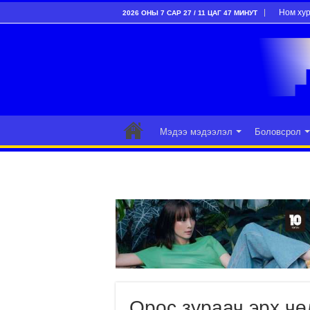
Ном ху
2026 ОНЫ 7 САР 27 / 11 ЦАГ 47 МИНУТ
Мэдээ мэдээлэл
Боловсрол
Орос зураач эрх ч