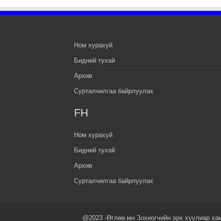
Ном хурахуй
Бидний тухай
Архив
Сурталчилгаа байрлуулах
FH
Ном хурахуй
Бидний тухай
Архив
Сурталчилгаа байрлуулах
@2023 -Өглөө.мн Зохиогчийн эрх хуулиар ха