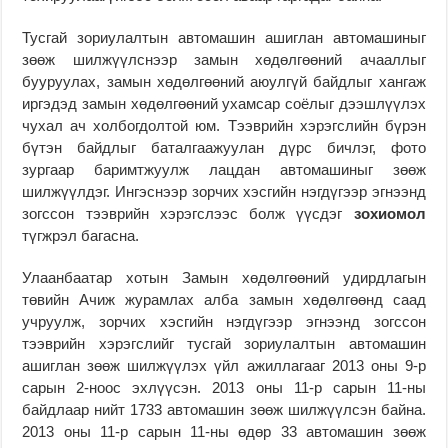
Тусгай зориулалтын автомашин ашиглан автомашиныг
зөөж шилжүүлснээр замын хөдөлгөөний ачааллыг
бууруулах, замын хөдөлгөөний аюулгүй байдлыг хангаж
иргэдэд замын хөдөлгөөний ухамсар соёлыг дээшлүүлэх
чухал ач холбогдолтой юм. Тээврийн хэрэгслийн бүрэн
бүтэн байдлыг баталгаажуулан дүрс бичлэг, фото
зургаар баримтжуулж лацдан автомашиныг зөөж
шилжүүлдэг. Ингэснээр зорчих хэсгийн нэгдүгээр эгнээнд
зогссон тээврийн хэрэгслээс болж үүсдэг
зохиомол
түгжрэл багасна.
Улаанбаатар хотын Замын хөдөлгөөний удирдлагын
төвийн Ачиж журамлах алба замын хөдөлгөөнд саад
учруулж, зорчих хэсгийн нэгдүгээр эгнээнд зогссон
тээврийн хэрэгслийг тусгай зориулалтын автомашин
ашиглан зөөж шилжүүлэх үйл ажиллагааг 2013 оны 9-р
сарын 2-ноос эхлүүсэн. 2013 оны 11-р сарын 11-ны
байдлаар нийт 1733 автомашин зөөж шилжүүлсэн байна.
2013 оны 11-р сарын 11-ны өдөр 33 автомашин зөөж