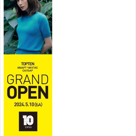
ТӨВ АЙМАГТ ӨВЛИЙН
БЭЛТГЭЛ АЖИЛ 80 ХУВЬТАЙ
ҮРГЭЛЖИЛЖ БАЙНА
2026 оны 7 сар 27 / 9 цаг 51 минут
“Хөдөө аж ахуй, хөдөөгийн
хөгжил төслийн 2 дахь шат”
төслийн хүрээнд 4 банктай
дамжуулан зээлдүүлэх гэрээ
байгууллаа
2026 оны 7 сар 27 / 9 цаг 40 минут
УИХ-ын гишүүн С.Зулпхар: Иргэдийн санал
хууль тогтоох үйл ажиллагааны чухал үндэс
2026 оны 7 сар 27 / 9 цаг 19 минут
Ерөнхий хяналтын хоёр удаагийн сонсголд 345
хүн оролцжээ
2026 оны 7 сар 27 / 9 цаг 13 минут
Хянан шалгах түр хорооны нотлох баримттай
нээлттэй танилцах боломжтой боллоо.
2026 оны 7 сар 23 / 15 цаг 58 минут