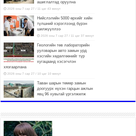
ашиглалтад оруулна
2026 оны 7 сар 27 / 11 цаг 43 минут
Нийслэлийн 5000 өрхийг хийн
түлшний хэрэглээнд бүрэн
шилжүүллээ
2026 оны 7 сар 27 / 11 цаг 37 минут
Геологийн төв лабораторийн
уулзварын авто замын урд
хэсгийн хөдөлгөөнийг түр
хугацаанд хэсэгчлэн
хязгаарлана
2026 оны 7 сар 27 / 10 цаг 10 минут
Таван шарын төмөр замын
доогуурх нүхэн гарцын ажлын
явц 96 хувьтай үргэлжилж
байна
2026 оны 7 сар 27 / 10 цаг 04 минут
Нийслэлийн харьяа амаржих
газруудыг “Эх, хүүхдийн төв”
болгон өргөтгөнө
2026 оны 7 сар 27 / 9 цаг 58 минут