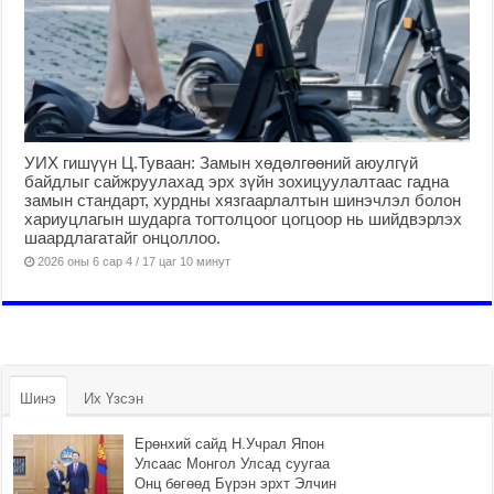
УИХ гишүүн Ц.Туваан: Замын хөдөлгөөний аюулгүй
байдлыг сайжруулахад эрх зүйн зохицуулалтаас гадна
замын стандарт, хурдны хязгаарлалтын шинэчлэл болон
хариуцлагын шударга тогтолцоог цогцоор нь шийдвэрлэх
шаардлагатайг онцоллоо.
2026 оны 6 сар 4 / 17 цаг 10 минут
Шинэ
Их Үзсэн
Ерөнхий сайд Н.Учрал Япон
Улсаас Монгол Улсад суугаа
Онц бөгөөд Бүрэн эрхт Элчин