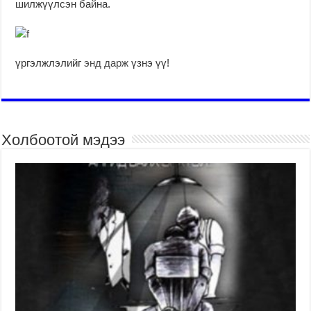
шилжүүлсэн байна.
үргэлжлэлийг
энд дарж
үзнэ үү!
Холбоотой мэдээ