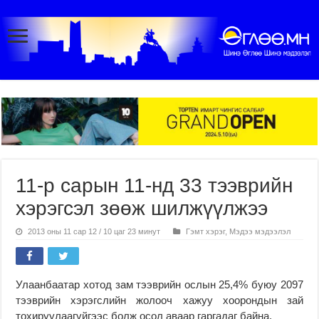
11-р сарын 11-нд 33 тээврийн
хэрэгсэл зөөж шилжүүлжээ
2013 оны 11 сар 12 / 10 цаг 23 минут
Гэмт хэрэг
,
Мэдээ мэдээлэл
Улаанбаатар хотод зам тээврийн ослын 25,4% буюу 2097
тээврийн хэрэгслийн жолооч хажуу хоорондын зай
тохируулаагүйгээс болж осол аваар гаргадаг байна.