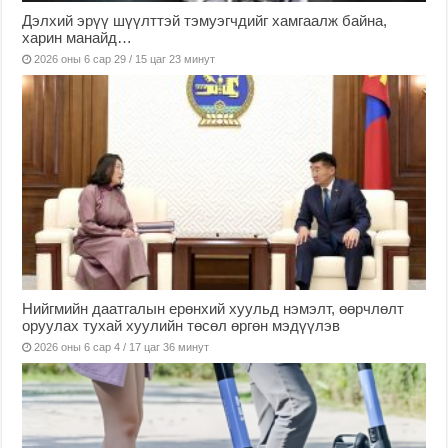
Дэлхий эрүү шүүлттэй тэмуэгчдийг хамгаалж байна,
харин манайд…
2026 оны 6 сар 29 / 15 цаг 23 минут
Нийгмийн даатгалын ерөнхий хуульд нэмэлт, өөрчлөлт
оруулах тухай хуулийн төсөл өргөн мэдүүлэв
2026 оны 6 сар 4 / 17 цаг 36 минут