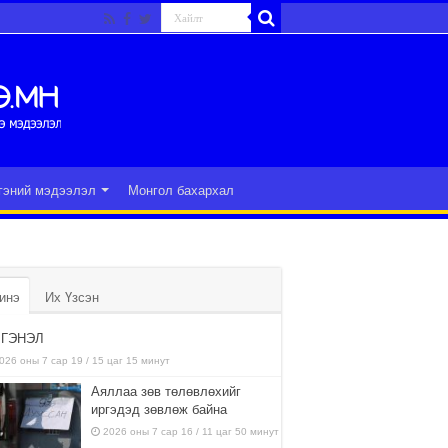
гэний мэдээлэл
Монгол бахархал
инэ
Их Үзсэн
ГЭНЭЛ
026 оны 7 сар 19 / 15 цаг 15 минут
Аяллаа зөв төлөвлөхийг
иргэдэд зөвлөж байна
2026 оны 7 сар 16 / 11 цаг 50 минут