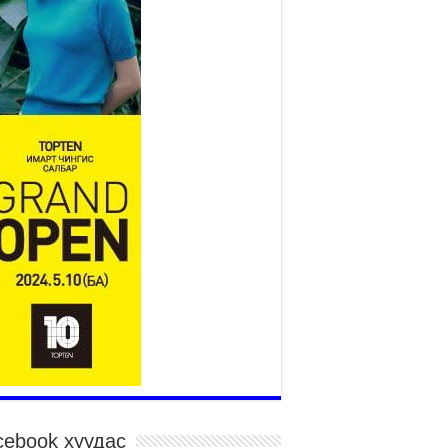
2026 оны 7 сар 15 / 11 цаг 14 минут
р усны аюулаас сэргийлж, нийслэлийн Онцгой
йдлын газрын 162 алба хаагч үүрэг гүйцэтгэж
йна
026 оны 7 сар 15 / 11 цаг 07 минут
дэсний их сурын харваанд 850 харваач цэц
ргэнээ сорьж байна
026 оны 7 сар 15 / 11 цаг 03 минут
в цэнгэлдэхийн эргэн тойронд
026 оны 7 сар 15 / 10 цаг 58 минут
дэсний их баяр наадмын шагайн харваа
санд хүрэгчдийн багийн харваагаар
гэлжилж байна
026 оны 7 сар 15 / 10 цаг 52 минут
дэсний их баяр наадмын хүчит бөхийн
рилдаан эхэллээ
026 оны 7 сар 15 / 10 цаг 46 минут
дэсний хувцасны өдрийг тохиолдуулан
cebook хуудас