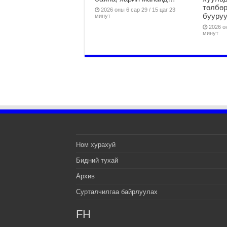
төлбөр
2026 оны 6 сар 29 / 15 цаг 23
бууруу
минут
2026 он
минут
Ном хурахуй
Бидний тухай
Архив
Сурталчилгаа байрлуулах
FH