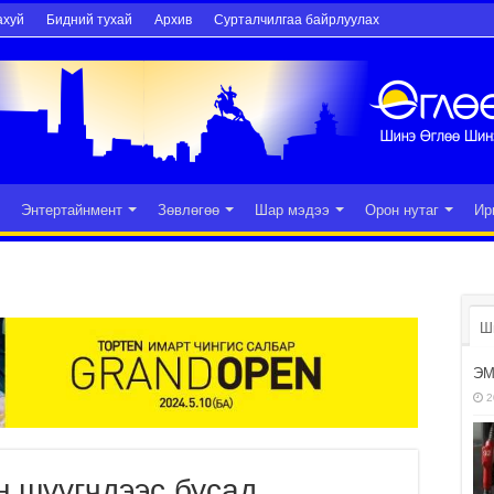
ахуй
Бидний тухай
Архив
Сурталчилгаа байрлуулах
Энтертайнмент
Зөвлөгөө
Шар мэдээ
Орон нутаг
Ир
Ш
ЭМ
2
н шүүгчдээс бусад