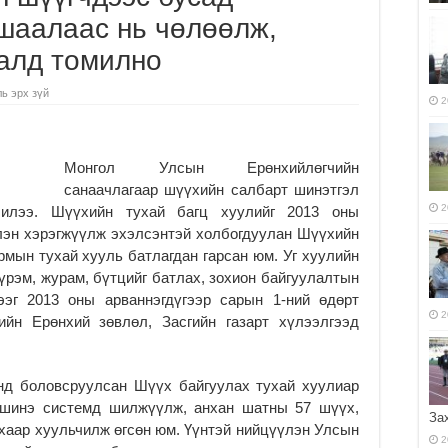
ушаалаас нь чөлөөлж,
алд томилно
ь эрх зүй
2
Монгол Улсын Ерөнхийлөгчийн
санаачлагаар шүүхийн салбарт шинэтгэл
2
билээ. Шүүхийн тухай багц хуулийг 2013 оны
лэн хэрэгжүүлж эхэлсэнтэй холбогдуулан Шүүхийн
рмын тухай хууль батлагдан гарсан юм. Уг хуулийн
үрэм, журам, бүтцийг батлах, зохион байгуулалтын
ээг 2013 оны арваннэгдүгээр сарын 1-ний өдөрт
2
ийн Ерөнхий зөвлөл, Засгийн газарт хүлээлгээд
нд боловсруулсан Шүүх байгуулах тухай хуулиар
 шинэ системд шилжүүлж, анхан шатны 57 шүүх,
За
хаар хуульчилж өгсөн юм. Үүнтэй нийцүүлэн Улсын
2