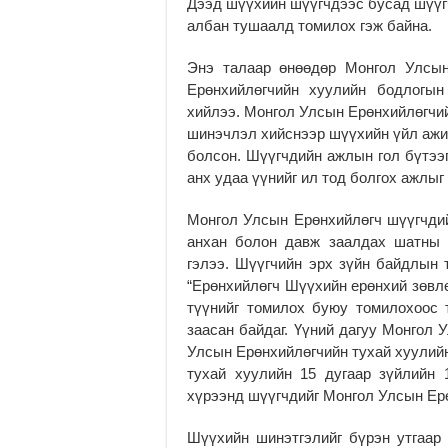
Дээд шүүхийн шүүгчдээс бусад шүүг
албан тушаалд томилох гэж байна.
Энэ талаар өнөөдөр Монгол Улсын
Ерөнхийлөгчийн хуулийн бодлогын
хийлээ. Монгол Улсын Ерөнхийлөгчий
шинэчлэл хийснээр шүүхийн үйл ажил
болсон. Шүүгчдийн ажлын гол бүтээ
анх удаа үүнийг ил тод болгох ажлыг
Монгол Улсын Ерөнхийлөгч шүүгчдий
анхан болон давж заалдах шатны 
гэлээ. Шүүгчийн эрх зүйн байдлын т
“Ерөнхийлөгч Шүүхийн ерөнхий зөвлө
түүнийг томилох буюу томилохоос т
заасан байдаг. Үүний дагуу Монгол 
Улсын Ерөнхийлөгчийн тухай хуулийн
тухай хуулийн 15 дугаар зүйлийн 
хүрээнд шүүгчдийг Монгол Улсын Ер
Шүүхийн шинэтгэлийг бүрэн утгаар 