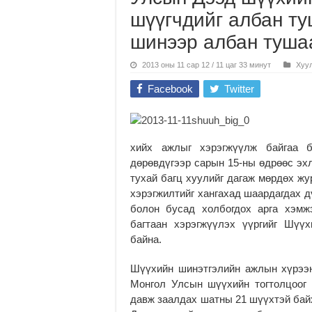
шүүгчдийг албан т
шинээр албан туша
2013 оны 11 сар 12 / 11 цаг 33 минут
Хуул
Facebook
Twitter
хийх ажлыг хэрэгжүүлж байгаа 
дөрөвдүгээр сарын 15-ны өдрөөс эх
тухай багц хуулийг дагаж мөрдөх жу
хэрэгжилтийг хангахад шаардагдах д
болон бусад холбогдох арга хэмж
багтаан хэрэгжүүлэх үүргийг Шүүх
байна.
Шүүхийн шинэтгэлийн ажлын хүрээ
Монгол Улсын шүүхийн тогтолцоог
давж заалдах шатны 21 шүүхтэй бай