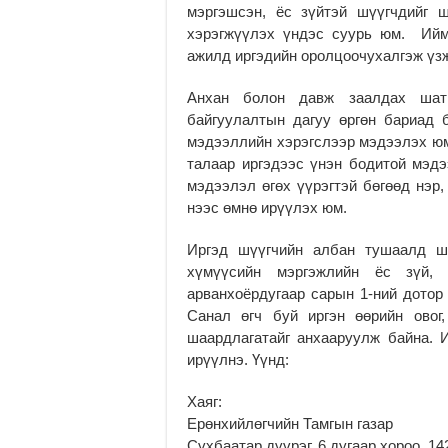
мэргэшсэн, ёс зүйтэй шүүгчдийг 
хэрэгжүүлэх үндэс суурь юм. Ийм
ажилд иргэдийн оролцоочухалгэж үз
Анхан болон давж заалдах шат
байгуулалтын дагуу өргөн бариад 
мэдээллийн хэрэгслээр мэдээлэх юм
талаар иргэдээс үнэн бодитой мэдэ
мэдээлэл өгөх үүрэгтэй бөгөөд нэр,
нээс өмнө ирүүлэх юм.
Иргэд шүүгчийн албан тушаалд ш
хүмүүсийн мэргэжлийн ёс зүй,
арванхоёрдугаар сарын 1-ний дотор
Санал өгч буй иргэн өөрийн овог
шаардлагатайг анхааруулж байна. 
ирүүлнэ. Үүнд:
Хаяг:
Ерөнхийлөгчийн Тамгын газар
Сүхбаатар дүүрэг, 6 дугаар хороо, 14