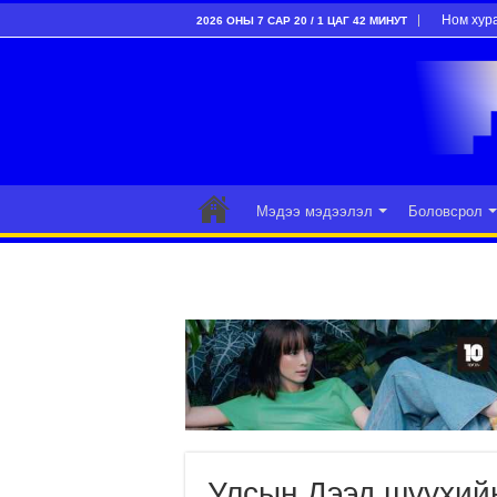
Ном хур
2026 ОНЫ 7 САР 20 / 1 ЦАГ 42 МИНУТ
Мэдээ мэдээлэл
Боловсрол
Улсын Дээд шүүхий