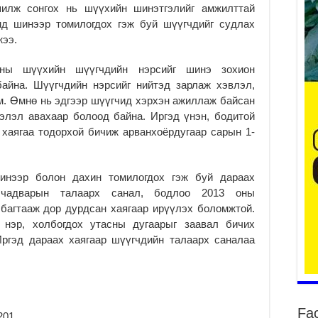
шилж сонгох нь шүүхийн шинэтгэлийг амжилттай
д шинээр томилогдох гэж буй шүүгчдийг судлах
жээ.
Үе
ба
ба
ны шүүхийн шүүгчдийн нэрсийг шинэ зохион
2
байна. Шүүгчдийн нэрсийг нийтэд зарлаж хэвлэл,
. Өмнө нь эдгээр шүүгчид хэрхэн ажиллаж байсан
Үн
элэл авахаар болоод байна. Иргэд үнэн, бодитой
мэ
 хаягаа тодорхой бичиж арванхоёрдугаар сарын 1-
2
Тө
2
инээр болон дахин томилогдох гэж буй дараах
 чадварын талаарх санал, бодлоо 2013 оны
Үн
на
 багтааж дор дурдсан хаягаар ирүүлэх боломжтой.
үр
, нэр, холбогдох утасны дугаарыг заавал бичих
2
Иргэд дараах хаягаар шүүгчдийн талаарх саналаа
Үн
ба
2
Үн
Fa
201