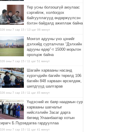
Үер усны болзошгүй аюулаас
сэргийлж, холбогдох
байгууллагууд өндөржүүлсэн
бэлэн байдалд ажиллаж байна
026 оны 7 сар 15 / 13 цаг 06 минут
Монгол адууны үнэ цэнийг
дэлхийд сурталчлах “Дэлхийн
адууны өдөр”-т 15000 морьтон
оролцож байна
026 оны 7 сар 15 / 11 цаг 51 минут
Шагайн харвааны насанд
хүрэгчдийн багийн төрөлд 106
багийн 848 харваач өрсөлдөж,
шилдгүүд шалгарав
026 оны 7 сар 15 / 11 цаг 45 минут
Үндэсний их баяр наадмын сур
харвааны шагналыг
нийслэлийн Засаг дарга
бөгөөд Улаанбаатар хотын
хирагч Б.Пүрэвдагва гардууллаа
026 оны 7 сар 15 / 11 цаг 41 минут