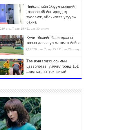
Нийслэлийн Эрүүл мэндийн
газраас 45 баг иргэдэд
тусламж, үйлчилгээ үзүүлж
байна
026 оны 7 сар 15 / 11 цаг 30 минут
Хүчит бөхийн барилдааны
тавын даваа үргэлжилж байна
2026 оны 7 сар 15 / 11 цаг 26 минут
Төв цэнгэлдэх орчмын
цэвэрлэгээ, үйлчилгээнд 161
ажилтан, 27 техниктэй
ажиллаж байна
026 оны 7 сар 15 / 11 цаг 22 минут
Наадмын амралтын өдрүүдэд
нийслэлийн эрүүл мэндийн
байгууллагууд дараах
хуваарийн дагуу ажиллана
026 оны 7 сар 15 / 11 цаг 18 минут
Үндэсний их баяр наадам
эхэллээ