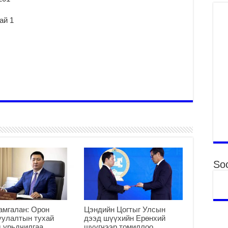
“Д
2
ай 1
МО
БА
НА
ДЭ
2
МО
БҮ
ЕР
2
ТӨ
ЦЭ
2
Soc
Өв
да
2
УИ
на
амгалан: Орон
Цэндийн Цогтыг Улсын
уулалтын тухай
дээд шүүхийн Ерөнхий
ша
 урьдчилгаа
шүүгчээр томиллоо