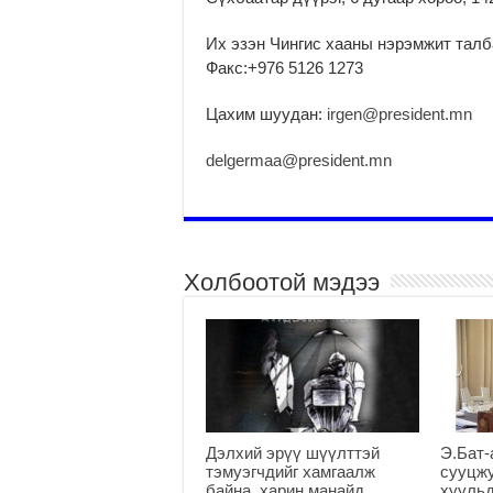
Их эзэн Чингис хааны нэрэмжит талб
Факс:+976 5126 1273
Цахим шуудан:
irgen@president.mn
delgermaa@president.mn
Холбоотой мэдээ
Дэлхий эрүү шүүлттэй
Э.Бат-
тэмуэгчдийг хамгаалж
сууцж
байна, харин манайд…
хуульд