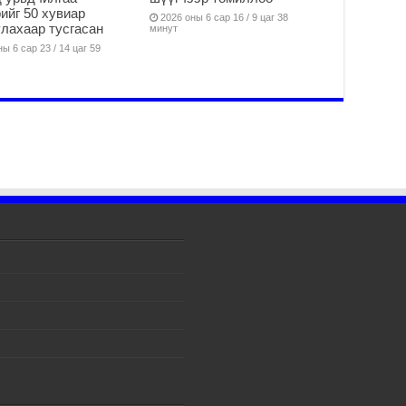
2
ийг 50 хувиар
2026 оны 6 сар 16 / 9 цаг 38
лахаар тусгасан
минут
Мо
ба
ы 6 сар 23 / 14 цаг 59
2
УИ
Ул
хү
2
УИ
Со
ба
2
Их
үз
өр
2
Ул
хү
2
Мо