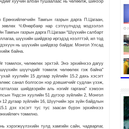
чдийг хуучин албан тушаалаас нь чөлөөлж, шинээр
 Ерөнхийлөгчийн Тамгын газрын дарга П.Цагаан,
 зөвлөх Ч.Өнөрбаяр нар сэтгүүлчдэд мэдээлэл
2
н Тамгын газрын дарга П.Цагаан “Шүүхийн салбарт
лагаа, шүүхийн шийдвэр иргэдэд нээлттэй, ил тод
гдэхүүн нь шүүхийн шийдвэр байдаг. Монгол Улсад
 хийж байна.
г томилох, чөлөөлөх эрхтэй. Энэ эрхийнхээ дагуу
шүүхийн шүүгчдийг томилж чөлөөлөх гэж байна”
ухай хуулийн 15 дугаар зүйлийн 15.2 дахь хэсэгт
лөөс санал болгосон нэр дэвшигчийг судлан үзэж,
2
атгалзах шийдвэрийн аль нэгийг гаргана” хэмээн
Улсын Үндсэн хуулийн 51 дүгээр зүйлийн 2, Монгол
 12 дугаар зүйлийн 16, Шүүгчийн эрх зүйн байдлын
15.1 дэх хэсэгт тус тус заасан бүрэн эрхийнхээ
өнхийлөгч томилно.
2
нь хэрэгжүүлэхийн тулд хамгийн сайн, чадварлаг,