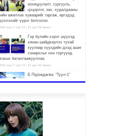
зохицуулалт, сургууль,
цэцэрлэг, зах, худалдааны
вийн ажиллах хуваарийг гаргаж, иргэдэд
дээлэхийг үүрэг болголоо
026 оны 7 сар 21 / 11 цаг 59 минут
Гэр бүлийн хэрэг шүүхэд
хянан шийдвэрлэх тухай
хуулиар хүүхдийн дээд ашиг
сонирхлыг нэн тэргүүнд
нгахыг баталгаажууллаа
026 оны 7 сар 21 / 11 цаг 42 минут
Б.Пүрэвдагва: “Туул-1”
коллекторыг ашиглалтад
оруулж байж бид гэр
хорооллыг барилгажуулна
026 оны 7 сар 21 / 10 цаг 15 минут
НИЙСЛЭЛ, АЙМГИЙН
УДИРДЛАГУУДЫН АЖЛЫГ
ХҮНД СУРТЛЫГ БУУРУУЛЖ,
ИРГЭД, АЖ АХУЙН НЭГЖИЙН
ААГ ХЭРХЭН ХӨНГӨЛСНӨӨР ДҮГНЭНЭ
026 оны 7 сар 21 / 10 цаг 09 минут