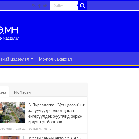
гэний мэдээлэл
Монгол бахархал
инэ
Их Үзсэн
Б.Пүрэвдагва: “Урт цагаан”-ыг
залуучууд чөлөөт цагаа
өнгөрүүлдэг, жуулчид зорьж
ирдэг цэг болгоно
026 оны 7 сар 21 / 16 цаг 47 минут
Тусгай замын автобус /BRT/