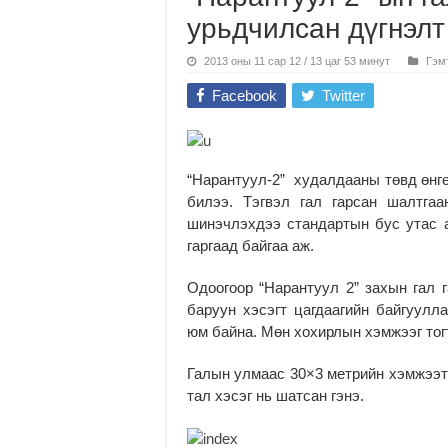
урьдчилсан дүгнэлт
2013 оны 11 сар 12 / 13 цаг 53 минут
Гэмт
Facebook
Twitter
“Нарантуул-2” худалдааны төвд өнгө
билээ. Тэгвэл гал гарсан шалтга
шинэчлэхдээ стандартын бус утас а
гаргаад байгаа аж.
Одоогоор “Нарантуул 2” захын гал 
баруун хэсэгт цагдаагийн байгуулл
юм байна. Мөн хохирлын хэмжээг тог
Галын улмаас 30×3 метрийн хэмжээтэ
тал хэсэг нь шатсан гэнэ.