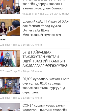
төслийн удирдах хорооны
ээлжит хуралдаан боллоо
2026 оны 7 сар 21 / 16 цаг 43 минут
Ерөнхий сайд Н.Учрал БНХАУ-
аас Монгол Улсад суугаа
Элчин сайд Шэнь
Миньжюанийг хүлээн авч
лзав
026 оны 7 сар 21 / 16 цаг 39 минут
БҮГД НАЙРАМДАХ
ТАЖИКИСТАН УЛСТАЙ
ЭДИЙН ЗАСГИЙН ХАМТЫН
АЖИЛЛАГААГ ӨРГӨЖҮҮЛНЭ
026 оны 7 сар 21 / 16 цаг 34 минут
26,992 суралцагч хотхоны бага
сургуульд, 8100 суралцагч
төрөлжсөн ахлах сургуульд
суралцана
026 оны 7 сар 21 / 13 цаг 43 минут
COP17 хурлын үеэрх замын
хөдөлгөөн, нийтийн тээврийн