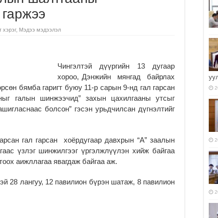
 гаржээ
 хэрэг
,
Мэдээ мэдээлэл
Чингэлтэй дүүргийн 13 дугаар
хороо, Дэнжийн мянгад байрлах
уу
рсөн бямба гаригт буюу 11-р сарын 9-нд гал гарсан
2
аныг галын шинжээчид” захын цахилгааны утсыг
шигласнаас болсон” гэсэн урьдчилсан дүгнэлтийг
гарсан гал гарсан хоёрдугаар давхрын “А” заалын
2
агаас үзлэг шинжилгээг үргэлжлүүлэн хийж байгаа
тоох аижллагаа явагдаж байгаа аж.
й 28 лангуу, 12 павилион бүрэн шатаж, 8 павилион
2