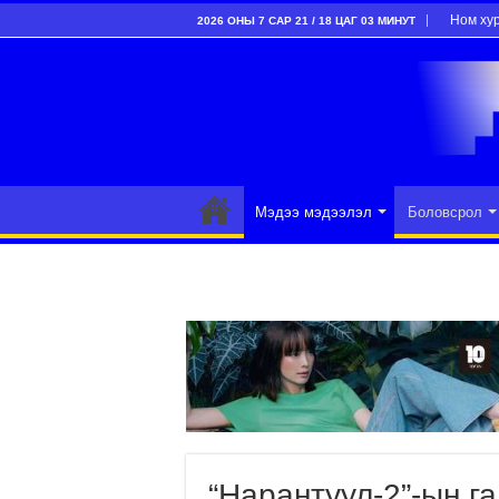
Ном ху
2026 ОНЫ 7 САР 21 / 18 ЦАГ 03 МИНУТ
Мэдээ мэдээлэл
Боловсрол
“Нарантуул-2”-ын г