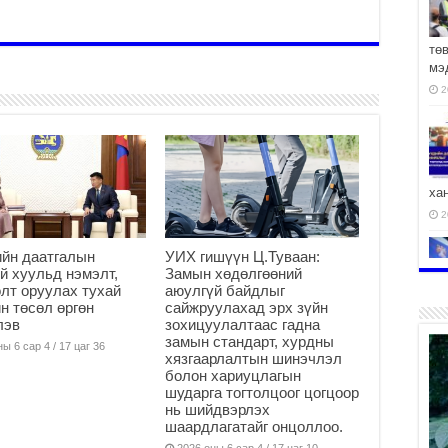
тө
мэ
2
ха
2
йн даатгалын
УИХ гишүүн Ц.Туваан:
й хуульд нэмэлт,
Замын хөдөлгөөний
лт оруулах тухай
аюулгүй байдлыг
н төсөл өргөн
сайжруулахад эрх зүйн
лэв
зохицуулалтаас гадна
2
замын стандарт, хурдны
ы 6 сар 4 / 17 цаг 36
хязгаарлалтын шинэчлэл
болон хариуцлагын
шударга тогтолцоог цогцоор
нь шийдвэрлэх
АЧ
шаардлагатайг онцоллоо.
2
2026 оны 6 сар 4 / 17 цаг 10