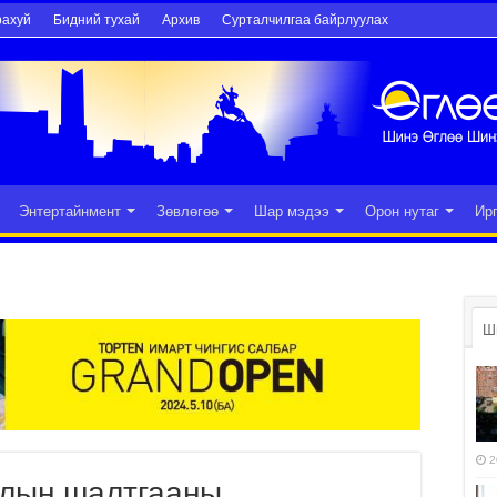
рахуй
Бидний тухай
Архив
Сурталчилгаа байрлуулах
Энтертайнмент
Зөвлөгөө
Шар мэдээ
Орон нутаг
Ир
Ш
2
алын шалтгааны