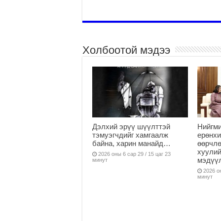
Холбоотой мэдээ
Дэлхий эрүү шүүлттэй
Нийгми
тэмуэгчдийг хамгаалж
ерөнхи
байна, харин манайд…
өөрчлө
хуулий
2026 оны 6 сар 29 / 15 цаг 23
мэдүү
минут
2026 он
минут