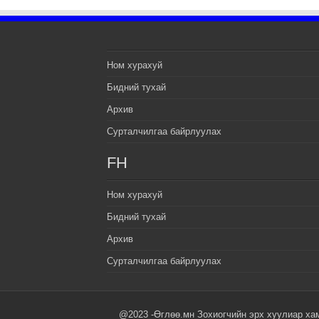
Ном хурахуй
Бидний тухай
Архив
Сурталчилгаа байрлуулах
FH
Ном хурахуй
Бидний тухай
Архив
Сурталчилгаа байрлуулах
@2023 -Өглөө.мн Зохиогчийн эрх хуулиар ха