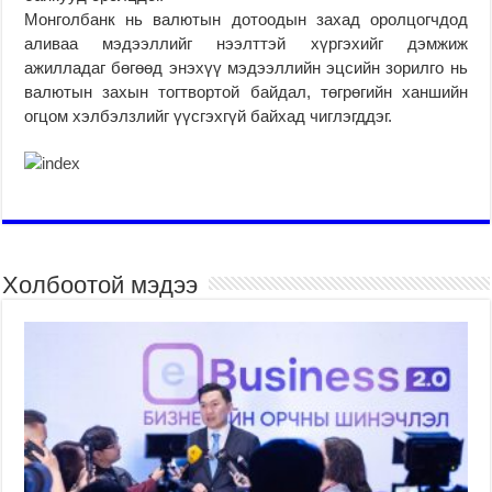
Монголбанк нь валютын дотоодын захад оролцогчдод
аливаа мэдээллийг нээлттэй хүргэхийг дэмжиж
ажилладаг бөгөөд энэхүү мэдээллийн эцсийн зорилго нь
валютын захын тогтвортой байдал, төгрөгийн ханшийн
огцом хэлбэлзлийг үүсгэхгүй байхад чиглэгддэг.
Холбоотой мэдээ