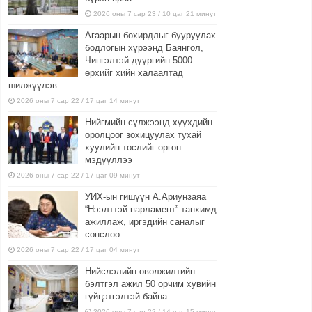
2026 оны 7 сар 23 / 10 цаг 21 минут
Агаарын бохирдлыг бууруулах
бодлогын хүрээнд Баянгол,
Чингэлтэй дүүргийн 5000
өрхийг хийн халаалтад
шилжүүлэв
2026 оны 7 сар 22 / 17 цаг 14 минут
Нийгмийн сүлжээнд хүүхдийн
оролцоог зохицуулах тухай
хуулийн төслийг өргөн
мэдүүллээ
2026 оны 7 сар 22 / 17 цаг 09 минут
УИХ-ын гишүүн А.Ариунзаяа
“Нээлттэй парламент” танхимд
ажиллаж, иргэдийн саналыг
сонслоо
2026 оны 7 сар 22 / 17 цаг 04 минут
Нийслэлийн өвөлжилтийн
бэлтгэл ажил 50 орчим хувийн
гүйцэтгэлтэй байна
2026 оны 7 сар 22 / 14 цаг 15 минут