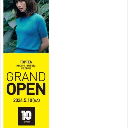
ирдэг цэг болгоно
2026 оны 7 сар 21 / 16 цаг 47 минут
Тусгай замын автобус /BRT/
төслийн удирдах хорооны
ээлжит хуралдаан боллоо
2026 оны 7 сар 21 / 16 цаг 43 минут
Ерөнхий сайд Н.Учрал БНХАУ-аас Монгол Улсад
суугаа Элчин сайд Шэнь Миньжюанийг хүлээн
авч уулзав
2026 оны 7 сар 21 / 16 цаг 39 минут
БҮГД НАЙРАМДАХ ТАЖИКИСТАН УЛСТАЙ
ЭДИЙН ЗАСГИЙН ХАМТЫН АЖИЛЛАГААГ
ӨРГӨЖҮҮЛНЭ
2026 оны 7 сар 21 / 16 цаг 34 минут
26,992 суралцагч хотхоны бага сургуульд, 8100
суралцагч төрөлжсөн ахлах сургуульд
суралцана
2026 оны 7 сар 21 / 13 цаг 43 минут
COP17 хурлын үеэрх замын хөдөлгөөн, нийтийн
тээврийн зохицуулалт, сургууль, цэцэрлэг, зах,