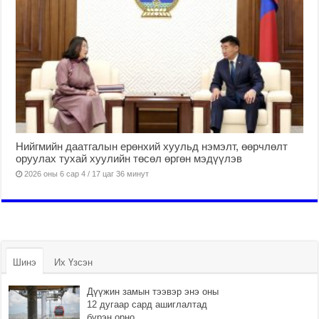
Нийгмийн даатгалын ерөнхий хуульд нэмэлт, өөрчлөлт
оруулах тухай хуулийн төсөл өргөн мэдүүлэв
2026 оны 6 сар 4 / 17 цаг 36 минут
Шинэ
Их Үзсэн
Дүүжин замын тээвэр энэ оны
12 дугаар сард ашиглалтад
бүрэн орно