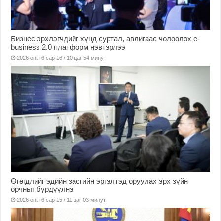
Бизнес эрхлэгчдийг хүнд суртал, авлигаас чөлөөлөх е-
business 2.0 платформ нэвтэрлээ
2026 оны 6 сар 16 / 10 цаг 54 минут
Өгөгдлийг эдийн засгийн эргэлтэд оруулах эрх зүйн
орчныг бүрдүүлнэ
2026 оны 6 сар 15 / 11 цаг 03 минут