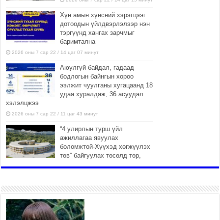
Хүн амын хүнсний хэрэгцээг
дотоодын үйлдвэрлэлээр нэн
тэргүүнд хангах зарчмыг
баримтална
2026 оны 7 сар 22 / 14 цаг 07 минут
Аюулгүй байдал, гадаад
бодлогын байнгын хороо
ээлжит чуулганы хугацаанд 18
удаа хуралдаж, 36 асуудал
хэлэлцжээ
2026 оны 7 сар 22 / 11 цаг 43 минут
“4 улирлын турш үйл
ажиллагаа явуулах
боломжтой-Хүүхэд хөгжүүлэх
төв” байгуулах төсөлд төр,
хувийн хэвшлийн түншлэлийн хүрээнд хамтран
ажиллахыг урьж байна
2026 оны 7 сар 22 / 9 цаг 28 минут
Б.Пүрэвдагва: “Урт цагаан”-ыг
залуучууд чөлөөт цагаа
өнгөрүүлдэг, жуулчид зорьж