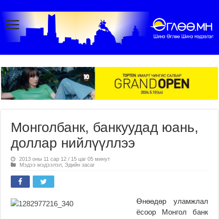
Монголбанк, банкуудад юань,
доллар нийлүүллээ
2013 оны 11 сар 12 / 15 цаг 05 минут
Мэдээ мэдээлэл
,
Эдийн засаг
Өнөөдөр уламжлал
ёсоор Монгол банк