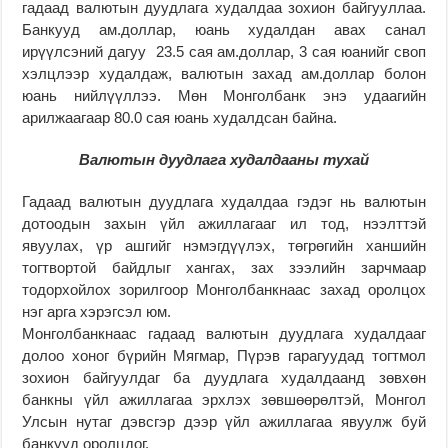
гадаад валютын дуудлага худалдаа зохион байгууллаа.
Банкууд ам.доллар, юань худалдан авах санал
ирүүлсэний дагуу 23.5 сая ам.доллар, 3 сая юанийг своп
хэлцлээр худалдаж, валютын захад ам.доллар болон
юань нийлүүллээ. Мөн Монголбанк энэ удаагийн
арилжаагаар 80.0 сая юань худалдсан байна.
Валютын дуудлага худалдааны тухай
Гадаад валютын дуудлага худалдаа гэдэг нь валютын
дотоодын захын үйл ажиллагааг ил тод, нээлттэй
явуулах, үр ашгийг нэмэгдүүлэх, төгрөгийн ханшийн
тогтвортой байдлыг хангах, зах зээлийн зарчмаар
тодорхойлох зорилгоор Монголбанкнаас захад оролцох
нэг арга хэрэгсэл юм.
Монголбанкнаас гадаад валютын дуудлага худалдааг
долоо хоног бүрийн Мягмар, Пүрэв гарагуудад тогтмол
зохион байгуулдаг ба дуудлага худалдаанд зөвхөн
банкны үйл ажиллагаа эрхлэх зөвшөөрөлтэй, Монгол
Улсын нутаг дэвсгэр дээр үйл ажиллагаа явуулж буй
банкууд оролцдог.