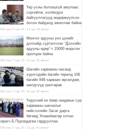
Үер усны болзошгүй аюулаас
сэргийлж, холбогдох
байгууллагууд өндөржүүлсэн
бэлэн байдалд ажиллаж байна
026 оны 7 сар 15 / 13 цаг 06 минут
Монгол адууны үнэ цэнийг
дэлхийд сурталчлах “Дэлхийн
адууны өдөр”-т 15000 морьтон
оролцож байна
026 оны 7 сар 15 / 11 цаг 51 минут
Шагайн харвааны насанд
хүрэгчдийн багийн төрөлд 106
багийн 848 харваач өрсөлдөж,
шилдгүүд шалгарав
026 оны 7 сар 15 / 11 цаг 45 минут
Үндэсний их баяр наадмын сур
харвааны шагналыг
нийслэлийн Засаг дарга
бөгөөд Улаанбаатар хотын
хирагч Б.Пүрэвдагва гардууллаа
026 оны 7 сар 15 / 11 цаг 41 минут