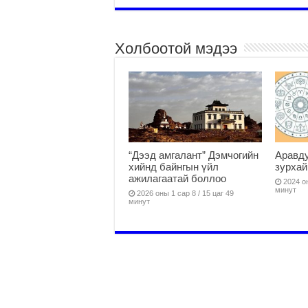
Холбоотой мэдээ
“Дээд амгалант” Дэмчогийн
Аравду
хийнд байнгын үйл
зурхай
ажилагаатай боллоо
2024 он
минут
2026 оны 1 сар 8 / 15 цаг 49
минут