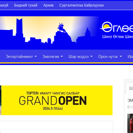
рахуй
Бидний тухай
Архив
Сурталчилгаа байрлуулах
Энтертайнмент
Зөвлөгөө
Шар мэдээ
Орон нутаг
Ир
Ш
ЭМ
2
р