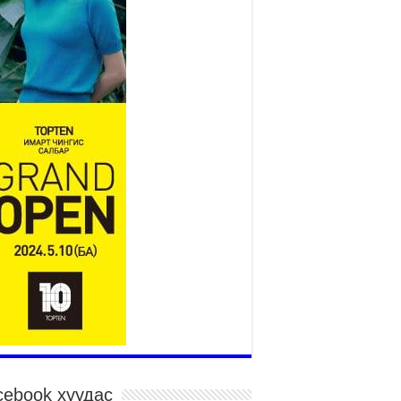
2026 оны 7 сар 15 / 11 цаг 14 минут
р усны аюулаас сэргийлж, нийслэлийн Онцгой
йдлын газрын 162 алба хаагч үүрэг гүйцэтгэж
йна
026 оны 7 сар 15 / 11 цаг 07 минут
дэсний их сурын харваанд 850 харваач цэц
ргэнээ сорьж байна
026 оны 7 сар 15 / 11 цаг 03 минут
в цэнгэлдэхийн эргэн тойронд
026 оны 7 сар 15 / 10 цаг 58 минут
дэсний их баяр наадмын шагайн харваа
санд хүрэгчдийн багийн харваагаар
гэлжилж байна
026 оны 7 сар 15 / 10 цаг 52 минут
дэсний их баяр наадмын хүчит бөхийн
рилдаан эхэллээ
026 оны 7 сар 15 / 10 цаг 46 минут
дэсний хувцасны өдрийг тохиолдуулан
cebook хуудас