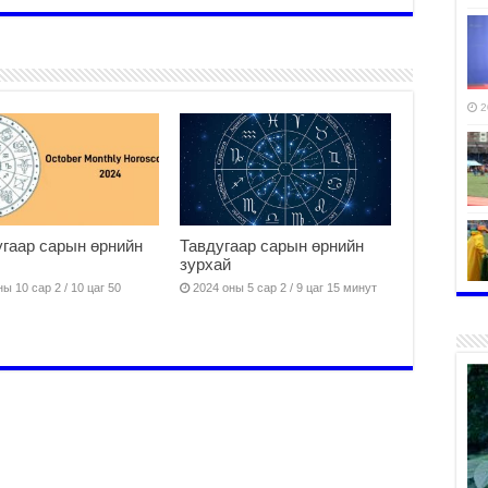
2
гаар сарын өрнийн
Тавдугаар сарын өрнийн
зурхай
ы 10 сар 2 / 10 цаг 50
2024 оны 5 сар 2 / 9 цаг 15 минут
2
2