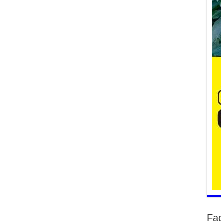
Үе
ба
ба
2
Үн
мэ
2
Тө
2
Үн
на
үр
2
Үн
ба
2
Үн
Fa