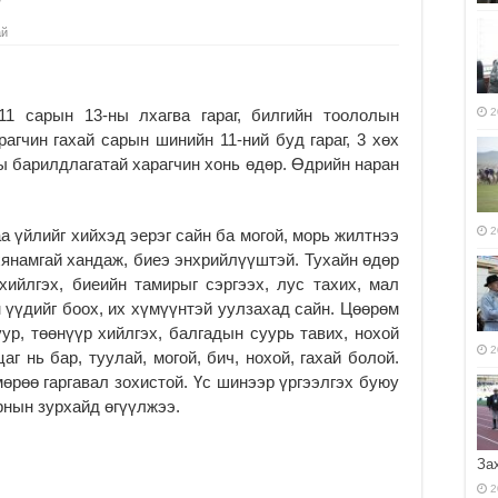
ай
1 сарын 13-ны лхагва гараг, билгийн тоололын
2
рагчин гахай сарын шинийн 11-ний буд гараг, 3 хөх
ны барилдлагатай харагчин хонь өдөр. Өдрийн наран
2
а үйлийг хийхэд эерэг сайн ба могой, морь жилтнээ
хянамгай хандаж, биеэ энхрийлүүштэй. Тухайн өдөр
хийлгэх, биеийн тамирыг сэргээх, лус тахих, мал
н үүдийг боох, их хүмүүнтэй уулзахад сайн. Цөөрөм
уур, төөнүүр хийлгэх, балгадын суурь тавих, нохой
2
г нь бар, туулай, могой, бич, нохой, гахай болой.
мөрөө гаргавал зохистой. Үс шинээр үргээлгэх буюу
рнын зурхайд өгүүлжээ.
За
2