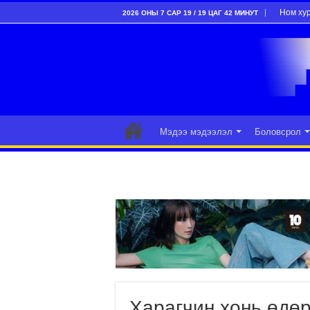
Ном ху
2026 ОНЫ 7 САР 19 / 19 ЦАГ 42 МИНУТ
Мэдээ мэдээлэл
Боловсрол
Харагчин хонь өдө