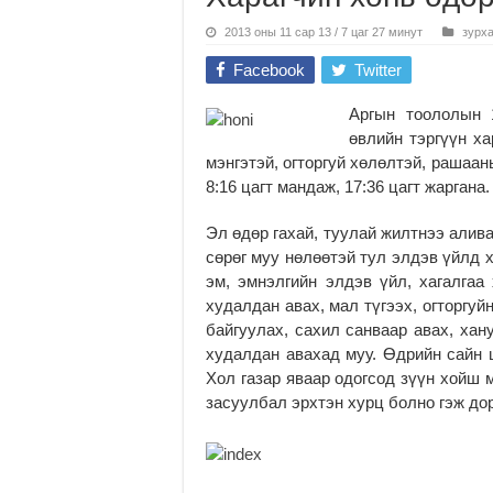
2013 оны 11 сар 13 / 7 цаг 27 минут
зурх
Facebook
Twitter
Аргын тоололын 1
өвлийн тэргүүн ха
мэнгэтэй, огторгуй хөлөлтэй, рашаа
8:16 цагт мандаж, 17:36 цагт жаргана.
Эл өдөр гахай, туулай жилтнээ алива
сөрөг муу нөлөөтэй тул элдэв үйлд 
эм, эмнэлгийн элдэв үйл, хагалгаа 
худалдан авах, мал түгээх, огторгуй
байгуулах, сахил санваар авах, хан
худалдан авахад муу. Өдрийн сайн ца
Хол газар яваар одогсод зүүн хойш 
засуулбал эрхтэн хурц болно гэж до