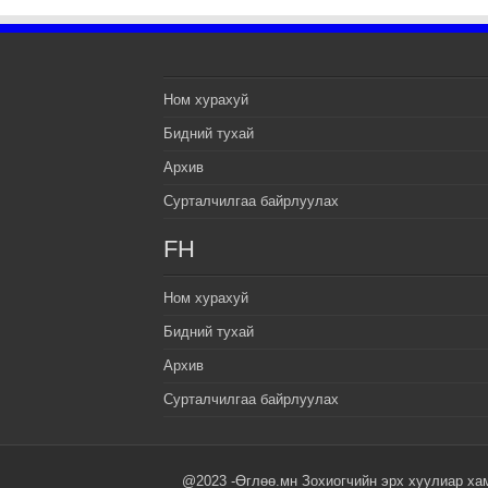
Ном хурахуй
Бидний тухай
Архив
Сурталчилгаа байрлуулах
FH
Ном хурахуй
Бидний тухай
Архив
Сурталчилгаа байрлуулах
@2023 -Өглөө.мн Зохиогчийн эрх хуулиар ха