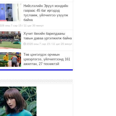
Нийслэлийн Эрүүл мэндийн
газраас 45 баг иргэдэд
тусламж, үйлчилгээ үзүүлж
байна
026 оны 7 сар 15 / 11 цаг 30 минут
Хүчит бөхийн барилдааны
тавын даваа үргэлжилж байна
2026 оны 7 сар 15 / 11 цаг 26 минут
Төв цэнгэлдэх орчмын
цэвэрлэгээ, үйлчилгээнд 161
ажилтан, 27 техниктэй
ажиллаж байна
026 оны 7 сар 15 / 11 цаг 22 минут
Наадмын амралтын өдрүүдэд
нийслэлийн эрүүл мэндийн
байгууллагууд дараах
хуваарийн дагуу ажиллана
026 оны 7 сар 15 / 11 цаг 18 минут
Үндэсний их баяр наадам
эхэллээ