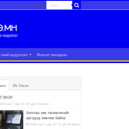
гэний мэдээлэл
Монгол бахархал
инэ
Их Үзсэн
ГЭНЭЛ
026 оны 7 сар 19 / 15 цаг 15 минут
Аяллаа зөв төлөвлөхийг
иргэдэд зөвлөж байна
2026 оны 7 сар 16 / 11 цаг 50 минут