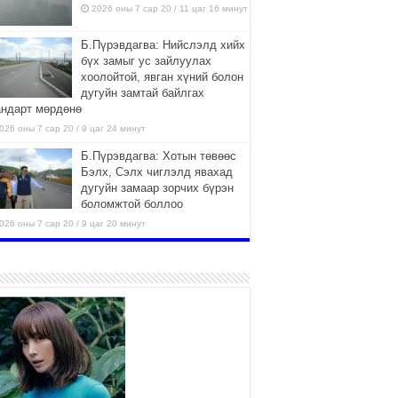
2026 оны 7 сар 20 / 11 цаг 16 минут
Б.Пүрэвдагва: Нийслэлд хийх
бүх замыг ус зайлуулах
хоолойтой, явган хүний болон
дугуйн замтай байлгах
андарт мөрдөнө
026 оны 7 сар 20 / 9 цаг 24 минут
Б.Пүрэвдагва: Хотын төвөөс
Бэлх, Сэлх чиглэлд явахад
дугуйн замаар зорчих бүрэн
боломжтой боллоо
026 оны 7 сар 20 / 9 цаг 20 минут
Хан-Уул дүүрэг, Чингисийн
өргөн чөлөөний ус зайлуулах
шугам хоолойн ажил 80
хувьтай үргэлжилж байна
026 оны 7 сар 20 / 9 цаг 14 минут
Усархаг аадар бороо орж
байгаа тул аюулгүй байдлаа
хангаж, үер усны аюулаас
сэрэмжлэхийг нийслэлийн