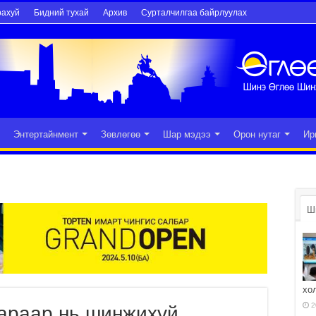
рахуй
Бидний тухай
Архив
Сурталчилгаа байрлуулах
Энтертайнмент
Зөвлөгөө
Шар мэдээ
Орон нутаг
Ир
Ш
хо
2
сараар нь шинжихүй