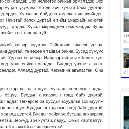
чихсон байдаг. Эрх чөлөөтэй байхыг эрмэлздэг. Эрх
ргүүцэл үзүүлнэ. Ер нь эрч хүчтэй байх дуртай.
д ордог. Уурласан байдлаа амархан илэрхийлдэг.
г. Найзтай болох дуртай ч тийм амархайн найзтай
рүүд талдаа. Хүсэл мөрөөдлөө олж чаддаг. Зугаа
рнийгээ огт гаргадаггүй.
ст
2
имхий, хашир, нууцлаг. Байгалиас заяасан үнэнч,
ланд дуртай, та өөрөө ч тайван байна. Бусад хүмүүс
тай. Уурлах нь ховор. Найдвартай итгэж болох хүн.
гаад маш сайхан ханддаг. Бусдад үнэлгээ өгөгч,
сөөлдөг. Аялалд дуртай. Хөгжмийн авъяастай. Онц
2
вэр гаргах нь хэцүү. Бусдад нөлөөлж чаддаг.
ь хэцүү. Бусдын анхаарлын төвд байх дуртай,
өж чаддаг. Нөхөрсөг ба бусдыг асуудлыг зохицуулж
2
рах нь хэцүү. Бусдын анхаарлын төвд байх дуртай.
л явдалд дуртай. Бусдыг хайрлаж бусдад анхаарлаа
элтэй. Зөрүүд, эрч хүчтэй, яаруу. Юмыг мартдаггүй,
Толгой цээжний өвчин ороомтгой.