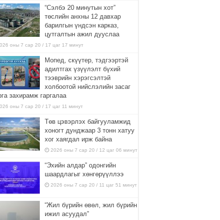
“Сэлбэ 20 минутын хот”
төслийн анхны 12 давхар
барилгын үндсэн карказ,
цутгалтын ажил дууслаа
026 оны 7 сар 20 / 17 цаг 17 минут
Мопед, скүүтер, тэдгээртэй
адилтгах үзүүлэлт бүхий
тээврийн хэрэгсэлтэй
холбоотой нийслэлийн засаг
рга захирамж гаргалаа
026 оны 7 сар 20 / 17 цаг 11 минут
Төв цэвэрлэх байгууламжид
хоногт дунджаар 3 тонн хатуу
хог хаягдал ирж байна
2026 оны 7 сар 20 / 12 цаг 06 минут
“Эхийн алдар” одонгийн
шаардлагыг хөнгөрүүллээ
2026 оны 7 сар 20 / 11 цаг 51 минут
“Жил бүрийн өвөл, жил бүрийн
ижил асуудал”