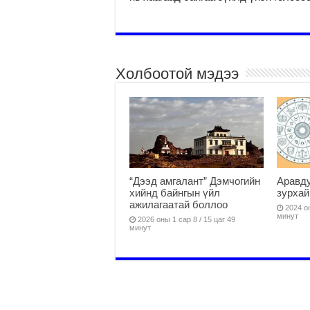
Холбоотой мэдээ
“Дээд амгалант” Дэмчогийн
Аравду
хийнд байнгын үйл
зурхай
ажилагаатай боллоо
2024 он
минут
2026 оны 1 сар 8 / 15 цаг 49
минут