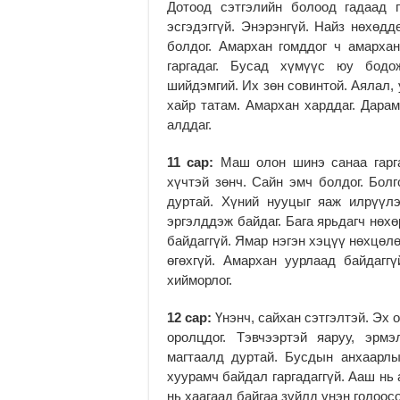
Дотоод сэтгэлийн болоод гадаад 
эсгэдэггүй. Энэрэнгүй. Найз нөхөдд
болдог. Амархан гомддог ч амархан
гаргадаг. Бусад хүмүүс юу бодож
шийдэмгий. Их зөн совинтой. Аялал, 
хайр татам. Амархан харддаг. Дарам
алддаг.
11 сар:
Маш олон шинэ санаа гаргад
хүчтэй зөнч. Сайн эмч болдог. Болг
дуртай. Хүний нууцыг яаж илрүүлэ
эргэлддэж байдаг. Бага ярьдагч нөхө
байдаггүй. Ямар нэгэн хэцүү нөхцөлө
өгөхгүй. Амархан уурлаад байдагг
хийморлог.
12 сар:
Үнэнч, сайхан сэтгэлтэй. Эх 
оролцдог. Тэвчээртэй яаруу, эрмэ
магтаалд дуртай. Бусдын анхаарлы
хуурамч байдал гаргадаггүй. Ааш нь 
нь хаагаад байгаа зүйлд үнэн голоос