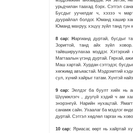
урьдчилан таахад бэрх. Сэтгэл сана
Бусдыг уучилдаг ч, хэзээ ч март
дуурайлал болдог. Юманд хашир хан
Юманд махруу, хэцүү зүйл танд тун х
8 сар: Н
аргианд дуртай, бусдыг та
Зоригтой, танд айх зүйл ховор
тайвшируулахаа мэддэг. Хэтэрхий с
Магтаалын үгэнд дуртай. Гярхай, аж
Маш хартай. Хурдан сэтгэдэг, бусдыг
хөгжимд авъяастай. Мэдрэмтгий хэдий
сул, хүний хайрыг татам. Хүнтэй най
9 сар:
Эелдэг ба буулт хийх нь а
Шүүмжлэгч , дуугүй хэдий ч ам хал
энэрэнгүй. Нарийн нухацтай. Ямаг
санамж сайн. Ухаалаг ба мэдлэг өндө
дуртай. Сэтгэл хөдлөл гаргах нь хов
10 сар:
Яриасаг, өөрт нь хайртай хү