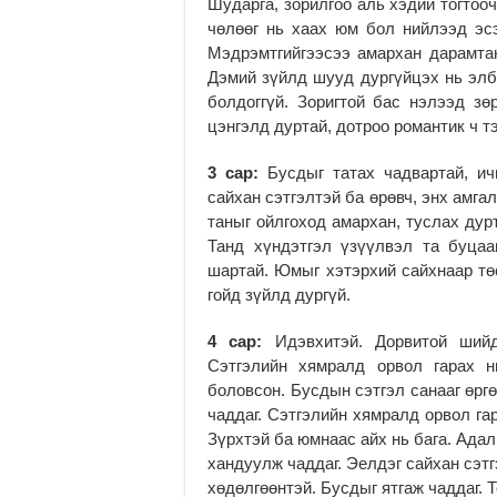
Шударга, зорилгоо аль хэдий тогтоо
чөлөөг нь хаах юм бол нийлээд эсэ
Мэдрэмтгийгээсээ амархан дарамтан
Дэмий зүйлд шууд дургүйцэх нь элбэ
болдоггүй. Зоригтой бас нэлээд зө
цэнгэлд дуртай, дотроо романтик ч тэ
3 сар:
Бусдыг татах чадвартай, ич
сайхан сэтгэлтэй ба өрөвч, энх амга
таныг ойлгоход амархан, туслах дур
Танд хүндэтгэл үзүүлвэл та буцаа
шартай. Юмыг хэтэрхий сайхнаар тө
гойд зүйлд дургүй.
4 сар:
Идэвхитэй. Дорвитой шийд
Сэтгэлийн хямралд орвол гарах н
боловсон. Бусдын сэтгэл санааг өрг
чаддаг. Сэтгэлийн хямралд орвол га
Зүрхтэй ба юмнаас айх нь бага. Ада
хандуулж чаддаг. Эелдэг сайхан сэтг
хөдөлгөөнтэй. Бусдыг ятгаж чаддаг. 