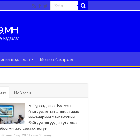
гэний мэдээлэл
Монгол бахархал
инэ
Их Үзсэн
Б.Пүрэвдагва: Бүтээн
байгуулалтын аливаа ажил
инженерийн хангамжийн
байгууллагуудын уялдаа
лбоогүйгээс саатах ёсгүй
026 оны 7 сар 20 / 17 цаг 21 минут