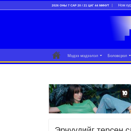
Ном ху
2026 ОНЫ 7 САР 20 / 21 ЦАГ 44 МИНУТ
Мэдээ мэдээлэл
Боловсрол
Эрчүүдийг төрсөн 