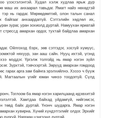
гоо үзэсгэлэнтэй. Худал хэлж худлаа ярьж дүр
2
өө маш их анхаарал тавьдаг. Ямагт найз нөхөдтэй
Үе
 тэр нь гардаг. Мөрөөдөмтгий, олон талын санал
ба
 байгааг анхаардаггүй. Сэтгэлийн хөдлөл их,
ба
уран зураг, уран зохиолд дуртай. Намуухан яриатай
2
т стрессд амархан ордог, тухтай байдлаа амархан
Үн
мэ
2
аг. Ойлгоход бэрх, зөв сэтгэдэг, хосгүй хүмүүс,
Тө
оомжтой няхуур, зан ааш сайн. Нууц ихтэй, үгэнд
хээ мэддэг. Үргэлж толгойд нь ямар нэгэн зүйл
2
рсөг. Зүрхтэй, тэвчээртэй. Зөрүүд амархан гомдоод
Үн
өс гарах арга зам байнга эрэлхийлнэ. Хэзээ ч бууж
на
үй. Магтаалын үгийг юман чинээ тоодоггүй. Сүлд
үр
2
Үн
оронч. Тоглоом ба ямар нэгэн харилцаанд идэвхитэй
ба
лзлэлтэй. Хамтдаа байхад уйдамгүй, нийгэмсэг,
2
н төвд байх дуртай. Үнэнч шударга. Ямар нэгэн
Үн
амархан хувирна. Хүний хүндэтгэлийг олдог. Эрхийг
“Д
оо дургүй. Наргиан цэнгээнд дуртай.