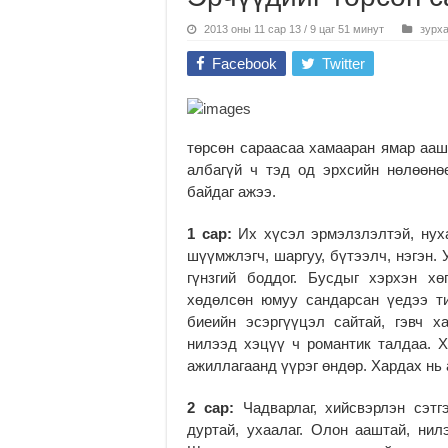
2013 оны 11 сар 13 / 9 цаг 51 минут
зурх
Facebook
Twitter
төрсөн сараасаа хамааран ямар ааш
албагүй ч тэд од эрхсийн нөлөөн
байдаг ажээ.
1 сар:
Их хүсэл эрмэлзлэлтэй, нух
шүүмжлэгч, шаргуу, бүтээлч, нэгэн.
гүнзгий боддог. Бусдыг хэрхэн х
хөдөлсөн юмуу сандарсан үедээ т
биеийн эсэргүүцэл сайтай, гэвч х
нилээд хэцүү ч романтик талдаа. Х
ажиллагаанд үүрэг өндөр. Хардах нь
2 сар:
Чадварлаг, хийсвэрлэн сэт
дуртай, ухаалаг. Олон ааштай, нил