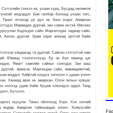
Он
. Сэтгэлийн тэнхээ их, ухаан хурц. Бусдад нөлөөлж
2
үнзгий мэдэрдэг. Бие галбир болоод ухаан төгс,
31
. Таныг ятгахад үр дүн нь бага олдог. Амархан
үе
этгэдэг. Мөрөөдөх дуртай, зөн совин ихтэй. Өвчлөл
ба
г ургуулан бодохдоо сайн. Маргаллдах чадвар сайн.
2
й. Аялах дуртай. Урам зориг өгөхөд эрчтэй байж
Ая
2
тгэлээр хандахад та дуртай. Сайхан сэтгэлтэй нам
Үе
хо
нтай. Юманд тээнэгэлзүүр. Ер нь бол юманд цаг
ба
ондоо. Ямагт хамгийн сайныг сонгодог. Зан ааш
2
 дуртай, яриасаг. Маргахдаа сайн, мөрөөдөмтгий,
ахаа мэддэг. Хайртай хүндээ хичнээн ч удаан үнэнч
Мо
“Д
рхан. Ханиад авах нь амархан. Олон янзын хувцас
ба
ээ нэлээд удаж байж буцаж хэвэндээ ордог. Танд
2
рэгч, бүтээлч.
Ша
эрнээ нууцлаг. Таныг ойлгоход бэрх. Хэн нэгний
тө
ши
д өндөр. Амархан тайвширдаг, үнэнч. Хүмүүсийн
Fa
хөрсөг. Сэтгэлийн хөдлөл ихтэй. Олон ааш гаргаж
2