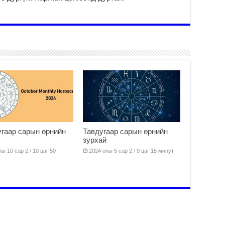
2
МО
БА
НА
ДЭ
2
МО
БҮ
ЕР
2
ТӨ
ЦЭ
гаар сарын өрнийн
Тавдугаар сарын өрнийн
2
зурхай
ы 10 сар 2 / 10 цаг 50
2024 оны 5 сар 2 / 9 цаг 15 минут