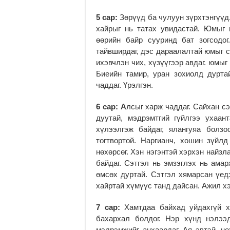
5 сар:
Зөрүүд ба чулуун зүрхтэнгүүд
хайрыг нь татах увидастай. Юмыг г
өөрийн байр сууринд бат зогсодог
тайвширдаг, дэс дараалалтай юмыг с
ихэвчлэн чих, хүзүүгээр авдаг. юмы
Биеийн тамир, уран зохиолд дурта
чаддаг. Үрэлгэн.
6 сар: А
лсыг харж чаддаг. Сайхан сэ
дуутай, мэдрэмтгий гүйлгээ ухаа
хүлээлгэж байдаг, ялангуяа болзо
тогтвортой. Наргианч, хошин зүйлд
нөхөрсөг. Хэн нэгэнтэй хэрхэн найзл
байдаг. Сэтгэл нь эмзэглэх нь ама
өмсөх дуртай. Сэтгэл хямарсан үед
хайртай хүмүүс танд дайсан. Ажил хэ
7 сар:
Хамтдаа байхад уйдахгүй х
бахархал болдог. Нэр хүнд нэлээ
мэдрэмжийг анхаардаг. Ая эвтэй, нө