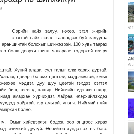
ай
2
Өөрийн найз залуу, нөхөр, эгэл жирийн
эрэгтэй найз эсвэл таалагдаж буй залуугаа
 араншинтай болохыг шинжээрэй. 100 хувь таарах
өөсө болж доорхи шинж чанараас тодорхой илэрч
да
2
ацтай. Хүний алдаа, сул талыг олж харах дуртай,
 Ухаалаг, цэвэрч ба эмх цэгцтэй, мэдрэмжтэй, юмыг
өгжөөхөө мэддэг, дуу шуу цөөтэй гэхдээ сэтгэл
ийм биш, нэлээд хашир. Нийгмийн идэвхи өндөр,
аниад амархан хүрчихдэг. Хайраа илэрхийлэхдээ
үүхдэд хайртай, гэр амьтай, үнэнч. Нийгмийн үйл
 амархан болно.
гэгч. Юмыг хийсвэрлэн бодож, өөр өнцгөөс харах
ээд ичимхий дуугүй. Өөрийгөө хүндэтгэх нь бага.