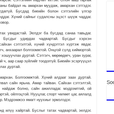
аны байдал нь амархан муудаж, амархан сэтгэдэг.
Үн
даггүй. Бусдад биеийн болон сэтгэлийн үлгэр
ша
Ул
ддаг. Хүний сайныг судалсны эцэст шүүж чаддаг.
га
овор.
2
тах увидастай. Эелдэг ба бусдад санаа тавьдаг.
Ни
. Бусдыг удирдах чадвартай. Бусдыг хэрхэн
ир
айхан сэтгэлтэй, хүний хүндэтгэл хүртэж явдаг.
2
игч, анхаарал болгоомжтой. Онцгой сүлд хиймортой.
Хү
 хошуучлах дуртай. Сэтгэгч, мөрөөдөгч, уран зураг,
үр
 ч, аар саар зүйлийг тоодоггүй. Биеийн эсэргүүцэл
2
злах дуртай.
Тө
16
мархан. Болгоомжтой. Хүний алдааг заах дуртай.
2
Soc
вал сайн ярьна. Амар тайван. Сайхан сэтгэлтэй,
т найдаж болно, сайн ажилладаг. мэдрэмтгий, ой
На
мэ
ртэй, ойлгоцтой. Нууцлаг, спорт чөлөөт цаг, аялалд
аж
ор. Мэдрэмжээ ямагт нуухиыг эрмэлздэг.
2
нд илүү хайртай. Буслыг татах чадвартай, эелдэг.
Үн