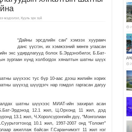
айна
ээ мэдээлэл
,
Хууль эрх зүй
2
“Дайны эрсдлийн сан” хэмээх хуурамч
данс үүсгэн, их хэмжээний мөнгө угаасан
ийн экс удирдлагууд болох Б.Эрдэнэбилэг, Б.Бат-
да
рын зургаан хүнд холбогдох хяналтын шатны шүүх
2
шатны шүүхээс тус бүр 10-аас дээш жилийн хорих
атны шүүхэд шүүгдэгч нар гомдол гаргасан дагуу
аалдах шатны шүүхээс МИАТ-ийн захирал асан
Б.Бат-Эрдэнэд 12.1 жил, Ц.Орхонд 11 жил, дэд
рэнд 13.1 жил, Ч.Хоролсүрэнгийн дүү, “Монголиан
.Суурьтогтоход 10.1 жил, 1997-2007 онд “Голомт”
рлаар ажиллаж байсан Г.Саранчимэгт 11 жил нэг