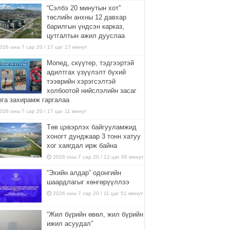
“Сэлбэ 20 минутын хот”
төслийн анхны 12 давхар
барилгын үндсэн карказ,
цутгалтын ажил дууслаа
026 оны 7 сар 20 / 17 цаг 17 минут
Мопед, скүүтер, тэдгээртэй
адилтгах үзүүлэлт бүхий
тээврийн хэрэгсэлтэй
холбоотой нийслэлийн засаг
рга захирамж гаргалаа
026 оны 7 сар 20 / 17 цаг 11 минут
Төв цэвэрлэх байгууламжид
хоногт дунджаар 3 тонн хатуу
хог хаягдал ирж байна
2026 оны 7 сар 20 / 12 цаг 06 минут
“Эхийн алдар” одонгийн
шаардлагыг хөнгөрүүллээ
2026 оны 7 сар 20 / 11 цаг 51 минут
“Жил бүрийн өвөл, жил бүрийн
ижил асуудал”