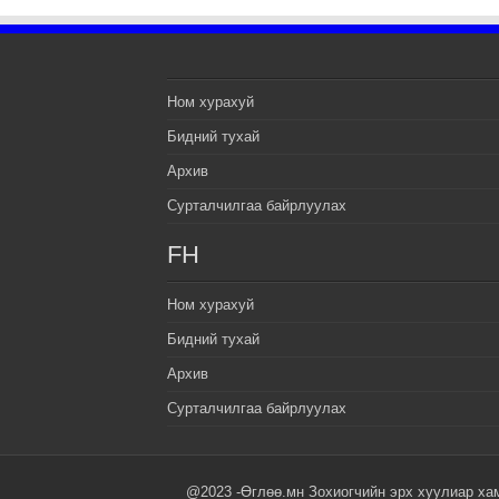
Ном хурахуй
Бидний тухай
Архив
Сурталчилгаа байрлуулах
FH
Ном хурахуй
Бидний тухай
Архив
Сурталчилгаа байрлуулах
@2023 -Өглөө.мн Зохиогчийн эрх хуулиар ха