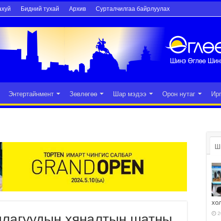
ахуй
Бидний тухай
Архив
Сурталчилгаа байрлуулах
Энтертайнмент
Зөвлөгөө
Шар мэдээ
Орон нутаг
Ир
Ш
хо
2
длагуудын хяналтын шатны