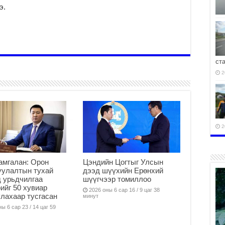
э.
ст
2
2
амгалан: Орон
Цэндийн Цогтыг Улсын
уулалтын тухай
дээд шүүхийн Ерөнхий
 урьдчилгаа
шүүгчээр томиллоо
2
ийг 50 хувиар
2026 оны 6 сар 16 / 9 цаг 38
лахаар тусгасан
минут
ы 6 сар 23 / 14 цаг 59