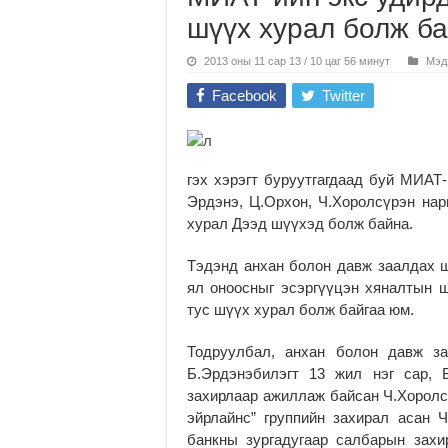
шүүх хурал болж б
2013 оны 11 сар 13 / 10 цаг 56 минут
Мэд
Facebook
Twitter
гэх хэрэгт буруутгагдаад буй МИАТ-
Эрдэнэ, Ц.Орхон, Ч.Хоролсүрэн на
хурал Дээд шүүхэд болж байна.
Тэдэнд анхан болон давж заалдах 
ял оноосныг эсэргүүцэн хяналтын ш
тус шүүх хурал болж байгаа юм.
Тодруулбал, анхан болон давж з
Б.Эрдэнэбилэгт 13 жил нэг сар, 
захирлаар ажиллаж байсан Ч.Хоролсү
эйрлайнс” группийн захирал асан Ч
банкны зургадугаар салбарын захи