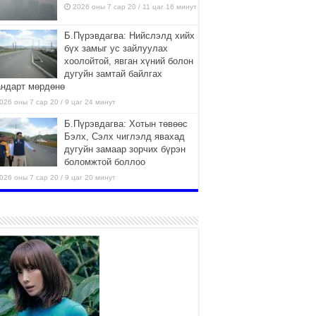
2026 оны 7 сар 20 / 11 цаг 16 минут
Б.Пүрэвдагва: Нийслэлд хийх
бүх замыг ус зайлуулах
хоолойтой, явган хүний болон
дугуйн замтай байлгах
андарт мөрдөнө
026 оны 7 сар 20 / 9 цаг 24 минут
Б.Пүрэвдагва: Хотын төвөөс
Бэлх, Сэлх чиглэлд явахад
дугуйн замаар зорчих бүрэн
боломжтой боллоо
026 оны 7 сар 20 / 9 цаг 20 минут
Хан-Уул дүүрэг, Чингисийн
өргөн чөлөөний ус зайлуулах
шугам хоолойн ажил 80
хувьтай үргэлжилж байна
026 оны 7 сар 20 / 9 цаг 14 минут
Усархаг аадар бороо орж
байгаа тул аюулгүй байдлаа
хангаж, үер усны аюулаас
сэрэмжлэхийг нийслэлийн