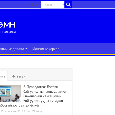
гэний мэдээлэл
Монгол бахархал
инэ
Их Үзсэн
Б.Пүрэвдагва: Бүтээн
байгуулалтын аливаа ажил
инженерийн хангамжийн
байгууллагуудын уялдаа
лбоогүйгээс саатах ёсгүй
026 оны 7 сар 20 / 17 цаг 21 минут