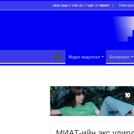
Ном хур
2026 ОНЫ 7 САР 21 / 7 ЦАГ 17 МИНУТ
Мэдээ мэдээлэл
Боловсрол
МИАТ-ийн экс удир