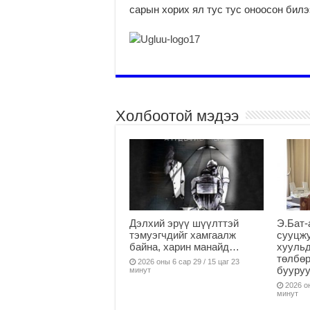
сарын хорих ял тус тус оноосон билэ
Холбоотой мэдээ
Дэлхий эрүү шүүлттэй
Э.Бат-
тэмуэгчдийг хамгаалж
сууцж
байна, харин манайд…
хуульд
төлбөр
2026 оны 6 сар 29 / 15 цаг 23
бууруу
минут
2026 он
минут