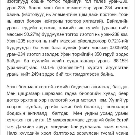
изотопууд оршин тогтох төдийгүй гол төлөв уран-238,
уран-235, болон маш бага хэмжээгээр уран-234 изотоп
байна. (изотопууд нь элементийн цөм дахь протоны тоон
нь ижил боловч нейтроны тоогоор ялгаатай). Байгалийн
ураны ердийн дээжид, хамгийн их хувийг (ураны нийт
массын 99.27%) бүрдүүлэн тогтох изотоп нь уран-238 юм.
Уран-235 изотоп нь нийт массын ойролцоогоор 0.72%-ийг
бүрдүүлдэг ба маш бага хувийг (нийт массын 0.0055%)
уран-234 изотоп эзэлдэг. Уран торийгийн 350 гаруй эрдэс
байдаг ба сүүлийн үеийн судалгаагаар ураны 88.15%
(уранинит)-аас 0.01% (stornesite-Y) хүртэл агуулгатай
ураны нийт 249н эрдэс бий гэж тэмдэглэсэн байна.
Уран бол маш хортой химийн бодисын ангилалд багтдаг.
Мөн цацрагаар шарахаас гадна биологийн хувьд бөөр
дотор эрхтэнд хор нөлөөтэй хүнд металл юм. Хүний үр
хөврөл зулбах, ургийн гажиг бий болоход нөлөөлдөг
бодисын ангилалд багтдаг. Мөн ундны усанд ураны
хэмжээг нэг литрт 15 микрограммаас дээшгүй байх ёстой
гэж Дэлхийн эрүүл мэндийн байгууллагаас зааж өгчээ.
Нялх хүүхдийн хоол бэлтгэхэд зориулсан тусгай усанд