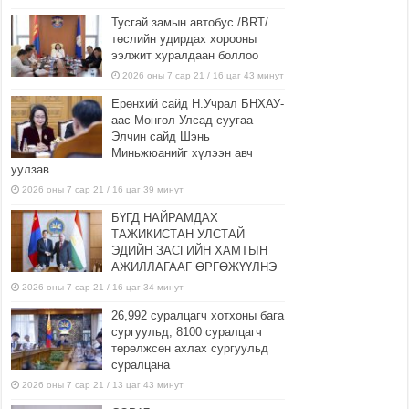
Тусгай замын автобус /BRT/
төслийн удирдах хорооны
ээлжит хуралдаан боллоо
2026 оны 7 сар 21 / 16 цаг 43 минут
Ерөнхий сайд Н.Учрал БНХАУ-
аас Монгол Улсад суугаа
Элчин сайд Шэнь
Миньжюанийг хүлээн авч
уулзав
2026 оны 7 сар 21 / 16 цаг 39 минут
БҮГД НАЙРАМДАХ
ТАЖИКИСТАН УЛСТАЙ
ЭДИЙН ЗАСГИЙН ХАМТЫН
АЖИЛЛАГААГ ӨРГӨЖҮҮЛНЭ
2026 оны 7 сар 21 / 16 цаг 34 минут
26,992 суралцагч хотхоны бага
сургуульд, 8100 суралцагч
төрөлжсөн ахлах сургуульд
суралцана
2026 оны 7 сар 21 / 13 цаг 43 минут