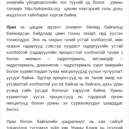
энергийн үйлдвэрлэлийн гол түүхий эд болох ураны
талаарх
http://wikipedia.org
цахим нэвтэрхий толь дэхь
мэдээлэл тайлбарыг хүргэж байна.
Уран
нь цацраг идэвхт элемент бөгөөд байгальд
баяжигдсан байдлаар цөөн тооны газарт орд үүсгэн
тохиолддог. Энэ нь газрын гүний устай холбоотой, мөн
газрын гадаргууд сэвсгэр хурдаст гадаргуугийн устай
холбоотой (гадаргуугийн процесстой холбоотой тунаж )
болон магмын – гидротермаль, метаморф –
гидротермаль, диагенетик – гидротермаль зэрэг зөөврийн
болон хуримтлагдан тунах нөхцөлүүдэд уулын чулуулагт
үүсдэг байна. Эдгээр процессууд нь их төлөв ямар нэг
уусмалтай холбоотой үүсэж байгаа нь байгаль дахь уран
усанд сайн уусдаг болохыг харуулж байна. Ураны
хуримтлал үүсэх процессууд нь тодорхой орчин
нөхцөлүүд болон ураны эх сурвалжуудыг шаарддаг
билээ.
Уран болон байгалийн цацрагжилт нь хаа сайгүй
тохиолдох түгээмэл зүйл юм. Ураны Кларк нь (дэлхий