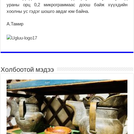
ураны орц 0,2 микрограммаас доош байж хүүхдийн
хоолны ус гэдэг шошго авдаг юм байна.
А.Тамир
Холбоотой мэдээ