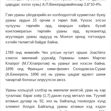
царцдас эзлэх хувь) А.П.Виноградовийнхаар 2,6*10-4%.
Гэвч ураны үйлдвэрийн ач холбогдолтой хуримтлал буюу
ураны ордын 15 орчим л төрөл бий. Үүнээс элсэн
чулууны төрлийн орд, кварцын хайрга бүхий
конгломератын төрлийн ураны орд, вулканитад
агуулагдах ураны ордууд нь Монгол оронд тогтоогдох
хэтийн төлөвтэй байдаг байна.
1789 онд өнөөгийн Чех улсын нутагт орших Joachims
хэмээх мөнгөний уурхайд Германы химич Мартин
Клапрот (М.Г.Клапротом) нь ураныг анх нээсэн байна.
1896 онд Францын хими-физикч Склодовска-Сурае
(А.Беккерель 1896 он) нь ураны цацраг идэвхт шинж
чанартай болохыг илрүүлсэн ажээ.
Ураны хольцгүй хэлбэр нь мөнгөлөг өнгөтэй, уран нь хар
тугалгаас бараг хоёр (1.7) дахин хүнд металл юм. Түүний
атомын дугаар нь 92, энэ нь байгальд тохиолдох хүнд
элемент болдог. Байгальд ураны атомын хэд хэдэн