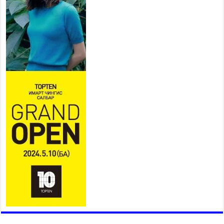
2026 оны 7 сар 21 / 10 цаг 09 минут
Байнгын хорооны дарга М.Мандхай Цөлжилттэй
тэмцэх тухай НҮБ-ын конвенцын талуудын 17
дугаар бага хурал (СОР17)-ын бэлтгэл ажлын
явцтай танилцлаа
2026 оны 7 сар 21 / 10 цаг 03 минут
Б.Пүрэвдагва: Бүтээн байгуулалтын аливаа
ажил инженерийн хангамжийн байгууллагуудын
уялдаа холбоогүйгээс саатах ёсгүй
2026 оны 7 сар 20 / 17 цаг 21 минут
“Сэлбэ 20 минутын хот” төслийн анхны 12
давхар барилгын үндсэн карказ, цутгалтын ажил
дууслаа
2026 оны 7 сар 20 / 17 цаг 17 минут
Мопед, скүүтер, тэдгээртэй адилтгах үзүүлэлт
бүхий тээврийн хэрэгсэлтэй холбоотой
нийслэлийн засаг дарга захирамж гаргалаа
2026 оны 7 сар 20 / 17 цаг 11 минут
Төв цэвэрлэх байгууламжид хоногт дунджаар 3
тонн хатуу хог хаягдал ирж байна