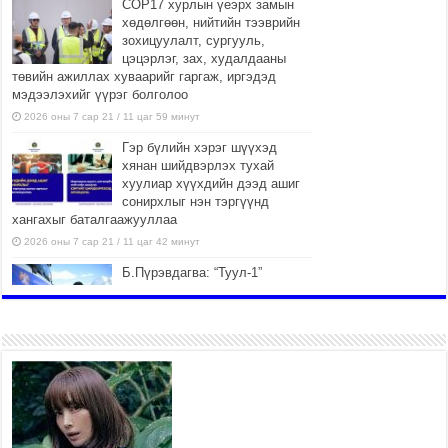
COP17 хурлын үеэрх замын
хөдөлгөөн, нийтийн тээврийн
зохицуулалт, сургууль,
цэцэрлэг, зах, худалдааны
төвийн ажиллах хуваарийг гаргаж, иргэдэд
мэдээлэхийг үүрэг болголоо
2026 оны 7 сар 21 / 11 цаг 59 минут
Гэр бүлийн хэрэг шүүхэд
хянан шийдвэрлэх тухай
хуулиар хүүхдийн дээд ашиг
сонирхлыг нэн тэргүүнд
хангахыг баталгаажууллаа
2026 оны 7 сар 21 / 11 цаг 42 минут
Б.Пүрэвдагва: “Туул-1”
коллекторыг ашиглалтад
оруулж байж бид гэр
хорооллыг барилгажуулна
2026 оны 7 сар 21 / 10 цаг 15 минут
НИЙСЛЭЛ, АЙМГИЙН УДИРДЛАГУУДЫН
АЖЛЫГ ХҮНД СУРТЛЫГ БУУРУУЛЖ, ИРГЭД,
АЖ АХУЙН НЭГЖИЙН АЧААГ ХЭРХЭН
ХӨНГӨЛСНӨӨР ДҮГНЭНЭ