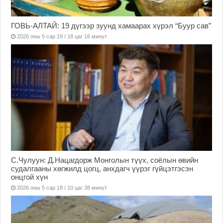
ГОВЬ-АЛТАЙ: 19 дүгээр зуунд хамаарах хүрэл “Буур сав”
2026 оны 5 сар 19 / 18 цаг 16 минут
С.Чулуун: Д.Нацагдорж Монголын түүх, соёлын өвийн
судалгааны хөгжилд цогц, анхдагч үүрэг гүйцэтгэсэн
онцгой хүн
2026 оны 5 сар 18 / 10 цаг 38 минут