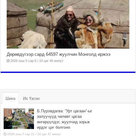
Дөрөвдүгээр сард 64597 жуулчин Монголд иржээ
2026 оны 5 сар 6 / 10 цаг 46 минут
Шинэ
Их Үзсэн
Б.Пүрэвдагва: “Урт цагаан”-ыг
залуучууд чөлөөт цагаа
өнгөрүүлдэг, жуулчид зорьж
ирдэг цэг болгоно
2026 оны 7 сар 21 / 16 цаг 47 минут