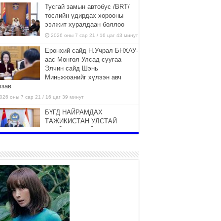
Тусгай замын автобус /BRT/
төслийн удирдах хорооны
ээлжит хуралдаан боллоо
2026 оны 7 сар 21 / 16 цаг 43 минут
Ерөнхий сайд Н.Учрал БНХАУ-
аас Монгол Улсад суугаа
Элчин сайд Шэнь
Миньжюанийг хүлээн авч
лзав
026 оны 7 сар 21 / 16 цаг 39 минут
БҮГД НАЙРАМДАХ
ТАЖИКИСТАН УЛСТАЙ
ЭДИЙН ЗАСГИЙН ХАМТЫН
АЖИЛЛАГААГ ӨРГӨЖҮҮЛНЭ
026 оны 7 сар 21 / 16 цаг 34 минут
26,992 суралцагч хотхоны бага
сургуульд, 8100 суралцагч
төрөлжсөн ахлах сургуульд
суралцана
026 оны 7 сар 21 / 13 цаг 43 минут
COP17 хурлын үеэрх замын