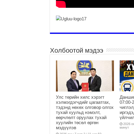
Холбоотой мэдээ
Улс төрийн хилс хэрэгт
Данши
хэлмэгдэгчдийг цагаатгах,
07:00-
тэдэнд нөхөх олговор олгох
чиглэл
тухай хуульд нэмэлт,
иргэдэ
өөрчлөлт оруулах тухай
үйлчи
хуулийн төсөл өргөн
2026 он
мэдүүлэв
минут
2026 оны 7 сар 2 / 11 цаг 50