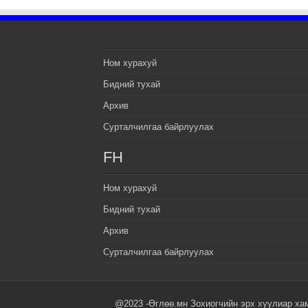
Ном хурахуй
Бидний тухай
Архив
Сурталчилгаа байрлуулах
FH
Ном хурахуй
Бидний тухай
Архив
Сурталчилгаа байрлуулах
@2023 -Өглөө.мн Зохиогчийн эрх хуулиар ха