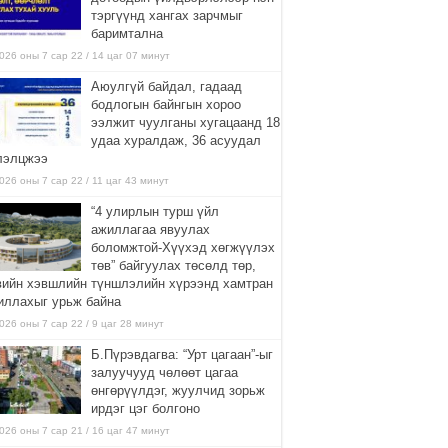
тэргүүнд хангах зарчмыг
баримтална
026 оны 7 сар 22 / 14 цаг 07 минут
Аюулгүй байдал, гадаад
бодлогын байнгын хороо
ээлжит чуулганы хугацаанд 18
удаа хуралдаж, 36 асуудал
лэлцжээ
026 оны 7 сар 22 / 11 цаг 43 минут
“4 улирлын турш үйл
ажиллагаа явуулах
боломжтой-Хүүхэд хөгжүүлэх
төв” байгуулах төсөлд төр,
вийн хэвшлийн түншлэлийн хүрээнд хамтран
иллахыг урьж байна
026 оны 7 сар 22 / 9 цаг 28 минут
Б.Пүрэвдагва: “Урт цагаан”-ыг
залуучууд чөлөөт цагаа
өнгөрүүлдэг, жуулчид зорьж
ирдэг цэг болгоно
026 оны 7 сар 21 / 16 цаг 47 минут