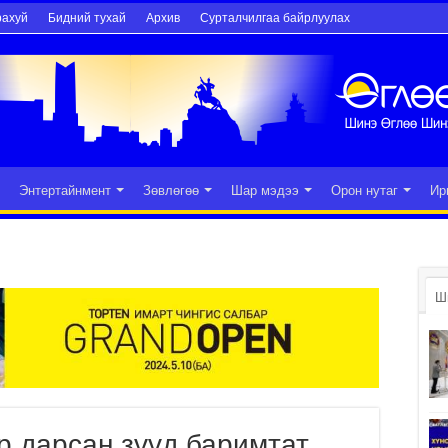
рахуй
Бидний тухай
Архив
Сурталчилгаа байрлуулах
Энтертайнмент
Зөвлөгөө
Шар мэдээ
Орон нутаг
Ир
Ш
р дарсан зүүд баримтат