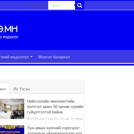
гэний мэдээлэл
Монгол бахархал
инэ
Их Үзсэн
Нийслэлийн өвөлжилтийн
бэлтгэл ажил 50 орчим хувийн
гүйцэтгэлтэй байна
2026 оны 7 сар 22 / 14 цаг 15 минут
Хүн амын хүнсний хэрэгцээг
дотоодын үйлдвэрлэлээр нэн