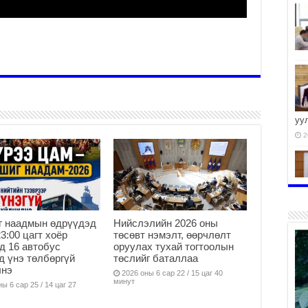
уу
2
2
г наадмын өдрүүдэд
Нийслэлийн 2026 оны
23:00 цагт хоёр
төсөвт нэмэлт, өөрчлөлт
д 16 автобус
оруулах тухай тогтоолын
д үнэ төлбөргүй
төслийг баталлаа
лнэ
2026 оны 6 сар 22 / 15 цаг 40
минут
2
ы 6 сар 25 / 14 цаг 27