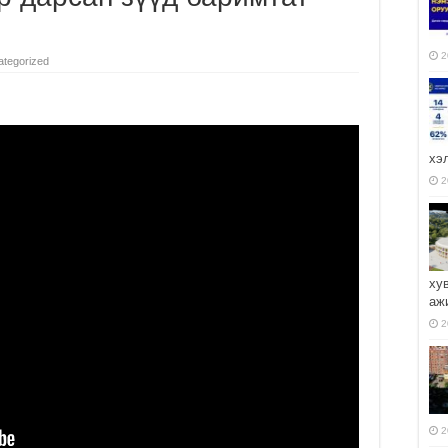
2
tegorized
хэ
2
ху
аж
2
2