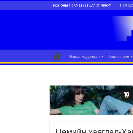
Ном ху
2026 ОНЫ 7 САР 22 / 16 ЦАГ 37 МИНУТ
Мэдээ мэдээлэл
Боловсрол
Цөмийн хаягдал-Ха