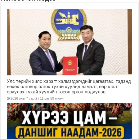
Улс төрийн хилс хэрэгт хэлмэгдэгчдийг цагаатгах, тэдэнд
нөхөх олговор олгох тухай хуульд нэмэлт, өөрчлөлт
оруулах тухай хуулийн төсөл өргөн мэдүүлэв
2026 оны 7 сар 2 / 11 цаг 50 минут