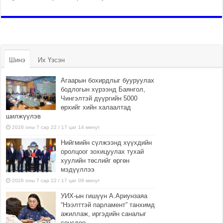
Шинэ
Их Үзсэн
Агаарын бохирдлыг бууруулах
бодлогын хүрээнд Баянгол,
Чингэлтэй дүүргийн 5000
өрхийг хийн халаалтад
шилжүүлэв
2026 оны 7 сар 22 / 17 цаг 14 минут
Нийгмийн сүлжээнд хүүхдийн
оролцоог зохицуулах тухай
хуулийн төслийг өргөн
мэдүүллээ
2026 оны 7 сар 22 / 17 цаг 09 минут
УИХ-ын гишүүн А.Ариунзаяа
“Нээлттэй парламент” танхимд
ажиллаж, иргэдийн саналыг
сонслоо