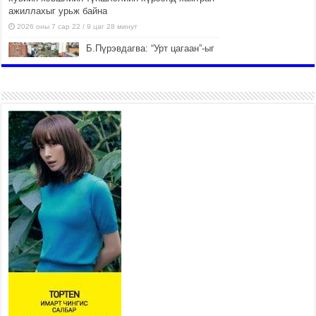
ажиллахыг урьж байна
2026 оны 7 сар 22 / 9 цаг 28 минут
Б.Пүрэвдагва: “Урт цагаан”-ыг
залуучууд чөлөөт цагаа
өнгөрүүлдэг, жуулчид зорьж
ирдэг цэг болгоно
2026 оны 7 сар 21 / 16 цаг 47 минут
Тусгай замын автобус /BRT/
төслийн удирдах хорооны
ээлжит хуралдаан боллоо
2026 оны 7 сар 21 / 16 цаг 43 минут
Ерөнхий сайд Н.Учрал БНХАУ-
аас Монгол Улсад суугаа
Элчин сайд Шэнь
Миньжюанийг хүлээн авч
уулзав
2026 оны 7 сар 21 / 16 цаг 39 минут
БҮГД НАЙРАМДАХ ТАЖИКИСТАН УЛСТАЙ
ЭДИЙН ЗАСГИЙН ХАМТЫН АЖИЛЛАГААГ
ӨРГӨЖҮҮЛНЭ
2026 оны 7 сар 21 / 16 цаг 34 минут