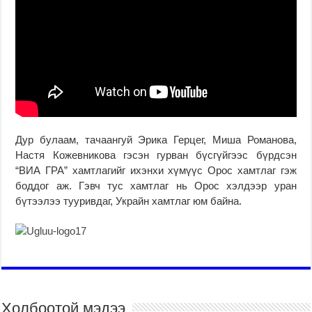
Дур булаам, тачаангуй Эрика Герцег, Миша Романова,
Настя Кожевникова гэсэн гурван бүсгүйгээс бүрдсэн
“ВИА ГРА” хамтлагийг ихэнхи хүмүүс Орос хамтлаг гэж
боддог аж. Гэвч тус хамтлаг нь Орос хэлдээр уран
бүтээлээ тууривдаг, Украйн хамтлаг юм байна.
Холбоотой мэдээ