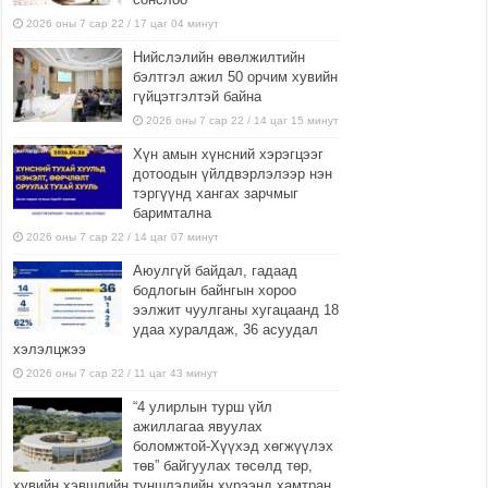
2026 оны 7 сар 22 / 17 цаг 04 минут
Нийслэлийн өвөлжилтийн
бэлтгэл ажил 50 орчим хувийн
гүйцэтгэлтэй байна
2026 оны 7 сар 22 / 14 цаг 15 минут
Хүн амын хүнсний хэрэгцээг
дотоодын үйлдвэрлэлээр нэн
тэргүүнд хангах зарчмыг
баримтална
2026 оны 7 сар 22 / 14 цаг 07 минут
Аюулгүй байдал, гадаад
бодлогын байнгын хороо
ээлжит чуулганы хугацаанд 18
удаа хуралдаж, 36 асуудал
хэлэлцжээ
2026 оны 7 сар 22 / 11 цаг 43 минут
“4 улирлын турш үйл
ажиллагаа явуулах
боломжтой-Хүүхэд хөгжүүлэх
төв” байгуулах төсөлд төр,
хувийн хэвшлийн түншлэлийн хүрээнд хамтран