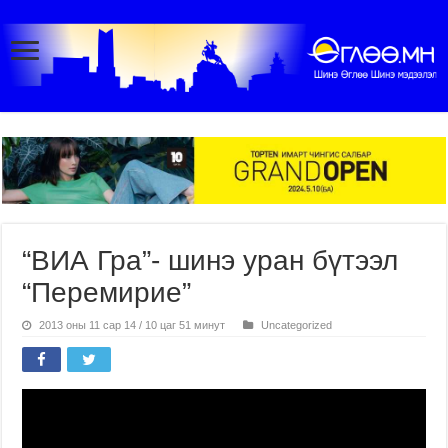
“ВИА Гра”- шинэ уран бүтээл
“Перемирие”
2013 оны 11 сар 14 / 10 цаг 51 минут
Uncategorized