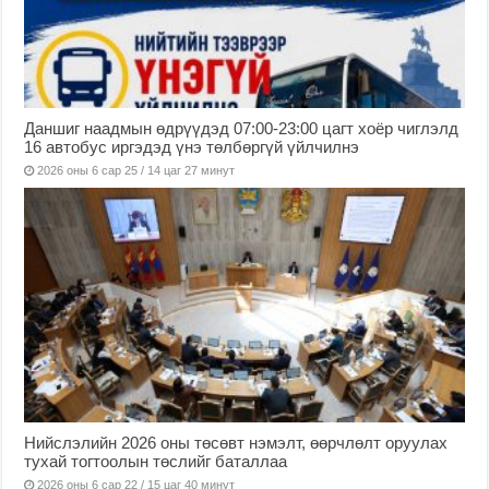
Даншиг наадмын өдрүүдэд 07:00-23:00 цагт хоёр чиглэлд
16 автобус иргэдэд үнэ төлбөргүй үйлчилнэ
2026 оны 6 сар 25 / 14 цаг 27 минут
Нийслэлийн 2026 оны төсөвт нэмэлт, өөрчлөлт оруулах
тухай тогтоолын төслийг баталлаа
2026 оны 6 сар 22 / 15 цаг 40 минут