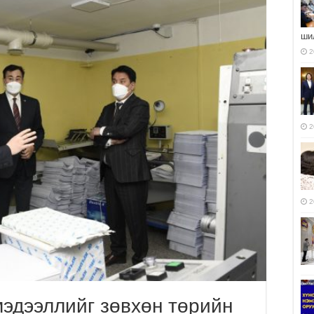
ши
2
2
2
эдээллийг зөвхөн төрийн