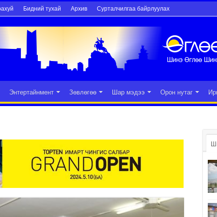
рахуй
Бидний тухай
Архив
Сурталчилгаа байрлуулах
Энтертайнмент
Зөвлөгөө
Шар мэдээ
Орон нутаг
Ир
Ш