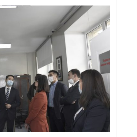
“С
да
ду
2
Мо
бү
ни
2
Тө
то
2
“Э
хө
2
“Ж
2
Б.
за
за