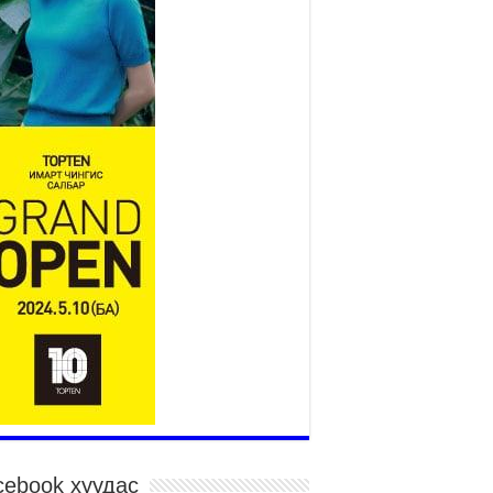
төслийн удирдах хорооны
ээлжит хуралдаан боллоо
2026 оны 7 сар 21 / 16 цаг 43 минут
өнхий сайд Н.Учрал БНХАУ-аас Монгол Улсад
угаа Элчин сайд Шэнь Миньжюанийг хүлээн
ч уулзав
026 оны 7 сар 21 / 16 цаг 39 минут
ГД НАЙРАМДАХ ТАЖИКИСТАН УЛСТАЙ
ИЙН ЗАСГИЙН ХАМТЫН АЖИЛЛАГААГ
ГӨЖҮҮЛНЭ
026 оны 7 сар 21 / 16 цаг 34 минут
,992 суралцагч хотхоны бага сургуульд, 8100
ралцагч төрөлжсөн ахлах сургуульд
ралцана
026 оны 7 сар 21 / 13 цаг 43 минут
P17 хурлын үеэрх замын хөдөлгөөн, нийтийн
врийн зохицуулалт, сургууль, цэцэрлэг, зах,
далдааны төвийн ажиллах хуваарийг гаргаж,
гэдэд мэдээлэхийг үүрэг болголоо
026 оны 7 сар 21 / 11 цаг 59 минут
cebook хуудас