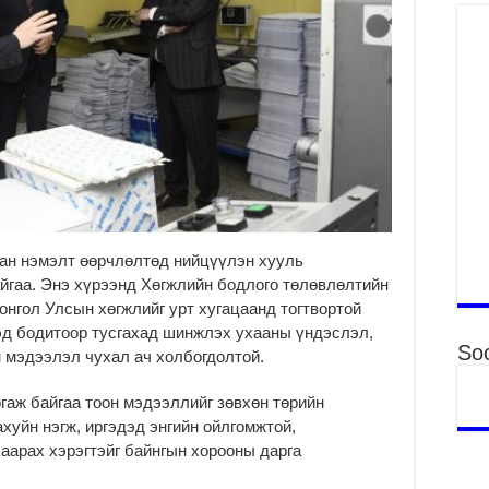
Гэ
ту
нэ
2
Б.
ор
2
НИ
АЖ
АЖ
ХӨ
ан нэмэлт өөрчлөлтөд нийцүүлэн хууль
2
йгаа. Энэ хүрээнд Хөгжлийн бодлого төлөвлөлтийн
Ба
онгол Улсын хөгжлийг урт хугацаанд тогтвортой
тэ
эд бодитоор тусгахад шинжлэх ухааны үндэслэл,
ду
Soc
н мэдээлэл чухал ач холбогдолтой.
яв
2
гаж байгаа тоон мэдээллийг зөвхөн төрийн
Б.
хуйн нэгж, иргэдэд энгийн ойлгомжтой,
аж
аарах хэрэгтэйг байнгын хорооны дарга
уя
2