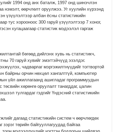
улийг 1994 онд анх баталж, 1997 онд шинэчлэн
2
аа нэмэлт, өөрчлөлт оруулжээ. Уг хуулийн хүрээнд
Б.
сэн үзүүлэлтээр албан ёсны статистикийн
чи
бо
аар тус хорооноос 300 гаруй үзүүлэлтээр 7 хоног,
л гэсэн хугацаагаар статистик мэдээлэл гаргаж
2
Ха
за
үр
жилтантай бөгөөд дийлэнх хувь нь статистикч,
2
тны 70 гаруй хувийг эмэгтэйчүүд эзэлдэг.
Ус
хжүүлэх, чадварлаг мэргэжилтнүүдийг тогтвортой
ба
н байрны орчин нөхцөл хангалтгүй, компьютер
сэ
га
тмын үйл ажиллагаанд ашигладаг программуудын
с төсвийн хөрөнгө оруулалт танагддаг, цалин
2
рхшээл тулгардаг гэдгийг Үндэсний статистикийн
31
аа.
үе
ба
2
жлийг дагаад статистикийн систем ч өөрчлөгдөх
Ая
г зэрэг төрийн байгууллагуудад байгаа
2
, тоон мэдээллүүдийг нэгтгэн бодлогын шийдвэр