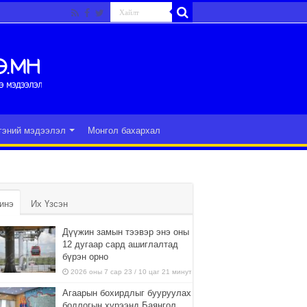
гэний мэдээлэл
Монгол бахархал
инэ
Их Үзсэн
Дүүжин замын тээвэр энэ оны
12 дугаар сард ашиглалтад
бүрэн орно
2026 оны 7 сар 23 / 10 цаг 21 минут
Агаарын бохирдлыг бууруулах
бодлогын хүрээнд Баянгол,