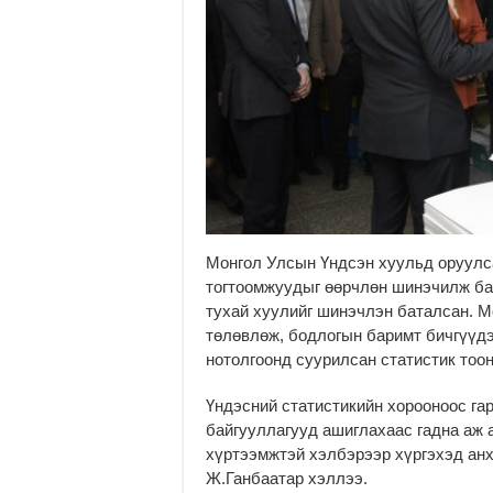
Монгол Улсын Үндсэн хуульд оруулс
тогтоомжуудыг өөрчлөн шинэчилж ба
тухай хуулийг шинэчлэн баталсан. М
төлөвлөж, бодлогын баримт бичгүүд
нотолгоонд суурилсан статистик тоо
Үндэсний статистикийн хорооноос гар
байгууллагууд ашиглахаас гадна аж а
хүртээмжтэй хэлбэрээр хүргэхэд анх
Ж.Ганбаатар хэллээ.