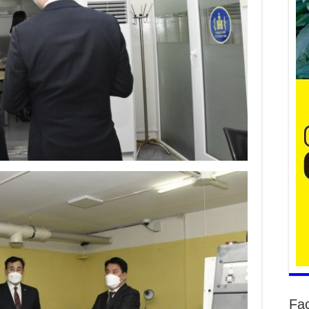
Ер
су
ав
2
БҮ
ЭД
ӨР
2
26
су
су
2
CO
тээ
ху
ир
2
Fa