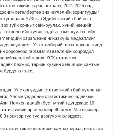
 статистикийн хороо анхаарч, 2021-2025 онд
дэсний хөтөлбөртөө энэ чиглэлийн зорилтуудыг
ын хугацаанд УИХ-ын Эдийн засгийн байнгын
 эрх зүйн орчныг сайжруулах, хүний нөөцийг
л технологийн хүчин чадлыг нэмэгдүүлэх, үйл
эглэгчдийн хэрэгцээнд нийцэхүйц мэдээллийг
тыг дэвшүүлжээ. Уг хөтөлбөрийг ирэх дөрвөн жилд
йн хорооноос гаргадаг мэдээллийн хоцрогдол
нарийвчлалтай гаргах, ҮСХ статистик
чадавх бэхжих, төрийн хувийн хэвшлийн хамтын
мж бүрдэнэ гэлээ.
ргадаг “Улс орнуудын статистикийн байгууллагын
онгол Улсын үндэсний статистикийн чадавхын
 Ази, Номхон далайн бүс нутгийн дунджаас 16
статистикийн аргачлалаар 90 болж 22.5 нэгжээр,
.3 нэгжээр тус тус дээгүүр үнэлэгджээ.
ны статистик мэдээллийн хамрах хүрээ, нээлттэй