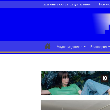
Ном ху
2026 ОНЫ 7 САР 23 / 15 ЦАГ 32 МИНУТ
Мэдээ мэдээлэл
Боловсрол