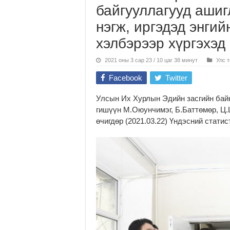
байгууллагууд ашиг
нэгж, иргэдэд энги
хэлбэрээр хүргэхэд
2021 оны 3 сар 23 / 10 цаг 38 минут
Улс 
Facebook
Twitter
Улсын Их Хурлын Эдийн засгийн бай
гишүүн М.Оюунчимэг, Б.Баттөмөр, Ц.
өчигдөр (2021.03.22) Үндэсний стати