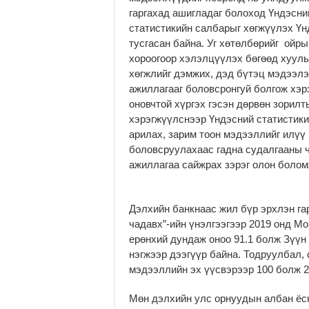
гаргахад ашигладаг болоход Үндэсний
статистикийн салбарыг хөгжүүлэх Үн
тусгасан байна. Уг хөтөлбөрийг ойр
хороогоор хэлэлцүүлэх бөгөөд хууль
хөгжлийг дэмжих, дэд бүтэц мэдээлэ
ажиллагааг боловсронгуй болгож хэр
оновчтой хүргэх гэсэн дөрвөн зорил
хэрэгжүүлснээр Үндэсний статистики
арилах, зарим тоон мэдээллийг илүү 
боловсруулахаас гадна судалгааны 
ажиллагаа сайжрах зэрэг олон боло
Дэлхийн банкнаас жил бүр эрхлэн га
чадавх”-ийн үнэлгээгээр 2019 онд М
ерөнхий дундаж оноо 91.1 болж Зүүн
нэгжээр дээгүүр байна. Тодруулбал, 
мэдээллийн эх үүсвэрээр 100 болж 28
Мөн дэлхийн улс орнуудын албан ёс