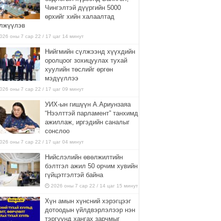
Чингэлтэй дүүргийн 5000
өрхийг хийн халаалтад
лжүүлэв
026 оны 7 сар 22 / 17 цаг 14 минут
Нийгмийн сүлжээнд хүүхдийн
оролцоог зохицуулах тухай
хуулийн төслийг өргөн
мэдүүллээ
026 оны 7 сар 22 / 17 цаг 09 минут
УИХ-ын гишүүн А.Ариунзаяа
“Нээлттэй парламент” танхимд
ажиллаж, иргэдийн саналыг
сонслоо
026 оны 7 сар 22 / 17 цаг 04 минут
Нийслэлийн өвөлжилтийн
бэлтгэл ажил 50 орчим хувийн
гүйцэтгэлтэй байна
2026 оны 7 сар 22 / 14 цаг 15 минут
Хүн амын хүнсний хэрэгцээг
дотоодын үйлдвэрлэлээр нэн
тэргүүнд хангах зарчмыг