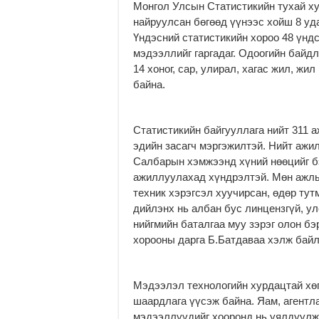
Монгол Улсын Статистикийн тухай ху
найруулсан бөгөөд үүнээс хойш 8 уд
Үндэсний статистикийн хороо 48 үнд
мэдээллийг гаргадаг. Одоогийн байдл
14 хоног, сар, улирал, хагас жил, жи
байна.
Статистикийн байгууллага нийт 311 а
эдийн засагч мэргэжилтэй. Нийт ажил
Салбарын хэмжээнд хүний нөөцийг бэ
ажиллуулахад хүндрэлтэй. Мөн ажлы
техник хэрэгсэл хуучирсан, өдөр ту
дийлэнх нь албан бус линцензгүй, ул
нийгмийн баталгаа муу зэрэг олон бэ
хорооны дарга Б.Батдаваа хэлж байл
Мэдээлэл технологийн хурдацтай хөг
шаардлага үүсэж байна. Яам, агентла
мэдээллүүдийг хооронд нь уялдуулж