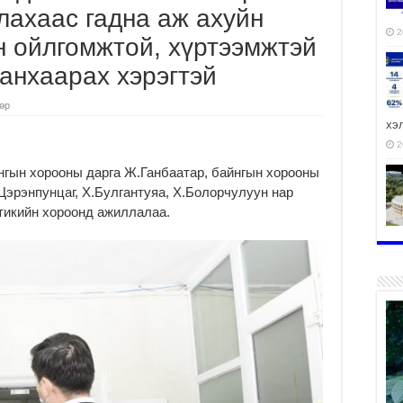
лахаас гадна аж ахуйн
2
йн ойлгомжтой, хүртээмжтэй
 анхаарах хэрэгтэй
төр
хэ
2
нгын хорооны дарга Ж.Ганбаатар, байнгын хорооны
Цэрэнпунцаг, Х.Булгантуяа, Х.Болорчулуун нар
стикийн хороонд ажиллалаа.
ху
аж
2
2