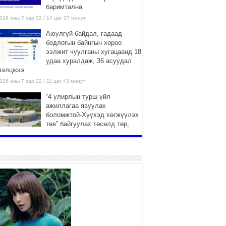
баримтална
026 оны 7 сар 22 / 14 цаг 07 минут
Аюулгүй байдал, гадаад
бодлогын байнгын хороо
ээлжит чуулганы хугацаанд 18
удаа хуралдаж, 36 асуудал
лэлцжээ
026 оны 7 сар 22 / 11 цаг 43 минут
“4 улирлын турш үйл
ажиллагаа явуулах
боломжтой-Хүүхэд хөгжүүлэх
төв” байгуулах төсөлд төр,
вийн хэвшлийн түншлэлийн хүрээнд хамтран
иллахыг урьж байна
026 оны 7 сар 22 / 9 цаг 28 минут
Б.Пүрэвдагва: “Урт цагаан”-ыг
залуучууд чөлөөт цагаа
өнгөрүүлдэг, жуулчид зорьж
ирдэг цэг болгоно
026 оны 7 сар 21 / 16 цаг 47 минут
Тусгай замын автобус /BRT/