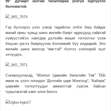
99” дугаарт залгаж тасалбараа үнэгүй хүргүүлэх
боломжтой.
Гэр бүлээрээ үзэх үзвэр төдийлэн элбэг биш байдаг
манай орны хувьд шинэ жилийн баярт өдрүүдэд хайртай
хүмүүстэйгээ хамтдаа дэлхийн жишиг тоглолтыг үзэж
бяцхан үрсээ баярлуулах боломжийг бүү алдаарай. Энэ
жилийн шинэ жилээр “мөстэй” бэлгээ сонгоорой эцэг
эхчүүдээ.
Сонирхуулахад, “Монгол Циркийн Хөгжлийн Төв” ТББ
өмнө нь үзэгч олондоо “Дэлхийн цирк Монголд”, “Кабера”
циркийн тоглолтуудыг амжилттай хүргэж байсан
туршлагатай хамт олон билээ.