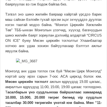
баярлуулах вэ гэж бодож байгаа биз.
Тэгвэл энэ шинэ жилийн баяраар хайртай үрсдээ барих
маш сайхан бэлгийн тухай эрхэм эцэг эхчүүддээ дуулгах
нэгэн таатай мэдээ байна. “Монгол Циркийн Хөгжлийн
Төв” ТББ-ынхан Монголын үзэгчид, хүүхэд багачуудын
шинэ жилийн баярт зориулан дэлхийд алдартай “CIRCUS
ON ICE” буюу Мөсөн циркийн тоглолтыг Улаанбаатар
хотноо анх удаа зохион байгуулахаар бэлтгэл ажлыг
явуулж байна.
Монголд анх удаа тоглох гэж буй “Мөсөн Цирк Монголд”
нэртэй шоу ирэх сарын 7-оос АСА циркэд болох юм.
Мөсөн циркийн тоглолт
ажлын өдрүүдэд 19.00 цагаас,
амралтын өдрүүдэд 11:00, 15:00, 19:00 цагаас тоглогдоно.
Т
асалбарын үнэ суудлынхаа байршилаас хамаараад
10.000, 15.000, 20.000 төгрөг бөгөөд vip
суудлын
тасалбар 30.000 төгрөгийн үнэтэй юм байна. Мөн
“11-