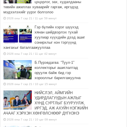
цэцэрлэг, зах, худалдааны
төвийн ажиллах хуваарийг гаргаж, иргэдэд
мэдээлэхийг үүрэг болголоо
2026 оны 7 сар 21 / 11 цаг 59 минут
Гэр бүлийн хэрэг шүүхэд
хянан шийдвэрлэх тухай
хуулиар хүүхдийн дээд ашиг
сонирхлыг нэн тэргүүнд
хангахыг баталгаажууллаа
2026 оны 7 сар 21 / 11 цаг 42 минут
Б.Пүрэвдагва: “Туул-1”
коллекторыг ашиглалтад
оруулж байж бид гэр
хорооллыг барилгажуулна
2026 оны 7 сар 21 / 10 цаг 15 минут
НИЙСЛЭЛ, АЙМГИЙН
УДИРДЛАГУУДЫН АЖЛЫГ
ХҮНД СУРТЛЫГ БУУРУУЛЖ,
ИРГЭД, АЖ АХУЙН НЭГЖИЙН
АЧААГ ХЭРХЭН ХӨНГӨЛСНӨӨР ДҮГНЭНЭ
2026 оны 7 сар 21 / 10 цаг 09 минут