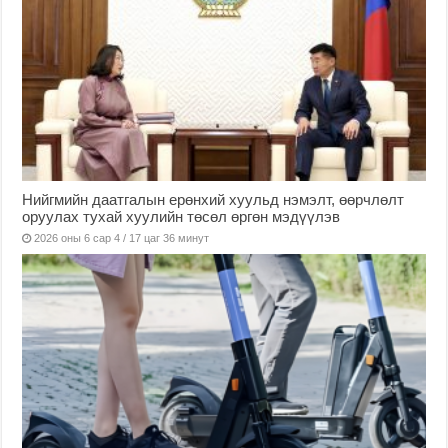
Нийгмийн даатгалын ерөнхий хуульд нэмэлт, өөрчлөлт
оруулах тухай хуулийн төсөл өргөн мэдүүлэв
2026 оны 6 сар 4 / 17 цаг 36 минут