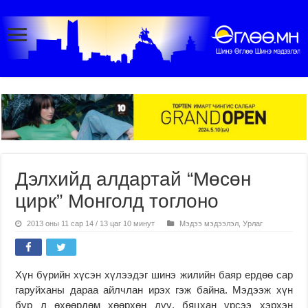
Дэлхийд алдартай “Мөсөн
цирк” Монголд тоглоно
2013 оны 11 сар 14 / 13 цаг 10 минут
Мэдээ мэдээлэл
,
Урлаг
Хүн бүрийн хүсэн хүлээдэг шинэ жилийн баяр ердөө сар
гаруйханы дараа айлчлан ирэх гэж байна. Мэдээж хүн
бүр л өхөөрдөм хөөрхөн дүү, бяцхан үрсээ хэрхэн