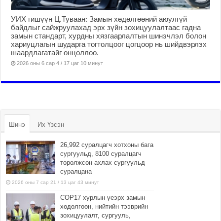
УИХ гишүүн Ц.Туваан: Замын хөдөлгөөний аюулгүй
байдлыг сайжруулахад эрх зүйн зохицуулалтаас гадна
замын стандарт, хурдны хязгаарлалтын шинэчлэл болон
хариуцлагын шударга тогтолцоог цогцоор нь шийдвэрлэх
шаардлагатайг онцоллоо.
2026 оны 6 сар 4 / 17 цаг 10 минут
Шинэ
Их Үзсэн
26,992 суралцагч хотхоны бага
сургуульд, 8100 суралцагч
төрөлжсөн ахлах сургуульд
суралцана
2026 оны 7 сар 21 / 13 цаг 43 минут
COP17 хурлын үеэрх замын
хөдөлгөөн, нийтийн тээврийн
зохицуулалт, сургууль,