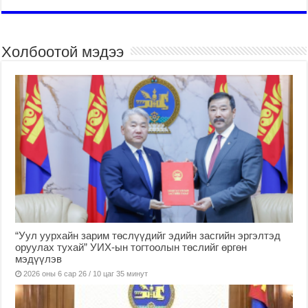
Холбоотой мэдээ
“Уул уурхайн зарим төслүүдийг эдийн засгийн эргэлтэд
оруулах тухай” УИХ-ын тогтоолын төслийг өргөн
мэдүүлэв
2026 оны 6 сар 26 / 10 цаг 35 минут