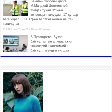
Байнгын хорооны дарга
М.Мандхай Цөлжилттэй
тэмцэх тухай НҮБ-ын
конвенцын талуудын 17 дугаар
бага хурал (СОР17)-ын бэлтгэл ажлын явцтай
танилцлаа
2026 оны 7 сар 21 / 10 цаг 03 минут
Б.Пүрэвдагва: Бүтээн
байгуулалтын аливаа ажил
инженерийн хангамжийн
байгууллагуудын уялдаа
холбоогүйгээс саатах ёсгүй
2026 оны 7 сар 20 / 17 цаг 21 минут
“Сэлбэ 20 минутын хот”
төслийн анхны 12 давхар
барилгын үндсэн карказ,
цутгалтын ажил дууслаа
2026 оны 7 сар 20 / 17 цаг 17 минут
Мопед, скүүтер, тэдгээртэй
адилтгах үзүүлэлт бүхий
тээврийн хэрэгсэлтэй
холбоотой нийслэлийн засаг