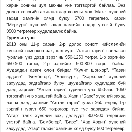
харин хонины цул махны үнэ тогтвортой байлаа. Энэ
долоо хоногийн ажиглалтаар хонины мах “Макс” хүнсний
захад хамгийн хямд буюу 5700 төгрөгөөр, харин
“Меркури” хүнсний захад хамгийн өндөр үнэтэй буюу
9500 төгрөгөөр худалдаалж байна.
Гурилын үнэ
2013 оны 11-р сарын 2-р долоо хоногт нийслэлийн
хүнсний томоохон зах, дэлгүүрт “Алтан тариа” савласан
гурилын үнэ дээд зэрэг нь 950-1250 төгрөг, 1-р зэргийнх
650-900 төгрөг, 2-р зэргийнх 500-800 төгрөг байна.
Худалдан авагч олон байдаг “Хүчит шонхор”, “Таван
эрдэнэ”, “Бөмбөгөр”, “Баянзүрх”, “Хархорин” хүнсний
захуудад задгайгаар буюу шуудайгаар худалдаж буй
дээд зэргийн “Алтан тариа” гурилын үнэ 950-аас 1050
төгрөгийн үнэ ханштай байна. Харин “Барс” хүнсний захад
нэг кг дээд зэргийн “Алтан тариа” гурил 950 төгрөг, 1-р
зэргийн гурил 650 төгрөгөөр тус тус зарагдаж байна.
“Атар” талх хүнсний зах, дэлгүүрт 800-900 төгрөгийн
үнэтэй байна. “Бөмбөгөр”, “Барс”, “Хар Хорин” хүнсний
захуудад “Атар” талхыг хамгийн хямд буюу 800 төгрөгөөр,