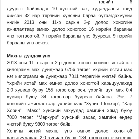
төвийн 6
дүүрэгт байрладаг 10 хүнсний зах, худалдааны төвд
хийсэн 32 нэр төрлийн хүнсний бараа бүтээгдэхүүний
үнийн 2013 оны 11-р сарын 2-р долоо хоногийн
ажиглалтаар өмнөх долоо хоногоос 16 нэрийн барааны
үнэ тогтвортой, 7 нэрийн барааны үнэ буурсан, 9 нэрийн
барааны үнэ өсчээ.
Махны дундаж үнэ
2013 оны 11-р сарын 2-р долоо хоногт хонины ястай нэг
килограмм мах дунджаар 6756 төгрөг, үхрийн ястай мах
нэг килограмм нь дунджаар 7811 төгрөгийн үнэтэй байна.
Үхрийн ястай мах өмнөх долоо хоногтой харьцуулахад
2.0 хувиар буюу 155 төгрөгөөр өсч, үхрийн цул мах 0.4
хувиар буюу 34 төгрөгөөр буурсан байлаа. Энэ 7
хоногийн ажиглалтаар үхрийн мах “Хүчит Шонхор”, “Хар
Хорин”, “Макс” хүнсний захуудад хамгийн хямд буюу
7000 төгрөг, “Меркури” хүнсний захад хамгийн өндөр
үнэтэй буюу 9800 төгрөг байв.
Хонины ястай махны үнэ өмнөх долоо хоногтой
харьцуулахад 2.0 хувиар буюу 134 төгрөгөөр нэмэгдэж,