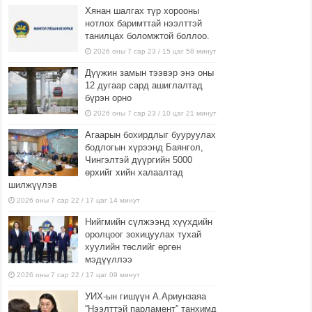
Хянан шалгах түр хорооны
нотлох баримттай нээлттэй
танилцах боломжтой боллоо.
2026 оны 7 сар 23 / 15 цаг 58 минут
Дүүжин замын тээвэр энэ оны
12 дугаар сард ашиглалтад
бүрэн орно
2026 оны 7 сар 23 / 10 цаг 21 минут
Агаарын бохирдлыг бууруулах
бодлогын хүрээнд Баянгол,
Чингэлтэй дүүргийн 5000
өрхийг хийн халаалтад
шилжүүлэв
2026 оны 7 сар 22 / 17 цаг 14 минут
Нийгмийн сүлжээнд хүүхдийн
оролцоог зохицуулах тухай
хуулийн төслийг өргөн
мэдүүллээ
2026 оны 7 сар 22 / 17 цаг 09 минут
УИХ-ын гишүүн А.Ариунзаяа
“Нээлттэй парламент” танхимд