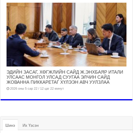
ЭДИЙН ЗАСАГ, ХӨГЖЛИЙН САЙД Ж.ЭНХБАЯР ИТАЛИ
УЛСААС МОНГОЛ УЛСАД СУУГАА ЭЛЧИН САЙД
ЖОВАННА ПИККАРЕТАГ ХҮЛЭЭН АВЧ УУЛЗЛАА
2026 оны 5 сар 22 / 12 цаг 22 минут
Шинэ
Их Үзсэн