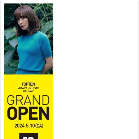
төв” байгуулах төсөлд төр,
хувийн хэвшлийн түншлэлийн хүрээнд хамтран
ажиллахыг урьж байна
2026 оны 7 сар 22 / 9 цаг 28 минут
Б.Пүрэвдагва: “Урт цагаан”-ыг
залуучууд чөлөөт цагаа
өнгөрүүлдэг, жуулчид зорьж
ирдэг цэг болгоно
2026 оны 7 сар 21 / 16 цаг 47 минут
Тусгай замын автобус /BRT/ төслийн удирдах
хорооны ээлжит хуралдаан боллоо
2026 оны 7 сар 21 / 16 цаг 43 минут
Ерөнхий сайд Н.Учрал БНХАУ-аас Монгол Улсад
суугаа Элчин сайд Шэнь Миньжюанийг хүлээн
авч уулзав
2026 оны 7 сар 21 / 16 цаг 39 минут
БҮГД НАЙРАМДАХ ТАЖИКИСТАН УЛСТАЙ
ЭДИЙН ЗАСГИЙН ХАМТЫН АЖИЛЛАГААГ
ӨРГӨЖҮҮЛНЭ
2026 оны 7 сар 21 / 16 цаг 34 минут