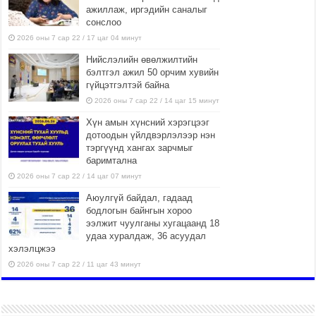
ажиллаж, иргэдийн саналыг
сонслоо
2026 оны 7 сар 22 / 17 цаг 04 минут
Нийслэлийн өвөлжилтийн
бэлтгэл ажил 50 орчим хувийн
гүйцэтгэлтэй байна
2026 оны 7 сар 22 / 14 цаг 15 минут
Хүн амын хүнсний хэрэгцээг
дотоодын үйлдвэрлэлээр нэн
тэргүүнд хангах зарчмыг
баримтална
2026 оны 7 сар 22 / 14 цаг 07 минут
Аюулгүй байдал, гадаад
бодлогын байнгын хороо
ээлжит чуулганы хугацаанд 18
удаа хуралдаж, 36 асуудал
хэлэлцжээ
2026 оны 7 сар 22 / 11 цаг 43 минут
“4 улирлын турш үйл
ажиллагаа явуулах
боломжтой-Хүүхэд хөгжүүлэх