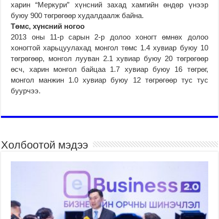
харин “Меркури” хүнсний захад хамгийн өндөр үнээр
буюу 900 төгрөгөөр худалдаалж байна.
Төмс, хүнсний ногоо
2013 оны 11-р сарын 2-р долоо хоногт өмнөх долоо
хоногтой харьцуулахад монгол төмс 1.4 хувиар буюу 10
төгрөгөөр, монгол лууван 2.1 хувиар буюу 20 төгрөгөөр
өсч, харин монгол байцаа 1.7 хувиар буюу 16 төгрөг,
монгол манжин 1.0 хувиар буюу 12 төгрөгөөр тус тус
буурчээ.
Холбоотой мэдээ