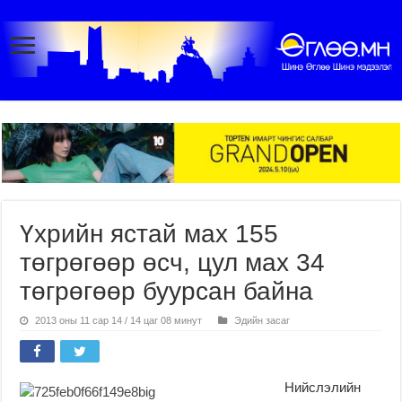
Үхрийн ястай мах 155
төгрөгөөр өсч, цул мах 34
төгрөгөөр буурсан байна
2013 оны 11 сар 14 / 14 цаг 08 минут
Эдийн засаг
Нийслэлийн