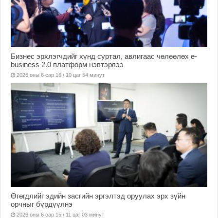
Бизнес эрхлэгчдийг хүнд суртал, авлигаас чөлөөлөх е-
business 2.0 платформ нэвтэрлээ
2026 оны 6 сар 16 / 10 цаг 54 минут
Өгөгдлийг эдийн засгийн эргэлтэд оруулах эрх зүйн
орчныг бүрдүүлнэ
2026 оны 6 сар 15 / 11 цаг 03 минут