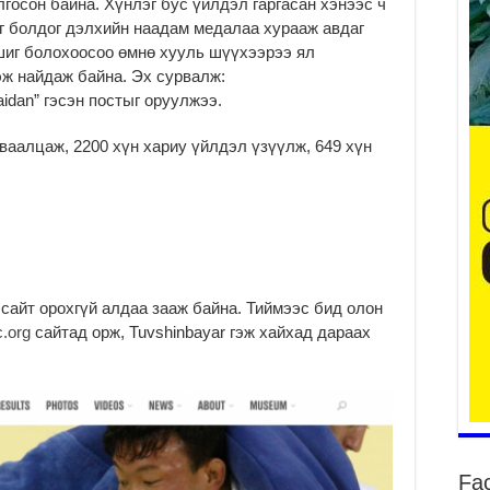
осон байна. Хүнлэг бус үйлдэл гаргасан хэнээс ч
г болдог дэлхийн наадам медалаа хурааж авдаг
иг болохоосоо өмнө хууль шүүхээрээ ял
эж найдаж байна. Эх сурвалж:
naidan” гэсэн постыг оруулжээ.
ба
та
уваалцаж, 2200 хүн хариу үйлдэл үзүүлж, 649 хүн
2
Б.
аж
уя
2
“С
да
сайт орохгүй алдаа зааж байна. Тиймээс бид олон
ду
.org
сайтад орж, Tuvshinbayar гэж хайхад дараах
2
Мо
бү
ни
2
Fa
Тө