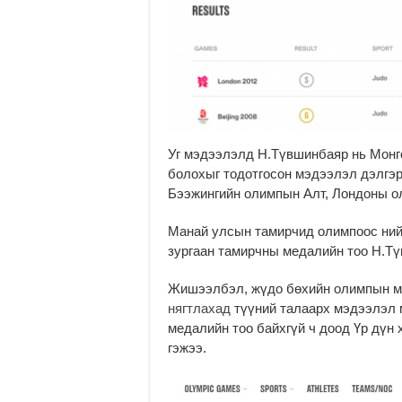
Уг мэдээлэлд Н.Түвшинбаяр нь Монг
болохыг тодотгосон мэдээлэл дэлгэрэ
Бээжингийн олимпын Алт, Лондоны о
Манай улсын тамирчид олимпоос нийт
зургаан тамирчны медалийн тоо Н.Тү
Жишээлбэл, жүдо бөхийн олимпын м
нягтлахад
түүний талаарх мэдээлэл м
медалийн тоо байхгүй ч доод Үр дүн
гэжээ.