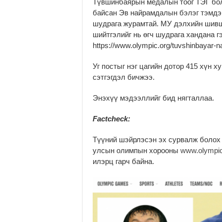
Түвшинбаярын медалын тоог ТЭГ болг
байсан Эв найрамдалын бэлэг тэмдэ
шудрага журамтай. МУ дэлхийн шивш
шийтгэлийг нь өгч шудрага хандана г
https://www.olympic.org/tuvshinbayar-
Уг постыг нэг цагийн дотор 415 хүн х
сэтгэгдэл бичжээ.
Энэхүү мэдээллийг бид нягталлаа.
Factcheck:
Түүний шэйрлэсэн эх сурвалж болох 
улсын олимпын хорооны
www.olympic
илэрц гарч байна.