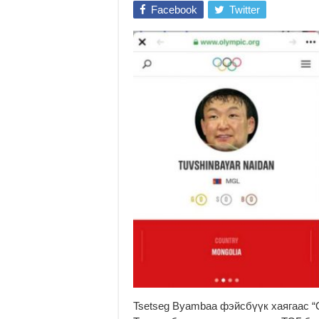
Facebook
Twitter
Tsetseg Byambaa фэйсбүүк хаягаас 