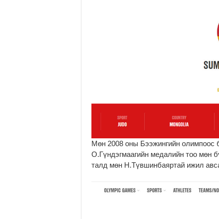
Мөн 2008 оны Бээжингийн олимпоос 
О.Гүндэгмаагийн медалийн тоо мөн б
талд мөн Н.Түвшинбаяртай ижил авса