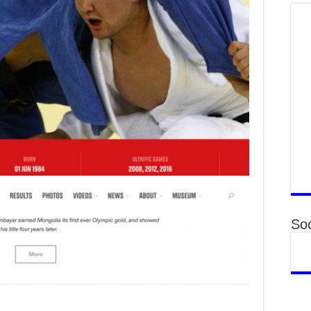
то
2
“Э
хө
2
“Ж
2
Б.
за
за
2
Б.
чи
бо
Soc
2
Ха
за
үр
2