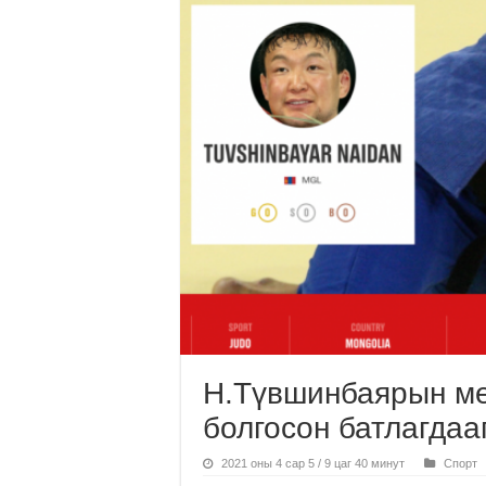
Н.Түвшинбаярын ме
болгосон батлагдаа
2021 оны 4 сар 5 / 9 цаг 40 минут
Спорт