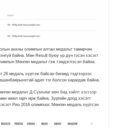
Ус
ба
сэ
га
2
31
үе
ба
олын анхны олимпын алтан медальт тамирчин
2
нгүй байна. Мөн Result буюу үр дүн гэсэн хэсэгт
Ая
лимпын Мөнгөн медальт гэж тэмдэглэсэн байна.
2
Үе
 26 медаль хүртэж байсан бөгөөд тэдгээрээс
хо
вшинбаярынхтай адил тэг болсон харагдаж байна.
ба
2
өнгөн медальт
Д.Сумъяаг мөн бид хайлт хэсгээр
өн ижил гарч ирж байна. Зургийн доод хэсэгт
Мо
“Д
 хэсэгт Рио 2016 олимпоос Мөнгөн медаль хүртсэн
ба
2
Ша