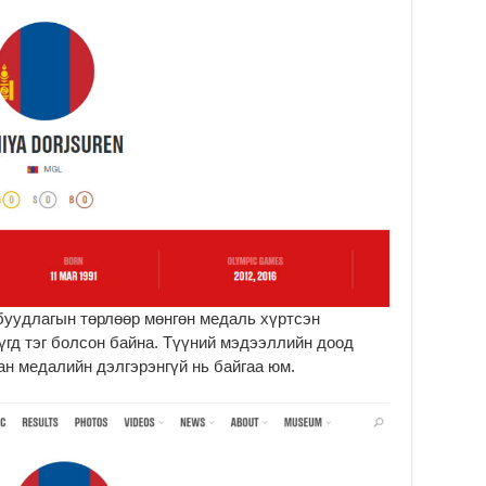
тө
ши
2
Үн
ша
Ул
га
2
Ни
ир
2
Хү
үр
буудлагын төрлөөр мөнгөн медаль хүртсэн
2
үгд тэг болсон байна. Түүний мэдээллийн доод
Тө
н медалийн дэлгэрэнгүй нь байгаа юм.
16
2
На
мэ
аж