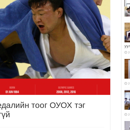
уу
2
2
далийн тоог ОУОХ тэг
гүй
2