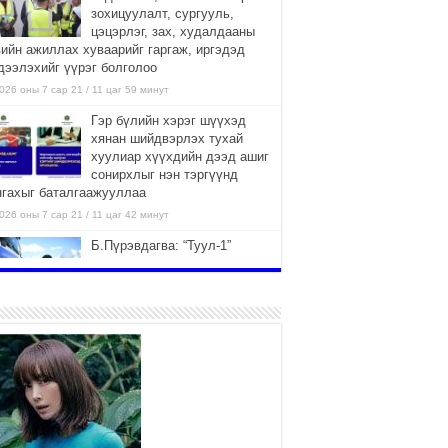
зохицуулалт, сургууль,
цэцэрлэг, зах, худалдааны
вийн ажиллах хуваарийг гаргаж, иргэдэд
дээлэхийг үүрэг болголоо
026 оны 7 сар 21 / 11 цаг 59 минут
Гэр бүлийн хэрэг шүүхэд
хянан шийдвэрлэх тухай
хуулиар хүүхдийн дээд ашиг
сонирхлыг нэн тэргүүнд
нгахыг баталгаажууллаа
026 оны 7 сар 21 / 11 цаг 42 минут
Б.Пүрэвдагва: “Туул-1”
коллекторыг ашиглалтад
оруулж байж бид гэр
хорооллыг барилгажуулна
026 оны 7 сар 21 / 10 цаг 15 минут
НИЙСЛЭЛ, АЙМГИЙН
УДИРДЛАГУУДЫН АЖЛЫГ
ХҮНД СУРТЛЫГ БУУРУУЛЖ,
ИРГЭД, АЖ АХУЙН НЭГЖИЙН
ААГ ХЭРХЭН ХӨНГӨЛСНӨӨР ДҮГНЭНЭ
026 оны 7 сар 21 / 10 цаг 09 минут