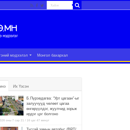
гэний мэдээлэл
Монгол бахархал
инэ
Их Үзсэн
Б.Пүрэвдагва: “Урт цагаан”-ыг
залуучууд чөлөөт цагаа
өнгөрүүлдэг, жуулчид зорьж
ирдэг цэг болгоно
026 оны 7 сар 21 / 16 цаг 47 минут
Тусгай замын автобус /BRT/