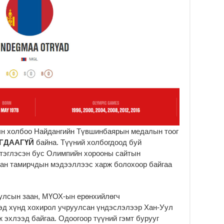
2
ын холбоо Найдангийн Түвшинбаярын медалын тоог
ГДААГҮЙ
байна. Түүний холбогдоод буй
 тэглэсэн бус Олимпийн хорооны сайтын
сан тамирчдын мэдээллээс харж болохоор байгаа
улсын заан, МҮОХ-ын ерөнхийлөгч
д хүнд хохирол учруулсан үндэслэлээр Хан-Уул
ж эхлээд байгаа. Одоогоор түүний гэмт бурууг