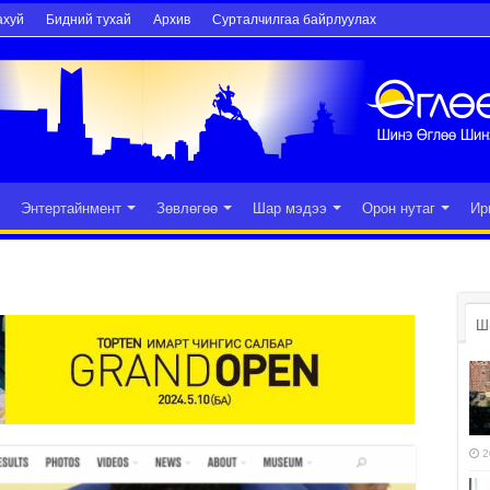
ахуй
Бидний тухай
Архив
Сурталчилгаа байрлуулах
Энтертайнмент
Зөвлөгөө
Шар мэдээ
Орон нутаг
Ир
Ш
2