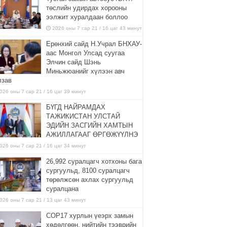
төслийн удирдах хорооны
ээлжит хуралдаан боллоо
2026 оны 7 сар 21 / 16 цаг 43 минут
Ерөнхий сайд Н.Учрал БНХАУ-
аас Монгол Улсад суугаа
Элчин сайд Шэнь
Миньжюанийг хүлээн авч
лзав
026 оны 7 сар 21 / 16 цаг 39 минут
БҮГД НАЙРАМДАХ
ТАЖИКИСТАН УЛСТАЙ
ЭДИЙН ЗАСГИЙН ХАМТЫН
АЖИЛЛАГААГ ӨРГӨЖҮҮЛНЭ
026 оны 7 сар 21 / 16 цаг 34 минут
26,992 суралцагч хотхоны бага
сургуульд, 8100 суралцагч
төрөлжсөн ахлах сургуульд
суралцана
026 оны 7 сар 21 / 13 цаг 43 минут
COP17 хурлын үеэрх замын
хөдөлгөөн, нийтийн тээврийн