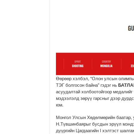
Өөрөөр хэлбэл, “Олон улсын олимп
ТЭГ болгосон байна” гэдэг нь
БАТЛА
асуудалтай холбоотойгоор медалийг
мэдээлэлд зөрүү гарсныг дээр дурд
юм.
Монгол Улсын Хөдөлмөрийн баатар, 
Н.Түвшинбаярыг бусдын эрүүл мэндэ
дүүргийн Цагдаагийн I хэлтэст шалга