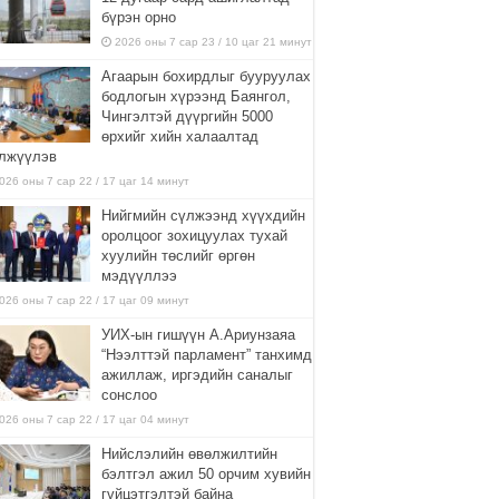
бүрэн орно
2026 оны 7 сар 23 / 10 цаг 21 минут
Агаарын бохирдлыг бууруулах
бодлогын хүрээнд Баянгол,
Чингэлтэй дүүргийн 5000
өрхийг хийн халаалтад
лжүүлэв
026 оны 7 сар 22 / 17 цаг 14 минут
Нийгмийн сүлжээнд хүүхдийн
оролцоог зохицуулах тухай
хуулийн төслийг өргөн
мэдүүллээ
026 оны 7 сар 22 / 17 цаг 09 минут
УИХ-ын гишүүн А.Ариунзаяа
“Нээлттэй парламент” танхимд
ажиллаж, иргэдийн саналыг
сонслоо
026 оны 7 сар 22 / 17 цаг 04 минут
Нийслэлийн өвөлжилтийн
бэлтгэл ажил 50 орчим хувийн
гүйцэтгэлтэй байна