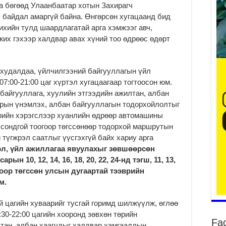
а бөгөөд Улаанбаатар хотын Захирагч
 байдал амаргүй байна. Өнгөрсөн хугацаанд бид
2
ихийн тулд шаардлагатай арга хэмжээг авч,
жих гэхээр халдвар авах хүний тоо өдрөөс өдөрт
Ту
хо
2
 худалдаа, үйлчилгээний байгууллагын үйл
Ер
07:00-21:00 цаг хүртэл хугацаагаар тогтоосон юм.
су
 байгууллага, хуулийн этгээдийн ажилтан, албан
ав
зрын үнэмлэх, албан байгууллагын тодорхойлолтыг
2
рийн хэрэгслээр хуанлийн өдрөөр автомашины
БҮ
 сондгой тоогоор төгссөнөөр тодорхой маршрутын
ЭД
түгжрэл саатлыг үүсгэхгүй байх хариу арга
ӨР
л, үйл ажиллагаа явуулахыг зөвшөөрсөн
2
 10, 12, 14, 16, 18, 20, 22, 24-нд тэгш, 11, 13,
26
оогоор төгссөн улсын дугаартай тээврийн
су
м.
су
2
й цагийн хуваарийг тусгай горимд шилжүүлж, өглөө
CO
7:30-22:00 цагийн хооронд зөвхөн төрийн
Fa
тээ
лтан, албан хаагчдыг халдвар хамгааллын