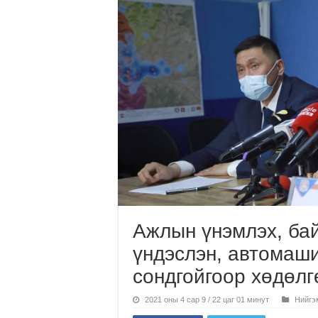
Ажлын үнэмлэх, ба
үндэслэн, автомаши
сондгойгоор хөдөл
2021 оны 4 сар 9 / 22 цаг 01 минут
Нийгэ