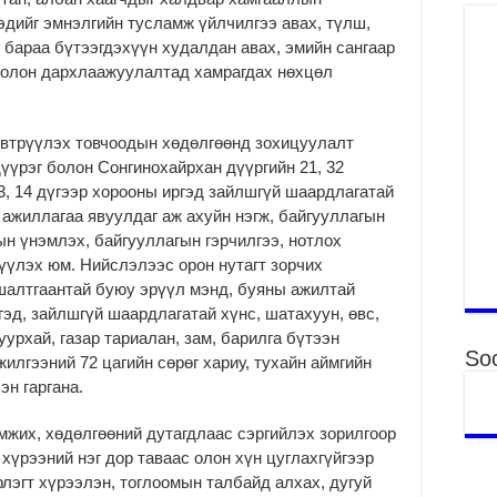
ху
эдийг эмнэлгийн тусламж үйлчилгээ авах, түлш,
ир
й бараа бүтээгдэхүүн худалдан авах, эмийн сангаар
2
олон дархлаажуулалтад хамрагдах нөхцөл
Гэ
ту
нэ
эвтрүүлэх товчоодын хөдөлгөөнд зохицуулалт
2
дүүрэг болон Сонгинохайрхан дүүргийн 21, 32
Б.
13, 14 дүгээр хорооны иргэд зайлшгүй шаардлагатай
ор
 ажиллагаа явуулдаг аж ахуйн нэгж, байгууллагын
2
ын үнэмлэх, байгууллагын гэрчилгээ, нотлох
үлэх юм. Нийслэлээс орон нутагт зорчих
НИ
АЖ
 шалтгаантай буюу эрүүл мэнд, буяны ажилтай
АЖ
гэд, зайлшгүй шаардлагатай хүнс, шатахуун, өвс,
ХӨ
уурхай, газар тариалан, зам, барилга бүтээн
2
Soc
лгээний 72 цагийн сөрөг хариу, тухайн аймгийн
Ба
н гаргана.
тэ
ду
мжих, хөдөлгөөний дутагдлаас сэргийлэх зорилгоор
яв
 хүрээний нэг дор таваас олон хүн цуглахгүйгээр
2
лэгт хүрээлэн, тоглоомын талбайд алхах, дугуй