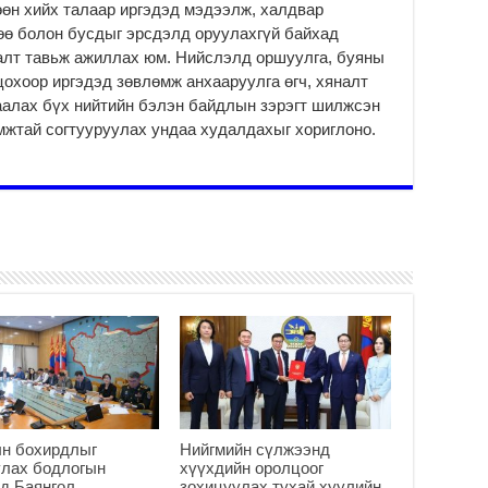
Б.
өөн хийх талаар иргэдэд мэдээлж, халдвар
аж
өө болон бусдыг эрсдэлд оруулахгүй байхад
уя
налт тавьж ажиллах юм. Нийслэлд оршуулга, буяны
2
цохоор иргэдэд зөвлөмж анхааруулга өгч, хяналт
“С
аалах бүх нийтийн бэлэн байдлын зэрэгт шилжсэн
да
мжтай согтууруулах ундаа худалдахыг хориглоно.
ду
2
Мо
бү
ни
2
Тө
то
2
“Э
хө
2
ын бохирдлыг
Нийгмийн сүлжээнд
“Ж
улах бодлогын
хүүхдийн оролцоог
2
д Баянгол,
зохицуулах тухай хуулийн