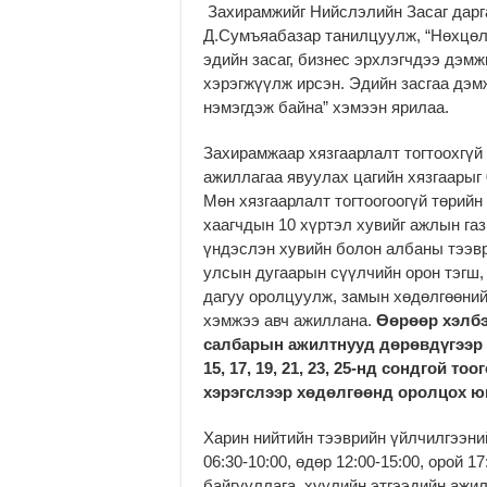
Захирамжийг Нийслэлийн Засаг дарг
Д.Сумъяабазар танилцуулж, “Нөхцөл
эдийн засаг, бизнес эрхлэгчдээ дэмж
хэрэгжүүлж ирсэн. Эдийн засгаа дэм
нэмэгдэж байна” хэмээн ярилаа.
Захирамжаар хязгаарлалт тогтоохгүй
ажиллагаа явуулах цагийн хязгаарыг 
Мөн хязгаарлалт тогтоогоогүй төрийн
хаагчдын 10 хүртэл хувийг ажлын га
үндэслэн хувийн болон албаны тээв
улсын дугаарын сүүлчийн орон тэгш,
дагуу оролцуулж, замын хөдөлгөөний 
хэмжээ авч ажиллана.
Өөрөөр хэлбэ
салбарын ажилтнууд дөрөвдүгээр сарын
15, 17, 19, 21, 23, 25-нд сондгой т
хэрэгслээр хөдөлгөөнд оролцох ю
Харин нийтийн тээврийн үйлчилгээни
06:30-10:00, өдөр 12:00-15:00, орой 1
байгууллага, хуулийн этгээдийн ажи