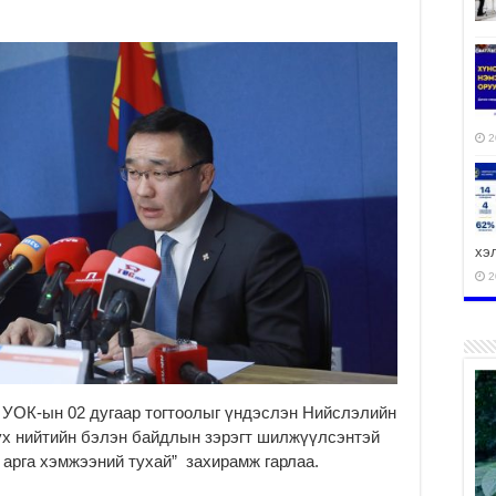
2
хэ
2
ху
аж
л, УОК-ын 02 дугаар тогтоолыг үндэслэн Нийслэлийн
үх нийтийн бэлэн байдлын зэрэгт шилжүүлсэнтэй
2
 арга хэмжээний тухай” захирамж гарлаа.