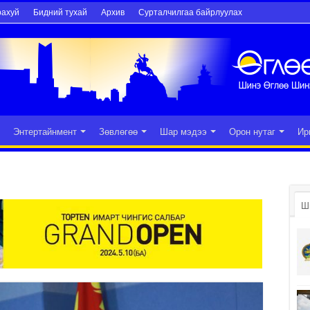
рахуй
Бидний тухай
Архив
Сурталчилгаа байрлуулах
Энтертайнмент
Зөвлөгөө
Шар мэдээ
Орон нутаг
Ир
Ш