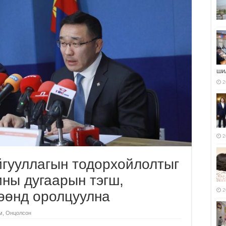
ши
2
2
йгууллагын тодорхойлолтыг
ны дугаарын тэгш,
2
гөөнд оролцуулна
м
,
Онцолсон