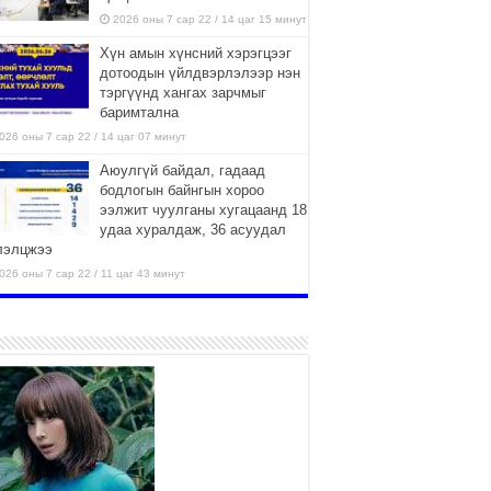
2026 оны 7 сар 22 / 14 цаг 15 минут
Хүн амын хүнсний хэрэгцээг
дотоодын үйлдвэрлэлээр нэн
тэргүүнд хангах зарчмыг
баримтална
026 оны 7 сар 22 / 14 цаг 07 минут
Аюулгүй байдал, гадаад
бодлогын байнгын хороо
ээлжит чуулганы хугацаанд 18
удаа хуралдаж, 36 асуудал
лэлцжээ
026 оны 7 сар 22 / 11 цаг 43 минут
“4 улирлын турш үйл
ажиллагаа явуулах
боломжтой-Хүүхэд хөгжүүлэх
төв” байгуулах төсөлд төр,
вийн хэвшлийн түншлэлийн хүрээнд хамтран
иллахыг урьж байна
026 оны 7 сар 22 / 9 цаг 28 минут
Б.Пүрэвдагва: “Урт цагаан”-ыг
залуучууд чөлөөт цагаа