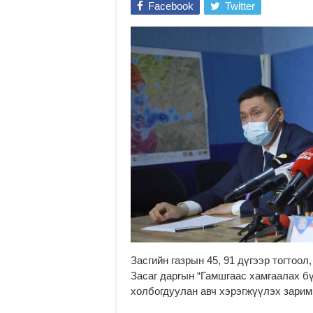
Facebook
Twitter
Засгийн газрын 45, 91 дүгээр тогтоо
Засаг даргын “Гамшгаас хамгаалах б
холбогдуулан авч хэрэгжүүлэх зарим