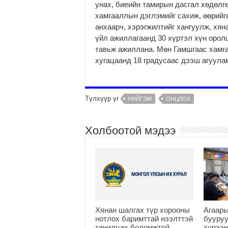
унах, биеийн тамирын дасгал хөдөлг
хамгааллын дэглэмийг сахиж, өөрийг
анхаарч, хэрэгжилтийг хангуулж, хя
үйл ажиллагаанд 30 хүртэл хүн орол
тавьж ажиллана. Мөн Гамшгаас хамг
хугацаанд 18 градусаас дээш агуула
Түлхүүр үг
НИЙГЭМ
ОНЦЛОХ
Холбоотой мэдээ
Хянан шалгах түр хорооны
Агаар
нотлох баримттай нээлттэй
бууру
танилцах боломжтой
хүрээн