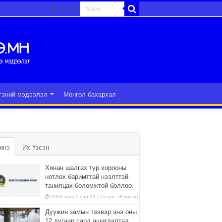
гэний мэдээлэл
Монгол бахархал
инэ
Их Үзсэн
Хянан шалгах түр хорооны
нотлох баримттай нээлттэй
танилцах боломжтой боллоо.
2026 оны 7 сар 23 / 15 цаг 58 минут
Дүүжин замын тээвэр энэ оны
12 дугаар сард ашиглалтад