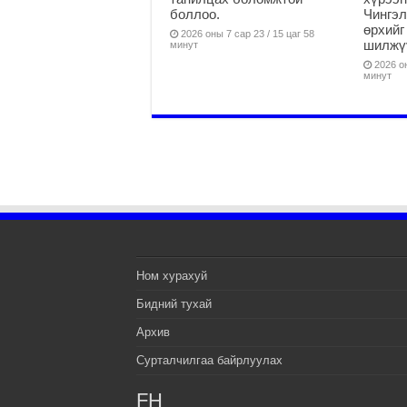
боллоо.
Чингэл
өрхийг
2026 оны 7 сар 23 / 15 цаг 58
шилжү
минут
2026 он
минут
Ном хурахуй
Бидний тухай
Архив
Сурталчилгаа байрлуулах
FH