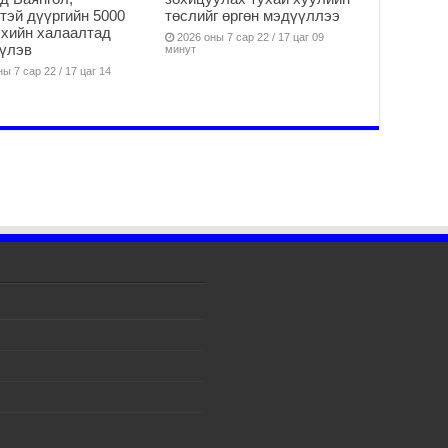
тэй дүүргийн 5000
төслийг өргөн мэдүүллээ
Б.
 хийн халаалтад
за
2026 оны 7 сар 22 / 17 цаг 09
үлэв
минут
за
ы 7 сар 22 / 17 цаг 14
2
Б.
чи
бо
2
Ха
за
үр
2
Ус
ба
сэ
га
2
31
үе
ба