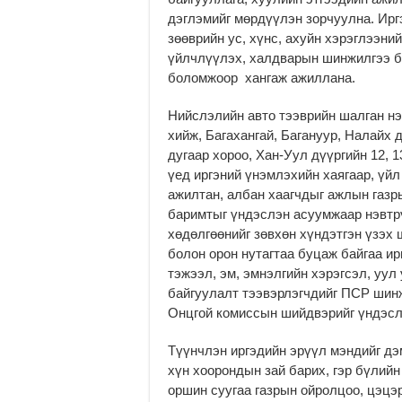
дэглэмийг мөрдүүлэн зорчуулна. Ирг
зөөврийн ус, хүнс, ахуйн хэрэглээни
үйлчлүүлэх, халдварын шинжилгээ б
боломжоор хангаж ажиллана.
Нийслэлийн авто тээврийн шалган н
хийж, Багахангай, Багануур, Налайх 
дугаар хороо, Хан-Уул дүүргийн 12, 
үед иргэний үнэмлэхийн хаягаар, үйл
ажилтан, албан хаагчдыг ажлын газр
баримтыг үндэслэн асуумжаар нэвтрү
хөдөлгөөнийг зөвхөн хүндэтгэн үзэх
болон орон нутагтаа буцаж байгаа ир
тэжээл, эм, эмнэлгийн хэрэгсэл, уул 
байгуулалт тээвэрлэгчдийг ПСР шинжи
Онцгой комиссын шийдвэрийг үндэслэ
Түүнчлэн иргэдийн эрүүл мэндийг дэ
хүн хоорондын зай барих, гэр бүлийн
оршин суугаа газрын ойролцоо, цэцэр