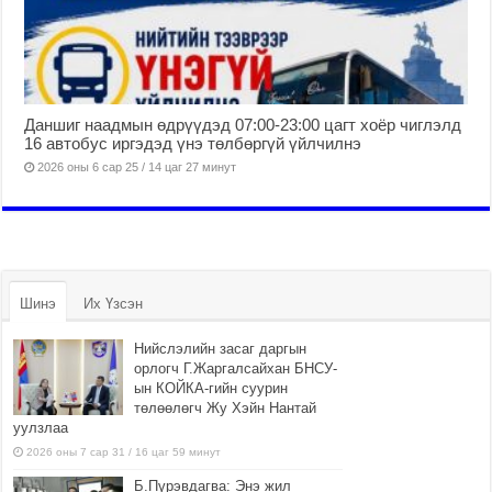
Даншиг наадмын өдрүүдэд 07:00-23:00 цагт хоёр чиглэлд
16 автобус иргэдэд үнэ төлбөргүй үйлчилнэ
2026 оны 6 сар 25 / 14 цаг 27 минут
Шинэ
Их Үзсэн
Нийслэлийн засаг даргын
орлогч Г.Жаргалсайхан БНСУ-
ын КОЙКА-гийн суурин
төлөөлөгч Жу Хэйн Нантай
уулзлаа
2026 оны 7 сар 31 / 16 цаг 59 минут
Б.Пүрэвдагва: Энэ жил