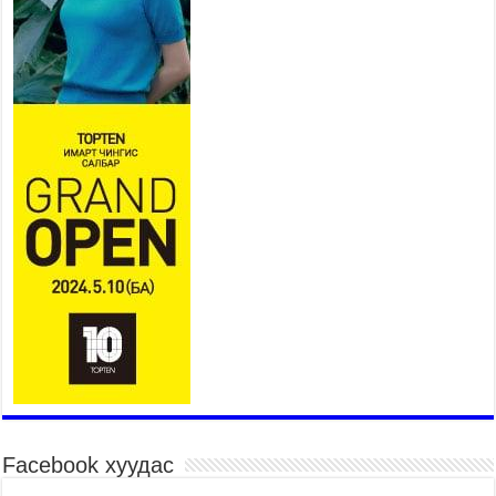
Нийслэлийн засаг даргын
нэгдүгээр орлогч Б.Мөнхбат
Денвер хот дахь Монгол
улсын өргөмжит консул
Ж.Вагенландертай уулзлаа
2026 оны 7 сар 30 / 15 цаг 30 минут
Нийслэл, дүүргийн шуурхай штабууд хүч,
хэрэгслийн бэлэн байдлыг ханган ажиллаж
байна
2026 оны 7 сар 30 / 15 цаг 24 минут
Бүгд Найрамдах Киргиз Улстай худалдаа,
тээвэр, логистикийн хамтын ажиллагааг
өргөжүүлнэ
2026 оны 7 сар 30 / 15 цаг 19 минут
Шадар сайд Н.Номтойбаяр яамдын Төрийн
нарийн бичгийн дарга нартай шуурхай
хуралдлаа
2026 оны 7 сар 30 / 15 цаг 12 минут
Бага орлоготой иргэдийн орлогод татвар
ногдуулахгүй байх эрх зүйн орчныг бүрдүүллээ
Facebook хуудас
2026 оны 7 сар 30 / 15 цаг 02 минут