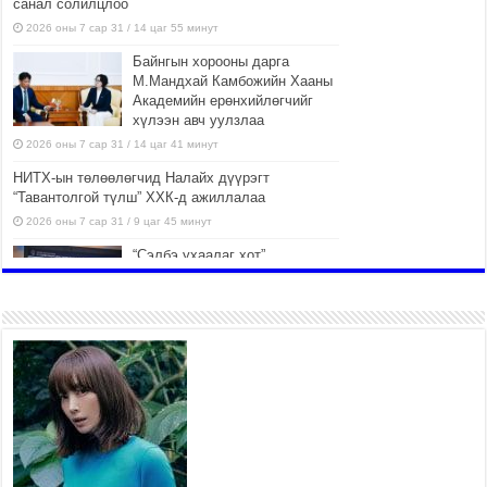
санал солилцлоо
2026 оны 7 сар 31 / 14 цаг 55 минут
Байнгын хорооны дарга
М.Мандхай Камбожийн Хааны
Академийн ерөнхийлөгчийг
хүлээн авч уулзлаа
2026 оны 7 сар 31 / 14 цаг 41 минут
НИТХ-ын төлөөлөгчид Налайх дүүрэгт
“Тавантолгой түлш” ХХК-д ажиллалаа
2026 оны 7 сар 31 / 9 цаг 45 минут
“Сэлбэ ухаалаг хот”
ашиглалтад орсноор
Улаанбаатар хотын орон
сууцны хангамжийн жилийн
эрэлтийн 42 хувийг хангана
2026 оны 7 сар 31 / 9 цаг 23 минут
Г.Жаргалсайхан: Энэ өвөл 400-
430 мянган тонн шахмал түлш
хэрэглэнэ
2026 оны 7 сар 30 / 15 цаг 35 минут