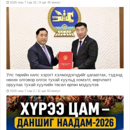
2026 оны 7 сар 31 / 9 цаг 45 минут
Улс төрийн хилс хэрэгт хэлмэгдэгчдийг цагаатгах, тэдэнд
нөхөх олговор олгох тухай хуульд нэмэлт, өөрчлөлт
оруулах тухай хуулийн төсөл өргөн мэдүүлэв
2026 оны 7 сар 2 / 11 цаг 50 минут