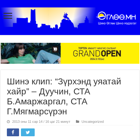
Шинэ клип: “Зүрхэнд уяатай
хайр” – Дуучин, СТА
Б.Амаржаргал, СТА
Г.Мягмарсүрэн
2013 оны 11 сар 14 / 16 цаг 21 минут
Uncategorized