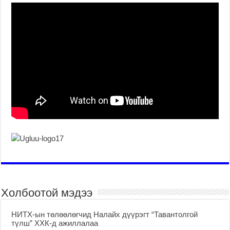
Холбоотой мэдээ
НИТХ-ын төлөөлөгчид Налайх дүүрэгт “Тавантолгой
түлш” ХХК-д ажиллалаа