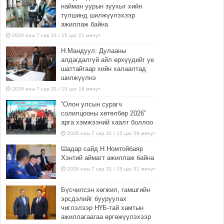
найман уурын зуухыг хийн
түлшинд шилжүүлэхээр
ажиллаж байна
2026 оны 7 сар 31 / 15 цаг 21 минут
Н.Мандуул: Дулааны
алдагдалгүй айл өрхүүдийг үе
шаттайгаар хийн халаалтад
шилжүүлнэ
2026 оны 7 сар 31 / 15 цаг 16 минут
“Олон улсын сурагч
солилцооны хөтөлбөр 2026”
арга хэмжээний хаалт боллоо
2026 оны 7 сар 31 / 15 цаг 09 минут
Шадар сайд Н.Номтойбаяр
Хэнтий аймагт ажиллаж байна
2026 оны 7 сар 31 / 15 цаг 01 минут
Бүсчилсэн хөгжил, гамшгийн
эрсдэлийг бууруулах
чиглэлээр НҮБ-тай хамтын
ажиллагаагаа өргөжүүлэхээр