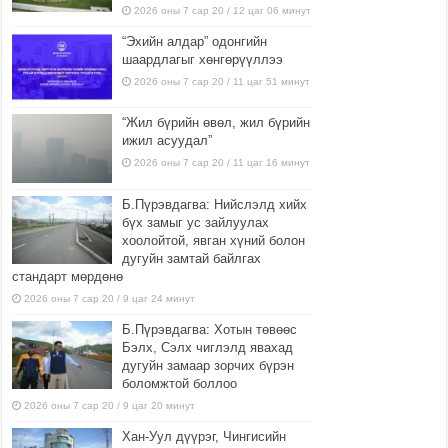
2026 оны 7 сар 20 / 12 цаг 06 минут
“Эхийн алдар” одонгийн
шаардлагыг хөнгөрүүллээ
2026 оны 7 сар 20 / 11 цаг 51 минут
“Жил бүрийн өвөл, жил бүрийн
ижил асуудал”
2026 оны 7 сар 20 / 11 цаг 16 минут
Б.Пүрэвдагва: Нийслэлд хийх
бүх замыг ус зайлуулах
хоолойтой, явган хүний болон
дугуйн замтай байлгах
стандарт мөрдөнө
2026 оны 7 сар 20 / 9 цаг 24 минут
Б.Пүрэвдагва: Хотын төвөөс
Бэлх, Сэлх чиглэлд явахад
дугуйн замаар зорчих бүрэн
боломжтой боллоо
2026 оны 7 сар 20 / 9 цаг 20 минут
Хан-Уул дүүрэг, Чингисийн