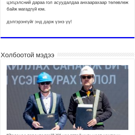
цэгцэлсний дараа гол асуудалдаа анхаарахаар төлөвлөж
байж магадгүй юм.
дэлгэрэнгүйг
энд дарж
үзнэ үү!
Холбоотой мэдээ