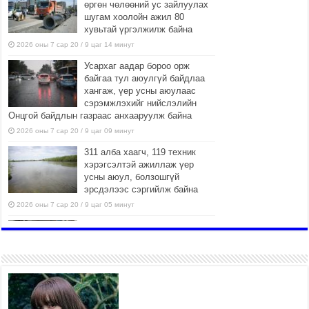
өргөн чөлөөний ус зайлуулах
шугам хоолойн ажил 80
хувьтай үргэлжилж байна
2026 оны 7 сар 20 / 9 цаг 14 минут
Усархаг аадар бороо орж
байгаа тул аюулгүй байдлаа
хангаж, үер усны аюулаас
сэрэмжлэхийг нийслэлийн
Онцгой байдлын газраас анхааруулж байна
2026 оны 7 сар 20 / 9 цаг 09 минут
311 алба хаагч, 119 техник
хэрэгсэлтэй ажиллаж үер
усны аюул, болзошгүй
эрсдэлээс сэргийлж байна
2026 оны 7 сар 20 / 9 цаг 05 минут
Аяллаа зөв төлөвлөхийг
иргэдэд зөвлөж байна
2026 оны 7 сар 16 / 11 цаг 50 минут
Үер усны болзошгүй аюулаас
сэргийлж, холбогдох
байгууллагууд өндөржүүлсэн