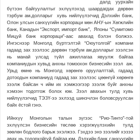
далд уурхайн
бүтээн байгуулалтыг эхлүүлэхэд шаардагдах дөрвөн
тэрбум ам.долларыг хувь нийлүүлэгчид Дэлхийн банк,
Олон улсын санхүүгийн корпораци мөн АНУ-ын Хөгжлийн
банк, Канадын “Экспорт, импорт банк”, Японы “Сумитомо
Мицуй банк корпораци”-аас авахад бэлэн болжээ.
Ингэснээр Монголд бүртгэлтэй “Оюутолгой” компани
гадаад зах зээлээс дөрвөн тэрбум ам.долларыг зээлсэн
нь манай улсад түйл ажиллагаа явуулж байгаа
компаниудын хувьд анхны томоохон бизнесийн зээл аж.
Урьд өмнө нь Монголд хөрөнгө оруулалттай, гадаад
дотоодын компаниуд гадаад зах зээлээс цөөнгүй хөрөнгө
зээлж байсан ч ийм их хэмжээгээр зээлж буйг анхны
хэмээн тодотгож болох юм. Зээл авахын тулд хувь
нийлүүлэгчид ТЭЗҮ-ээ эхлээд шинэчлэн боловсруулсан
байх ёстой гэнэ.
Ийнхүү Монголын талын зүгээс “Рио-Тинто”-той
эхлүүлсэн бизнесийн төслөө хэрэгжүүлэхийн тулд
зөөлөн бодлого барьж эхэлжээ. Гэхдээ энэ зээлийг хэзээ
авах нь тодорхойгүй байгаа юм. Дэлхийн банк санхүүгийн