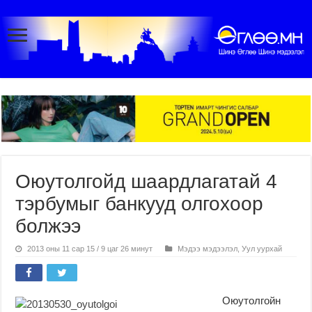
Оюутолгойд шаардлагатай 4
тэрбумыг банкууд олгохоор
болжээ
2013 оны 11 сар 15 / 9 цаг 26 минут
Мэдээ мэдээлэл
,
Уул уурхай
Оюутолгойн