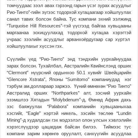
томчуудаас зээл авах гэрээнд гарын үсэг зурах асуудлыг
Рио-Тинто”-гийн зүгээс тодорхой хугацаагаар хойшлуулах
санал тавих болсон байна. Тус компани эхний ээлжинд
“Turquoise Hill Resources”-тэй үүсгээд байгаа хувьцааны
маргаанаа зохицуулахад тодорхой хугацаа хэрэгтэй
учраас зээлийн асуудлыг арванхоёрдугаар сар хүртэл
хойшлуулахыг хүссэн гэх.
Сүүлийн үед “Рио-Тинто” энд тэндхийн уурхайнуудаа
зарах болсон. Тухайлбал, Австралийн Квийнслэнд орших
“Clermont” нүүрсний ордынхоо 50.1 хувийг Швейцарийн
“Glencore Xstrata”, Японы “Sumitomo” компаниудад нэг
тэрбум ам.доллараар заржээ. Үүний өмнөхөн “Рио Тинто”
Австралид орших “Northparkes” алт, зэсний уурхайн
эзэмшлээ Хятадын “Molybdenum”-д, Өмнөд Африк дахь
зэс баяжуулах “Palabora” компанийн хувьцааныхаа
хэсгийг, “Eagle” нэртэй никель, зэсийн төслөө “Lundin
Mining”-д худалдсан гэх мэдээлэл олон улсын хэвлэлийн
хэрэгслүүдээр цацагдаж байсан билээ. Тиймээс тус
компани зарим хөрөнгө оруулалт, санхүүгийн асуудлаа