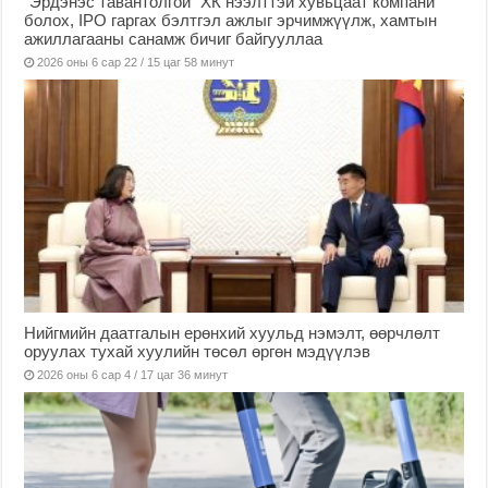
“Эрдэнэс тавантолгой” ХК нээлттэй хувьцаат компани
болох, IPO гаргах бэлтгэл ажлыг эрчимжүүлж, хамтын
ажиллагааны санамж бичиг байгууллаа
2026 оны 6 сар 22 / 15 цаг 58 минут
Нийгмийн даатгалын ерөнхий хуульд нэмэлт, өөрчлөлт
оруулах тухай хуулийн төсөл өргөн мэдүүлэв
2026 оны 6 сар 4 / 17 цаг 36 минут