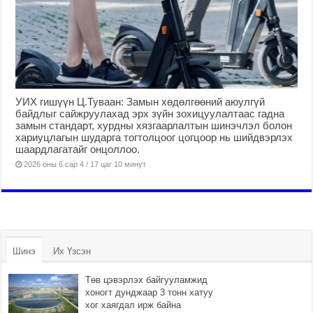
УИХ гишүүн Ц.Туваан: Замын хөдөлгөөний аюулгүй
байдлыг сайжруулахад эрх зүйн зохицуулалтаас гадна
замын стандарт, хурдны хязгаарлалтын шинэчлэл болон
хариуцлагын шударга тогтолцоог цогцоор нь шийдвэрлэх
шаардлагатайг онцоллоо.
2026 оны 6 сар 4 / 17 цаг 10 минут
Шинэ
Их Үзсэн
Төв цэвэрлэх байгууламжид
хоногт дунджаар 3 тонн хатуу
хог хаягдал ирж байна