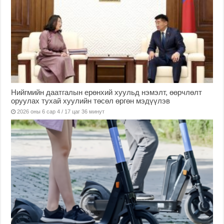
Нийгмийн даатгалын ерөнхий хуульд нэмэлт, өөрчлөлт
оруулах тухай хуулийн төсөл өргөн мэдүүлэв
2026 оны 6 сар 4 / 17 цаг 36 минут