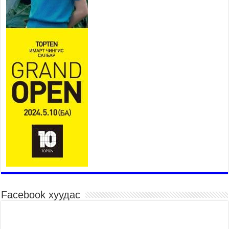
Ерөнхий сайд Н.Учрал БНХАУ-аас Монгол Улсад
суугаа Элчин сайд Шэнь Миньжюанийг хүлээн
авч уулзав
2026 оны 7 сар 21 / 16 цаг 39 минут
БҮГД НАЙРАМДАХ ТАЖИКИСТАН УЛСТАЙ
ЭДИЙН ЗАСГИЙН ХАМТЫН АЖИЛЛАГААГ
ӨРГӨЖҮҮЛНЭ
2026 оны 7 сар 21 / 16 цаг 34 минут
26,992 суралцагч хотхоны бага сургуульд, 8100
суралцагч төрөлжсөн ахлах сургуульд
суралцана
2026 оны 7 сар 21 / 13 цаг 43 минут
COP17 хурлын үеэрх замын хөдөлгөөн, нийтийн
тээврийн зохицуулалт, сургууль, цэцэрлэг, зах,
худалдааны төвийн ажиллах хуваарийг гаргаж,
иргэдэд мэдээлэхийг үүрэг болголоо
2026 оны 7 сар 21 / 11 цаг 59 минут
Facebook хуудас
Гэр бүлийн хэрэг шүүхэд хянан шийдвэрлэх
тухай хуулиар хүүхдийн дээд ашиг сонирхлыг
нэн тэргүүнд хангахыг баталгаажууллаа