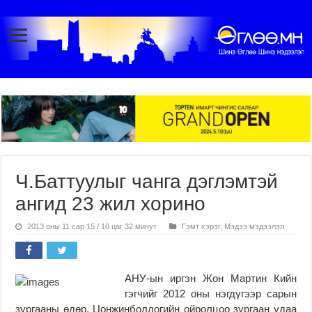
Ч.Баттуулыг чанга дэглэмтэй
ангид 23 жил хорино
2013 оны 11 сар 15 / 10 цаг 32 минут
Гэмт хэрэг
,
Мэдээ мэдээлэл
АНУ-ын иргэн Жон Мартин Кийн
гэгчийг 2012 оны нэгдүгээр сарын
зургааны өдөр, Цонжинболдогийн ойролцоо зургаан удаа