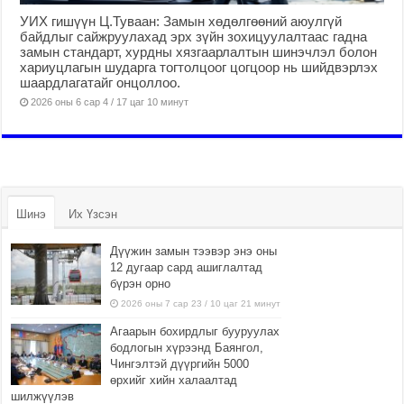
УИХ гишүүн Ц.Туваан: Замын хөдөлгөөний аюулгүй
байдлыг сайжруулахад эрх зүйн зохицуулалтаас гадна
замын стандарт, хурдны хязгаарлалтын шинэчлэл болон
хариуцлагын шударга тогтолцоог цогцоор нь шийдвэрлэх
шаардлагатайг онцоллоо.
2026 оны 6 сар 4 / 17 цаг 10 минут
Шинэ
Их Үзсэн
Дүүжин замын тээвэр энэ оны
12 дугаар сард ашиглалтад
бүрэн орно
2026 оны 7 сар 23 / 10 цаг 21 минут
Агаарын бохирдлыг бууруулах
бодлогын хүрээнд Баянгол,
Чингэлтэй дүүргийн 5000
өрхийг хийн халаалтад
шилжүүлэв