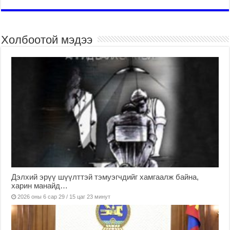
Холбоотой мэдээ
Дэлхий эрүү шүүлттэй тэмуэгчдийг хамгаалж байна,
харин манайд…
2026 оны 6 сар 29 / 15 цаг 23 минут