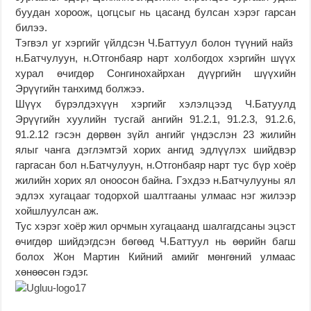
буудан хороож, цогцсыг нь цасанд булсан хэрэг гарсан
билээ.
Тэгвэл уг хэргийг үйлдсэн Ч.Баттуул болон түүний найз
н.Батчулуун, н.Отгонбаяр нарт холбогдох хэргийн шүүх
хурал өчигдөр Сонгинохайрхан дүүргийн шүүхийн
Эрүүгийн танхимд болжээ.
Шүүх бүрэлдэхүүн хэргийг хэлэлцээд Ч.Батуулд
Эрүүгийн хуулийн тусгай ангийн 91.2.1, 91.2.3, 91.2.6,
91.2.12 гэсэн дөрвөн зүйл ангийг үндэслэн 23 жилийн
ялыг чанга дэглэмтэй хорих ангид эдлүүлэх шийдвэр
гаргасан бол н.Батчулуун, н.Отгонбаяр нарт тус бүр хоёр
жилийн хорих ял оноосон байна. Гэхдээ н.Батчулууны ял
эдлэх хугацааг тодорхой шалтгааны улмаас нэг жилээр
хойшлуулсан аж.
Тус хэрэг хоёр жил орчмын хугацаанд шалгагдсаны эцэст
өчигдөр шийдэгдсэн бөгөөд Ч.Баттуул нь өөрийн багш
болох Жон Мартин Кийний амийг мөнгөний улмаас
хөнөөсөн гэдэг.