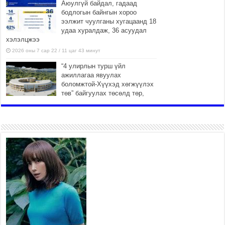
Аюулгүй байдал, гадаад
бодлогын байнгын хороо
ээлжит чуулганы хугацаанд 18
удаа хуралдаж, 36 асуудал
хэлэлцжээ
2026 оны 7 сар 22 / 11 цаг 43 минут
“4 улирлын турш үйл
ажиллагаа явуулах
боломжтой-Хүүхэд хөгжүүлэх
төв” байгуулах төсөлд төр,
хувийн хэвшлийн түншлэлийн хүрээнд хамтран
ажиллахыг урьж байна
2026 оны 7 сар 22 / 9 цаг 28 минут
Б.Пүрэвдагва: “Урт цагаан”-ыг
залуучууд чөлөөт цагаа
өнгөрүүлдэг, жуулчид зорьж
ирдэг цэг болгоно
2026 оны 7 сар 21 / 16 цаг 47 минут
Тусгай замын автобус /BRT/
төслийн удирдах хорооны
ээлжит хуралдаан боллоо
2026 оны 7 сар 21 / 16 цаг 43 минут