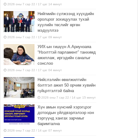
2026 оны 7 сар 22 / 17 цаг 14 минут
Нийгмийн сүлжээнд хүүхдийн
оролцоог зохицуулах тухай
хуулийн төслийг өргөн
мэдүүллээ
2026 оны 7 сар 22 / 17 цаг 09 минут
УИХ-ын гишүүн А.Ариунзаяа
“Нээлттэй парламент” танхимд
ажиллаж, иргэдийн саналыг
сонслоо
2026 оны 7 сар 22 / 17 цаг 04 минут
Нийслэлийн өвөлжилтийн
бэлтгэл ажил 50 орчим хувийн
гүйцэтгэлтэй байна
2026 оны 7 сар 22 / 14 цаг 15 минут
Хүн амын хүнсний хэрэгцээг
дотоодын үйлдвэрлэлээр нэн
тэргүүнд хангах зарчмыг
баримтална
2026 оны 7 сар 22 / 14 цаг 07 минут