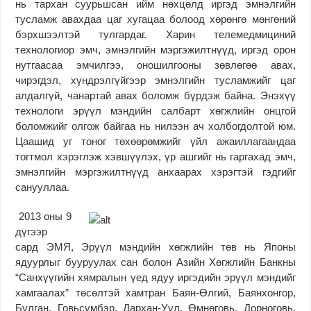
нь тархан суурьшсан ийм нөхцөлд иргэд эмнэлгийн
тусламж авахдаа цаг хугацаа болоод хөрөнгө мөнгөний
бэрхшээлтэй тулгардаг. Харин телемедмициний
технологиор эмч, эмнэлгийн мэргэжилтнүүд, иргэд орон
нутгаасаа эмчилгээ, оношилгооны зөвлөгөө авах,
чирэгдэл, хүндрэлгүйгээр эмнэлгийн тусламжийг цаг
алдалгүй, чанартай авах боломж бүрдэж байна. Энэхүү
технологи эрүүл мэндийн салбарт хөгжлийн онцгой
боломжийг олгож байгаа нь нилээн ач холбогдолтой юм.
Цаашид уг тоног төхөөрөмжийг үйл ажаиллагаандаа
тогтмол хэрэглэж хэвшүүлэх, үр ашгийг нь гаргахад эмч,
эмнэлгийн мэргэжилтнүүд анхаарах хэрэгтэй гэдгийг
санууллаа.
2013 оны 9
дүгээр
сард ЭМЯ, Эрүүл мэндийн хөгжлийн төв нь Японы
ядуурлыг бууруулах сан болон Азийн Хөгжлийн Банкны
“Санхүүгийн хямралын үед ядуу иргэдийн эрүүл мэндийг
хамгаалах” төсөлтэй хамтран Баян-Өлгий, Баянхонгор,
Булган, Говьсүмбэр, Дархан-Уул, Өмнөговь, Дорноговь,