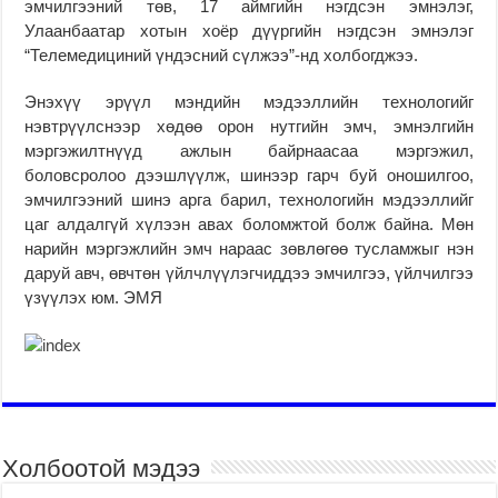
эмчилгээний төв, 17 аймгийн нэгдсэн эмнэлэг,
Улаанбаатар хотын хоёр дүүргийн нэгдсэн эмнэлэг
“Телемедициний үндэсний сүлжээ”-нд холбогджээ.
Энэхүү эрүүл мэндийн мэдээллийн технологийг
нэвтрүүлснээр хөдөө орон нутгийн эмч, эмнэлгийн
мэргэжилтнүүд ажлын байрнаасаа мэргэжил,
боловсролоо дээшлүүлж, шинээр гарч буй оношилгоо,
эмчилгээний шинэ арга барил, технологийн мэдээллийг
цаг алдалгүй хүлээн авах боломжтой болж байна. Мөн
нарийн мэргэжлийн эмч нараас зөвлөгөө тусламжыг нэн
даруй авч, өвчтөн үйлчлүүлэгчиддээ эмчилгээ, үйлчилгээ
үзүүлэх юм. ЭМЯ
Холбоотой мэдээ