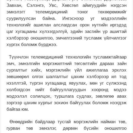
Завхан, Сэлэнгэ, Увс, Хөвсгөл аймгуудийн нэгдсэн
эмнэлэгт телемедициний тоног төхөөрөмжийг
суурилуулсан байна. Ингэснээр уг мэдээллийн
технологийг ашиглан алслагдсан орон нутгийн иргэдэд
цаг хугацааны хүлээгдэлгүй, эдийн засгийн үр ашигтай
хэлбэрээр оношилгоо, эмчилгээний тусламж үйлчилгээг
хүргэх боломж бүрджээ.
Түүнчлэн телемедициний технологийн тусламжтайгаар
эмч, эмнэлгийн мэргэжилтний төгсөлтийн дараах зайн
сургалтыг хийх, мэргэжлийн үйл ажиллагаа эрхлэх
зөвшөөрөл олгох шалгалтыг цахим хэлбэрээр ил тод
нээллтэй, түргэн хугацаанд явуулах, мөн уг сүлжээнд
холбогдсон нийт байгууллагуудын хооронд мэдээ
мэдээлэл солилцох, туршлага судлах, зөвлөгөө авах
зэргээр цахим хурлыг зохион байгуулах боломж нээгдэж
байгаа юм.
Өнөөдрийн байдлаар тусгай мэргэжлийн найман төв,
гурван төв эмнэлэг, дөрвөн бүсийн оношилгоо