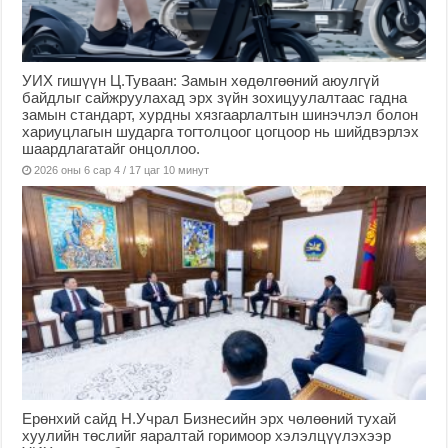
УИХ гишүүн Ц.Туваан: Замын хөдөлгөөний аюулгүй
байдлыг сайжруулахад эрх зүйн зохицуулалтаас гадна
замын стандарт, хурдны хязгаарлалтын шинэчлэл болон
хариуцлагын шударга тогтолцоог цогцоор нь шийдвэрлэх
шаардлагатайг онцоллоо.
2026 оны 6 сар 4 / 17 цаг 10 минут
Ерөнхий сайд Н.Учрал Бизнесийн эрх чөлөөний тухай
хуулийн төслийг яаралтай горимоор хэлэлцүүлэхээр