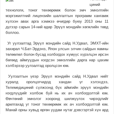
циний
технологи, тоног төхөөрөмж болон эмч эмнэлгийн
мэргэжилтний лицензийн шалгалтын программ хангамж
хүлээн авах арга хэмжээ өчигдөр буюу 2013 оны 11
дүгээр сарын 14-ний өдөр Эрүүл мэндийн хөгжлийн төвд
боллоо.
Уг уулзалтад Эрүүл мэндийн сайд Н.Удвал, ЭМХТ-ийн
захирал Ч.Бат-Эрдэнэ, Япон улсын элчин сайдын яамны
төлөөлөл болон бусад холбогдох хүмүүс хүрэлцэн ирсэн
бөгөөд аймгуудын нэгдсэн эмнэлгийн дарга нар цахим
хэлбэрээр уулзалтад оролцсон юм.
Уулзалтын үеэр Эрүүл мэндийн сайд Н.Удвал нийт
хуралд оролцогчидод хандан үг хэлэхдээ,
Телемедициний сүлжээнд бүх аймгийн эрүүл мэндийн
нэгдлүүдийг холбож буй нь их ач холбогдолтой юм.
Өвчтөний эмнэлэг хооронд шилжүүлэх чирэгдлийг
арилгахад уг тоног төхөөрөмж их ач холбогдолтой юм.
Манай орны хувьд өргөн уудам нутаг дэвсгэртэй хүн ард