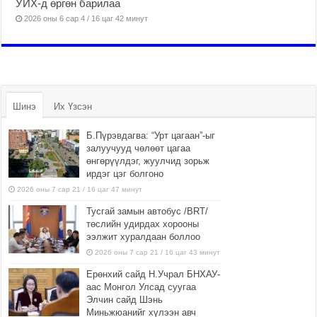
УИХ-д өргөн барилаа
2026 оны 6 сар 4 / 16 цаг 42 минут
Шинэ
Их Үзсэн
Б.Пүрэвдагва: “Урт цагаан”-ыг
залуучууд чөлөөт цагаа
өнгөрүүлдэг, жуулчид зорьж
ирдэг цэг болгоно
2026 оны 7 сар 21 / 16 цаг 47 минут
Тусгай замын автобус /BRT/
төслийн удирдах хорооны
ээлжит хуралдаан боллоо
2026 оны 7 сар 21 / 16 цаг 43 минут
Ерөнхий сайд Н.Учрал БНХАУ-
аас Монгол Улсад суугаа
Элчин сайд Шэнь
Миньжюанийг хүлээн авч