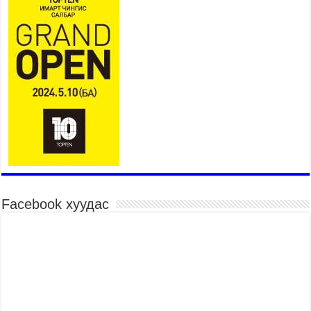
уялдаа холбоогүйгээс саатах ёсгүй
2026 оны 7 сар 20 / 17 цаг 21 минут
“Сэлбэ 20 минутын хот” төслийн анхны 12
давхар барилгын үндсэн карказ, цутгалтын ажил
дууслаа
2026 оны 7 сар 20 / 17 цаг 17 минут
Мопед, скүүтер, тэдгээртэй адилтгах үзүүлэлт
бүхий тээврийн хэрэгсэлтэй холбоотой
нийслэлийн засаг дарга захирамж гаргалаа
2026 оны 7 сар 20 / 17 цаг 11 минут
Төв цэвэрлэх байгууламжид хоногт дунджаар 3
тонн хатуу хог хаягдал ирж байна
2026 оны 7 сар 20 / 12 цаг 06 минут
Facebook хуудас
“Эхийн алдар” одонгийн шаардлагыг
хөнгөрүүллээ
2026 оны 7 сар 20 / 11 цаг 51 минут
“Жил бүрийн өвөл, жил бүрийн ижил асуудал”
2026 оны 7 сар 20 / 11 цаг 16 минут
Б.Пүрэвдагва: Нийслэлд хийх бүх замыг ус