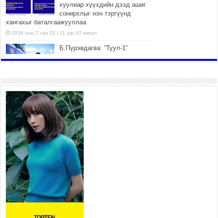
хуулиар хүүхдийн дээд ашиг
сонирхлыг нэн тэргүүнд
хангахыг баталгаажууллаа
2026 оны 7 сар 21 / 11 цаг 42 минут
Б.Пүрэвдагва: “Туул-1”
коллекторыг ашиглалтад
оруулж байж бид гэр
хорооллыг барилгажуулна
2026 оны 7 сар 21 / 10 цаг 15 минут
НИЙСЛЭЛ, АЙМГИЙН УДИРДЛАГУУДЫН
АЖЛЫГ ХҮНД СУРТЛЫГ БУУРУУЛЖ, ИРГЭД,
АЖ АХУЙН НЭГЖИЙН АЧААГ ХЭРХЭН
ХӨНГӨЛСНӨӨР ДҮГНЭНЭ
2026 оны 7 сар 21 / 10 цаг 09 минут
Байнгын хорооны дарга М.Мандхай Цөлжилттэй
тэмцэх тухай НҮБ-ын конвенцын талуудын 17
дугаар бага хурал (СОР17)-ын бэлтгэл ажлын
явцтай танилцлаа
2026 оны 7 сар 21 / 10 цаг 03 минут
Б.Пүрэвдагва: Бүтээн байгуулалтын аливаа
ажил инженерийн хангамжийн байгууллагуудын