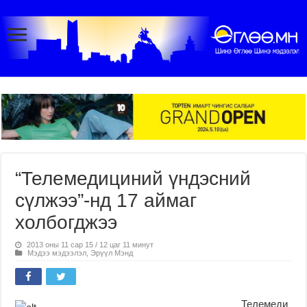
“Телемедициний үндэсний
сүлжээ”-нд 17 аймаг
холбогджээ
2013 оны 11 сар 15 / 12 цаг 11 минут
Мэдээ мэдээлэл
,
Эрүүл Мэнд
Телемеди