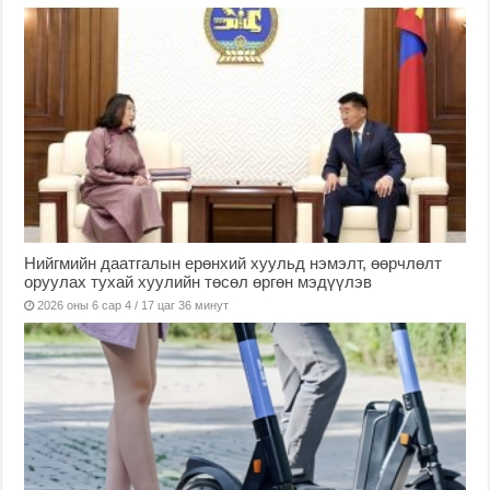
Нийгмийн даатгалын ерөнхий хуульд нэмэлт, өөрчлөлт
оруулах тухай хуулийн төсөл өргөн мэдүүлэв
2026 оны 6 сар 4 / 17 цаг 36 минут