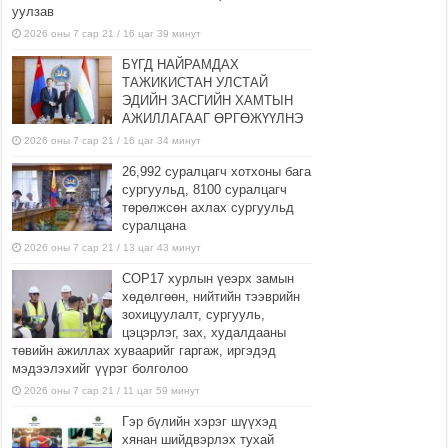
уулзав
2026 оны 7 сар 21 / 16 цаг 39 минут
БҮГД НАЙРАМДАХ
ТАЖИКИСТАН УЛСТАЙ
ЭДИЙН ЗАСГИЙН ХАМТЫН
АЖИЛЛАГААГ ӨРГӨЖҮҮЛНЭ
2026 оны 7 сар 21 / 16 цаг 34 минут
26,992 суралцагч хотхоны бага
сургуульд, 8100 суралцагч
төрөлжсөн ахлах сургуульд
суралцана
2026 оны 7 сар 21 / 13 цаг 43 минут
COP17 хурлын үеэрх замын
хөдөлгөөн, нийтийн тээврийн
зохицуулалт, сургууль,
цэцэрлэг, зах, худалдааны
төвийн ажиллах хуваарийг гаргаж, иргэдэд
мэдээлэхийг үүрэг болголоо
2026 оны 7 сар 21 / 11 цаг 59 минут
Гэр бүлийн хэрэг шүүхэд
хянан шийдвэрлэх тухай