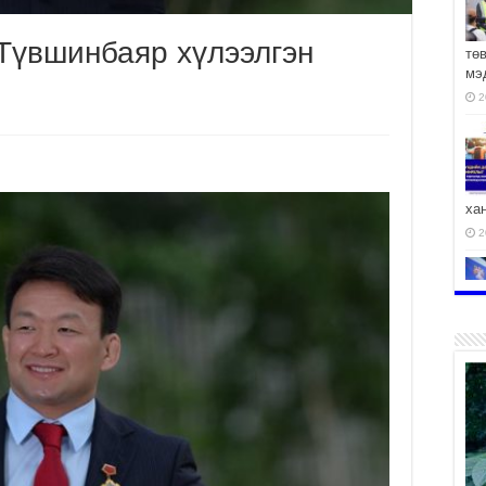
Түвшинбаяр хүлээлгэн
тө
мэ
2
ха
2
2
АЧ
2