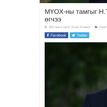
МҮОХ-ны тамгыг Н.
өгчээ
2021 оны 6 сар 8 / 13 цаг 15 минут
Спорт
Facebook
Twitter