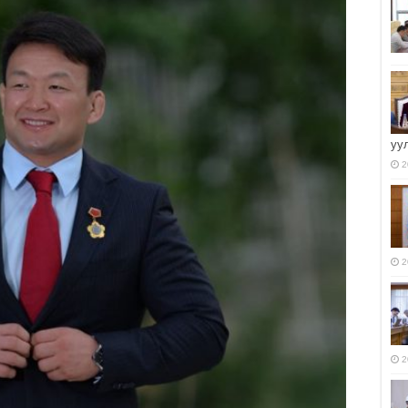
уу
2
2
2