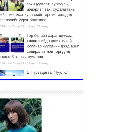
зохицуулалт, сургууль,
цэцэрлэг, зах, худалдааны
вийн ажиллах хуваарийг гаргаж, иргэдэд
дээлэхийг үүрэг болголоо
026 оны 7 сар 21 / 11 цаг 59 минут
Гэр бүлийн хэрэг шүүхэд
хянан шийдвэрлэх тухай
хуулиар хүүхдийн дээд ашиг
сонирхлыг нэн тэргүүнд
нгахыг баталгаажууллаа
026 оны 7 сар 21 / 11 цаг 42 минут
Б.Пүрэвдагва: “Туул-1”
коллекторыг ашиглалтад
оруулж байж бид гэр
хорооллыг барилгажуулна
026 оны 7 сар 21 / 10 цаг 15 минут
НИЙСЛЭЛ, АЙМГИЙН
УДИРДЛАГУУДЫН АЖЛЫГ
ХҮНД СУРТЛЫГ БУУРУУЛЖ,
ИРГЭД, АЖ АХУЙН НЭГЖИЙН
ААГ ХЭРХЭН ХӨНГӨЛСНӨӨР ДҮГНЭНЭ
026 оны 7 сар 21 / 10 цаг 09 минут