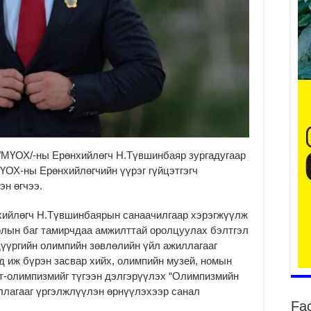
ба
та
2
Б.
аж
уя
/МҮОХ/-ны Ерөнхийлөгч Н.Түвшинбаяр зургадугаар
2
ҮОХ-ны Ерөнхийлөгчийн үүрэг гүйцэтгэгч
“С
эн өгчээ.
да
ду
хийлөгч Н.Түвшинбаярын санаачилгаар хэрэгжүүлж
2
олын баг тамирчдаа амжилттай оролцуулах бэлтгэл
Мо
дүүргийн олимпийн зөвлөлийн үйл ажиллагааг
бү
 иж бүрэн засвар хийх, олимпийн музей, номын
ни
т-олимпизмийг түгээн дэлгэрүүлэх “Олимпизмийн
2
иллагааг үргэлжлүүлэн өрнүүлэхээр санал
Fa
Тө