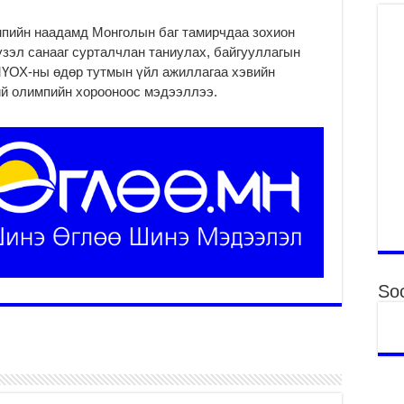
то
2
мпийн наадамд Монголын баг тамирчдаа зохион
зэл санааг сурталчлан таниулах, байгууллагын
“Э
МҮОХ-ны өдөр тутмын үйл ажиллагаа хэвийн
хө
ий олимпийн хорооноос мэдээллээ.
2
“Ж
2
Б.
за
за
2
Б.
чи
бо
Soc
2
Ха
за
үр
2