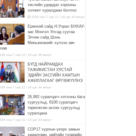
төслийн удирдах хорооны
ээлжит хуралдаан боллоо
2026 оны 7 сар 21 / 16 цаг 43 минут
Ерөнхий сайд Н.Учрал БНХАУ-
аас Монгол Улсад суугаа
Элчин сайд Шэнь
Миньжюанийг хүлээн авч
лзав
026 оны 7 сар 21 / 16 цаг 39 минут
БҮГД НАЙРАМДАХ
ТАЖИКИСТАН УЛСТАЙ
ЭДИЙН ЗАСГИЙН ХАМТЫН
АЖИЛЛАГААГ ӨРГӨЖҮҮЛНЭ
026 оны 7 сар 21 / 16 цаг 34 минут
26,992 суралцагч хотхоны бага
сургуульд, 8100 суралцагч
төрөлжсөн ахлах сургуульд
суралцана
026 оны 7 сар 21 / 13 цаг 43 минут
COP17 хурлын үеэрх замын
хөдөлгөөн, нийтийн тээврийн