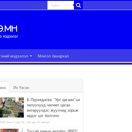
гэний мэдээлэл
Монгол бахархал
инэ
Их Үзсэн
Б.Пүрэвдагва: “Урт цагаан”-ыг
залуучууд чөлөөт цагаа
өнгөрүүлдэг, жуулчид зорьж
ирдэг цэг болгоно
026 оны 7 сар 21 / 16 цаг 47 минут
Тусгай замын автобус /BRT/