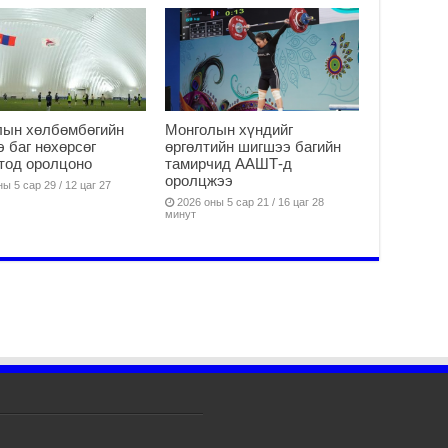
Ус
ба
сэ
га
2
31
лын хөлбөмбөгийн
Монголын хүндийг
үе
 баг нөхөрсөг
өргөлтийн шигшээ багийн
ба
тод оролцоно
тамирчид ААШТ-д
2
оролцжээ
ы 5 сар 29 / 12 цаг 27
Ая
2026 оны 5 сар 21 / 16 цаг 28
минут
2
Үе
хо
ба
2
Мо
“Д
ба
2
Ша