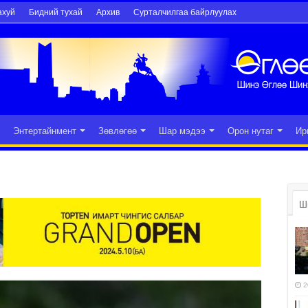
ахуй
Бидний тухай
Архив
Сурталчилгаа байрлуулах
Энтертайнмент
Зөвлөгөө
Шар мэдээ
Орон нутаг
Ир
Ш
2