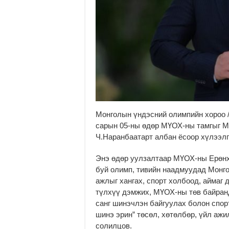
Монголын үндэсний олимпийн хороо 
сарын 05-ны өдөр МҮОХ-ны тамгыг М
Ч.Наранбаатарт албан ёсоор хүлээлг
Энэ өдөр уулзалтаар МҮОХ-ны Ерөн
буй олимп, тивийн наадмуудад Монг
ажлыг хангах, спорт холбоод, аймаг 
түлхүү дэмжих, МҮОХ-ны төв байранд
санг шинэчлэн байгуулах болон спор
шинэ эрин” төсөл, хөтөлбөр, үйл аж
солилцов.