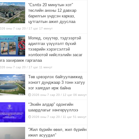
“Сэлбэ 20 минутын хот”
төслийн анхны 12 давхар
барилгын үндсэн карказ,
цутгалтын ажил дууслаа
026 оны 7 сар 20 / 17 цаг 17 минут
Мопед, скүүтер, тэдгээртэй
адилтгах үзүүлэлт бүхий
тээврийн хэрэгсэлтэй
холбоотой нийслэлийн засаг
рга захирамж гаргалаа
026 оны 7 сар 20 / 17 цаг 11 минут
Төв цэвэрлэх байгууламжид
хоногт дунджаар 3 тонн хатуу
хог хаягдал ирж байна
2026 оны 7 сар 20 / 12 цаг 06 минут
“Эхийн алдар” одонгийн
шаардлагыг хөнгөрүүллээ
2026 оны 7 сар 20 / 11 цаг 51 минут
“Жил бүрийн өвөл, жил бүрийн
ижил асуудал”