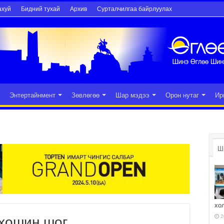
ахуй
Бидний тухай
Архив
Сурталчилгаа байрлуулах
Энтертайнмент
Зөвлөгөө
Шар мэдээ
Орон нутаг
Ир
Ш
хо
2
 хошин шог