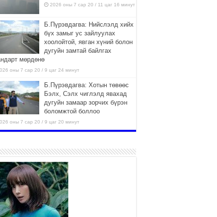
2026 оны 7 сар 20 / 11 цаг 16 минут
Б.Пүрэвдагва: Нийслэлд хийх
бүх замыг ус зайлуулах
хоолойтой, явган хүний болон
дугуйн замтай байлгах
андарт мөрдөнө
026 оны 7 сар 20 / 9 цаг 24 минут
Б.Пүрэвдагва: Хотын төвөөс
Бэлх, Сэлх чиглэлд явахад
дугуйн замаар зорчих бүрэн
боломжтой боллоо
026 оны 7 сар 20 / 9 цаг 20 минут
Хан-Уул дүүрэг, Чингисийн
өргөн чөлөөний ус зайлуулах
шугам хоолойн ажил 80
хувьтай үргэлжилж байна
026 оны 7 сар 20 / 9 цаг 14 минут
Усархаг аадар бороо орж
байгаа тул аюулгүй байдлаа
хангаж, үер усны аюулаас
сэрэмжлэхийг нийслэлийн