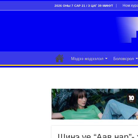
Ном хур
2026 ОНЫ 7 САР 21 / 3 ЦАГ 39 МИНУТ
Мэдээ мэдээлэл
Боловсрол
Шинэ үе “Аав нар”-