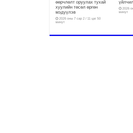
өөрчлөлт оруулах тухай
үйлчи
хуулийн төсөл өргөн
2026 он
мэдүүлэв
минут
2026 оны 7 сар 2 / 11 цаг 50
минут