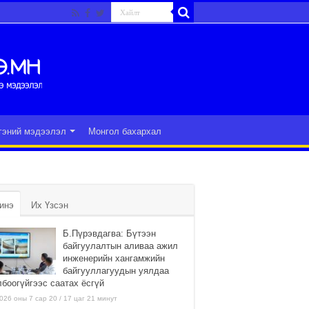
гэний мэдээлэл
Монгол бахархал
инэ
Их Үзсэн
Б.Пүрэвдагва: Бүтээн
байгуулалтын аливаа ажил
инженерийн хангамжийн
байгууллагуудын уялдаа
лбоогүйгээс саатах ёсгүй
026 оны 7 сар 20 / 17 цаг 21 минут