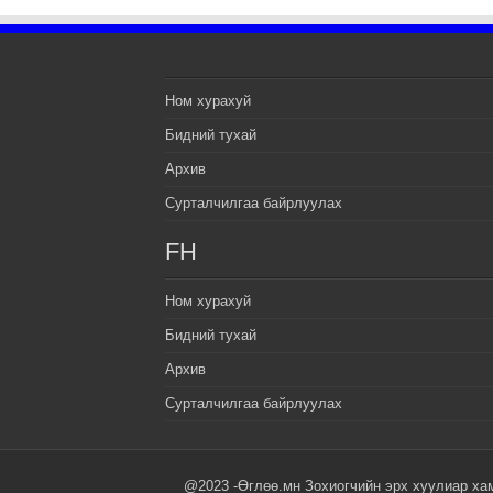
Ном хурахуй
Бидний тухай
Архив
Сурталчилгаа байрлуулах
FH
Ном хурахуй
Бидний тухай
Архив
Сурталчилгаа байрлуулах
@2023 -Өглөө.мн Зохиогчийн эрх хуулиар ха