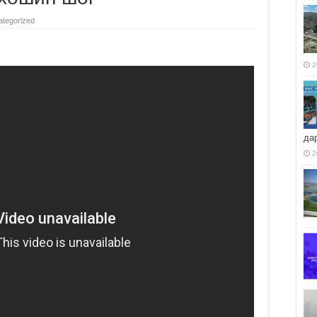
tegorized
2
да
2