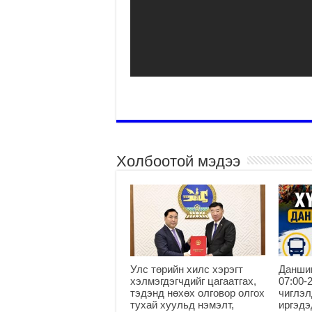
Холбоотой мэдээ
Улс төрийн хилс хэрэгт
Данши
хэлмэгдэгчдийг цагаатгах,
07:00-
тэдэнд нөхөх олговор олгох
чиглэл
тухай хуульд нэмэлт,
иргэдэ