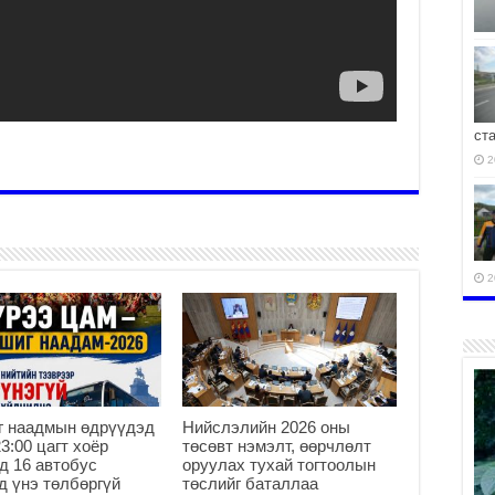
ст
2
2
2
г наадмын өдрүүдэд
Нийслэлийн 2026 оны
23:00 цагт хоёр
төсөвт нэмэлт, өөрчлөлт
д 16 автобус
оруулах тухай тогтоолын
д үнэ төлбөргүй
төслийг баталлаа