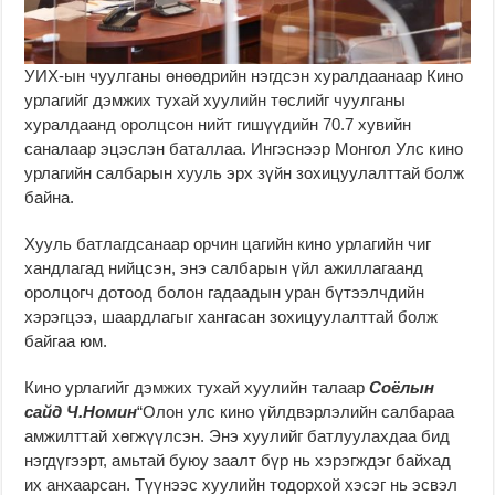
УИХ-ын чуулганы өнөөдрийн нэгдсэн хуралдаанаар Кино
урлагийг дэмжих тухай хуулийн төслийг чуулганы
хуралдаанд оролцсон нийт гишүүдийн 70.7 хувийн
саналаар эцэслэн баталлаа. Ингэснээр Монгол Улс кино
урлагийн салбарын хууль эрх зүйн зохицуулалттай болж
байна.
Хууль батлагдсанаар орчин цагийн кино урлагийн чиг
хандлагад нийцсэн, энэ салбарын үйл ажиллагаанд
оролцогч дотоод болон гадаадын уран бүтээлчдийн
хэрэгцээ, шаардлагыг хангасан зохицуулалттай болж
байгаа юм.
Кино урлагийг дэмжих тухай хуулийн талаар
Соёлын
сайд Ч.Номин
“Олон улс кино үйлдвэрлэлийн салбараа
амжилттай хөгжүүлсэн. Энэ хуулийг батлуулахдаа бид
нэгдүгээрт, амьтай буюу заалт бүр нь хэрэгждэг байхад
их анхаарсан. Түүнээс хуулийн тодорхой хэсэг нь эсвэл