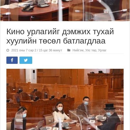
Кино урлагийг дэмжих тухай
хуулийн төсөл батлагдлаа
2021 оны 7 сар 2 / 15 цаг 36 минут
Нийгэм
,
Улс төр
,
Урлаг