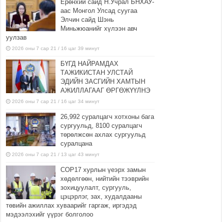
m
Ерөнхий сайд Н.Учрал БНХАУ-
аас Монгол Улсад суугаа
p
Элчин сайд Шэнь
a
Миньжюанийг хүлээн авч
y
уулзав
d
2026 оны 7 сар 21 / 16 цаг 39 минут
a
БҮГД НАЙРАМДАХ
y
ТАЖИКИСТАН УЛСТАЙ
l
ЭДИЙН ЗАСГИЙН ХАМТЫН
o
АЖИЛЛАГААГ ӨРГӨЖҮҮЛНЭ
a
2026 оны 7 сар 21 / 16 цаг 34 минут
n
26,992 суралцагч хотхоны бага
s
сургуульд, 8100 суралцагч
o
төрөлжсөн ахлах сургуульд
n
суралцана
l
2026 оны 7 сар 21 / 13 цаг 43 минут
i
COP17 хурлын үеэрх замын
n
хөдөлгөөн, нийтийн тээврийн
e
зохицуулалт, сургууль,
цэцэрлэг, зах, худалдааны
төвийн ажиллах хуваарийг гаргаж, иргэдэд
мэдээлэхийг үүрэг болголоо