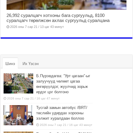
е
n
и
к
e
к
26,992 суралцагч хотхоны бага сургуульд, 8100
о
y
а
суралцагч төрөлжсөн ахлах сургуульд суралцана
н
h
р
2026 оны 7 сар 21 / 13 цаг 43 минут
л
t
т
а
t
ы
й
p
н
s
с
:
р
/
Шинэ
Их Үзсэн
о
/
ч
z
Б.Пүрэвдагва: “Урт цагаан”-ыг
н
p
залуучууд чөлөөт цагаа
өнгөрүүлдэг, жуулчид зорьж
о
-
ирдэг цэг болгоно
p
2026 оны 7 сар 21 / 16 цаг 47 минут
d
l
Тусгай замын автобус /BRT/
төслийн удирдах хорооны
.
ээлжит хуралдаан боллоо
c
2026 оны 7 сар 21 / 16 цаг 43 минут
o