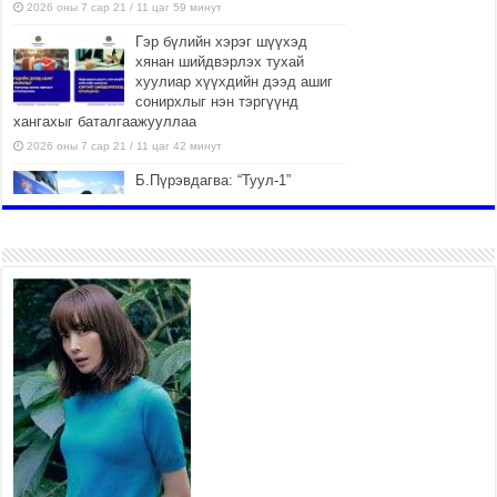
2026 оны 7 сар 21 / 11 цаг 59 минут
Гэр бүлийн хэрэг шүүхэд
хянан шийдвэрлэх тухай
хуулиар хүүхдийн дээд ашиг
сонирхлыг нэн тэргүүнд
хангахыг баталгаажууллаа
2026 оны 7 сар 21 / 11 цаг 42 минут
Б.Пүрэвдагва: “Туул-1”
коллекторыг ашиглалтад
оруулж байж бид гэр
хорооллыг барилгажуулна
2026 оны 7 сар 21 / 10 цаг 15 минут
НИЙСЛЭЛ, АЙМГИЙН
УДИРДЛАГУУДЫН АЖЛЫГ
ХҮНД СУРТЛЫГ БУУРУУЛЖ,
ИРГЭД, АЖ АХУЙН НЭГЖИЙН
АЧААГ ХЭРХЭН ХӨНГӨЛСНӨӨР ДҮГНЭНЭ
2026 оны 7 сар 21 / 10 цаг 09 минут
Байнгын хорооны дарга М.Мандхай Цөлжилттэй
тэмцэх тухай НҮБ-ын конвенцын талуудын 17
дугаар бага хурал (СОР17)-ын бэлтгэл ажлын