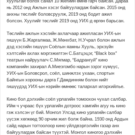
хуультай болох санал 10 жилийн өмнө гарч байсан. Дараа
нь 2012 онд Ажлын хэсэг байгуулагдаж байсан. 2015 онд
анхны төслийг боловсруулж, 2019 онд бодит ажил
болсон. Хуулийг төслийг 2019 онд УИХ-д өргөн барьсан.
Төслийн ажлын хэсгийн ахлагчаар ажилласан УИХ-ын
гишүүн Б.Жаргалмаа, Ж.Мөнхбат, Н.Учрал болон ажлын
дэд хэсгийн гишүүн Соёлын яамны Хууль, эрхзүйн
хэлтсийн ахлах мэргэжилтэн С.Батцэцэг, “Black box”
театрын найруулагч С.Мягмар, “Бадрангуй” кино
компанийн захирал А.Миеэгомбо нарын зэрэг хүмүүс,
УИХ-ын Боловсрол, соёл, шинжлэх ухаан, спортын
Байнгын хорооны дарга Г.Дамдинням болон нийт
гишүүдэд УИХ-ын нэрийн өмнөөс талархал илэрхийлье.
Кино бол дэлхийн соёл урлагийн томоохон чухал салбар.
Ийм ч учраас бүх урлагийн дотроос хамгийн агуу нь кино
гэж хэлсэн үг бий. Монгол Улсад кино урлагийн салбар
үүсэж хөгжөөд 90 орчим жил болж байна. 1930 онд Ардын
сайд нарын тогтоолоор кино үйлдвэрлэлийн газар анх
байгуулагдаж байсан түүхтэй. Монгол киногоо дэлхийн