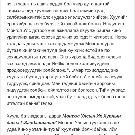
нэг л заалт нь ашиглагддаг бол учир дутагдалтай.
Тиймээс бид хуулийн төслийг бэлтгэхийн тулд
салбарынхантай олон удаа хэлэлцүүлэг хийсэн. Хуулийг
ерөнхийд нь хоёр бүлэгтэй гэж ойлгож болно. Нэгдүгээрт,
Монгол Улс дотроо үйл ажиллагаа явуулж байгаа кино
урлагийнхныгаа хэрхэн дэмжих вэ гэдэгт чиглэсэн. Нөгөө
талдаа гадны зах зээлээр дамжуулж Монголд уран
бүтээл хийлгэхийн тулд бид юу хийх ёстой вэ гэх
зохицуулалтыг тусгасан. Энэ хүрээнд бид олон улсын
зах зээлд ажилладаг Netflix болон холливүүдийн
продюсеруудтай холбогдож, “…ямар тохиолдолд энэ
хууль та бүхэнд хэрэгцээтэй байх вэ” гэдгийг нь асууж
тодруулж, ярилцсан. Мөн тэднийг байнгын хорооны
гишүүдтэй холбож, ойлголтоо нэг болгосон. Тийм учраас
энэ хууль амьдралтай, уран бүтээлчдэд тус болно гэсэн
итгэлтэй байна” гэлээ.
Хууль батлагдсаны дараа
Монгол Улсын Их Хурлын
дарга Г.Занданшатар
“ Монгол Улсын түүхэндээ анх
удаа Кино урлагийн тухай хуультай болж байна. Ийм