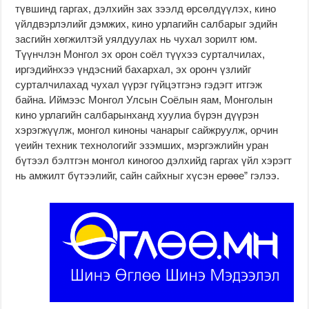
түвшинд гаргах, дэлхийн зах зээлд өрсөлдүүлэх, кино
үйлдвэрлэлийг дэмжих, кино урлагийн салбарыг эдийн
засгийн хөгжилтэй уялдуулах нь чухал зорилт юм.
Түүнчлэн Монгол эх орон соёл түүхээ сурталчилах,
иргэдийнхээ үндэсний бахархал, эх оронч үзлийг
сурталчилахад чухал үүрэг гүйцэтгэнэ гэдэгт итгэж
байна. Иймээс Монгол Улсын Соёлын яам, Монголын
кино урлагийн салбарынханд хуулиа бүрэн дүүрэн
хэрэгжүүлж, монгол киноны чанарыг сайжруулж, орчин
үеийн техник технологийг эзэмших, мэргэжлийн уран
бүтээл бэлтгэн монгол киногоо дэлхийд гаргах үйл хэрэгт
нь амжилт бүтээлийг, сайн сайхныг хүсэн ерөөе” гэлээ.
к
p
м
р
a
а
е
y
н
д
d
и
и
a
м
т
y
е
2
l
н