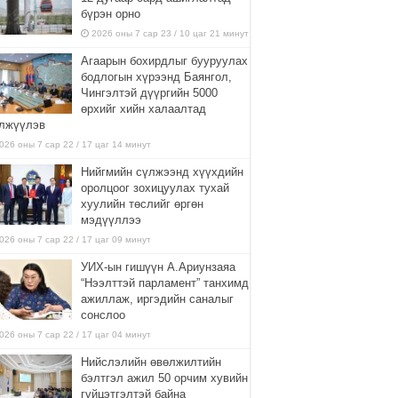
бүрэн орно
2026 оны 7 сар 23 / 10 цаг 21 минут
Агаарын бохирдлыг бууруулах
бодлогын хүрээнд Баянгол,
Чингэлтэй дүүргийн 5000
өрхийг хийн халаалтад
лжүүлэв
026 оны 7 сар 22 / 17 цаг 14 минут
Нийгмийн сүлжээнд хүүхдийн
оролцоог зохицуулах тухай
хуулийн төслийг өргөн
мэдүүллээ
026 оны 7 сар 22 / 17 цаг 09 минут
УИХ-ын гишүүн А.Ариунзаяа
“Нээлттэй парламент” танхимд
ажиллаж, иргэдийн саналыг
сонслоо
026 оны 7 сар 22 / 17 цаг 04 минут
Нийслэлийн өвөлжилтийн
бэлтгэл ажил 50 орчим хувийн
гүйцэтгэлтэй байна