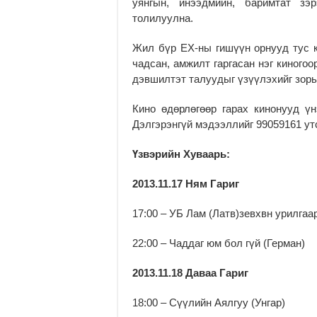
уянгын, инээдмийн, баримтат зэ
толилуулна.
Жил бүр ЕХ-ны гишүүн орнууд тус к
чадсан, амжилт гаргасан нэг киного
дэвшилтэт талуудыг үзүүлэхийг зорь
Кино өдөрлөгөөр гарах кинонууд үн
Дэлгэрэнгүй мэдээллийг 99059161 утс
Үзвэрийн Хуваарь:
2013.11.17 Ням Гариг
17:00 – УБ Лам (Латв)зевхвн урилгаар
22:00 – Чаддаг юм бол гүй (Герман)
2013.11.18 Даваа Гариг
18:00 – Сүүлийн Аялгуу (Унгар)