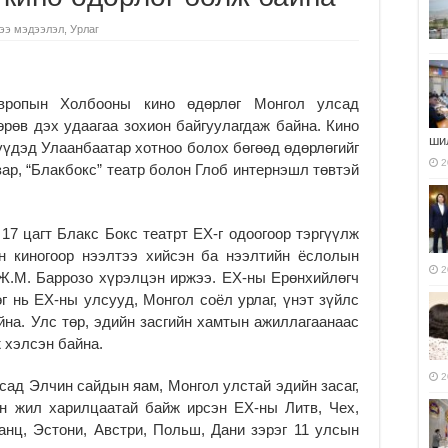
ээ мэдээлэл
,
Урлаг
вропын Холбооны кино өдөрлөг Монгол улсад
өрөв дэх удаагаа зохион байгуулагдаж байна. Кино
ши
рүүдэд Улаанбаатар хотноо болох бөгөөд өдөрлөгийг
2
р, “Блакбокс” театр болон Глоб интернэшл төвтэй
 17 цагт Блакс Бокс театрт ЕХ-г одоогоор тэргүүлж
н киногоор нээлтээ хийсэн ба нээлтийн ёслолын
2
Ж.М. Баррозо хүрэлцэн иржээ. ЕХ-ны Ерөнхийлөгч
г нь ЕХ-ны улсууд, Монгол соёл урлаг, үнэт зүйлс
йна. Улс төр, эдийн засгийн хамтын ажиллагаанаас
ж хэлсэн байна.
2
сад Элчин сайдын яам, Монгол улстай эдийн засаг,
он жил харилцаатай байж ирсэн ЕХ-ны Литв, Чех,
ранц, Эстони, Австри, Польш, Дани зэрэг 11 улсын