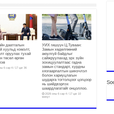
ху
ир
2
Гэ
ту
нэ
2
Б.
йн даатгалын
УИХ гишүүн Ц.Туваан:
ор
й хуульд нэмэлт,
Замын хөдөлгөөний
лт оруулах тухай
аюулгүй байдлыг
2
н төсөл өргөн
сайжруулахад эрх зүйн
НИ
лэв
зохицуулалтаас гадна
АЖ
замын стандарт, хурдны
ы 6 сар 4 / 17 цаг 36
АЖ
хязгаарлалтын шинэчлэл
ХӨ
болон хариуцлагын
шударга тогтолцоог цогцоор
2
Soc
нь шийдвэрлэх
шаардлагатайг онцоллоо.
Ба
тэ
2026 оны 6 сар 4 / 17 цаг 10
минут
ду
яв
2