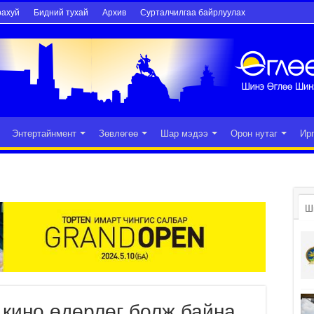
рахуй
Бидний тухай
Архив
Сурталчилгаа байрлуулах
Энтертайнмент
Зөвлөгөө
Шар мэдээ
Орон нутаг
Ир
Ш
кино өдөрлөг болж байна