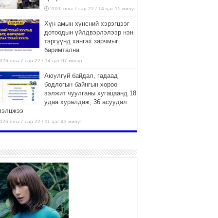
2026 оны 7 сар 22 / 14 цаг 15 минут
Хүн амын хүнсний хэрэгцээг
дотоодын үйлдвэрлэлээр нэн
тэргүүнд хангах зарчмыг
баримтална
026 оны 7 сар 22 / 14 цаг 07 минут
Аюулгүй байдал, гадаад
бодлогын байнгын хороо
ээлжит чуулганы хугацаанд 18
удаа хуралдаж, 36 асуудал
лэлцжээ
026 оны 7 сар 22 / 11 цаг 43 минут
“4 улирлын турш үйл
ажиллагаа явуулах
боломжтой-Хүүхэд хөгжүүлэх
төв” байгуулах төсөлд төр,
вийн хэвшлийн түншлэлийн хүрээнд хамтран
иллахыг урьж байна
026 оны 7 сар 22 / 9 цаг 28 минут
Б.Пүрэвдагва: “Урт цагаан”-ыг
залуучууд чөлөөт цагаа