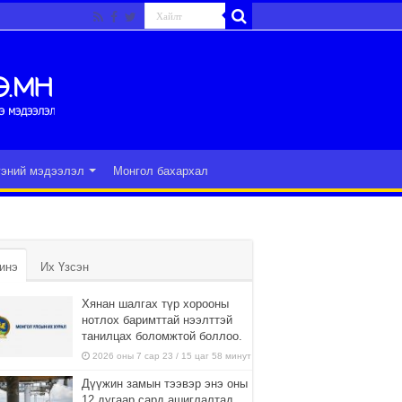
гэний мэдээлэл
Монгол бахархал
инэ
Их Үзсэн
Хянан шалгах түр хорооны
нотлох баримттай нээлттэй
танилцах боломжтой боллоо.
2026 оны 7 сар 23 / 15 цаг 58 минут
Дүүжин замын тээвэр энэ оны
12 дугаар сард ашиглалтад