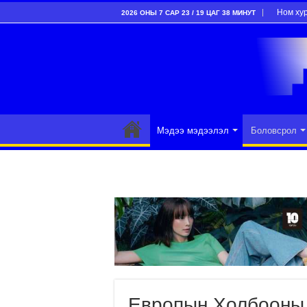
Ном ху
2026 ОНЫ 7 САР 23 / 19 ЦАГ 38 МИНУТ
Мэдээ мэдээлэл
Боловсрол
Европын Холбооны 