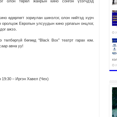
рэг олон төрөл жанрын кино сонгон үзэгчдэд
ино өдөрлөгт зориулан шинэлэг, олон нийтэд хүрч
ор оролцож Европын улсуудын кино урлагын онцлог,
дог ажээ.
2
э төлбөргүй бөгөөд “Black Box” театрт гарах юм.
аар авна уу!
хэ
2
 19:30 – Иргэн Хавел (Чех)
ху
аж
2