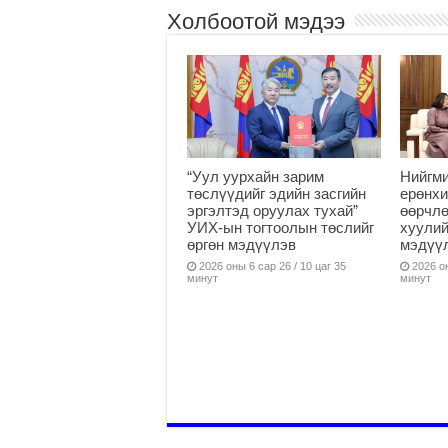
Холбоотой мэдээ
“Уул уурхайн зарим
Нийгми
төслүүдийг эдийн засгийн
ерөнхи
эргэлтэд оруулах тухай”
өөрчлө
УИХ-ын тогтоолын төслийг
хуулий
өргөн мэдүүлэв
мэдүү
2026 оны 6 сар 26 / 10 цаг 35
2026 он
минут
минут