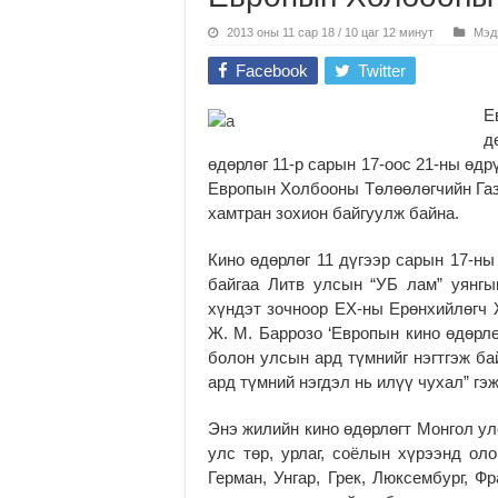
2013 оны 11 сар 18 / 10 цаг 12 минут
Мэд
Facebook
Twitter
Е
д
өдөрлөг 11-р сарын 17-оос 21-ны өд
Европын Холбооны Төлөөлөгчийн Газа
хамтран зохион байгуулж байна.
Кино өдөрлөг 11 дүгээр сарын 17-ны
байгаа Литв улсын “УБ лам” уянгы
хүндэт зочноор ЕХ-ны Ерөнхийлөгч 
Ж. М. Баррозо ‘Европын кино өдөрлө
болон улсын ард түмнийг нэгтгэж ба
ард түмний нэгдэл нь илүү чухал” гэ
Энэ жилийн кино өдөрлөгт Монгол ул
улс төр, урлаг, соёлын хүрээнд ол
Герман, Унгар, Грек, Люксембург, Ф